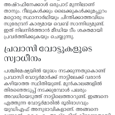
അഷ്റഫിനേക്കാൾ ഒരുപാട് മുന്നിലാണ്
താനും. റീലുകൾക്കും ലൈക്കുകൾക്കുമപ്പുറം
മറ്റൊരു സ്ഥാനാർഥിയും ചിന്തിക്കാത്തവിധം
സുരേന്ദ്രന് കാര്യമായ വെബ് സാന്നിധ്യമുണ്ട്.
ഇത് നിലനിർത്താൻ മീഡിയ ടീം ശക്തമായി
പ്രവർത്തിക്കുകയും ചെയ്യുന്നു.
പ്രവാസി വോട്ടുകളുടെ
സ്വാധീനം
പശ്ചിമേഷ്യയിൽ യുദ്ധം നടക്കുന്നതുകൊണ്ട്
പ്രവാസി വോട്ടർമാർക്ക് നാട്ടിലേക്ക് വരാൻ
കഴിയാത്ത സ്ഥിതിയുണ്ട്. മുൻകാലങ്ങളിൽ
തിരഞ്ഞെടുപ്പ് നടക്കുമ്പോൾ പലരും
അവധിയെടുത്ത് നാട്ടിലെത്താറുണ്ട്. ഇങ്ങനെ
എത്തുന്ന വോട്ടർമാരിൽ ഭൂരിഭാഗവും
യുഡിഎഫ് അനുഭാവികളാണ്. അങ്ങനെ