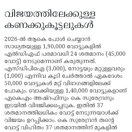
വിജയത്തിലേക്കുള്ള
കണക്കുകൂട്ടലുകൾ
2026-ൽ ആകെ പോൾ ചെയ്യാൻ
സാധ്യതയുള്ള 1,90,000 വോട്ടുകളിൽ
എൽഡിഎഫ് പരമാവധി 24 ശതമാനം (45,000
വോട്ട്) നേടുമെന്നാണ് കരുതുന്നത്.
എസ്ഡിപിഐ (3,000), നോട്ടയും മറ്റുള്ളവരും
(1,000) എന്നിവ കൂടി ചേർത്താൽ ഏകദേശം
50,000 വോട്ടുകൾ മറ്റ് വിഭാഗങ്ങളിലേക്ക്
പോകും. ബാക്കിയുള്ള 1,40,000 വോട്ടുകളാണ്
എകെഎം അഷ്റഫിനും കെ സുരേന്ദ്രനും
ഇടയിൽ വിഭജിക്കപ്പെടുക. ഇതിൽ 37
ശതമാനത്തിലധികം വോട്ട് നേടുന്നയാൾക്ക്
വിജയം ഉറപ്പിക്കാം. കെ സുരേന്ദ്രൻ തന്റെ
വോട്ട് വിഹിതം 37 ശതമാനത്തിന് മുകളിൽ