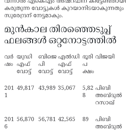
വന്നാൽ എകെഎം അഷ്റഫിന് കിട്ടേണ്ടതായി
കരുതുന്ന വോട്ടുകൾ കുറയാനിടയാകുന്നതും
സുരേന്ദ്രന് നേട്ടമാകും.
മുൻകാല തിരഞ്ഞെടുപ്പ്
ഫലങ്ങൾ ഒറ്റനോട്ടത്തിൽ
വർ
യുഡി
ബിജെ
എൽഡി
ഭൂരി
വിജയി
ഷം
എഫ്
പി
എഫ്
പ
വോട്ട്
വോട്ട്
വോട്ട്
ക്ഷം
201
49,817
43,989
35,067
5,82
പിബി
1
8
അബ്ദുൽ
റസാഖ്
201
56,870
56,781
42,565
89
പിബി
6
അബ്ദുൽ