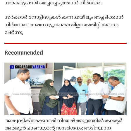
സൗകര്യങ്ങൾ മെച്ചപ്പെടുത്താൻ നിർദേശം
സർക്കാർ നോട്ടീസുകൾ കന്നഡയിലും അച്ചടിക്കാൻ
നിർദേശം; ഭാഷാ ന്യൂനപക്ഷ ജില്ലാ കമ്മിറ്റി യോഗം
ചേർന്നു
Recommended
അക്വാട്ടിക് അക്കാദമി നീന്തൽക്കുളത്തിൽ കലക്ടർ
അർജുൻ പാണ്ഡ്യൻ്റെ സന്ദർശനം; അടിസ്ഥാന