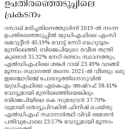
ഉപതിരഞ്ഞെടുപ്പിലെ
പ്രകടനം
റസാഖ് മരിച്ചതിനെത്തുടർന്ന് 2019-ൽ നടന്ന
ഉപതിരഞ്ഞെടുപ്പിൽ യുഡിഎഫിലെ എംസി
ഖമറുദ്ദീൻ 40.19% വോട്ട് നേടി ബഹുദൂരം
മുന്നിലെത്തി. ബിജെപിയുടെ രവീശ തന്ത്രി
കുണ്ടാർ 35.32% നേടി രണ്ടാം സ്ഥാനത്തും,
എൽഡിഎഫിലെ ശങ്കർ റായ് 23.49% വാങ്ങി
മൂന്നാം സ്ഥാനത്ത് തന്നെ. 2021-ൽ വീണ്ടും ഒരു
ഇഞ്ചോടിഞ്ച് പോരാട്ടത്തിനൊടുവിൽ
യുഡിഎഫിലെ എകെഎം അഷ്റഫ് 38.41%
വോട്ടുമായി മുന്നിലെത്തിയെങ്കിലും
ബിജെപിയിലെ കെ സുരേന്ദ്രൻ 37.70%-
വുമായി തൊട്ടുപിറകിൽ ഫിനിഷ് ചെയ്തു.
എൽഡിഎഫ് സ്ഥാനാർത്ഥി വിവി രമേശൻ
പതിവുപോലെ 23.57% വോട്ടുമായി മൂന്നാം