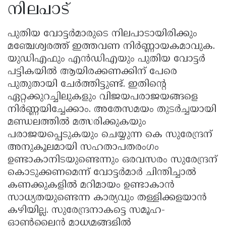
നിലപാട്
പുതിയ വോട്ടർമാരുടെ നിലപാടായിരിക്കും
മഞ്ചേശ്വരത്ത് ഇത്തവണ നിർണ്ണായകമാവുക.
യുഡിഎഫും എൻഡിഎയും പുതിയ വോട്ടർ
പട്ടികയിൽ ആയിരക്കണക്കിന് പേരെ
പുതുതായി ചേർത്തിട്ടുണ്ട്. ഇതിന്റെ
ഏറ്റക്കുറച്ചിലുകളും വിജയപരാജയങ്ങളെ
നിർണ്ണയിച്ചേക്കാം. അതേസമയം തുടർച്ചയായി
മണ്ഡലത്തിൽ മത്സരിക്കുകയും
പരാജയപ്പെടുകയും ചെയ്യുന്ന കെ സുരേന്ദ്രന്
അനുകൂലമായി സഹതാപതരംഗം
ഉണ്ടാകാനിടയുണ്ടെന്നും ഒരവസരം സുരേന്ദ്രന്
കൊടുക്കണമെന്ന് വോട്ടർമാർ ചിന്തിച്ചാൽ
കണക്കുകളിൽ മറിമായം ഉണ്ടാകാൻ
സാധ്യതയുണ്ടെന്ന കാര്യവും തള്ളിക്കളയാൻ
കഴിയില്ല. സുരേന്ദ്രനാകട്ടെ സമൂഹ-
ഓൺലൈൻ മാധ്യമങ്ങളിൽ