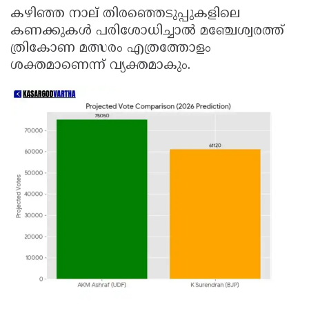
കഴിഞ്ഞ നാല് തിരഞ്ഞെടുപ്പുകളിലെ
കണക്കുകൾ പരിശോധിച്ചാൽ മഞ്ചേശ്വരത്ത്
ത്രികോണ മത്സരം എത്രത്തോളം
ശക്തമാണെന്ന് വ്യക്തമാകും.