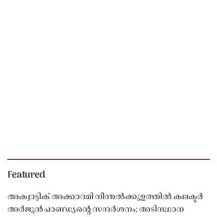
Featured
അക്വാട്ടിക് അക്കാദമി നീന്തൽക്കുളത്തിൽ കലക്ടർ
അർജുൻ പാണ്ഡ്യൻ്റെ സന്ദർശനം; അടിസ്ഥാന