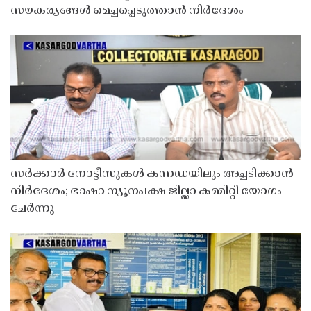
സൗകര്യങ്ങൾ മെച്ചപ്പെടുത്താൻ നിർദേശം
സർക്കാർ നോട്ടീസുകൾ കന്നഡയിലും അച്ചടിക്കാൻ
നിർദേശം; ഭാഷാ ന്യൂനപക്ഷ ജില്ലാ കമ്മിറ്റി യോഗം
ചേർന്നു