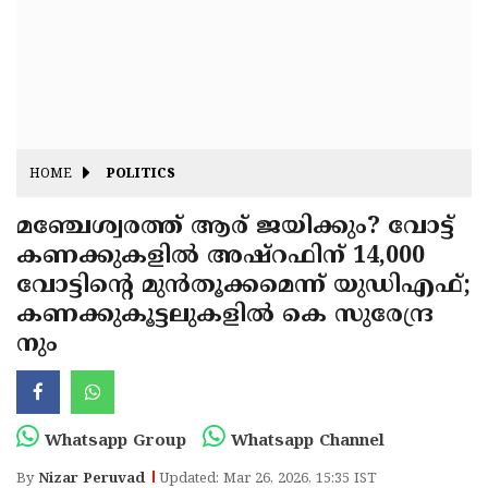
Fitr
May
Day
Eid
Al
Independence
Ad'ha
Day
Onam
HOME
POLITICS
J&K
State
മഞ്ചേശ്വരത്ത് ആര് ജയിക്കും? വോട്ട്
Haryana
കണക്കുകളിൽ അഷ്റഫിന് 14,000
Assembly
State
Diwali
വോട്ടിന്റെ മുൻതൂക്കമെന്ന് യുഡിഎഫ്;
Elections
Assembly
Christmas
കണക്കുകൂട്ടലുകളിൽ കെ സുരേന്ദ്ര
Elections
നും
New-
Year
Republic
Day
Budget
Whatsapp Group
Whatsapp Channel
Delhi
By
Nizar Peruvad
Updated: Mar 26, 2026, 15:35 IST