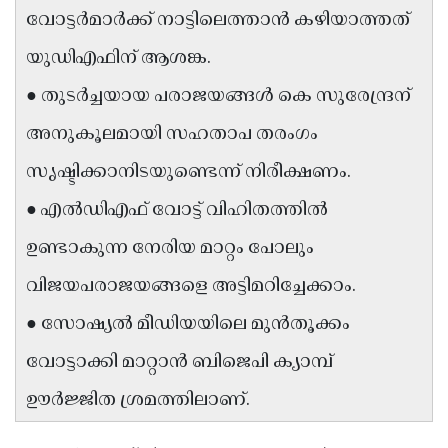
വോട്ടർമാർക്ക് നാട്ടിലെത്താൻ കഴിയാത്തത്
Updates
Assembly
Kerala
യുഡിഎഫിന് ആശങ്ക.
Polls
Local
Look
● തുടർച്ചയായ പരാജയങ്ങൾ കെ സുരേന്ദ്രന്
Body
Back
അനുകൂലമായി സഹതാപ തരംഗം
Election
2025
സൃഷ്ടിക്കാനിടയുണ്ടെന്ന് നിരീക്ഷണം.
● എൽഡിഎഫ് വോട്ട് വിഹിതത്തിൽ
ഉണ്ടാകുന്ന നേരിയ മാറ്റം പോലും
വിജയപരാജയങ്ങളെ അട്ടിമറിച്ചേക്കാം.
● സോഷ്യൽ മീഡിയയിലെ മുൻതൂക്കം
വോട്ടാക്കി മാറ്റാൻ ബിജെപി ക്യാമ്പ്
ഊർജ്ജിത ശ്രമത്തിലാണ്.