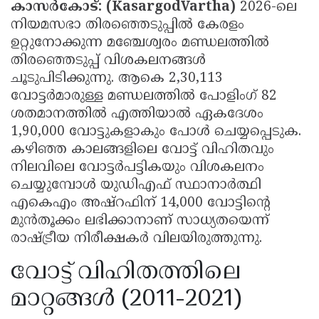
കാസർകോട്: (KasargodVartha)
2026-ലെ
നിയമസഭാ തിരഞ്ഞെടുപ്പിൽ കേരളം
ഉറ്റുനോക്കുന്ന മഞ്ചേശ്വരം മണ്ഡലത്തിൽ
തിരഞ്ഞെടുപ്പ് വിശകലനങ്ങൾ
ചൂടുപിടിക്കുന്നു. ആകെ 2,30,113
വോട്ടർമാരുള്ള മണ്ഡലത്തിൽ പോളിംഗ് 82
ശതമാനത്തിൽ എത്തിയാൽ ഏകദേശം
1,90,000 വോട്ടുകളാകും പോൾ ചെയ്യപ്പെടുക.
കഴിഞ്ഞ കാലങ്ങളിലെ വോട്ട് വിഹിതവും
നിലവിലെ വോട്ടർപട്ടികയും വിശകലനം
ചെയ്യുമ്പോൾ യുഡിഎഫ് സ്ഥാനാർത്ഥി
എകെഎം അഷ്റഫിന് 14,000 വോട്ടിന്റെ
മുൻതൂക്കം ലഭിക്കാനാണ് സാധ്യതയെന്ന്
രാഷ്ട്രീയ നിരീക്ഷകർ വിലയിരുത്തുന്നു.
വോട്ട് വിഹിതത്തിലെ
മാറ്റങ്ങൾ (2011-2021)