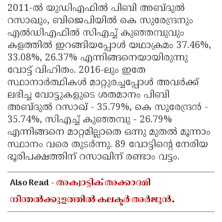
2011-ൽ യുഡിഎഫിൽ പിബി അബ്ദുൽ
റസാഖും, ബിജെപിയിൽ കെ സുരേന്ദ്രനും
എൽഡിഎഫിൽ സിഎച്ച് കുഞ്ഞമ്പുവും
കളത്തിൽ ഇറങ്ങിയപ്പോൾ യഥാക്രമം 37.46%,
33.08%, 26.37% എന്നിങ്ങനെയായിരുന്നു
വോട്ട് വിഹിതം. 2016-ലും ഇതേ
സ്ഥാനാർത്ഥികൾ മാറ്റുരച്ചപ്പോൾ അവർക്ക്
ലഭിച്ച വോട്ടുകളുടെ ശതമാനം പിബി
അബ്ദുൽ റസാഖ് - 35.79%, കെ സുരേന്ദ്രൻ -
35.74%, സിഎച്ച് കുഞ്ഞമ്പു - 26.79%
എന്നിങ്ങനെ മാറ്റമില്ലാതെ ഒന്നു മുതൽ മൂന്നാം
സ്ഥാനം വരെ തുടർന്നു. 89 വോട്ടിന്റെ നേരിയ
ഭൂരിപക്ഷത്തിന് റസാഖിന് രണ്ടാം വട്ടം.
Also Read -
അക്വാട്ടിക് അക്കാദമി
നീന്തൽക്കുളത്തിൽ കലക്ടർ അർജുൻ
പാണ്ഡ്യൻ്റെ സന്ദർശനം; അടിസ്ഥാന