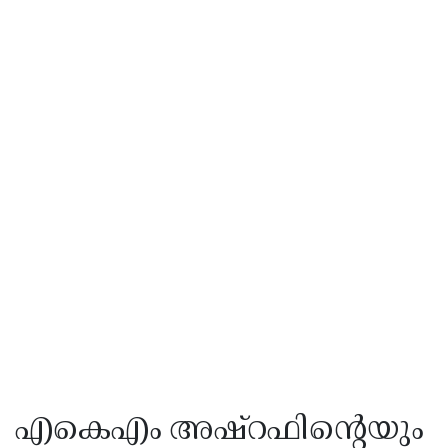
എകെഎം അഷ്റഫിന്റെയും