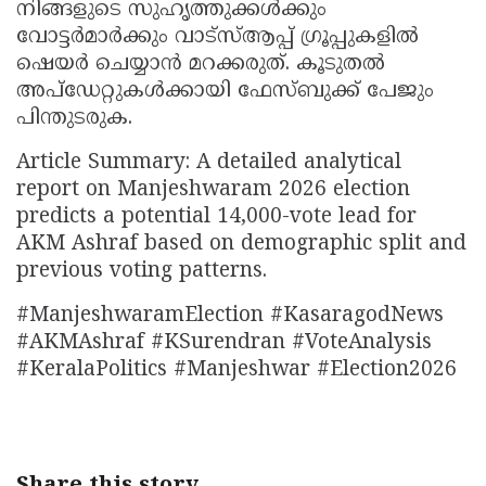
നിങ്ങളുടെ സുഹൃത്തുക്കൾക്കും
വോട്ടർമാർക്കും വാട്സ്ആപ്പ് ഗ്രൂപ്പുകളിൽ
ഷെയർ ചെയ്യാൻ മറക്കരുത്. കൂടുതൽ
അപ്‌ഡേറ്റുകൾക്കായി ഫേസ്ബുക്ക് പേജും
പിന്തുടരുക.
Article Summary: A detailed analytical
report on Manjeshwaram 2026 election
predicts a potential 14,000-vote lead for
AKM Ashraf based on demographic split and
previous voting patterns.
#ManjeshwaramElection #KasaragodNews
#AKMAshraf #KSurendran #VoteAnalysis
#KeralaPolitics #Manjeshwar #Election2026