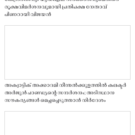
രൂക്ഷവിമർശനവുമായി പ്രതിപക്ഷ നേതാവ്
പിണറായി വിജയൻ
അക്വാട്ടിക് അക്കാദമി നീന്തൽക്കുളത്തിൽ കലക്ടർ
അർജുൻ പാണ്ഡ്യൻ്റെ സന്ദർശനം; അടിസ്ഥാന
സൗകര്യങ്ങൾ മെച്ചപ്പെടുത്താൻ നിർദേശം