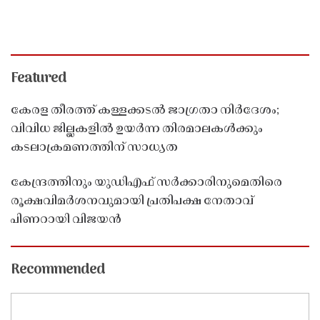
Featured
കേരള തീരത്ത് കള്ളക്കടൽ ജാഗ്രതാ നിർദേശം;
വിവിധ ജില്ലകളിൽ ഉയർന്ന തിരമാലകൾക്കും
കടലാക്രമണത്തിന് സാധ്യത
കേന്ദ്രത്തിനും യുഡിഎഫ് സർക്കാരിനുമെതിരെ
രൂക്ഷവിമർശനവുമായി പ്രതിപക്ഷ നേതാവ്
പിണറായി വിജയൻ
Recommended