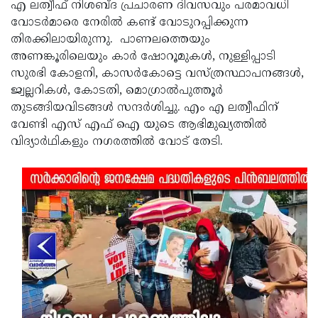
Election
എ ലത്വീഫ് നിശബ്ദ പ്രചാരണ ദിവസവും പരമാവധി
Maha
വോടർമാരെ നേരിൽ കണ്ട് വോടുറപ്പിക്കുന്ന
Shivarathri
International
തിരക്കിലായിരുന്നു. ‌ പാണലത്തെയും
Women's
അണങ്കൂരിലെയും കാർ ഷോറൂമുകൾ, നുള്ളിപ്പാടി
Anti-
സുരഭി കോളനി, കാസർകോട്ടെ വസ്‌ത്രസ്ഥാപനങ്ങൾ,
Day
Drug
Attukal
ജ്വല്ലറികൾ, കോടതി, മൊഗ്രാൽപുത്തൂർ
Campaign
Pongala
തുടങ്ങിയവിടങ്ങൾ സന്ദർശിച്ചു. എം എ ലത്വീഫിന്
Holi
വേണ്ടി എസ് എഫ് ഐ യുടെ ആഭിമുഖ്യത്തിൽ
2025
2025
IPL
വിദ്യാർഥികളും നഗരത്തിൽ വോട് തേടി.
2025
Eid
Al-
Waqf
Fitr
Bill
Vishu
2025
Controversy
Festival
Good
2025
Friday
Easter
Observance
Sunday
By-
2025
2025
Election
Bihar