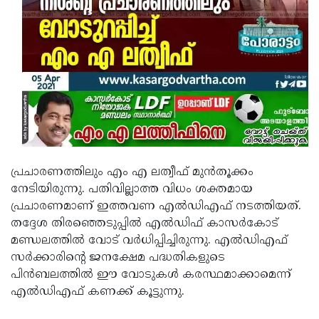
Updates
Assembly
Kerala
Polls
Local
Look
Body
Back
Election
2025
പ്രചാരണത്തിലും എം എ ലത്വീഫ് മുൻതൂക്കം
നേടിയിരുന്നു. പതിവില്ലാത്ത വിധം ശക്തമായ
പ്രചാരണമാണ് ഇത്തവണ എൽഡിഎഫ് നടത്തിയത്.
തദ്ദേശ തിരഞ്ഞെടുപ്പിൽ എൽഡിഫ് കാസർകോട്
മണ്ഡലത്തിൽ വോട് വർധിപ്പിച്ചിരുന്നു. എൽഡിഎഫ്
സർക്കാരിന്റെ ജനക്ഷേമ പദ്ധതികളുടെ
പിൻബലത്തിൽ ഈ വോടുകൾ കരസ്ഥമാക്കാമെന്ന്
എൽഡിഎഫ് കണക്ക് കൂട്ടുന്നു.