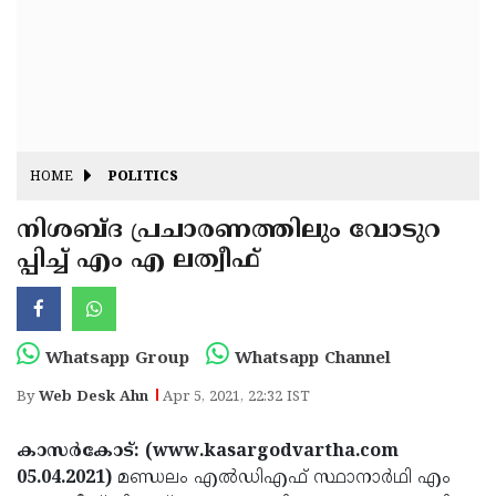
Fitr
May
Day
Eid
Al
Independence
Ad'ha
Day
Onam
HOME
POLITICS
J&K
State
നിശബ്ദ പ്രചാരണത്തിലും വോടുറ
Haryana
പ്പിച്ച് എം എ ലത്വീഫ്
Assembly
State
Diwali
Elections
Assembly
Christmas
Elections
New-
Whatsapp Group
Whatsapp Channel
Year
Republic
By
Web Desk Ahn
Apr 5, 2021, 22:32 IST
Day
Budget
കാസർകോട്: (www.kasargodvartha.com
Delhi
05.04.2021)
മണ്ഡലം എൽഡിഎഫ് സ്ഥാനാർഥി എം