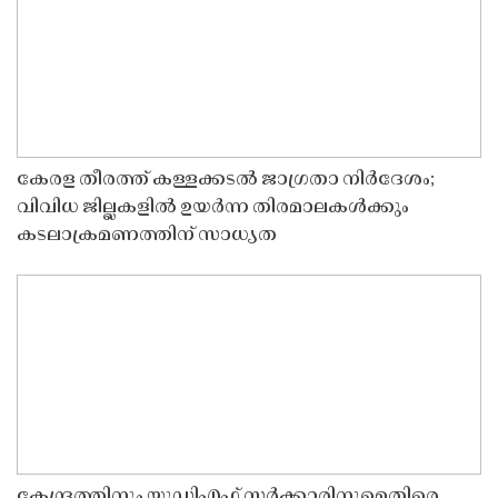
കേരള തീരത്ത് കള്ളക്കടൽ ജാഗ്രതാ നിർദേശം;
വിവിധ ജില്ലകളിൽ ഉയർന്ന തിരമാലകൾക്കും
കടലാക്രമണത്തിന് സാധ്യത
കേന്ദ്രത്തിനും യുഡിഎഫ് സർക്കാരിനുമെതിരെ