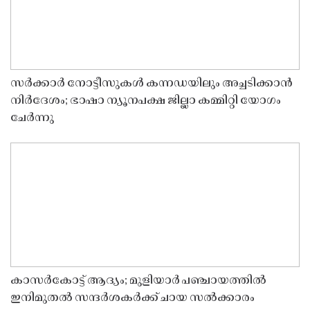
സർക്കാർ നോട്ടീസുകൾ കന്നഡയിലും അച്ചടിക്കാൻ
നിർദേശം; ഭാഷാ ന്യൂനപക്ഷ ജില്ലാ കമ്മിറ്റി യോഗം
ചേർന്നു
കാസർകോട്ട് ആദ്യം; മുളിയാർ പഞ്ചായത്തിൽ
ഇനിമുതൽ സന്ദർശകർക്ക് ചായ സൽക്കാരം