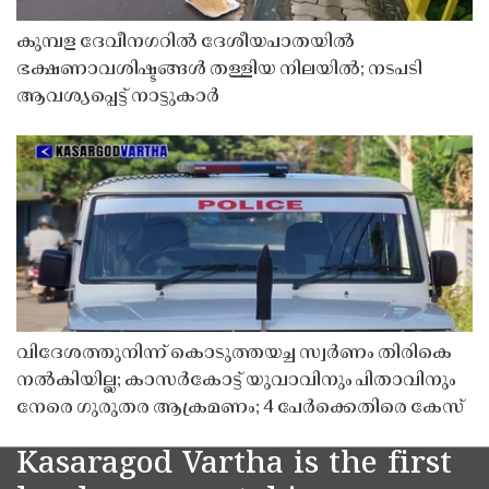
കുമ്പള ദേവീനഗറിൽ ദേശീയപാതയിൽ
ഭക്ഷണാവശിഷ്ടങ്ങൾ തള്ളിയ നിലയിൽ; നടപടി
ആവശ്യപ്പെട്ട് നാട്ടുകാർ
വിദേശത്തുനിന്ന് കൊടുത്തയച്ച സ്വർണം തിരികെ
നൽകിയില്ല; കാസർകോട്ട് യുവാവിനും പിതാവിനും
നേരെ ഗുരുതര ആക്രമണം; 4 പേർക്കെതിരെ കേസ്
Kasaragod Vartha is the first