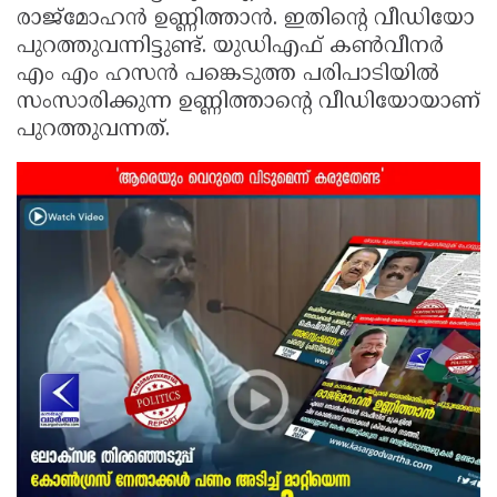
രാജ്മോഹൻ ഉണ്ണിത്താൻ. ഇതിന്റെ വീഡിയോ
Updates
Assembly
Kerala
പുറത്തുവന്നിട്ടുണ്ട്. യുഡിഎഫ് കൺവീനർ
Polls
Local
Look
എം എം ഹസൻ പങ്കെടുത്ത പരിപാടിയിൽ
സംസാരിക്കുന്ന ഉണ്ണിത്താന്റെ വീഡിയോയാണ്
Body
Back
പുറത്തുവന്നത്.
Election
2025