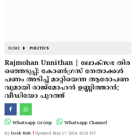
Fitr
May
Day
Eid
Al
Independence
Ad'ha
Day
Onam
HOME
POLITICS
J&K
State
Rajmohan Unnithan | ലോക്‌സഭ തിര
Haryana
ഞ്ഞെടുപ്പ്: കോൺഗ്രസ് നേതാക്കൾ
Assembly
State
Diwali
പണം അടിച്ച് മാറ്റിയെന്ന ആരോപണ
Elections
Assembly
Christmas
വുമായി രാജ്മോഹൻ ഉണ്ണിത്താൻ;
Elections
വീഡിയോ പുറത്ത്
New-
Year
Republic
Day
Budget
Whatsapp Group
Whatsapp Channel
Delhi
By
Desk Hub
Updated: May 17, 2024, 20:21 IST