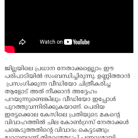
ജില്ലയിലെ പ്രധാന നേതാക്കളെല്ലാം ഈ
പരിപാടിയിൽ സംബന്ധിച്ചിരുന്നു. ഉണ്ണിത്താൻ
പ്രസംഗിക്കുന്ന വീഡിയോ ചിത്രീകരിച്ച
ആളോട് അത് നീക്കാൻ അദ്ദേഹം
പറയുന്നുണ്ടെങ്കിലും വീഡിയോ ഇപ്പോൾ
പുറത്തുവന്നിരിക്കുകയാണ്. പെരിയ
ഇരട്ടക്കൊല കേസിലെ പ്രതിയുടെ മകന്റെ
വിവാഹത്തിൽ ചില കോൺഗ്രസ് നേതാക്കൾ
പങ്കെടുത്തതിന്റെ വിവാദം കെട്ടടങ്ങും