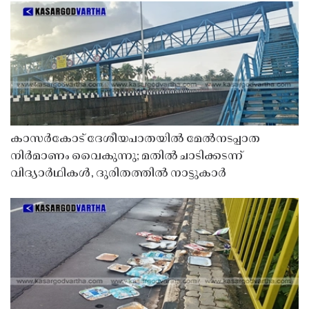
കാസർകോട് ദേശീയപാതയിൽ മേൽനടപ്പാത
നിർമാണം വൈകുന്നു; മതിൽ ചാടിക്കടന്ന്
വിദ്യാർഥികൾ, ദുരിതത്തിൽ നാട്ടുകാർ