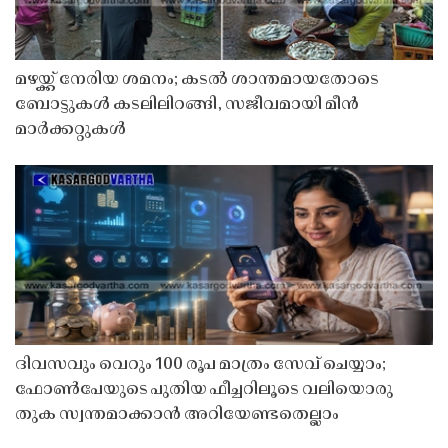
മഴയ്ക്ക് നേരിയ ശമനം; കടൽ ശാന്തമായതോടെ
ബോട്ടുകൾ കടലിലിറങ്ങി, സജീവമായി മീൻ
മാർക്കറ്റുകൾ
ദിവസവും വെറും 100 രൂപ മാത്രം സേവ് ചെയ്യാം;
ഫോൺപേയുടെ പുതിയ ഫീച്ചറിലൂടെ വലിയൊരു
തുക സ്വന്തമാക്കാൻ അറിയേണ്ടതെല്ലാം