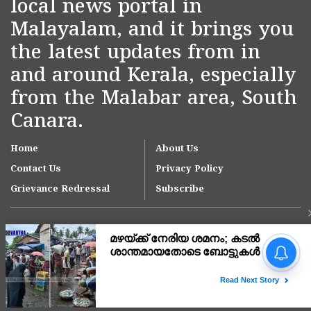
local news portal in
Malayalam, and it brings you
the latest updates from in
and around Kerala, especially
from the Malabar area, South
Canara.
Home
About Us
Contact Us
Privacy Policy
Grievance Redressal
Subscribe
മഴയ്ക്ക് നേരിയ ശമനം;
കടൽ ശാന്തമായതോടെ
ബോട്ടുകൾ കടലിലിറങ്ങി,
സജീവമായി മീൻ
Copyright © 2007-
2026
Kasargodvartha
മാർക്കറ്റുകൾ