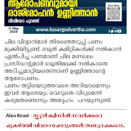
ചില വിദ്വാൻമാർ തിരഞ്ഞെടുപ്പ് പണം
മുക്കിയിട്ടുണ്ട്. ബൂത് കമിറ്റികൾക്ക് നൽകാൻ
ഏൽപിച്ച പണമാണ് ചില മണ്ഡലം
പ്രസിഡൻ്റുമാർ ബൂതിലേക്ക് നൽകാതെ
അടിച്ചുമാറ്റിയതെന്നാണ് ഉണ്ണിത്താന്റെ
ആരോപണം.
പണം തട്ടിയെടുത്തവരെ അറിയാമെന്നും
ഇവർ ആരെയും വെറുതെ വിടുമെന്ന്
കരുതേണ്ടെന്നും അദ്ദേഹം പറയുന്നുണ്ട്.
Also Read -
സ്കൂൾ ക്വിസിൽ സവർക്കറെ
പുകഴ്ത്തി വിവാദ ചോദ്യങ്ങൾ; അധ്യാപകനെ