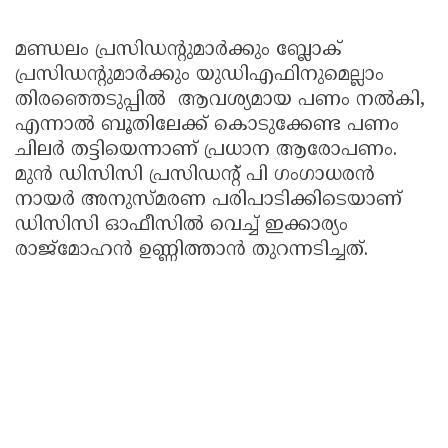
മണ്ഡലം പ്രസിഡൻ്റുമാർക്കും ബ്ലോക്
പ്രസിഡൻ്റുമാർക്കും യുഡിഎഫിനുമെല്ലാം
തിരഞ്ഞെടുപ്പിൽ ആവശ്യമായ പണം നൽകി,
എന്നാൽ ബൂതിലേക്ക് കൊടുക്കേണ്ട പണം
ചിലർ തട്ടിയെന്നാണ് പ്രധാന ആരോപണം.
മുൻ ഡിസിസി പ്രസിഡന്റ് പി ഗംഗാധരൻ
നായർ അനുസ്മരണ പരിപാടിക്കിടെയാണ്
ഡിസിസി ഓഫീസിൽ വെച്ച് ഇക്കാര്യം
രാജ്‌മോഹൻ ഉണ്ണിത്താൻ തുറന്നടിച്ചത്.