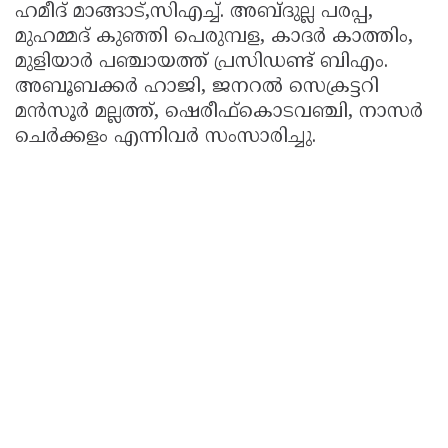
ഹമീദ് മാങ്ങാട്,സിഎച്ച്. അബ്ദുല്ല പരപ്പ,
മുഹമ്മദ് കുഞ്ഞി പെരുമ്പള, കാദർ കാത്തിം,
മുളിയാർ പഞ്ചായത്ത് പ്രസിഡണ്ട് ബിഎം.
അബൂബക്കർ ഹാജി, ജനറൽ സെക്രട്ടറി
മൻസൂർ മല്ലത്ത്, ഷെരീഫ്കൊടവഞ്ചി, നാസർ
ചെർക്കളം എന്നിവർ സംസാരിച്ചു.