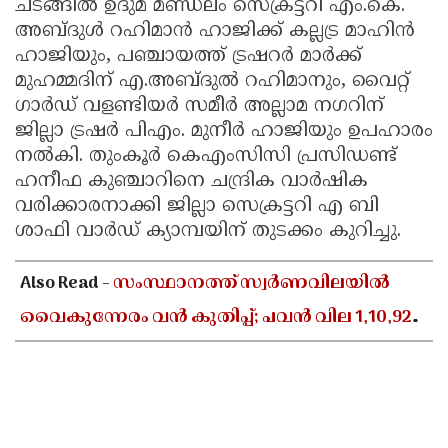
ചടങ്ങിൽ ഉദുമ മണ്ഡലം സെക്രട്ടറി എം.കെ.
അബ്ദുൾ റഹിമാൻ ഹാജിക്ക് കല്ലട്ര മാഹിൻ
ഹാജിയും, പഞ്ചായത്ത് ട്രഷറർ മാർക്ക്
മുഹമ്മദിന് എ.അബ്ദുൽ റഹിമാനും, വൈറ്റ്
ഗാർഡ് വളണ്ടിയർ സമീർ അല്ലാമ നഗറിന്
ജില്ലാ ട്രഷർ പിഎം. മുനീർ ഹാജിയും ഉപഹാരം
നൽകി. തുംകൂർ കെഎംസിസി പ്രസിഡണ്ട്
ഹനീഫ കുഞ്ചാറിനെ ചന്ദ്രിക വാർഷിക
വരിക്കാരനാക്കി ജില്ലാ സെക്രട്ടറി എ ബി
ശാഫി വാർഡ് ക്യാമ്പയിന് തുടക്കം കുറിച്ചു.
Also Read -
സംസ്ഥാനത്ത് സ്വർണവിലയിൽ
വൈകുന്നേരം വൻ കുതിപ്പ്; പവൻ വില 1,10,920
രൂപയായി ഉയർന്നു