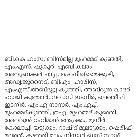
ബി.കെ.ഹംസ, ബിസ്മില്ല മുഹമ്മദ് കുഞ്ഞി,
എം.എസ്. ഷുകൂർ, എബി.കലാം,
അബൂബക്കർ ചാപ്പ, ഷെഫീഖ്മൈക്കുഴി,
അഡ്വ.ജുനൈദ്, ബിഎം. ഹാരിസ്,
എംഎസ്.അബ്ദുല്ല കുഞ്ഞി, അബ്ദുൽ ഖാദർ
ഹാജി കുഞ്ചാർ, നവാസ് ഇടനീർ, ലെത്തീഫ്
ഇടനീർ, എം.എ നാസർ, എം.എച്ച്.
മുഹമ്മദ്കുഞ്ഞി, ഇഎ. മുഹമ്മദ് കുഞ്ഞി,
അബ്ദുൾ റഹിമാൻ അടുക്കം, മുനീർ
കോലാച്ചി യടുക്കം, റാഷിദ് മൂലടുക്കം, ഷെരീഫ്
മല്ലത്ത്, കുഞ്ഞി മല്ലം, നിസാർ ബസ് സ്റ്റാന്റ്