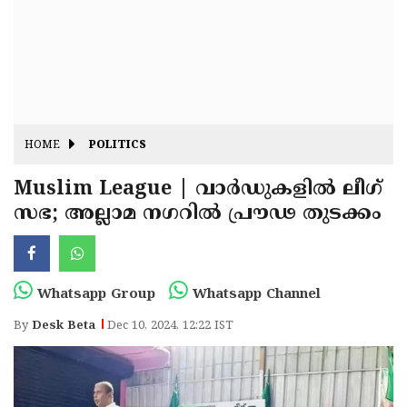
Fitr
May
Day
Eid
Al
Independence
Ad'ha
Day
Onam
HOME
POLITICS
J&K
State
Muslim League | വാർഡുകളിൽ ലീഗ്
Haryana
സഭ; അല്ലാമ നഗറിൽ പ്രൗഢ തുടക്കം
Assembly
State
Diwali
Elections
Assembly
Christmas
Elections
New-
Whatsapp Group
Whatsapp Channel
Year
Republic
By
Desk Beta
Dec 10, 2024, 12:22 IST
Day
Budget
Delhi