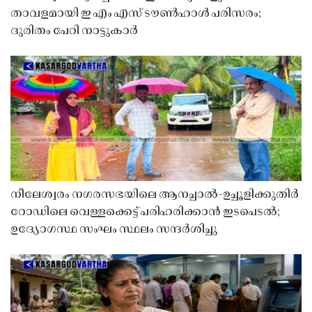
താവളമായി ഇ എം എസ് ടൗൺഹാൾ പരിസരം;
ദുരിതം പേറി നാട്ടുകാർ
നീലേശ്വരം നഗരസഭയിലെ ആനച്ചാൽ-ഉച്ചൂളിക്കുതിർ
റോഡിലെ വെള്ളക്കെട്ട് പരിഹരിക്കാൻ ഇടപെടൽ;
ഉദ്യോഗസ്ഥ സംഘം സ്ഥലം സന്ദർശിച്ചു