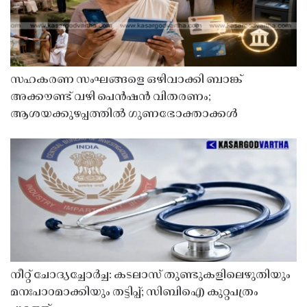
സഹകരണ സംഘങ്ങളെ ഒഴിവാക്കി ബാങ്ക്
അക്കൗണ്ട് വഴി പെൻഷൻ വിതരണം;
ആശയക്കുഴപ്പത്തിൽ ഗുണഭോക്താക്കൾ
നീറ്റ് ചോദ്യച്ചോർച്ച: കടലാസ് തുണ്ടുകളിലെഴുതിയും
മനഃപാഠമാക്കിയും തട്ടിപ്പ്; സിബിഐ കുറ്റപത്രം