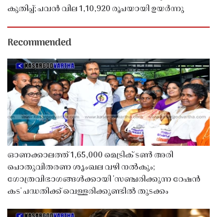
കുതിപ്പ്; പവൻ വില 1,10,920 രൂപയായി ഉയർന്നു
Recommended
ഓണക്കാലത്ത് 1,65,000 മെട്രിക് ടൺ അരി
പൊതുവിതരണ ശൃംഖല വഴി നൽകും;
ഗോത്രവിഭാഗങ്ങൾക്കായി 'സഞ്ചരിക്കുന്ന റേഷൻ
കട' പദ്ധതിക്ക് വെള്ളരിക്കുണ്ടിൽ തുടക്കം