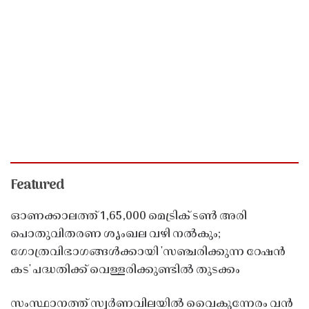
Featured
ഓണക്കാലത്ത് 1,65,000 മെട്രിക് ടൺ അരി
പൊതുവിതരണ ശൃംഖല വഴി നൽകും;
ഗോത്രവിഭാഗങ്ങൾക്കായി 'സഞ്ചരിക്കുന്ന റേഷൻ
കട' പദ്ധതിക്ക് വെള്ളരിക്കുണ്ടിൽ തുടക്കം
സംസ്ഥാനത്ത് സ്വർണവിലയിൽ വൈകുന്നേരം വൻ