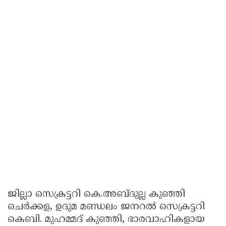
ജില്ലാ സെക്രട്ടറി കെ.അബ്ദുല്ല കുഞ്ഞി
ചെർക്കള, ഉദുമ മണ്ഡലം ജനറൽ സെക്രട്ടറി
കെബി. മുഹമ്മദ് കുഞ്ഞി, ഭാരവാഹികളായ