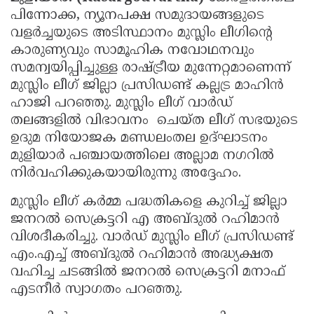
പിന്നോക്ക, ന്യൂനപക്ഷ സമുദായങ്ങളുടെ
Updates
Assembly
Kerala
വളർച്ചയുടെ അടിസ്ഥാനം മുസ്ലിം ലീഗിന്റെ
Polls
Local
Look
കാരുണ്യവും സാമൂഹിക നവോഥനവും
സമന്വയിപ്പിച്ചുള്ള രാഷ്ട്രീയ മുന്നേറ്റമാണെന്ന്
Body
Back
മുസ്ലിം ലീഗ് ജില്ലാ പ്രസിഡണ്ട് കല്ലട്ര മാഹിൻ
Election
2025
ഹാജി പറഞ്ഞു. മുസ്ലിം ലീഗ് വാർഡ്
തലങ്ങളിൽ വിഭാവനം ചെയ്ത ലീഗ് സഭയുടെ
ഉദുമ നിയോജക മണ്ഡലംതല ഉദ്ഘാടനം
മുളിയാർ പഞ്ചായത്തിലെ അല്ലാമ നഗറിൽ
നിർവഹിക്കുകയായിരുന്നു അദ്ദേഹം.
മുസ്ലിം ലീഗ് കർമ്മ പദ്ധതികളെ കുറിച്ച് ജില്ലാ
ജനറൽ സെക്രട്ടറി എ അബ്ദുൽ റഹിമാൻ
വിശദീകരിച്ചു. വാർഡ് മുസ്ലിം ലീഗ് പ്രസിഡണ്ട്
എം.എച്ച് അബ്ദുൽ റഹിമാൻ അദ്ധ്യക്ഷത
വഹിച്ച ചടങ്ങിൽ ജനറൽ സെക്രട്ടറി മനാഫ്
എടനീർ സ്വാഗതം പറഞ്ഞു.