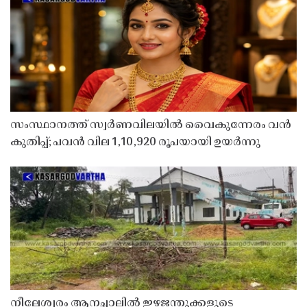
സംസ്ഥാനത്ത് സ്വർണവിലയിൽ വൈകുന്നേരം വൻ
കുതിപ്പ്; പവൻ വില 1,10,920 രൂപയായി ഉയർന്നു
നീലേശ്വരം ആനച്ചാലിൽ ഇഴജന്തുക്കളുടെ