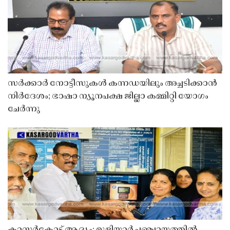
സർക്കാർ നോട്ടീസുകൾ കന്നഡയിലും അച്ചടിക്കാൻ
നിർദേശം; ഭാഷാ ന്യൂനപക്ഷ ജില്ലാ കമ്മിറ്റി യോഗം
ചേർന്നു
കാസർകോട്ട് ആദ്യം; മുളിയാർ പഞ്ചായത്തിൽ