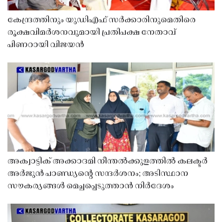
കേന്ദ്രത്തിനും യുഡിഎഫ് സർക്കാരിനുമെതിരെ
രൂക്ഷവിമർശനവുമായി പ്രതിപക്ഷ നേതാവ്
പിണറായി വിജയൻ
അക്വാട്ടിക് അക്കാദമി നീന്തൽക്കുളത്തിൽ കലക്ടർ
അർജുൻ പാണ്ഡ്യൻ്റെ സന്ദർശനം; അടിസ്ഥാന
സൗകര്യങ്ങൾ മെച്ചപ്പെടുത്താൻ നിർദേശം