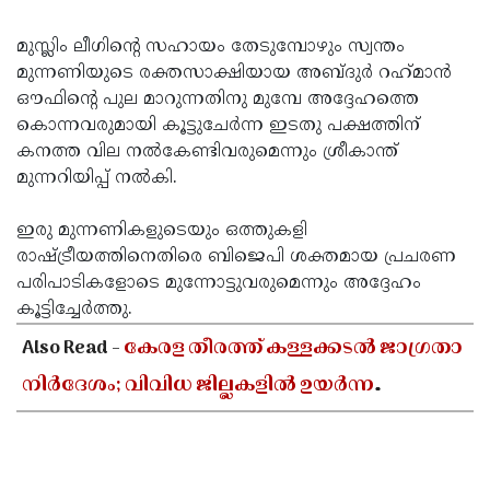
മുസ്ലിം ലീഗിന്റെ സഹായം തേടുമ്പോഴും സ്വന്തം
മുന്നണിയുടെ രക്തസാക്ഷിയായ അബ്ദുര്‍ റഹ്‌മാൻ
ഔഫിന്റെ പുല മാറുന്നതിനു മുമ്പേ അദ്ദേഹത്തെ
കൊന്നവരുമായി കൂട്ടുചേർന്ന ഇടതു പക്ഷത്തിന്
കനത്ത വില നൽകേണ്ടിവരുമെന്നും ശ്രീകാന്ത്
മുന്നറിയിപ്പ് നൽകി.
ഇരു മുന്നണികളുടെയും ഒത്തുകളി
രാഷ്ട്രീയത്തിനെതിരെ ബിജെപി ശക്തമായ പ്രചരണ
പരിപാടികളോടെ മുന്നോട്ടുവരുമെന്നും അദ്ദേഹം
കൂട്ടിച്ചേർത്തു.
Also Read -
കേരള തീരത്ത് കള്ളക്കടൽ ജാഗ്രതാ
നിർദേശം; വിവിധ ജില്ലകളിൽ ഉയർന്ന
തിരമാലകൾക്കും കടലാക്രമണത്തിന്
സാധ്യത