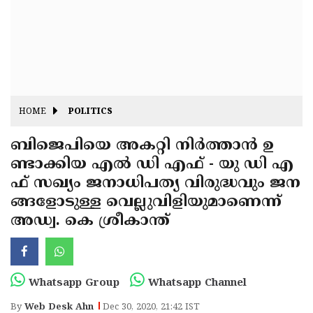
Fitr
May
Day
Eid
Al
Independence
Ad'ha
Day
Onam
HOME
POLITICS
J&K
State
ബിജെപിയെ അകറ്റി നിർത്താൻ ഉ
Haryana
ണ്ടാക്കിയ എൽ ഡി എഫ് - യു ഡി എ
Assembly
State
Diwali
ഫ് സഖ്യം ജനാധിപത്യ വിരുദ്ധവും ജന
Elections
Assembly
Christmas
ങ്ങളോടുള്ള വെല്ലുവിളിയുമാണെന്ന്
Elections
അഡ്വ. കെ ശ്രീകാന്ത്
New-
Year
Republic
Day
Budget
Whatsapp Group
Whatsapp Channel
Delhi
By
Web Desk Ahn
Dec 30, 2020, 21:42 IST