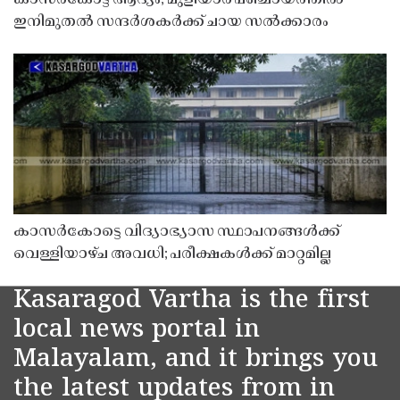
ഇനിമുതൽ സന്ദർശകർക്ക് ചായ സൽക്കാരം
കാസർകോട്ടെ വിദ്യാഭ്യാസ സ്ഥാപനങ്ങൾക്ക്
വെള്ളിയാഴ്ച അവധി; പരീക്ഷകൾക്ക് മാറ്റമില്ല
Kasaragod Vartha is the first
local news portal in
Malayalam, and it brings you
the latest updates from in