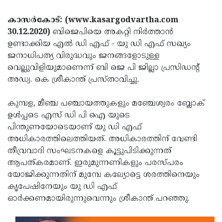
Election
Maha
കാസര്‍കോട്: (www.kasargodvartha.com
Shivarathri
International
30.12.2020)
ബിജെപിയെ അകറ്റി നിർത്താൻ
Women's
Anti-
ഉണ്ടാക്കിയ എൽ ഡി എഫ് - യു ഡി എഫ് സഖ്യം
ജനാധിപത്യ വിരുദ്ധവും ജനങ്ങളോടുള്ള
Day
Drug
Attukal
വെല്ലുവിളിയുമാണെന്ന് ബി ജെ പി ജില്ലാ പ്രസിഡന്റ്
Campaign
Pongala
Holi
അഡ്വ. കെ ശ്രീകാന്ത് പ്രസ്താവിച്ചു.
2025
2025
IPL
കുമ്പള, മീഞ്ച പഞ്ചായത്തുകളും മഞ്ചേശ്വരം ബ്ലോക്
2025
Eid
ഉൾപ്പടെ എസ് ഡി പി ഐ യുടെ
പിന്തുണയോടെയാണ് യു ഡി എഫ്
Al-
Waqf
അധികാരത്തിലെത്തിയത്. അധികാരത്തിന് വേണ്ടി
Fitr
Bill
Vishu
തീവ്രവാദി സംഘടനകളെ കൂട്ടുപിടിക്കുന്നത്
2025
ആപത്കരമാണ്. ഇരുമുന്നണികളും പരസ്പരം
Controversy
Festival
Good
യോജിക്കുന്നതിന് മുമ്പേ കല്യോട്ടെ ശരത്തിനെയും
2025
Friday
Easter
കൃപേഷിനേയും യു ഡി എഫ്
ഓർക്കണമായിരുന്നുവെന്നും ശ്രീകാന്ത് പറഞ്ഞു.
Observance
Sunday
By-
2025
2025
Election
Bihar