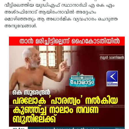
വീട്ടിലെത്തിയ യുഡിഎഫ് സ്ഥാനാർഥി എ കെ എം
Updates
Assembly
Kerala
അശ്‌റഫിനോട് ആയിരംനാവിൽ അദ്ദേഹം
Polls
Local
Look
മൊഴിഞ്ഞതും ആ അധാർമിക വ്യവഹാരം ചെറുത്ത
അനുഭവങ്ങൾ.
Body
Back
Election
2025