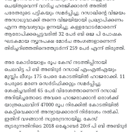
ചെയ്തുവെന്ന് വാദിച്ച ഹരജിക്കാരൻ അതിൽ
പരേതരുടെ പട്ടികയും സമർപ്പിച്ചു. റസാഖിന്റെ വിജയം
അസാധുവാക്കി തന്നെ വിജയിയായി പ്രഖ്യാപിക്കണം
എന്ന ആവശ്യവും ഉന്നയിച്ചു. കള്ളവോടർമാരെന്ന്
ആരോപിക്കപ്പെട്ടവരിൽ 32 പേർ ബി ജെ പി പോഷക
ഘടകമായ ന്യൂനപക്ഷ മോർച അംഗങ്ങളാണെന്ന്
തിരിച്ചറിഞ്ഞതിനെത്തുടർന്ന് 259 പേർ എന്ന് തിരുത്തി.
അര കോടിയോളം രൂപ കേസ് നടത്തിപ്പിനായി
ചെലവിട്ട പി ബി അബ്ദുർ റസാഖ് എംഎൽഎയും
മുസ്ലിം ലീഗും 175 പേരെ കോടതിയിൽ ഹാജരാക്കി. 11
പേരുടെ മരണ സെര്‍ടിഫിക്കറ്റും സമർപ്പിച്ചു.
ശേഷിച്ചവരിൽ 65 പേർ വിദേശത്താണെന്ന് റസാഖ്
അറിയിച്ചതോടെ അവരെ ഹാജരാക്കാൻ ഒരാൾക്ക്
യാത്രചെലവിന് 47000 രൂപ നിരക്കിൽ കോടതിയിൽ
കെട്ടിവെക്കാൻ അന്യായക്കാരന് നിർദേശം നൽകി.
ഇതിന് വഴങ്ങാൻ സുരേന്ദ്രനായില്ല. കേസ്
തുടരുന്നതിനിടെ 2018 ഒക്ടോബർ 20ന് പി ബി അബ്ദുർ