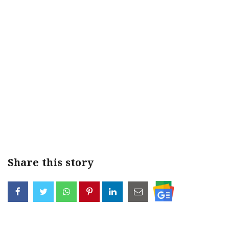
< !- START disable copy paste -->
Share this story