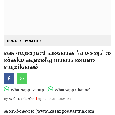
Fitr
May
Day
Eid
Al
Independence
Ad'ha
Day
Onam
HOME
POLITICS
J&K
State
കെ സുരേന്ദ്രൻ പരലോക 'പൗരത്വം' ന
Haryana
ൽകിയ കുഞ്ഞ്ച്ച നാലാം തവണ
Assembly
State
Diwali
ബൂതിലേക്ക്
Elections
Assembly
Christmas
Elections
New-
Year
Republic
Whatsapp Group
Whatsapp Channel
Day
Budget
By
Web Desk Ahn
Apr 3, 2021, 23:06 IST
Delhi
കാസർക്കോട്: (www.kasargodvartha.com