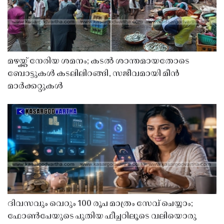
മഴയ്ക്ക് നേരിയ ശമനം; കടൽ ശാന്തമായതോടെ
ബോട്ടുകൾ കടലിലിറങ്ങി, സജീവമായി മീൻ
മാർക്കറ്റുകൾ
ദിവസവും വെറും 100 രൂപ മാത്രം സേവ് ചെയ്യാം;
ഫോൺപേയുടെ പുതിയ ഫീച്ചറിലൂടെ വലിയൊരു