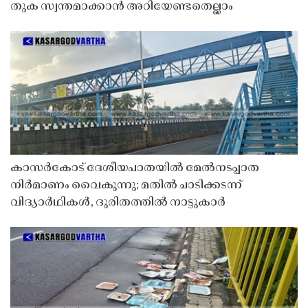
തുക സ്വന്തമാക്കാൻ അറിയേണ്ടതെല്ലാം
കാസർകോട് ദേശീയപാതയിൽ മേൽനടപ്പാത
നിർമാണം വൈകുന്നു; മതിൽ ചാടിക്കടന്ന്
വിദ്യാർഥികൾ, ദുരിതത്തിൽ നാട്ടുകാർ