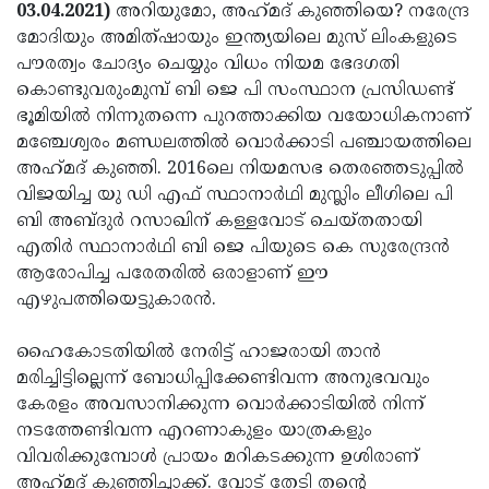
Election
Maha
03.04.2021)
അറിയുമോ, അഹ്‌മദ്‌ കുഞ്ഞിയെ? നരേന്ദ്ര
മോദിയും അമിത്ഷായും ഇന്ത്യയിലെ മുസ് ലിംകളുടെ
Shivarathri
International
പൗരത്വം ചോദ്യം ചെയ്യും വിധം നിയമ ഭേദഗതി
Women's
Anti-
കൊണ്ടുവരുംമുമ്പ് ബി ജെ പി സംസ്ഥാന പ്രസിഡണ്ട്
ഭൂമിയിൽ നിന്നുതന്നെ പുറത്താക്കിയ വയോധികനാണ്
Day
Drug
Attukal
മഞ്ചേശ്വരം മണ്ഡലത്തിൽ വൊർക്കാടി പഞ്ചായത്തിലെ
Campaign
Pongala
Holi
അഹ്‌മദ്‌ കുഞ്ഞി. 2016ലെ നിയമസഭ തെരഞ്ഞടുപ്പിൽ
വിജയിച്ച യു ഡി എഫ് സ്ഥാനാർഥി മുസ്ലിം ലീഗിലെ പി
2025
2025
IPL
ബി അബ്ദുർ റസാഖിന് കള്ളവോട് ചെയ്തതായി
2025
Eid
എതിർ സ്ഥാനാർഥി ബി ജെ പിയുടെ കെ സുരേന്ദ്രൻ
ആരോപിച്ച പരേതരിൽ ഒരാളാണ് ഈ
Al-
Waqf
എഴുപത്തിയെട്ടുകാരൻ.
Fitr
Bill
Vishu
ഹൈകോടതിയിൽ നേരിട്ട് ഹാജരായി താൻ
2025
Controversy
Festival
Good
മരിച്ചിട്ടില്ലെന്ന് ബോധിപ്പിക്കേണ്ടിവന്ന അനുഭവവും
2025
Friday
Easter
കേരളം അവസാനിക്കുന്ന വൊർക്കാടിയിൽ നിന്ന്
നടത്തേണ്ടിവന്ന എറണാകുളം യാത്രകളും
Observance
Sunday
By-
വിവരിക്കുമ്പോൾ പ്രായം മറികടക്കുന്ന ഉശിരാണ്
2025
2025
Election
Bihar
അഹ്‌മദ്‌ കുഞ്ഞിച്ചാക്ക്. വോട് തേടി തന്റെ