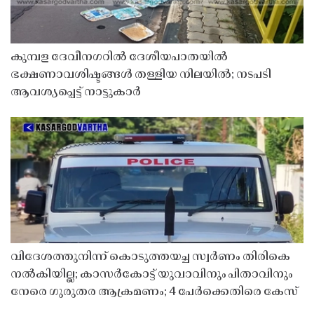
കുമ്പള ദേവീനഗറിൽ ദേശീയപാതയിൽ
ഭക്ഷണാവശിഷ്ടങ്ങൾ തള്ളിയ നിലയിൽ; നടപടി
ആവശ്യപ്പെട്ട് നാട്ടുകാർ
വിദേശത്തുനിന്ന് കൊടുത്തയച്ച സ്വർണം തിരികെ
നൽകിയില്ല; കാസർകോട്ട് യുവാവിനും പിതാവിനും
നേരെ ഗുരുതര ആക്രമണം; 4 പേർക്കെതിരെ കേസ്