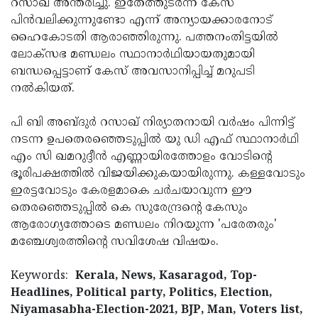
റസാഖ് അന്തരിച്ചു. ഇതേത്തുടർന്ന് കേസ്
പിൻവലിക്കുന്നുണ്ടോ എന്ന് അന്യായക്കാരനോട്
ഹൈകോടതി ആരാഞ്ഞിരുന്നു. പത്തനംതിട്ടയിൽ
ലോക്സഭ മണ്ഡലം സ്ഥാനാർഥിയായതുമായി
ബന്ധപ്പെട്ടാണ് കേസ് അവസാനിപ്പിച്ച് മറുപടി
നൽകിയത്.
പി ബി അബ്ദുർ റസാഖ് നിര്യാതനായി വർഷം പിന്നിട്ട്
നടന്ന ഉപതെരഞ്ഞെടുപ്പിൽ യു ഡി എഫ് സ്ഥാനാർഥി
എം സി ഖമറുദ്ദീൻ എണ്ണായിരത്തോളം വോടിന്റെ
ഭൂരിപക്ഷത്തിൽ വിജയിക്കുകയായിരുന്നു. കള്ളവോടും
ഇരട്ടവോടും കേരളമാകെ ചർചയാവുന്ന ഈ
തെരഞ്ഞെടുപ്പിൽ കെ സുരേന്ദ്രന്റെ കേസും
ആരോഗ്യത്തോടെ മണ്ഡലം നിറയുന്ന 'പരേതരും'
മഞ്ചേശ്വരത്തിന്റെ സവിശേഷ വിഷയം.
Keywords:
Kerala, News, Kasaragod, Top-
Headlines, Political party, Politics, Election,
Niyamasabha-Election-2021, BJP, Man, Voters list,