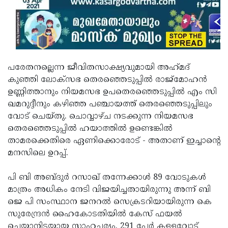
പരേതനല്ലെന്ന ജീവിതസാക്ഷ്യവുമായി അഹ്‌മദ്‌
കുഞ്ഞി ലോക്സഭ തെരഞ്ഞെടുപ്പിൽ രാജ്മോഹൻ
ഉണ്ണിത്താനും നിയമസഭ ഉപതെരഞ്ഞെടുപ്പിൽ എം സി
ഖമറുദ്ദീനും കഴിഞ്ഞ പഞ്ചായത്ത് തെരഞ്ഞെടുപ്പിലും
വോട് ചെയ്തു. ചൊവ്വാഴ്ച നടക്കുന്ന നിയമസഭ
തെരഞ്ഞെടുപ്പിൽ ഹയാത്തിൽ ഉണ്ടെങ്കിൽ
താമരക്കെതിരെ ഏണിക്കൊരോട് - അതാണ് ഇച്ചാന്റെ
മനസിലെ ഉറപ്പ്.
പി ബി അബ്ദുർ റസാഖ് തന്നേക്കാൾ 89 വോടുകൾ
മാത്രം അധികം നേടി വിജയിച്ചതായിരുന്നു അന്ന് ബി
ജെ പി സംസ്ഥാന ജനറൽ സെക്രടറിയായിരുന്ന കെ
സുരേന്ദ്രൻ ഹൈകോടതിയിൽ കേസ് ഫയൽ
ചെയ്യാനിടയായ സാഹചര്യം. 291 പേർ കള്ളവോട്