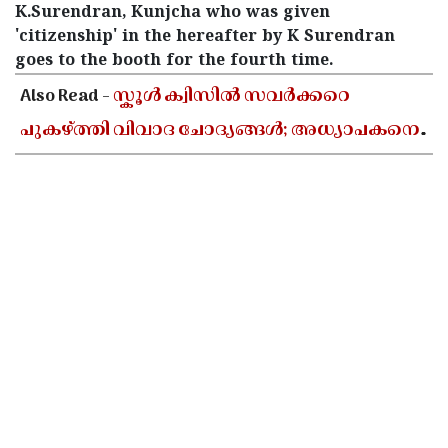
K.Surendran, Kunjcha who was given
'citizenship' in the hereafter by K Surendran
goes to the booth for the fourth time.
Also Read -
സ്കൂൾ ക്വിസിൽ സവർക്കറെ
പുകഴ്ത്തി വിവാദ ചോദ്യങ്ങൾ; അധ്യാപകനെ
സസ്പെൻഡ് ചെയ്യാൻ ഉത്തരവിട്ട് ഡിജിഇ