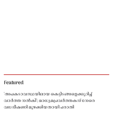
Featured
'അപകടാവസ്ഥയിലായ കെട്ടിടങ്ങളെക്കുറിച്ച്
വാർത്ത നൽകി'; മാധ്യമപ്രവർത്തകന് നേരെ
വധഭീഷണി മുഴക്കിയതായി പരാതി