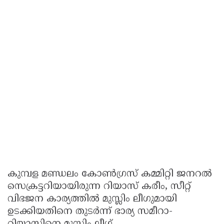
കുമ്പള മണ്ഡലം കോൺഗ്രസ് കമ്മിറ്റി ജനറൽ
സെക്രട്ടറിയായിരുന്ന റിയാസ് കരീം, സീറ്റ്
വിഭജന കാര്യത്തിൽ മുസ്ലിം ലീഗുമായി
ഉടക്കിയതിനെ തുടർന്ന് ഭാര്യ സമീറാ-