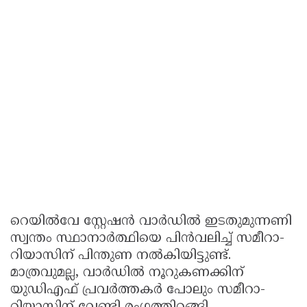
റെയിൽവേ സ്റ്റേഷൻ വാർഡിൽ ഇടതുമുന്നണി
സ്വന്തം സ്ഥാനാർത്ഥിയെ പിൻവലിച്ച് സമീറാ-
റിയാസിന് പിന്തുണ നൽകിയിട്ടുണ്ട്.
മാത്രവുമല്ല, വാർഡിൽ നൂറുകണക്കിന്
യുഡിഎഫ് പ്രവർത്തകർ പോലും സമീറാ-