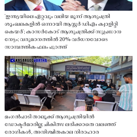
'ഇന്ത്യയിലെ ഏറ്റവും വലിയ മൂന്ന് ആശുപത്രി
ശൃംഖലകളിൽ ഒന്നായി ആസ്റ്റർ ഡിഎം ക്വാളിറ്റി
കെയർ'; കാസർകോട് ആശുപത്രിക്ക് സുപ്രധാന
നേട്ടം; വരുമാനത്തിൽ 20% വർധനവോടെ
സാമ്പത്തിക ഫലം പുറത്ത്
മംഗൽപാടി താലൂക്ക് ആശുപത്രിയിൽ
ഡോക്ടർമാരില്ല; ചികിത്സ ലഭിക്കാതെ വലഞ്ഞ്
രോഗികൾ, അനിശ്ചിതകാല നിരാഹാര