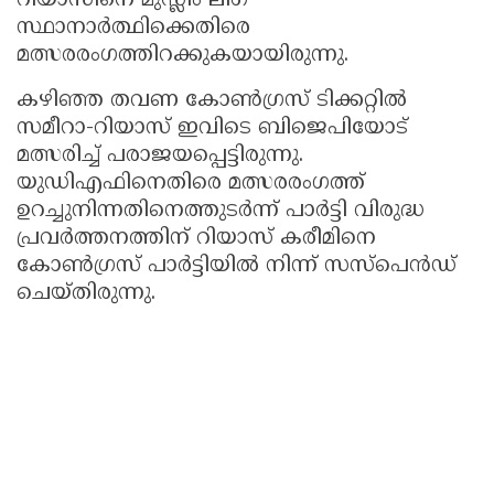
റിയാസിനെ മുസ്ലിം ലീഗ്
സ്ഥാനാർത്ഥിക്കെതിരെ
മത്സരരംഗത്തിറക്കുകയായിരുന്നു.
കഴിഞ്ഞ തവണ കോൺഗ്രസ് ടിക്കറ്റിൽ
സമീറാ-റിയാസ് ഇവിടെ ബിജെപിയോട്
മത്സരിച്ച് പരാജയപ്പെട്ടിരുന്നു.
യുഡിഎഫിനെതിരെ മത്സരരംഗത്ത്
ഉറച്ചുനിന്നതിനെത്തുടർന്ന് പാർട്ടി വിരുദ്ധ
പ്രവർത്തനത്തിന് റിയാസ് കരീമിനെ
കോൺഗ്രസ് പാർട്ടിയിൽ നിന്ന് സസ്പെൻഡ്
ചെയ്തിരുന്നു.