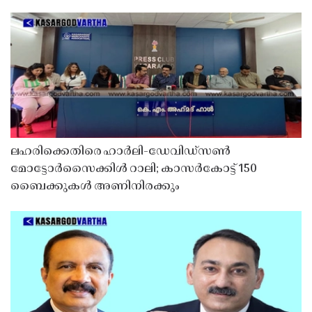
ലഹരിക്കെതിരെ ഹാർലി-ഡേവിഡ്‌സൺ
മോട്ടോർസൈക്കിൾ റാലി; കാസർകോട്ട് 150
ബൈക്കുകൾ അണിനിരക്കും