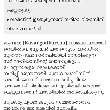
കരീമിനെ കോൺഗ്രസ് സസ്പെൻഡ്
Updates
Assembly
Kerala
ചെയ്തിരുന്നു.
Polls
Local
Look
● വാർഡിൽ ഇടതുമുന്നണി സമീറാ-റിയാസിന്
Body
Back
പിന്തുണ നൽകി.
Election
2025
കുമ്പള: (KasargodVartha)
ഗ്രാമപഞ്ചായത്ത്
റെയിൽവേ സ്റ്റേഷൻ പതിനെട്ടാം വാർഡിൽ
സ്വതന്ത്ര സ്ഥാനാർത്ഥിയായി മത്സരിക്കുന്ന
സമീറാ-റിയാസിൻ്റെ ബാനറുകളും,
പോസ്റ്ററുകളും വ്യാപകമായി
നശിപ്പിക്കുന്നതായി കുമ്പള പോലീസിൽ
പരാതി. ജനസ്വീകാര്യത വർധിച്ചതിലും,
പരാജയ ഭീതിയിലുമാണ് എതിരാളികൾ ഇത്
ചെയ്യുന്നതെന്ന് പരാതിയിൽ ആരോപിക്കുന്നു.
സ്വകാര്യ വ്യക്തികളുടെ സമ്മതത്തോടെ
അവരുടെ മതിലുകളിൽ സ്ഥാപിച്ച