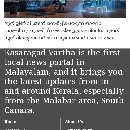
ഗൂഗിളിൽ നിങ്ങൾ സെർച്ച് ചെയ്യുന്ന ഓരോ
വാക്കിനും പുറകിൽ കോടികളുടെ ബിസിനസുണ്ട്!
ഗൂഗിളിന്റെ യഥാർത്ഥ വരുമാന മാർഗങ്ങൾ ഇതാ
Kasaragod Vartha is the first
local news portal in
Malayalam, and it brings you
the latest updates from in
and around Kerala, especially
from the Malabar area, South
Canara.
Home
About Us