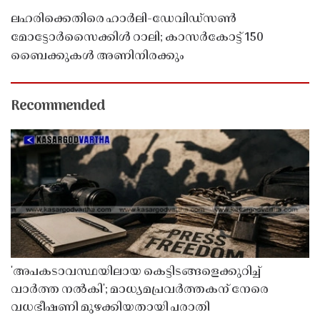
ലഹരിക്കെതിരെ ഹാർലി-ഡേവിഡ്‌സൺ
മോട്ടോർസൈക്കിൾ റാലി; കാസർകോട്ട് 150
ബൈക്കുകൾ അണിനിരക്കും
Recommended
'അപകടാവസ്ഥയിലായ കെട്ടിടങ്ങളെക്കുറിച്ച്
വാർത്ത നൽകി'; മാധ്യമപ്രവർത്തകന് നേരെ
വധഭീഷണി മുഴക്കിയതായി പരാതി