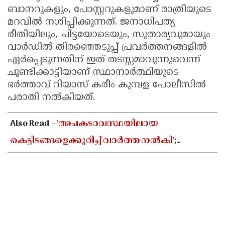
ബാനറുകളും, പോസ്റ്ററുകളുമാണ് രാത്രിയുടെ
മറവിൽ നശിപ്പിക്കുന്നത്. ജനാധിപത്യ
രീതിയിലും, ചിട്ടയോടെയും, സുതാര്യവുമായും
വാർഡിൽ തിരഞ്ഞെടുപ്പ് പ്രവർത്തനങ്ങളിൽ
ഏർപ്പെടുന്നതിന് ഇത് തടസ്സമാവുന്നുവെന്ന്
ചൂണ്ടിക്കാട്ടിയാണ് സ്ഥാനാർത്ഥിയുടെ
ഭർത്താവ് റിയാസ് കരീം കുമ്പള പോലീസിൽ
പരാതി നൽകിയത്.
Also Read -
'അപകടാവസ്ഥയിലായ
കെട്ടിടങ്ങളെക്കുറിച്ച് വാർത്ത നൽകി';
മാധ്യമപ്രവർത്തകന് നേരെ വധഭീഷണി
മുഴക്കിയതായി പരാതി