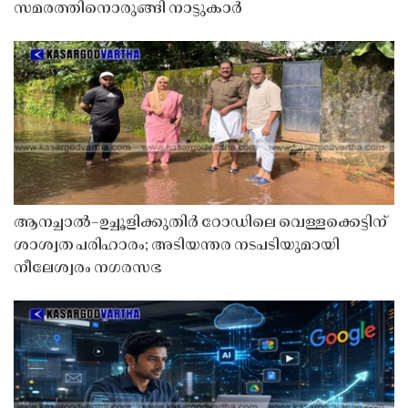
സമരത്തിനൊരുങ്ങി നാട്ടുകാർ
ആനച്ചാൽ–ഉച്ചൂളിക്കുതിർ റോഡിലെ വെള്ളക്കെട്ടിന്
ശാശ്വത പരിഹാരം; അടിയന്തര നടപടിയുമായി
നീലേശ്വരം നഗരസഭ