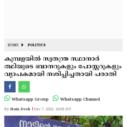
Fitr
May
Day
Eid
Al
Independence
Ad'ha
Day
Onam
HOME
POLITICS
J&K
State
കുമ്പളയിൽ സ്വതന്ത്ര സ്ഥാനാർ
Haryana
ത്ഥിയുടെ ബാനറുകളും പോസ്റ്ററുകളും
Assembly
State
Diwali
വ്യാപകമായി നശിപ്പിച്ചതായി പരാതി
Elections
Assembly
Christmas
Elections
New-
Year
Republic
Whatsapp Group
Whatsapp Channel
Day
Budget
By
Main Desk
Dec 7, 2025, 20:03 IST
Delhi