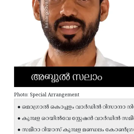
Photo: Special Arrangement
● മൊഗ്രാൽ കൊപ്പളം വാർഡിൽ റിസാനാ നിയാസ
● കുമ്പള റെയിൽവേ സ്റ്റേഷൻ വാർഡിൽ സമീറാ റ
● സമീറാ റിയാസ് കുമ്പള മണ്ഡലം കോൺഗ്രസ്