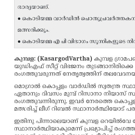
ഭാര്യയാണ്.
● കൊടിയമ്മ വാർഡിൽ പൊതുപ്രവർത്തകനായ 
മത്സരിക്കും.
● കൊടിയമ്മ എ പി വിഭാഗം സുന്നികളുടെ ന
കുമ്പള: (KasargodVartha)
കുമ്പള ഗ്രാമപ
യുഡിഎഫ് സീറ്റ് വിഭജനം തുടങ്ങാനിരിക്കെ
രംഗത്തുവരുന്നത് നേതൃത്വത്തിന് തലവേദന
മൊഗ്രാൽ കൊപ്പളം വാർഡിൽ സ്വതന്ത്ര സ്ഥാനാ
ഏതാനും ദിവസം മുമ്പ് റിസാനാ നിയാസ് സ്
രംഗത്തുവന്നിരുന്നു. ഇവർ നേരത്തെ കൊപ്പള
മത്സരിച്ച് ലീഗ് റിബൽ സ്ഥാനാർത്ഥിയോട് പരാജ
ഇതിനു പിന്നാലെയാണ് കുമ്പള റെയിൽവേ സ
സ്ഥാനാർത്ഥിയാകുമെന്ന് പ്രഖ്യാപിച്ച് രംഗത