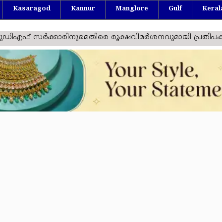
Kasaragod
Kannur
Manglore
Gulf
Keral