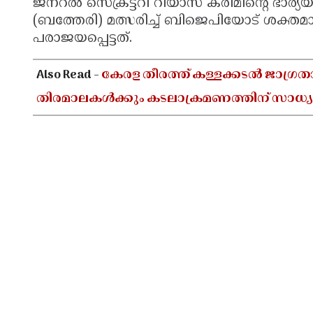
ജനറൽ സെക്രട്ടറി റിയാസ് കരീമിന്റെ ഭാര
(ബത്തേരി) മത്സരിച്ച് ബിജെപിയോട് ശക്ത
പരാജയപ്പെട്ടത്.
Also Read -
കേരള തീരത്ത് കള്ളക്കടൽ ജാഗ്രത
തിരമാലകൾക്കും കടലാക്രമണത്തിന് സാധ്