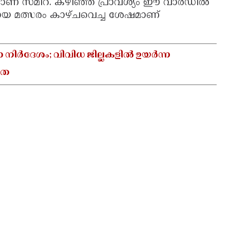
്യയാണ് സമീറ. കഴിഞ്ഞ പ്രാവശ്യം ഈ വാർഡിൽ
മായ മത്സരം കാഴ്ചവെച്ച ശേഷമാണ്
ാ നിർദേശം; വിവിധ ജില്ലകളിൽ ഉയർന്ന
യത