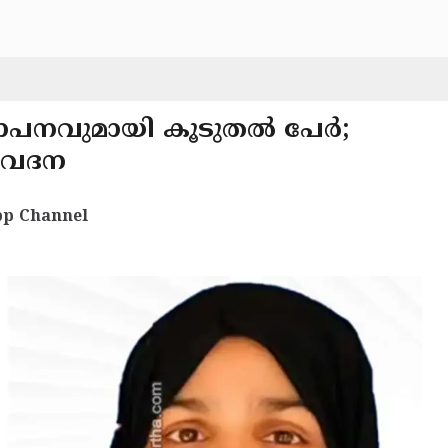
്യാപനവുമായി കൂടുതൽ പേർ;
വേദന
p Channel