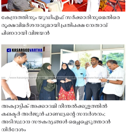
കേന്ദ്രത്തിനും യുഡിഎഫ് സർക്കാരിനുമെതിരെ
രൂക്ഷവിമർശനവുമായി പ്രതിപക്ഷ നേതാവ്
പിണറായി വിജയൻ
അക്വാട്ടിക് അക്കാദമി നീന്തൽക്കുളത്തിൽ
കലക്ടർ അർജുൻ പാണ്ഡ്യൻ്റെ സന്ദർശനം;
അടിസ്ഥാന സൗകര്യങ്ങൾ മെച്ചപ്പെടുത്താൻ
നിർദേശം