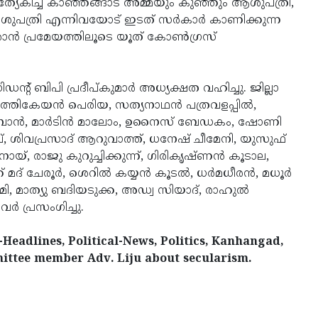
ത്യേകിച്ച് കാഞ്ഞങ്ങാട് അമ്മയും കുഞ്ഞും ആശുപത്രി,
ശുപത്രി എന്നിവയോട് ഇടത് സര്‍കാര്‍ കാണിക്കുന്ന
‍ പ്രമേയത്തിലൂടെ യൂത് കോണ്‍ഗ്രസ്
്റ് ബിപി പ്രദീപ്കുമാര്‍ അധ്യക്ഷത വഹിച്ചു. ജില്ലാ
്തികേയന്‍ പെരിയ, സത്യനാഥന്‍ പത്രവളപ്പില്‍,
്പാന്‍, മാര്‍ടിന്‍ മാലോം, ഉനൈസ് ബേഡകം, ഷോണി
്, ശിവപ്രസാദ് ആറുവാത്ത്, ധനേഷ് ചീമേനി, യുസുഫ്
ോയ്, രാജു കുറുച്ചിക്കുന്ന്, ഗിരികൃഷ്ണന്‍ കൂടാല,
 ചേരൂര്‍, ശെറില്‍ കയ്യന്‍ കൂടല്‍, ധര്‍മധീരന്‍, മധൂര്‍
മാത്യു ബദിയടുക്ക, അഡ്വ സിയാദ്, രാഹുല്‍
്‍ പ്രസംഗിച്ചു.
Headlines, Political-News, Politics, Kanhangad,
mittee member Adv. Liju about secularism.