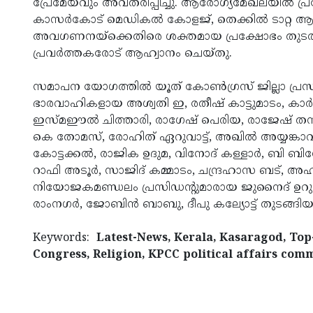
പ്രേമേയവും അവതരിപ്പിച്ചു. ആരോഗ്യമേഖലയില്‍ പ്ര
കാസര്‍കോട് മെഡികല്‍ കോളജ്, തെക്കില്‍ ടാറ്റ ആ
അവഗണനയ്ക്കെതിരെ ശക്തമായ പ്രക്ഷോഭം തുടരാന്
പ്രവര്‍ത്തകരോട് ആഹ്വാനം ചെയ്തു.
സമാപന യോഗത്തില്‍ യൂത് കോണ്‍ഗ്രസ് ജില്ലാ പ്രസിഡന
ഭാരവാഹികളായ അശ്വതി ഇ, രതീഷ് കാട്ടുമാടം, കാര്‍ത
ഇസ്മഈല്‍ ചിത്താരി, രാഗേഷ് പെരിയ, രാജേഷ് തമ
കെ തോമസ്, രോഹിത് ഏറുവാട്ട്, അഖില്‍ അയ്യങ്കാവ
കോട്ടക്കല്‍, രാജിക ഉദുമ, വിനോദ് കള്ളാര്‍, ബി ബിന
റാഫി അടൂര്‍, സാജിദ് കമ്മാടം, ചന്ദ്രഹാസ ബട്, അഹ് മദ്
നിയോജകമണ്ഡലം പ്രസിഡന്റുമാരായ ജുനൈദ് ഉറുമി, 
രാംനഗര്‍, ജോബിന്‍ ബാബു, ദീപു കല്യോട്ട് തുടങ്ങിയവര
Keywords:
Latest-News, Kerala, Kasaragod, Top-
Congress, Religion, KPCC political affairs com
< !- START disable copy paste -->