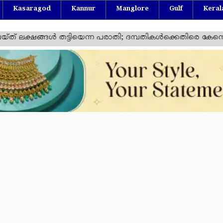
Kasaragod
Kannur
Manglore
Gulf
Keral