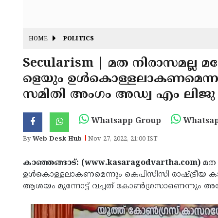
HOME
POLITICS
Secularism | മത നിരാസമല്ല മ
ളെയും ഉള്‍കൊള്ളലാകണമെന്നു
സമിതി അംഗം അഡ്വ എം ലിജു
Whatsapp Group
Whatsap
By
Web Desk Hub
Nov 27, 2022, 21:00 IST
കാഞ്ഞങ്ങാട്: (www.kasaragodvartha.com)
മത 
ഉള്‍കൊള്ളലാകണമെന്നും കെപിസിസി രാഷ്ട്രീയ ക
ആശയം മുന്നോട്ട് വച്ചത് കോണ്‍ഗ്രസാണെന്നും അദ