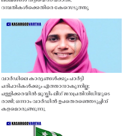
ലക്ഷങ്ങൾ തട്ടിയെന്ന പരാതി;
ദമ്പതികൾക്കെതിരെ കേസെടുത്തു
വാർഡിലെ കാര്യങ്ങൾക്കും പാർട്ടി
പരിപാടികൾക്കും എത്താനാകുന്നില്ല;
പള്ളിക്കരയിൽ മുസ്ലിം ലീഗ് ജനപ്രതിനിധിയുടെ
രാജി; ഒന്നാം വാർഡിൽ ഉപതെരഞ്ഞെടുപ്പിന്
കളമൊരുങ്ങുന്നു