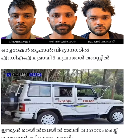
ഓപ്പറേഷൻ തൂഫാൻ; വിദ്യാനഗറിൽ
എംഡിഎംഎയുമായി 3 യുവാക്കൾ അറസ്റ്റിൽ
ഇന്ത്യൻ റെയിൽവേയിൽ ജോലി വാഗ്ദാനം ചെയ്ത്