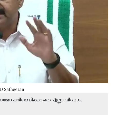
 D Satheesan
ാസമോ പരിഗണിക്കാതെ എല്ലാ വിഭാഗം