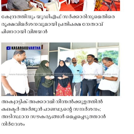
കേന്ദ്രത്തിനും യുഡിഎഫ് സർക്കാരിനുമെതിരെ
രൂക്ഷവിമർശനവുമായി പ്രതിപക്ഷ നേതാവ്
പിണറായി വിജയൻ
അക്വാട്ടിക് അക്കാദമി നീന്തൽക്കുളത്തിൽ
കലക്ടർ അർജുൻ പാണ്ഡ്യൻ്റെ സന്ദർശനം;
അടിസ്ഥാന സൗകര്യങ്ങൾ മെച്ചപ്പെടുത്താൻ
നിർദേശം