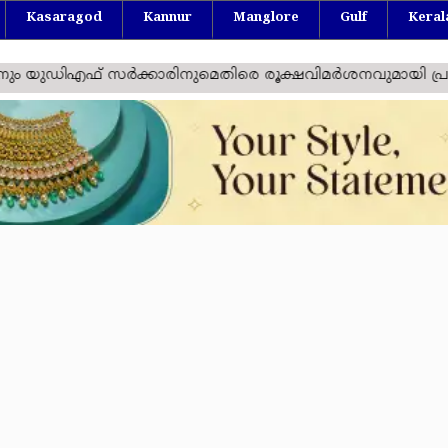
Kasaragod
Kannur
Manglore
Gulf
Keral