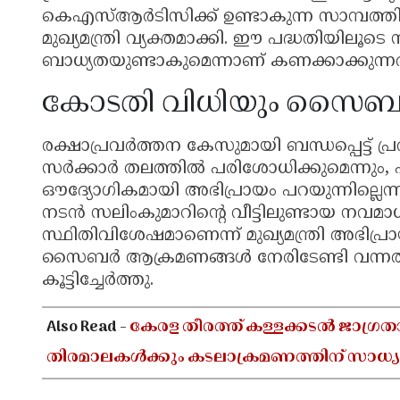
കെഎസ്ആർടിസിക്ക് ഉണ്ടാകുന്ന സാമ്പത്ത
മുഖ്യമന്ത്രി വ്യക്തമാക്കി. ഈ പദ്ധതിയിലൂ
ബാധ്യതയുണ്ടാകുമെന്നാണ് കണക്കാക്കുന്നത
കോടതി വിധിയും സൈബ
രക്ഷാപ്രവർത്തന കേസുമായി ബന്ധപ്പെട്ട് പ
സർക്കാർ തലത്തിൽ പരിശോധിക്കുമെന്നും, 
ഔദ്യോഗികമായി അഭിപ്രായം പറയുന്നില്ലെന്നും
നടൻ സലിംകുമാറിൻ്റെ വീട്ടിലുണ്ടായ നവമാധ്
സ്ഥിതിവിശേഷമാണെന്ന് മുഖ്യമന്ത്രി അഭിപ്രാ
സൈബർ ആക്രമണങ്ങൾ നേരിടേണ്ടി വന്നത്
കൂട്ടിച്ചേർത്തു.
Also Read -
കേരള തീരത്ത് കള്ളക്കടൽ ജാഗ്രത
തിരമാലകൾക്കും കടലാക്രമണത്തിന് സാധ്