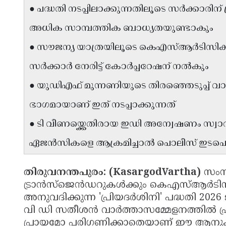
● പദ്ധതി നടപ്പിലാക്കുന്നതിലൂടെ സർക്കാര
അധിക സാമ്പത്തിക ബാധ്യതയുണ്ടാകും
● സൗജന്യ യാത്രയിലൂടെ കെഎസ്ആർടിസിക്ക്
സർക്കാർ നേരിട്ട് കോർപ്പറേഷന് നൽകും
● യുഡിഎഫ് മുന്നണിയുടെ തിരഞ്ഞെടുപ്പ് വാഗ്
ഭാഗമായാണ് ഇത് നടപ്പാക്കുന്നത്
● ടി വീണയ്ക്കെതിരായ ഇഡി അന്വേഷണം സ്വ
ഏജൻസികളെ ആക്രമിച്ചാൽ പൊലീസ് ഇടപെടുമെ
തിരുവനന്തപുരം: (KasargodVartha)
സംസ
ട്രാൻസ്ജെൻഡറുകൾക്കും കെഎസ്ആർടിസ
അനുവദിക്കുന്ന 'പ്രിയദർശിനി' പദ്ധതി 2026 
വി ഡി സതീശൻ വാർത്താസമ്മേളനത്തിൽ പ്രഖ്
പ്രായമോ പരിഗണിക്കാതെയാണ് ഈ ആനുകൂല