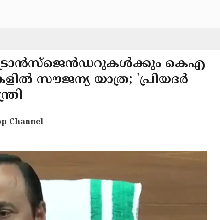
ം ട്രാൻസ്ജെൻഡറുകൾക്കും കെഎ
 സൗജന്യ യാത്ര; 'പ്രിയദർ
്ത്രി
p Channel