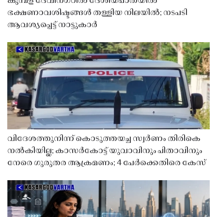
കുമ്പള ദേവീനഗറിൽ ദേശീയപാതയിൽ
ഭക്ഷണാവശിഷ്ടങ്ങൾ തള്ളിയ നിലയിൽ; നടപടി
ആവശ്യപ്പെട്ട് നാട്ടുകാർ
വിദേശത്തുനിന്ന് കൊടുത്തയച്ച സ്വർണം തിരികെ
നൽകിയില്ല; കാസർകോട്ട് യുവാവിനും പിതാവിനും
നേരെ ഗുരുതര ആക്രമണം; 4 പേർക്കെതിരെ കേസ്