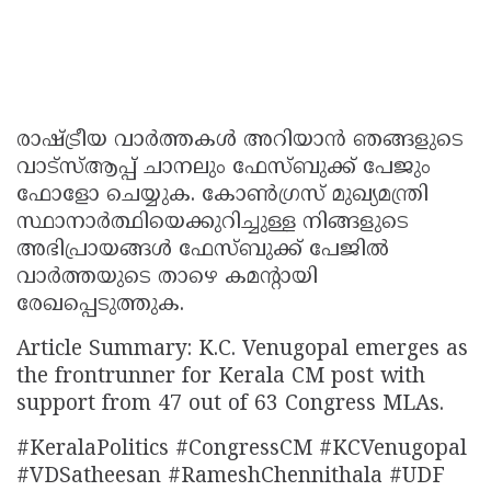
രാഷ്ട്രീയ വാർത്തകൾ അറിയാൻ ഞങ്ങളുടെ
വാട്സ്ആപ്പ് ചാനലും ഫേസ്ബുക്ക് പേജും
ഫോളോ ചെയ്യുക. കോൺഗ്രസ് മുഖ്യമന്ത്രി
സ്ഥാനാർത്ഥിയെക്കുറിച്ചുള്ള നിങ്ങളുടെ
അഭിപ്രായങ്ങൾ ഫേസ്ബുക്ക് പേജില്‍
വാര്‍ത്തയുടെ താഴെ കമന്റായി
രേഖപ്പെടുത്തുക.
Article Summary: K.C. Venugopal emerges as
the frontrunner for Kerala CM post with
support from 47 out of 63 Congress MLAs.
#KeralaPolitics #CongressCM #KCVenugopal
#VDSatheesan #RameshChennithala #UDF