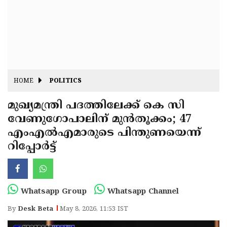
Fitr
May
Day
Eid
Al
Independence
Ad'ha
Day
Onam
HOME
POLITICS
J&K
State
മുഖ്യമന്ത്രി പദത്തിലേക്ക് കെ സി
Haryana
വേണുഗോപാലിന് മുൻതൂക്കം; 47
Assembly
State
Diwali
എംഎൽഎമാരുടെ പിന്തുണയെന്ന്
Elections
Assembly
Christmas
റിപ്പോർട്ട്
Elections
New-
Year
Republic
Whatsapp Group
Whatsapp Channel
Day
Budget
By
Desk Beta
May 8, 2026, 11:53 IST
Delhi