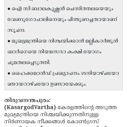
Updates
Assembly
● ഐ സി ബാലകൃഷ്ണൻ ചെന്നിത്തലയെയും
Kerala
Polls
Local
Look
വേണുഗോപാലിനെയും പിന്തുണച്ചതായാണ്
Body
Back
സൂചന.
Election
2025
● മുഖ്യമന്ത്രിയെ നിശ്ചയിക്കാൻ മല്ലികാർജുൻ
ഖാർഗെയെ നിയമസഭാ കക്ഷി യോഗം
ചുമതലപ്പെടുത്തി.
● ഹൈക്കമാൻഡ് പ്രഖ്യാപനം ശനിയാഴ്ചയോ
ഞായറാഴ്ചയോ ഉണ്ടായേക്കും.
തിരുവനന്തപുരം:
(KasargodVartha)
കേരളത്തിൻ്റെ അടുത്ത
മുഖ്യമന്ത്രിയെ നിശ്ചയിക്കുന്നതിനുള്ള
നിർണായക നീക്കങ്ങൾ കോൺഗ്രസ്