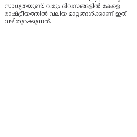
സാധ്യതയുണ്ട്. വരും ദിവസങ്ങളിൽ കേരള
രാഷ്ട്രീയത്തിൽ വലിയ മാറ്റങ്ങൾക്കാണ് ഇത്
വഴിതുറക്കുന്നത്.