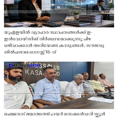
യുഎഇയിൽ വ്യാപാര സ്ഥാപനങ്ങൾക്ക് ഇ-
ഇൻവോയ്സിങ് നിർബന്ധമാക്കുന്നു; പിഴ
ഒഴിവാക്കാൻ അറിയേണ്ട കാര്യങ്ങൾ, സൗജന്യ
ശിൽപശാല ഓഗസ്റ്റ് 16-ന്
ചെമ്മനാട് ജമാഅത്ത് ഹയർ സെക്കൻഡറി സ്കൂൾ