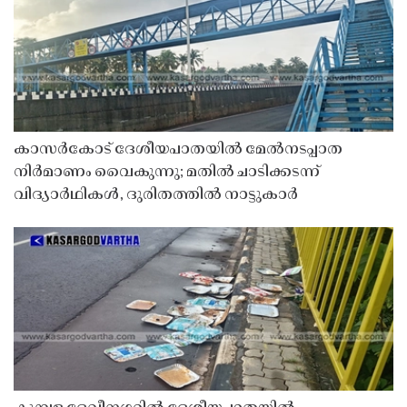
കാസർകോട് ദേശീയപാതയിൽ മേൽനടപ്പാത
നിർമാണം വൈകുന്നു; മതിൽ ചാടിക്കടന്ന്
വിദ്യാർഥികൾ, ദുരിതത്തിൽ നാട്ടുകാർ