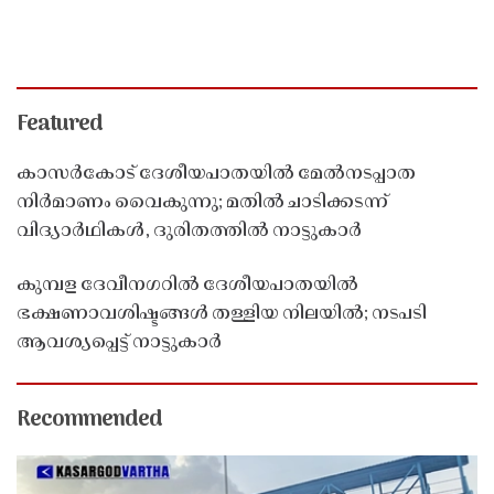
Featured
കാസർകോട് ദേശീയപാതയിൽ മേൽനടപ്പാത
നിർമാണം വൈകുന്നു; മതിൽ ചാടിക്കടന്ന്
വിദ്യാർഥികൾ, ദുരിതത്തിൽ നാട്ടുകാർ
കുമ്പള ദേവീനഗറിൽ ദേശീയപാതയിൽ
ഭക്ഷണാവശിഷ്ടങ്ങൾ തള്ളിയ നിലയിൽ; നടപടി
ആവശ്യപ്പെട്ട് നാട്ടുകാർ
Recommended