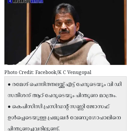
Election
Maha
Shivarathri
International
Women's
Anti-
Day
Drug
Attukal
Campaign
Pongala
Holi
2025
2025
IPL
2025
Eid
Photo Credit: Facebook/K C Venugopal
Al-
Waqf
● രമേശ് ചെന്നിത്തലയ്ക്ക് എട്ട് പേരുടെയും വി ഡി
Fitr
Bill
Vishu
സതീശന് ആറ് പേരുടെയും പിന്തുണ മാത്രം.
2025
Controversy
Festival
Good
● കെപിസിസി പ്രസിഡന്റ് സണ്ണി ജോസഫ്
2025
Friday
Easter
ഉൾപ്പെടെയുള്ള പ്രമുഖർ വേണുഗോപാലിനെ
Observance
Sunday
By-
2025
2025
പിന്തുണച്ചവരിലുണ്ട്.
Election
Bihar