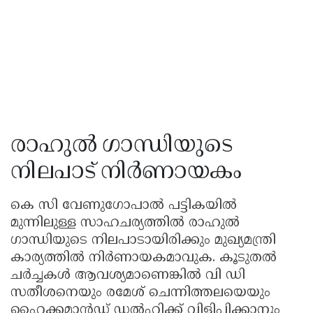
രാഹുൽ ഗാന്ധിയുടെ
നിലപാട് നിർണായകം
കെ സി വേണുഗോപാൽ പട്ടികയിൽ
മുന്നിലുള്ള സാഹചര്യത്തിൽ രാഹുൽ
ഗാന്ധിയുടെ നിലപാടായിരിക്കും മുഖ്യമന്ത്രി
കാര്യത്തിൽ നിർണായകമാവുക. കൂടുതൽ
ചർച്ചകൾ ആവശ്യമാണെങ്കിൽ വി ഡി
സതീശനെയും രമേശ് ചെന്നിത്തലയെയും
ഹൈക്കമാൻഡ് ഡൽഹിക്ക് വിളിപ്പിക്കാനും