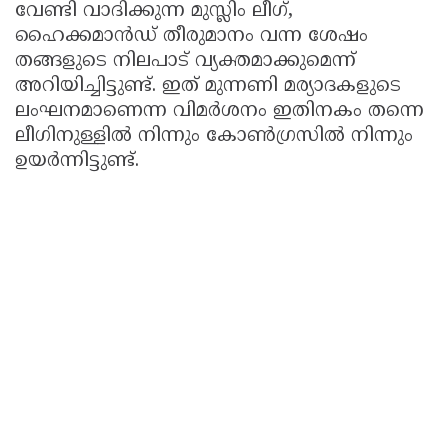
വേണ്ടി വാദിക്കുന്ന മുസ്ലിം ലീഗ്,
ഹൈക്കമാൻഡ് തീരുമാനം വന്ന ശേഷം
തങ്ങളുടെ നിലപാട് വ്യക്തമാക്കുമെന്ന്
അറിയിച്ചിട്ടുണ്ട്. ഇത് മുന്നണി മര്യാദകളുടെ
ലംഘനമാണെന്ന വിമർശനം ഇതിനകം തന്നെ
ലീഗിനുള്ളിൽ നിന്നും കോൺഗ്രസിൽ നിന്നും
ഉയർന്നിട്ടുണ്ട്.