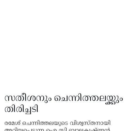
സതീശനും ചെന്നിത്തലയ്ക്കും
തിരിച്ചടി
രമേശ് ചെന്നിത്തലയുടെ വിശ്വസ്തനായി
അറിയപ്പെടുന്ന ഐ സി ബാലകൃഷ്ണൻ