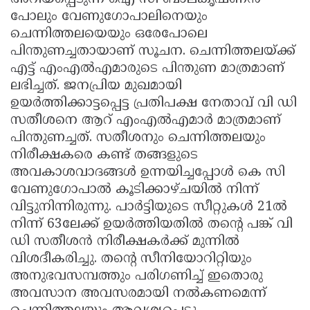
പോലും വേണുഗോപാലിനെയും
ചെന്നിത്തലയെയും ഒരേപോലെ
പിന്തുണച്ചതായാണ് സൂചന. ചെന്നിത്തലയ്ക്ക്
എട്ട് എംഎൽഎമാരുടെ പിന്തുണ മാത്രമാണ്
ലഭിച്ചത്. ജനപ്രിയ മുഖമായി
ഉയർത്തിക്കാട്ടപ്പെട്ട പ്രതിപക്ഷ നേതാവ് വി ഡി
സതീശനെ ആറ് എംഎൽഎമാർ മാത്രമാണ്
പിന്തുണച്ചത്. സതീശനും ചെന്നിത്തലയും
നിരീക്ഷകരെ കണ്ട് തങ്ങളുടെ
അവകാശവാദങ്ങൾ ഉന്നയിച്ചപ്പോൾ കെ സി
വേണുഗോപാൽ കൂടിക്കാഴ്ചയിൽ നിന്ന്
വിട്ടുനിന്നിരുന്നു. പാർട്ടിയുടെ സീറ്റുകൾ 21ൽ
നിന്ന് 63ലേക്ക് ഉയർത്തിയതിൽ തൻ്റെ പങ്ക് വി
ഡി സതീശൻ നിരീക്ഷകർക്ക് മുന്നിൽ
വിശദീകരിച്ചു. തൻ്റെ സീനിയോറിറ്റിയും
അനുഭവസമ്പത്തും പരിഗണിച്ച് ഇതൊരു
അവസാന അവസരമായി നൽകണമെന്ന്