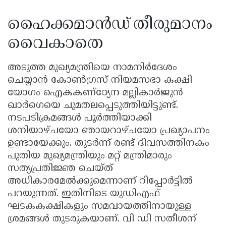
ഹൈക്കമാൻഡ് തീരുമാനം
വൈകാതെ
അടുത്ത മുഖ്യമന്ത്രിയെ നാമനിർദേശം
ചെയ്യാൻ കോൺഗ്രസ് നിയമസഭാ കക്ഷി
യോഗം ഐകകണ്ഠ്യേന മല്ലികാർജുൻ
ഖാർഗെയെ ചുമതലപ്പെടുത്തിയിട്ടുണ്ട്.
നടപടിക്രമങ്ങൾ പൂർത്തിയാക്കി
ശനിയാഴ്ചയോ ഞായറാഴ്ചയോ പ്രഖ്യാപനം
ഉണ്ടായേക്കും. തുടർന്ന് രണ്ട് ദിവസത്തിനകം
പുതിയ മുഖ്യമന്ത്രിയും മറ്റ് മന്ത്രിമാരും
സത്യപ്രതിജ്ഞ ചെയ്ത്
അധികാരമേൽക്കുമെന്നാണ് റിപ്പോർട്ടിൽ
പറയുന്നത്. ഇതിനിടെ യുഡിഎഫ്
ഘടകകക്ഷികളും സമവായത്തിനായുള്ള
ശ്രമങ്ങൾ തുടരുകയാണ്. വി ഡി സതീശന്