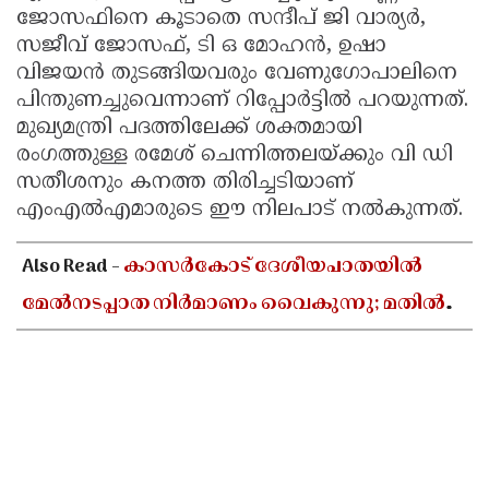
ജോസഫിനെ കൂടാതെ സന്ദീപ് ജി വാര്യർ,
സജീവ് ജോസഫ്, ടി ഒ മോഹൻ, ഉഷാ
വിജയൻ തുടങ്ങിയവരും വേണുഗോപാലിനെ
പിന്തുണച്ചുവെന്നാണ് റിപ്പോർട്ടിൽ പറയുന്നത്.
മുഖ്യമന്ത്രി പദത്തിലേക്ക് ശക്തമായി
രംഗത്തുള്ള രമേശ് ചെന്നിത്തലയ്ക്കും വി ഡി
സതീശനും കനത്ത തിരിച്ചടിയാണ്
എംഎൽഎമാരുടെ ഈ നിലപാട് നൽകുന്നത്.
Also Read -
കാസർകോട് ദേശീയപാതയിൽ
മേൽനടപ്പാത നിർമാണം വൈകുന്നു; മതിൽ
ചാടിക്കടന്ന് വിദ്യാർഥികൾ, ദുരിതത്തിൽ
നാട്ടുകാർ