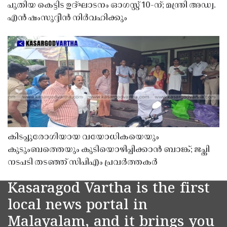
പുതിയ കെട്ടിട ഉദ്ഘാടനം ഓഗസ്റ്റ് 10-ന്; മന്ത്രി അഡ്വ.
എൻ ഷംസുദ്ദീൻ നിർവഹിക്കും
കിടപ്പുരോഗിയായ വയോധികയെയും
കുടുംബത്തെയും കുടിയൊഴിപ്പിക്കാൻ ബാങ്ക്; ജപ്തി
നടപടി തടഞ്ഞ് സിപിഎം പ്രവർത്തകർ
Kasaragod Vartha is the first
local news portal in
Malayalam, and it brings you