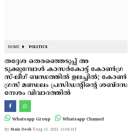
Fitr
May
Day
Eid
Al
Independence
Ad'ha
Day
Onam
HOME
POLITICS
J&K
State
തദ്ദേശ തെരഞ്ഞെടുപ്പ് അ
Haryana
ടുക്കുമ്പോൾ കാസർകോട്ട് കോൺഗ്ര
Assembly
State
Diwali
സ്-ലീഗ് ബന്ധത്തിൽ ഉലച്ചിൽ; കോൺ
Elections
Assembly
Christmas
ഗ്രസ് മണ്ഡലം പ്രസിഡന്റിന്റെ ശബ്ദസ
Elections
ന്ദേശം വിവാദത്തിൽ
New-
Year
Republic
Day
Budget
Whatsapp Group
Whatsapp Channel
Delhi
By
Main Desk
Aug 11, 2025, 15:04 IST