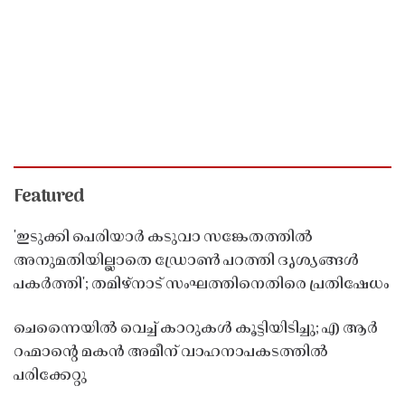
Featured
'ഇടുക്കി പെരിയാർ കടുവാ സങ്കേതത്തിൽ
അനുമതിയില്ലാതെ ഡ്രോൺ പറത്തി ദൃശ്യങ്ങൾ
പകർത്തി'; തമിഴ്നാട് സംഘത്തിനെതിരെ പ്രതിഷേധം
ചെന്നൈയിൽ വെച്ച് കാറുകൾ കൂട്ടിയിടിച്ചു; എ ആർ
റഹ്മാൻ്റെ മകൻ അമീന് വാഹനാപകടത്തിൽ
പരിക്കേറ്റു