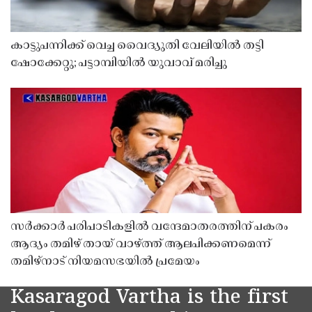
കാട്ടുപന്നിക്ക് വെച്ച വൈദ്യുതി വേലിയിൽ തട്ടി
ഷോക്കേറ്റു; പട്ടാമ്പിയിൽ യുവാവ് മരിച്ചു
സർക്കാർ പരിപാടികളിൽ വന്ദേമാതരത്തിന് പകരം
ആദ്യം തമിഴ് തായ് വാഴ്ത്ത് ആലപിക്കണമെന്ന്
തമിഴ്നാട് നിയമസഭയിൽ പ്രമേയം
Kasaragod Vartha is the first