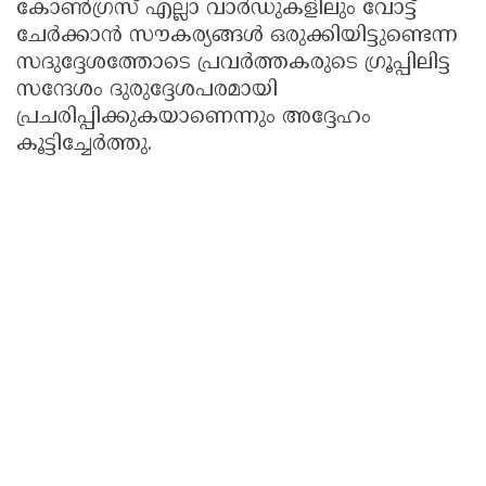
കോൺഗ്രസ് എല്ലാ വാർഡുകളിലും വോട്ട്
ചേർക്കാൻ സൗകര്യങ്ങൾ ഒരുക്കിയിട്ടുണ്ടെന്ന
സദുദ്ദേശത്തോടെ പ്രവർത്തകരുടെ ഗ്രൂപ്പിലിട്ട
സന്ദേശം ദുരുദ്ദേശപരമായി
പ്രചരിപ്പിക്കുകയാണെന്നും അദ്ദേഹം
കൂട്ടിച്ചേർത്തു.