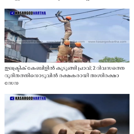
ഇലക്ട്രിക് കേബിളിൽ കുടുങ്ങി പ്രാവ്; 2 ദിവസത്തെ
ദുരിതത്തിനൊടുവിൽ രക്ഷകരായി അഗ്നിരക്ഷാ
സേന