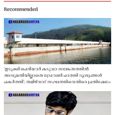
Recommended
'ഇടുക്കി പെരിയാർ കടുവാ സങ്കേതത്തിൽ
അനുമതിയില്ലാതെ ഡ്രോൺ പറത്തി ദൃശ്യങ്ങൾ
പകർത്തി'; തമിഴ്നാട് സംഘത്തിനെതിരെ പ്രതിഷേധം