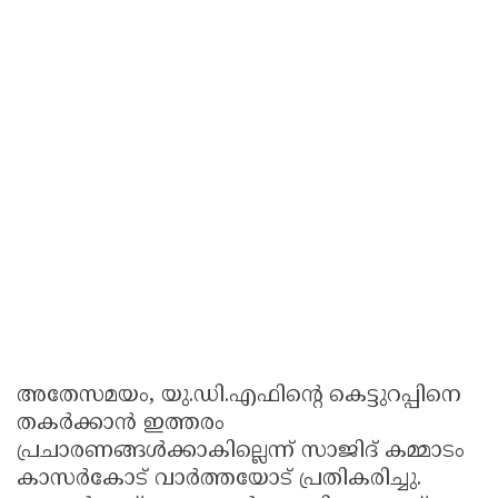
അതേസമയം, യു.ഡി.എഫിന്റെ കെട്ടുറപ്പിനെ
തകർക്കാൻ ഇത്തരം
പ്രചാരണങ്ങൾക്കാകില്ലെന്ന് സാജിദ് കമ്മാടം
കാസർകോട് വാർത്തയോട് പ്രതികരിച്ചു.