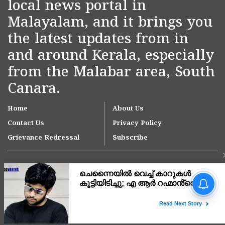
local news portal in
Malayalam, and it brings you
the latest updates from in
and around Kerala, especially
from the Malabar area, South
Canara.
Home
About Us
Contact Us
Privacy Policy
Grievance Redressal
Subscribe
നീറ്റ് പരീക്ഷാ
പരിശീലനത്തിനിടെ മരിച്ച
സഹോദരിക്ക് പിന്നാലെ
ഗൾഫിൽ നിന്നെത്തിയ
Copyright © 2007-
2026
Kasargodvartha
സഹോദരനും മംഗളൂരിലെ
ലോഡ്ജ് മുറിയിൽ മരിച്ച