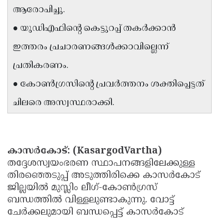
ആരോപിച്ചു.
Updates
Assembly
Kerala
● യുഡിഎഫിൻ്റെ കെട്ടുറപ്പ് തകർക്കാൻ
Polls
Local
Look
ഇത്തരം പ്രചാരണങ്ങൾക്കാവില്ലെന്ന്
Body
Back
പ്രതികരണം.
Election
2025
● കോൺഗ്രസിൻ്റെ പ്രവർത്തനം ശക്തിപ്പെട്ടത്
ചിലരെ അസ്വസ്ഥരാക്കി.
കാസർകോട്: (KasargodVartha)
തദ്ദേശസ്വയംഭരണ സ്ഥാപനങ്ങളിലേക്കുള്ള
തിരഞ്ഞെടുപ്പ് അടുത്തിരിക്കെ കാസർകോട്
ജില്ലയിൽ മുസ്ലിം ലീഗ്-കോൺഗ്രസ്
ബന്ധത്തിൽ വിള്ളലുണ്ടാകുന്നു. വോട്ട്
ചേർക്കലുമായി ബന്ധപ്പെട്ട് കാസർകോട്