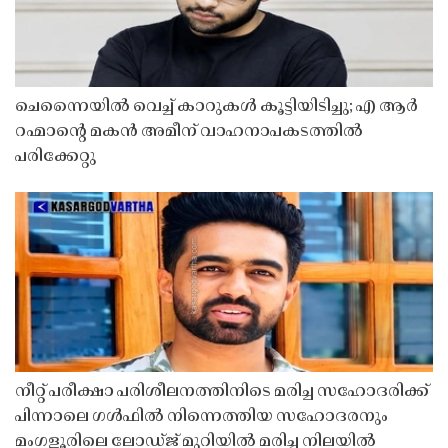
ചെന്നൈയിൽ വെച്ച് കാറുകൾ കൂട്ടിയിടിച്ചു; എ ആർ
റഹ്മാൻ്റെ മകൻ അമീന് വാഹനാപകടത്തിൽ
പരിക്കേറ്റു
നീറ്റ് പരീക്ഷാ പരിശീലനത്തിനിടെ മരിച്ച സഹോദരിക്ക്
പിന്നാലെ ഗൾഫിൽ നിന്നെത്തിയ സഹോദരനും
മംഗളൂരിലെ ലോഡ്ജ് മുറിയിൽ മരിച്ച നിലയിൽ