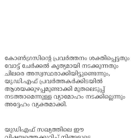
കോൺഗ്രസിന്റെ പ്രവർത്തനം ശക്തിപ്പെട്ടതും
വോട്ട് ചേർക്കൽ കൃത്യമായി നടക്കുന്നതും
ചിലരെ അസ്വസ്ഥരാക്കിയിട്ടുണ്ടെന്നും,
യു.ഡി.എഫ് പ്രവർത്തകർക്കിടയിൽ
ആശയക്കുഴപ്പമുണ്ടാക്കി മുതലെടുപ്പ്
നടത്താമെന്നുള്ള വ്യാമോഹം നടക്കില്ലെന്നും
അദ്ദേഹം വ്യക്തമാക്കി.
യുഡിഎഫ് സഖ്യത്തിലെ ഈ
വിഷയത്തെക്കുറിച്ച് നിങ്ങളുടെ