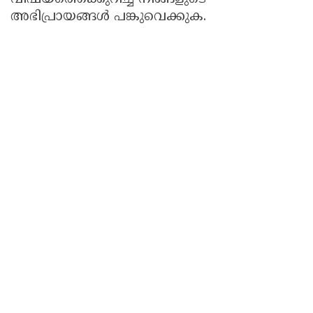
അഭിപ്രായങ്ങൾ പങ്കുവെക്കുക.