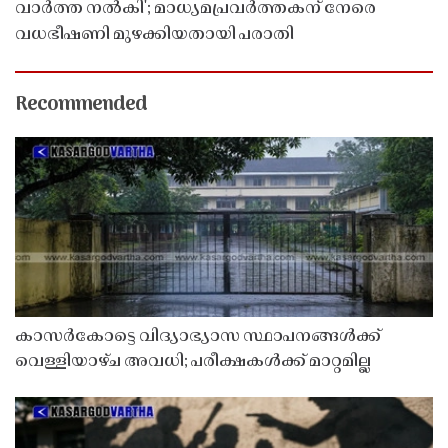
വാർത്ത നൽകി'; മാധ്യമപ്രവർത്തകന് നേരെ
വധഭീഷണി മുഴക്കിയതായി പരാതി
Recommended
കാസർകോട്ടെ വിദ്യാഭ്യാസ സ്ഥാപനങ്ങൾക്ക്
വെള്ളിയാഴ്ച അവധി; പരീക്ഷകൾക്ക് മാറ്റമില്ല