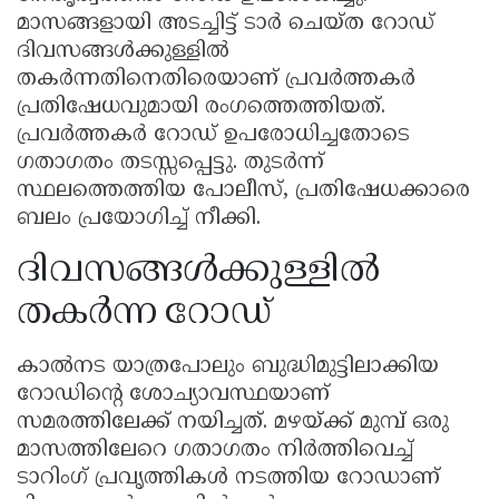
മാസങ്ങളായി അടച്ചിട്ട് ടാർ ചെയ്ത റോഡ്
ദിവസങ്ങൾക്കുള്ളിൽ
തകർന്നതിനെതിരെയാണ് പ്രവർത്തകർ
പ്രതിഷേധവുമായി രംഗത്തെത്തിയത്.
പ്രവർത്തകർ റോഡ് ഉപരോധിച്ചതോടെ
ഗതാഗതം തടസ്സപ്പെട്ടു. തുടർന്ന്
സ്ഥലത്തെത്തിയ പോലീസ്, പ്രതിഷേധക്കാരെ
ബലം പ്രയോഗിച്ച് നീക്കി.
ദിവസങ്ങൾക്കുള്ളിൽ
തകർന്ന റോഡ്
കാൽനട യാത്രപോലും ബുദ്ധിമുട്ടിലാക്കിയ
റോഡിൻ്റെ ശോച്യാവസ്ഥയാണ്
സമരത്തിലേക്ക് നയിച്ചത്. മഴയ്ക്ക് മുമ്പ് ഒരു
മാസത്തിലേറെ ഗതാഗതം നിർത്തിവെച്ച്
ടാറിംഗ് പ്രവൃത്തികൾ നടത്തിയ റോഡാണ്