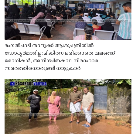
മംഗൽപാടി താലൂക്ക് ആശുപത്രിയിൽ
ഡോക്ടർമാരില്ല; ചികിത്സ ലഭിക്കാതെ വലഞ്ഞ്
രോഗികൾ, അനിശ്ചിതകാല നിരാഹാര
സമരത്തിനൊരുങ്ങി നാട്ടുകാർ