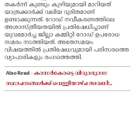
തകർന്ന് കുണ്ടും കുഴിയുമായി മാറിയത്
യാത്രക്കാർക്ക് വലിയ ദുരിതമാണ്
ഉണ്ടാക്കുന്നത്. റോഡ് നവീകരണത്തിലെ
അശാസ്ത്രീയതയിൽ പ്രതിഷേധിച്ചാണ്
യുവമോർച്ച ജില്ലാ കമ്മിറ്റി റോഡ് ഉപരോധ
സമരം നടത്തിയത്. അതേസമയം
വിഷയത്തിൽ പ്രതിഷേധവുമായി പരിസരത്തെ
വ്യാപാരികളും രംഗത്തെത്തി.
Also Read -
കാസർകോട്ടെ വിദ്യാഭ്യാസ
സ്ഥാപനങ്ങൾക്ക് വെള്ളിയാഴ്ച അവധി;
പരീക്ഷകൾക്ക് മാറ്റമില്ല