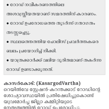
● റോഡ് നവീകരണത്തിലെ
Updates
Assembly
Kerala
അശാസ്ത്രീയതയാണ് സമരത്തിന് കാരണം.
Polls
Local
Look
● റോഡ് ഉപരോധത്തെ തുടർന്ന് ഗതാഗതം
Body
Back
തടസ്സപ്പെട്ടു.
Election
2025
● സ്ഥലത്തെത്തിയ പോലീസ് പ്രവർത്തകരെ
ബലം പ്രയോഗിച്ച് നീക്കി.
● യാത്രക്കാർക്ക് വലിയ ദുരിതമാണ് തകർന്ന
റോഡ് ഉണ്ടാക്കുന്നത്.
കാസർകോട്: (KasargodVartha)
റെയിൽവേ സ്റ്റേഷൻ-കറന്തക്കാട് റോഡിൻ്റെ
ശോച്യാവസ്ഥയിൽ പ്രതിഷേധിച്ചുകൊണ്ട്
യുവമോർച്ച ജില്ലാ കമ്മിറ്റിയുടെ
നേതൃത്വത്തിൽ റോഡ് ഉപരോധിച്ചു.