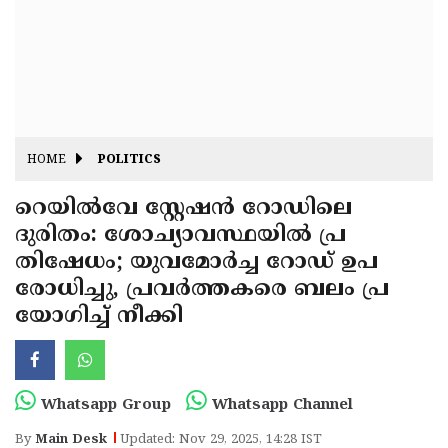
Fitr
May
Day
Eid
Al
Independence
Ad'ha
Day
Onam
HOME
POLITICS
J&K
State
റെയിൽവേ സ്റ്റേഷൻ റോഡിലെ
Haryana
ദുരിതം: ശോച്യാവസ്ഥയിൽ പ്ര
Assembly
State
Diwali
തിഷേധം; യുവമോർച്ച റോഡ് ഉപ
Elections
Assembly
Christmas
രോധിച്ചു, പ്രവർത്തകരെ ബലം പ്ര
Elections
യോഗിച്ച് നീക്കി
New-
Year
Republic
Day
Budget
Whatsapp Group
Whatsapp Channel
Delhi
By
Main Desk
Updated: Nov 29, 2025, 14:28 IST