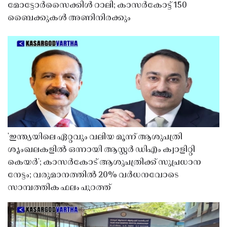
മോട്ടോർസൈക്കിൾ റാലി; കാസർകോട്ട് 150
ബൈക്കുകൾ അണിനിരക്കും
'ഇന്ത്യയിലെ ഏറ്റവും വലിയ മൂന്ന് ആശുപത്രി
ശൃംഖലകളിൽ ഒന്നായി ആസ്റ്റർ ഡിഎം ക്വാളിറ്റി
കെയർ'; കാസർകോട് ആശുപത്രിക്ക് സുപ്രധാന
നേട്ടം; വരുമാനത്തിൽ 20% വർധനവോടെ
സാമ്പത്തിക ഫലം പുറത്ത്