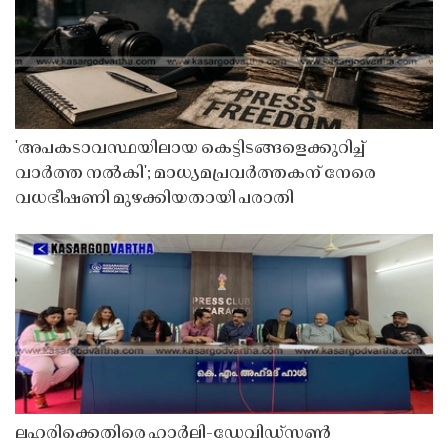
'അപകടാവസ്ഥയിലായ കെട്ടിടങ്ങളെക്കുറിച്ച്
വാർത്ത നൽകി'; മാധ്യമപ്രവർത്തകന് നേരെ
വധഭീഷണി മുഴക്കിയതായി പരാതി
ലഹരിക്കെതിരെ ഹാർലി-ഡേവിഡ്‌സൺ