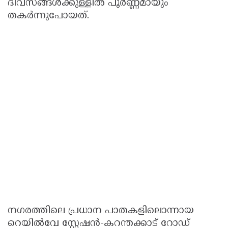
ദിവസങ്ങൾക്കുള്ളിൽ പൂർണ്ണമായും
തകർന്നുപോയത്.
നഗരത്തിലെ പ്രധാന പാതകളിലൊന്നായ
റെയിൽവേ സ്റ്റേഷൻ-കറന്തക്കാട് റോഡ്