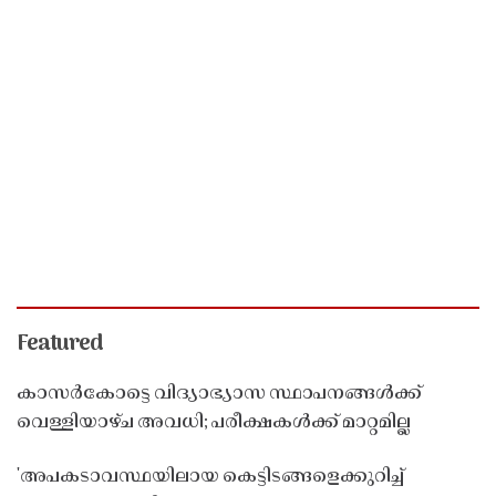
Featured
കാസർകോട്ടെ വിദ്യാഭ്യാസ സ്ഥാപനങ്ങൾക്ക്
വെള്ളിയാഴ്ച അവധി; പരീക്ഷകൾക്ക് മാറ്റമില്ല
'അപകടാവസ്ഥയിലായ കെട്ടിടങ്ങളെക്കുറിച്ച്