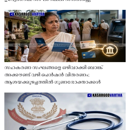
സഹകരണ സംഘങ്ങളെ ഒഴിവാക്കി ബാങ്ക്
അക്കൗണ്ട് വഴി പെൻഷൻ വിതരണം;
ആശയക്കുഴപ്പത്തിൽ ഗുണഭോക്താക്കൾ