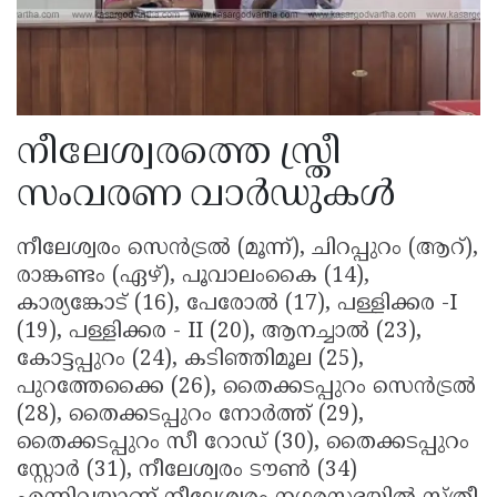
നീലേശ്വരത്തെ സ്ത്രീ
സംവരണ വാർഡുകൾ
നീലേശ്വരം സെൻട്രൽ (മൂന്ന്), ചിറപ്പുറം (ആറ്),
രാങ്കണ്ടം (ഏഴ്), പൂവാലംകൈ (14),
കാര്യങ്കോട് (16), പേരോൽ (17), പള്ളിക്കര -I
(19), പള്ളിക്കര - II (20), ആനച്ചാൽ (23),
കോട്ടപ്പുറം (24), കടിഞ്ഞിമൂല (25),
പുറത്തേക്കൈ (26), തൈക്കടപ്പുറം സെൻട്രൽ
(28), തൈക്കടപ്പുറം നോർത്ത് (29),
തൈക്കടപ്പുറം സീ റോഡ് (30), തൈക്കടപ്പുറം
സ്റ്റോർ (31), നീലേശ്വരം ടൗൺ (34)