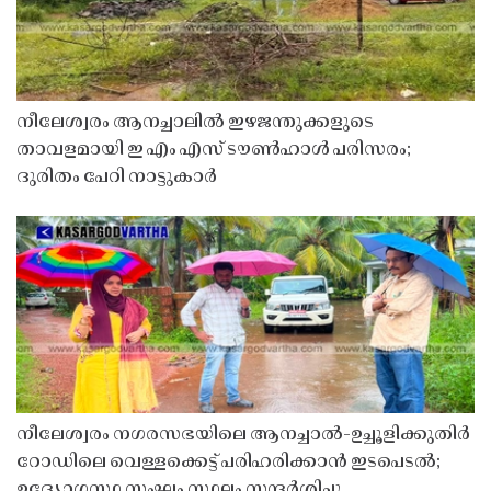
നീലേശ്വരം ആനച്ചാലിൽ ഇഴജന്തുക്കളുടെ
താവളമായി ഇ എം എസ് ടൗൺഹാൾ പരിസരം;
ദുരിതം പേറി നാട്ടുകാർ
നീലേശ്വരം നഗരസഭയിലെ ആനച്ചാൽ-ഉച്ചൂളിക്കുതിർ
റോഡിലെ വെള്ളക്കെട്ട് പരിഹരിക്കാൻ ഇടപെടൽ;
ഉദ്യോഗസ്ഥ സംഘം സ്ഥലം സന്ദർശിച്ചു