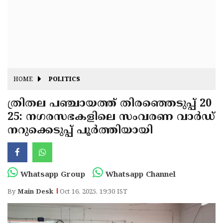
Fitr
May
Day
Eid
Al
Independence
Ad'ha
Day
Onam
HOME
POLITICS
J&K
State
ത്രിതല പഞ്ചായത്ത് തിരഞ്ഞെടുപ്പ് 20
Haryana
25: നഗരസഭകളിലെ സംവരണ വാർഡ്
Assembly
State
Diwali
നറുക്കെടുപ്പ് പൂർത്തിയായി
Elections
Assembly
Christmas
Elections
New-
Year
Republic
Whatsapp Group
Whatsapp Channel
Day
Budget
By
Main Desk
Oct 16, 2025, 19:30 IST
Delhi