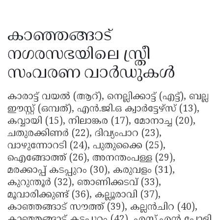
കാഞ്ഞങ്ങാട്
നഗരസഭയിലെ സ്ത്രീ
സംവരണ വാർഡുകൾ
കാരാട്ട് വയൽ (ആറ്), നെല്ലിക്കാട്ട് (എട്ട്), ബല്ല
ഈസ്റ്റ് (ഒമ്പത്), എൻ.ജി.ഒ ക്വാർട്ടേഴ്‌സ് (13),
കവ്വായി (15), നിലാങ്കര (17), മോനാച്ച (20),
ചതുരക്കിണർ (22), ദിവ്യംപാറ (23),
വാഴുന്നോറടി (24), പുതുക്കൈ (25),
ഐങ്ങോത്ത് (26), അനന്തംപള്ള (29),
മരക്കാപ്പ് കടപ്പുറം (30), കരുവളം (31),
കുറുന്തൂർ (32), ഞാണിക്കടവ് (33),
മൂവാരിക്കുണ്ട് (36), കല്ലൂരാവി (37),
കാഞ്ഞങ്ങാട് സൗത്ത് (39), കല്ലൻചിറ (40),
കാഞ്ഞങ്ങാട് കടപ്പുറം (42), എസ്.എൻ പോളി