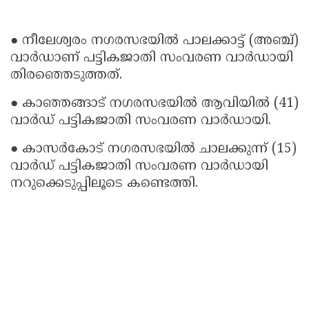
● നീലേശ്വരം നഗരസഭയിൽ പാലക്കാട്ട് (അഞ്ച്)
വാർഡാണ് പട്ടികജാതി സംവരണ വാർഡായി
തിരഞ്ഞെടുത്തത്.
● കാഞ്ഞങ്ങാട് നഗരസഭയിൽ ആവിയിൽ (41)
വാർഡ് പട്ടികജാതി സംവരണ വാർഡായി.
● കാസർകോട് നഗരസഭയിൽ ചാലക്കുന്ന് (15)
വാർഡ് പട്ടികജാതി സംവരണ വാർഡായി
നറുക്കെടുപ്പിലൂടെ കണ്ടെത്തി.