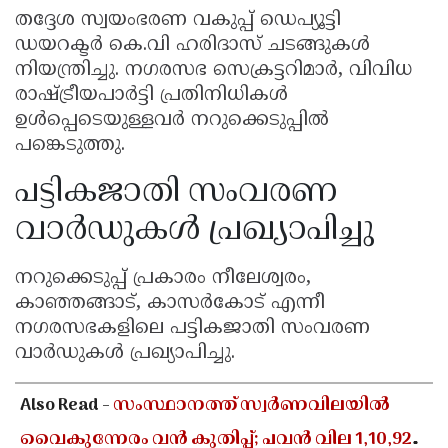
തദ്ദേശ സ്വയംഭരണ വകുപ്പ് ഡെപ്യൂട്ടി
ഡയറക്ടർ കെ.വി ഹരിദാസ് ചടങ്ങുകൾ
നിയന്ത്രിച്ചു. നഗരസഭ സെക്രട്ടറിമാർ, വിവിധ
രാഷ്ട്രീയപാർട്ടി പ്രതിനിധികൾ
ഉൾപ്പെടെയുള്ളവർ നറുക്കെടുപ്പിൽ
പങ്കെടുത്തു.
പട്ടികജാതി സംവരണ
വാർഡുകൾ പ്രഖ്യാപിച്ചു
നറുക്കെടുപ്പ് പ്രകാരം നീലേശ്വരം,
കാഞ്ഞങ്ങാട്, കാസർകോട് എന്നീ
നഗരസഭകളിലെ പട്ടികജാതി സംവരണ
വാർഡുകൾ പ്രഖ്യാപിച്ചു.
Also Read -
സംസ്ഥാനത്ത് സ്വർണവിലയിൽ
വൈകുന്നേരം വൻ കുതിപ്പ്; പവൻ വില 1,10,920