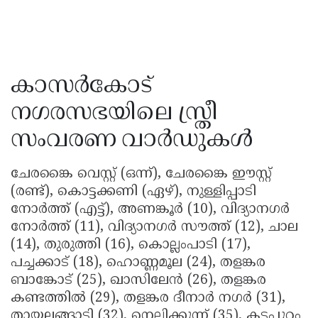
കാസർകോട്
നഗരസഭയിലെ സ്ത്രീ
സംവരണ വാർഡുകൾ
ചേരങ്കൈ വെസ്റ്റ് (ഒന്ന്), ചേരങ്കൈ ഈസ്റ്റ്
(രണ്ട്), കൊട്ടക്കണി (ഏഴ്), നുള്ളിപ്പാടി
നോർത്ത് (എട്ട്), അണങ്കൂർ (10), വിദ്യാനഗർ
നോർത്ത് (11), വിദ്യാനഗർ സൗത്ത് (12), ചാല
(14), തുരുത്തി (16), കൊല്ലംപാടി (17),
പച്ചക്കാട് (18), ഹൊണ്ണമൂല (24), തളങ്കര
ബാങ്കോട് (25), ഖാസിലേൻ (26), തളങ്കര
കണ്ടത്തിൽ (29), തളങ്കര ദീനാർ നഗർ (31),
തായലങ്ങാടി (32), നെല്ലിക്കുന്ന് (35), കടപ്പുറം