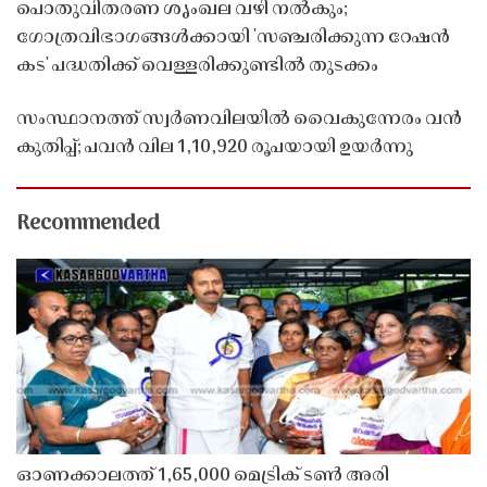
പൊതുവിതരണ ശൃംഖല വഴി നൽകും;
ഗോത്രവിഭാഗങ്ങൾക്കായി 'സഞ്ചരിക്കുന്ന റേഷൻ
കട' പദ്ധതിക്ക് വെള്ളരിക്കുണ്ടിൽ തുടക്കം
സംസ്ഥാനത്ത് സ്വർണവിലയിൽ വൈകുന്നേരം വൻ
കുതിപ്പ്; പവൻ വില 1,10,920 രൂപയായി ഉയർന്നു
Recommended
ഓണക്കാലത്ത് 1,65,000 മെട്രിക് ടൺ അരി