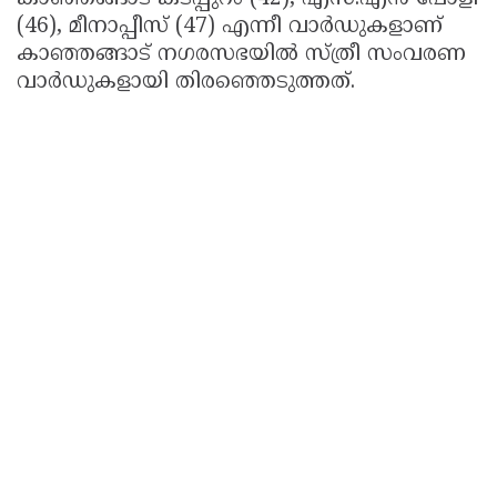
(46), മീനാപ്പീസ് (47) എന്നീ വാർഡുകളാണ്
കാഞ്ഞങ്ങാട് നഗരസഭയിൽ സ്ത്രീ സംവരണ
വാർഡുകളായി തിരഞ്ഞെടുത്തത്.