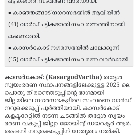
പട്ടികജാതി സംവരണ വാർഡായി.
Updates
Assembly
Kerala
● കാഞ്ഞങ്ങാട് നഗരസഭയിൽ ആവിയിൽ
Polls
Local
Look
(41) വാർഡ് പട്ടികജാതി സംവരണത്തിനായി
Body
Back
കണ്ടെത്തി.
Election
2025
● കാസർകോട് നഗരസഭയിൽ ചാലക്കുന്ന്
(15) വാർഡ് പട്ടികജാതി സംവരണ വാർഡായി.
കാസർകോട്: (KasargodVartha)
തദ്ദേശ
സ്വയംഭരണ സ്ഥാപനങ്ങളിലേക്കുള്ള 2025 ലെ
പൊതു തിരഞ്ഞെടുപ്പിന്റെ ഭാഗമായി
ജില്ലയിലെ നഗരസഭകളിലെ സംവരണ വാർഡ്
നറുക്കെടുപ്പ് പൂർത്തിയായി. കാസർകോട്
കളക്ടറേറ്റിൽ നടന്ന ചടങ്ങിൽ തദ്ദേശ സ്വയം
ഭരണ വകുപ്പ് ജില്ലാ ജോയിന്റ് ഡയറക്ടർ ആർ.
ഷൈനി നറുക്കെടുപ്പിന് നേതൃത്വം നൽകി.