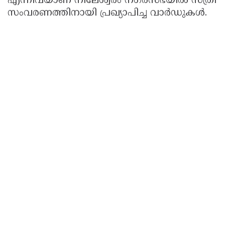
എന്നിവയാണ് നീലേശ്വരം നഗരസഭയിൽ സ്ത്രീ
സംവരണത്തിനായി പ്രഖ്യാപിച്ച വാർഡുകൾ.