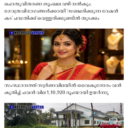
പൊതുവിതരണ ശൃംഖല വഴി നൽകും;
ഗോത്രവിഭാഗങ്ങൾക്കായി 'സഞ്ചരിക്കുന്ന റേഷൻ
കട' പദ്ധതിക്ക് വെള്ളരിക്കുണ്ടിൽ തുടക്കം
സംസ്ഥാനത്ത് സ്വർണവിലയിൽ വൈകുന്നേരം വൻ
കുതിപ്പ്; പവൻ വില 1,10,920 രൂപയായി ഉയർന്നു