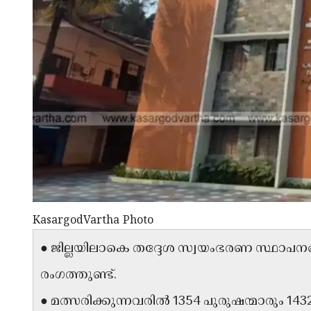
KasargodVartha Photo
● ജില്ലയിലാകെ തദ്ദേശ സ്വയംഭരണ സ്ഥാപനങ
രംഗത്തുണ്ട്.
● മത്സരിക്കുന്നവരിൽ 1354 പുരുഷന്മാരും 1432 സ