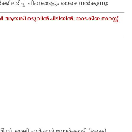
് ലഭിച്ച ചിഹ്നങ്ങളും താഴെ നൽകുന്നു:
 ആയങ്കി ഒടുവിൽ പിടിയിൽ; നാടകീയ അറസ്റ്റ്
റിന), അലി ഹർഷാദ് വോർക്കാടി (കൈ),