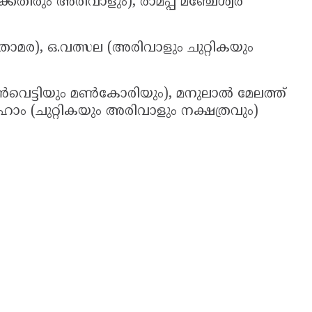
കതിരും അരിവാളും), രാമപ്പ മഞ്ചേശ്വര
 (താമര), ഒ.വത്സല (അരിവാളും ചുറ്റികയും
വെട്ടിയും മൺകോരിയും), മനുലാൽ മേലത്ത്
ാം (ചുറ്റികയും അരിവാളും നക്ഷത്രവും)