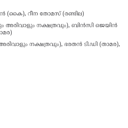
റ്റീഫൻ (കൈ), റീന തോമസ് (രണ്ടില)
കയും അരിവാളും നക്ഷത്രവും), ബിൻസി ജെയിൻ
ാമര)
 അരിവാളും നക്ഷത്രവും), ഭരതൻ ടി.ഡി (താമര),