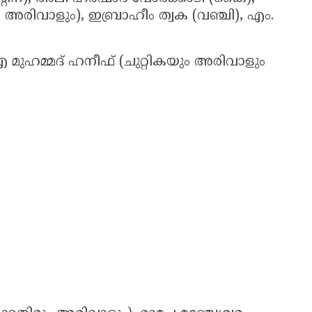
 അരിവാളും), ഇബ്രാഹീം ത്വക (വഞ്ചി), എം.
മുഹമ്മദ് ഹനീഫ് (ചുറ്റികയും അരിവാളും