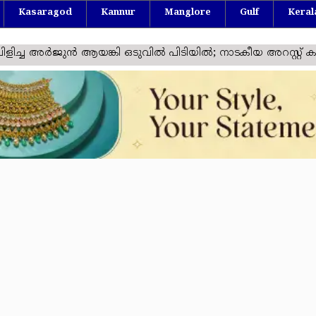
Kasaragod
Kannur
Manglore
Gulf
Keral