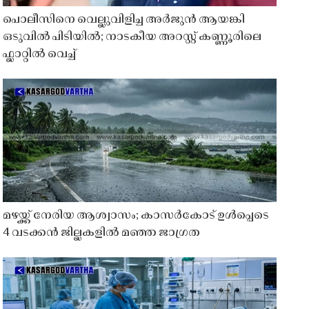
പൊലീസിനെ വെല്ലുവിളിച്ച അർജുൻ ആയങ്കി
ഒടുവിൽ പിടിയിൽ; നാടകീയ അറസ്റ്റ് കണ്ണൂരിലെ
ഫ്ലാറ്റിൽ വെച്ച്
മഴയ്ക്ക് നേരിയ ആശ്വാസം; കാസർകോട് ഉൾപ്പെടെ
4 വടക്കൻ ജില്ലകളിൽ മഞ്ഞ ജാഗ്രത