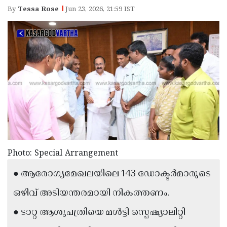
Election
Maha
By
Tessa Rose
Jun 23, 2026, 21:59 IST
Shivarathri
International
Women's
Anti-
Day
Drug
Attukal
Campaign
Pongala
Holi
2025
2025
IPL
2025
Eid
Al-
Waqf
Fitr
Bill
Vishu
Photo: Special Arrangement
2025
Controversy
Festival
Good
● ആരോഗ്യമേഖലയിലെ 143 ഡോക്ടർമാരുടെ
2025
Friday
Easter
ഒഴിവ് അടിയന്തരമായി നികത്തണം.
Observance
Sunday
By-
● ടാറ്റ ആശുപത്രിയെ മൾട്ടി സ്പെഷ്യാലിറ്റി
2025
2025
Election
Bihar