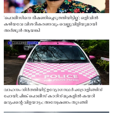
'പൊലീസിനെ ഭീഷണിപ്പെടുത്തിയിട്ടില്ല'; ഒളിവിൽ
കഴിയവേ വിശദീകരണവും വെല്ലുവിളിയുമായി
അർജുൻ ആയങ്കി
വാഹനം നിർത്തിയിട്ട് ഉദ്യോഗസ്ഥർ പട്രോളിങ്ങിന്
പോയി; പിങ്ക് പൊലീസ് കാറിന് മുകളിൽ കയറി
മദ്യപൻ്റെ വിളയാട്ടം; അന്വേഷണം തുടങ്ങി