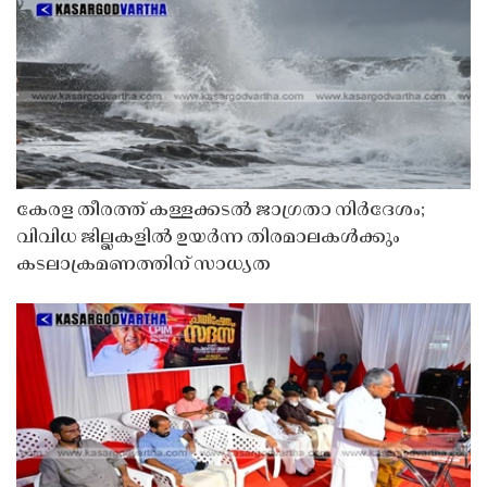
കേരള തീരത്ത് കള്ളക്കടൽ ജാഗ്രതാ നിർദേശം;
വിവിധ ജില്ലകളിൽ ഉയർന്ന തിരമാലകൾക്കും
കടലാക്രമണത്തിന് സാധ്യത