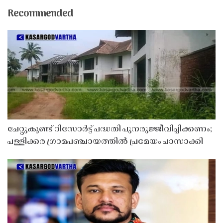
Recommended
ചേറ്റുകുണ്ട് റിസോർട്ട് പദ്ധതി പുനരുജ്ജീവിപ്പിക്കണം;
പള്ളിക്കര ഗ്രാമപഞ്ചായത്തിൽ പ്രമേയം പാസാക്കി