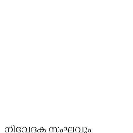
നിവേദക സംഘവും