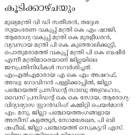
കൂടിക്കാഴ്ചയും
മുഖ്യമന്ത്രി വി ഡി സതീശൻ, തദ്ദേശ
സ്വയംഭരണ വകുപ്പ് മന്ത്രി കെ എം ഷാജി,
ആരോഗ്യ വകുപ്പ് മന്ത്രി കെ മുരളീധരൻ,
വ്യവസായ മന്ത്രി പി കെ കുഞ്ഞാലിക്കുട്ടി,
പൊതുമരാമത്ത് വകുപ്പ് മന്ത്രി പി കെ ബഷീർ
എന്നീ മന്ത്രിമാരെയാണ് ജില്ലയിലെ
ജനപ്രതിനിധികൾ സന്ദർശിച്ചത്.
എംഎൽഎമാരായ എ കെ എം അഷറഫ്,
അഡ്വ. ഗോവിന്ദൻ പള്ളിക്കാപ്പിൽ, ജില്ലാ
പഞ്ചായത്ത് പ്രസിഡൻ്റ് സാബു അബ്രഹാം,
വൈസ് പ്രസിഡൻ്റ് കെ കെ സോയ, ആരോഗ്യ-
വിദ്യാഭ്യാസ സ്റ്റാൻഡിംഗ് കമ്മിറ്റി ചെയർമാൻ
എം. മനു, ജില്ലാ പഞ്ചായത്തംഗങ്ങളായ
അസീസ് കളത്തൂർ, സോമശേഖര, പി ബി
ഷഫീഖ്, ജില്ലാ പഞ്ചായത്ത് സെക്രട്ടറി എസ്.