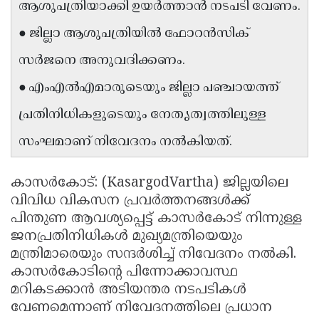
ആശുപത്രിയാക്കി ഉയർത്താൻ നടപടി വേണം.
Updates
Assembly
Kerala
● ജില്ലാ ആശുപത്രിയിൽ ഫോറൻസിക്
Polls
Local
Look
സർജനെ അനുവദിക്കണം.
Body
Back
● എംഎൽഎമാരുടെയും ജില്ലാ പഞ്ചായത്ത്
Election
2025
പ്രതിനിധികളുടെയും നേതൃത്വത്തിലുള്ള
സംഘമാണ് നിവേദനം നൽകിയത്.
കാസർകോട്: (KasargodVartha) ജില്ലയിലെ
വിവിധ വികസന പ്രവർത്തനങ്ങൾക്ക്
പിന്തുണ ആവശ്യപ്പെട്ട് കാസർകോട് നിന്നുള്ള
ജനപ്രതിനിധികൾ മുഖ്യമന്ത്രിയെയും
മന്ത്രിമാരെയും സന്ദർശിച്ച് നിവേദനം നൽകി.
കാസർകോടിൻ്റെ പിന്നോക്കാവസ്ഥ
മറികടക്കാൻ അടിയന്തര നടപടികൾ
വേണമെന്നാണ് നിവേദനത്തിലെ പ്രധാന