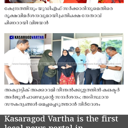
കേന്ദ്രത്തിനും യുഡിഎഫ് സർക്കാരിനുമെതിരെ
രൂക്ഷവിമർശനവുമായി പ്രതിപക്ഷ നേതാവ്
പിണറായി വിജയൻ
അക്വാട്ടിക് അക്കാദമി നീന്തൽക്കുളത്തിൽ കലക്ടർ
അർജുൻ പാണ്ഡ്യൻ്റെ സന്ദർശനം; അടിസ്ഥാന
സൗകര്യങ്ങൾ മെച്ചപ്പെടുത്താൻ നിർദേശം
Kasaragod Vartha is the first