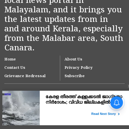
local news portal in
Malayalam, and it brings you
the latest updates from in
and around Kerala, especially
from the Malabar area, South
Canara.
Home
About Us
Contact Us
Privacy Policy
Grievance Redressal
Subscribe
വാഹനം നിർത്തിയിട്ട്
ഉദ്യോഗസ്ഥർ
പട്രോളിങ്ങിന് പോയി; പിങ്ക്
പൊലീസ് കാറിന് മുകളിൽ
Copyright © 2007-
2026
Kasargodvartha
കയറി മദ്യപൻ്റെ വിളയാട്ടം;
അന്വേഷണം തുടങ്ങി