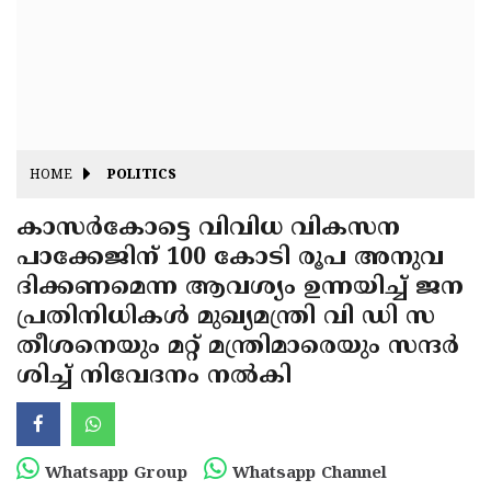
Fitr
May
Day
Eid
Al
Independence
Ad'ha
Day
Onam
HOME
POLITICS
J&K
State
കാസർകോട്ടെ വിവിധ വികസന
Haryana
പാക്കേജിന് 100 കോടി രൂപ അനുവ
Assembly
State
Diwali
ദിക്കണമെന്ന ആവശ്യം ഉന്നയിച്ച് ജന
Elections
Assembly
Christmas
പ്രതിനിധികൾ മുഖ്യമന്ത്രി വി ഡി സ
Elections
തീശനെയും മറ്റ് മന്ത്രിമാരെയും സന്ദർ
New-
ശിച്ച് നിവേദനം നൽകി
Year
Republic
Day
Budget
Delhi
Whatsapp Group
Whatsapp Channel