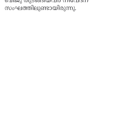
ബിജു തുടങ്ങിയവർ നിവേദന
സംഘത്തിലുണ്ടായിരുന്നു.