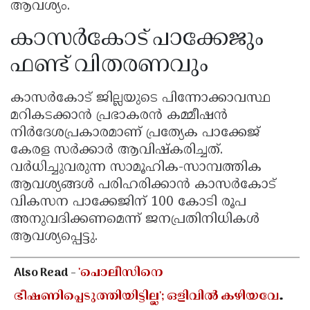
ആവശ്യം.
കാസർകോട് പാക്കേജും
ഫണ്ട് വിതരണവും
കാസർകോട് ജില്ലയുടെ പിന്നോക്കാവസ്ഥ
മറികടക്കാൻ പ്രഭാകരൻ കമ്മീഷൻ
നിർദേശപ്രകാരമാണ് പ്രത്യേക പാക്കേജ്
കേരള സർക്കാർ ആവിഷ്കരിച്ചത്.
വർധിച്ചുവരുന്ന സാമൂഹിക-സാമ്പത്തിക
ആവശ്യങ്ങൾ പരിഹരിക്കാൻ കാസർകോട്
വികസന പാക്കേജിന് 100 കോടി രൂപ
അനുവദിക്കണമെന്ന് ജനപ്രതിനിധികൾ
ആവശ്യപ്പെട്ടു.
Also Read -
'പൊലീസിനെ
ഭീഷണിപ്പെടുത്തിയിട്ടില്ല'; ഒളിവിൽ കഴിയവേ