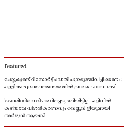
Featured
ചേറ്റുകുണ്ട് റിസോർട്ട് പദ്ധതി പുനരുജ്ജീവിപ്പിക്കണം;
പള്ളിക്കര ഗ്രാമപഞ്ചായത്തിൽ പ്രമേയം പാസാക്കി
'പൊലീസിനെ ഭീഷണിപ്പെടുത്തിയിട്ടില്ല'; ഒളിവിൽ
കഴിയവേ വിശദീകരണവും വെല്ലുവിളിയുമായി
അർജുൻ ആയങ്കി