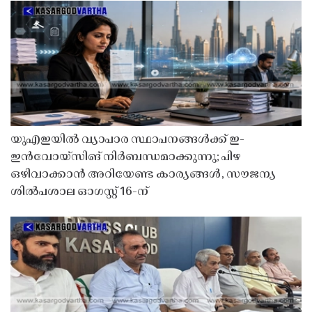
യുഎഇയിൽ വ്യാപാര സ്ഥാപനങ്ങൾക്ക് ഇ-
ഇൻവോയ്സിങ് നിർബന്ധമാക്കുന്നു; പിഴ
ഒഴിവാക്കാൻ അറിയേണ്ട കാര്യങ്ങൾ, സൗജന്യ
ശിൽപശാല ഓഗസ്റ്റ് 16-ന്