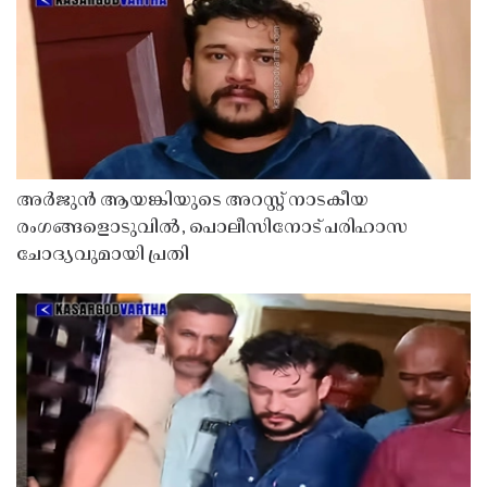
അർജുൻ ആയങ്കിയുടെ അറസ്റ്റ് നാടകീയ
രംഗങ്ങളൊടുവിൽ, പൊലീസിനോട് പരിഹാസ
ചോദ്യവുമായി പ്രതി