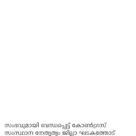
സംഭവുമായി ബന്ധപ്പെട്ട് കോൺഗ്രസ്
സംസ്ഥാന നേതൃത്വം ജില്ലാ ഘടകത്തോട്