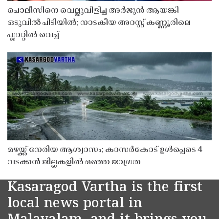
പൊലീസിനെ വെല്ലുവിളിച്ച അർജുൻ ആയങ്കി
ഒടുവിൽ പിടിയിൽ; നാടകീയ അറസ്റ്റ് കണ്ണൂരിലെ
ഫ്ലാറ്റിൽ വെച്ച്
മഴയ്ക്ക് നേരിയ ആശ്വാസം; കാസർകോട് ഉൾപ്പെടെ 4
വടക്കൻ ജില്ലകളിൽ മഞ്ഞ ജാഗ്രത
Kasaragod Vartha is the first
local news portal in