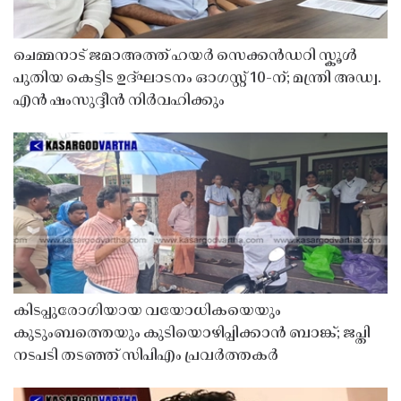
ചെമ്മനാട് ജമാഅത്ത് ഹയർ സെക്കൻഡറി സ്കൂൾ
പുതിയ കെട്ടിട ഉദ്ഘാടനം ഓഗസ്റ്റ് 10-ന്; മന്ത്രി അഡ്വ.
എൻ ഷംസുദ്ദീൻ നിർവഹിക്കും
കിടപ്പുരോഗിയായ വയോധികയെയും
കുടുംബത്തെയും കുടിയൊഴിപ്പിക്കാൻ ബാങ്ക്; ജപ്തി
നടപടി തടഞ്ഞ് സിപിഎം പ്രവർത്തകർ