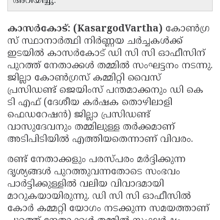
അറിയിച്ചു.
കാസർകോട്: (KasargodVartha)
കോൺഗ്ര
സ് സ്ഥാനാർത്ഥി നിർണ്ണയ ചർച്ചകൾക്ക്
ഇടയിൽ കാസർകോട് ഡി സി സി ഓഫീസിന്
പുറത്ത് നേതാക്കൾ തമ്മിൽ സംഘട്ടനം നടന്നു.
ജില്ലാ കോൺഗ്രസ് കമ്മിറ്റി വൈസ്
പ്രസിഡണ്ട് ജെയിംസ് പന്തമാക്കനും ഡി കെ
ടി എഫ് (ദേശീയ കർഷക തൊഴിലാളി
ഫെഡറേഷൻ) ജില്ലാ പ്രസിഡണ്ട്
വാസുദേവനും തമ്മിലുള്ള തർക്കമാണ്
അടിപിടിയിൽ എത്തിയതെന്നാണ് വിവരം.
രണ്ട് നേതാക്കളും പരസ്പരം മർദ്ദിക്കുന്ന
ദൃശ്യങ്ങൾ പുറത്തുവന്നതോടെ സംഭവം
പാർട്ടിക്കുള്ളിൽ വലിയ വിവാദമായി
മാറുകയായിരുന്നു. ഡി സി സി ഓഫീസിൽ
കോർ കമ്മറ്റി യോഗം നടക്കുന്ന സമയത്താണ്‌