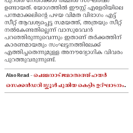
പുറത്ത് നേതാക്കൾ തമ്മിൽ സംഘർഷം
ഉണ്ടായത്. യോഗത്തിൽ ഈസ്റ്റ് എളേരിയിലെ
പന്തമാക്കലിൻ്റെ പഴയ വിമത വിഭാഗം എട്ട്
സീറ്റ് ആവശ്യപ്പെട്ട സമയത്ത്, അത്രയും സീറ്റ്
നൽകേണ്ടതില്ലെന്ന് വാസുദേവൻ
പറഞ്ഞിരുന്നുവെന്നും ഇതാണ് തർക്കത്തിന്
കാരണമായതും സംഘട്ടനത്തിലേക്ക്
എത്തിച്ചതെന്നുമുള്ള അനൗദ്യോഗിക വിവരം
പുറത്തുവരുന്നുണ്ട്.
Also Read -
ചെമ്മനാട് ജമാഅത്ത് ഹയർ
സെക്കൻഡറി സ്കൂൾ പുതിയ കെട്ടിട ഉദ്ഘാടനം
ഓഗസ്റ്റ് 10-ന്; മന്ത്രി അഡ്വ. എൻ ഷംസുദ്ദീൻ
നിർവഹിക്കും