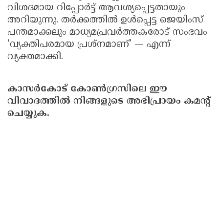
വിശദമായ റിപ്പോർട്ട് ആവശ്യപ്പെട്ടതായും
അറിയുന്നു. തര്‍ക്കത്തില്‍ ഉൾപ്പെട്ട ജെയിംസ്
പന്തമാക്കലും മാധ്യമപ്രവർത്തകരോട് സംഭവം
‘വ്യക്തിപരമായ പ്രശ്നമാണ്’ — എന്ന്
വ്യക്തമാക്കി.
കാസർകോട്
കോൺഗ്രസിലെ
ഈ
വിവാദത്തില്‍
നിങ്ങളുടെ
അഭിപ്രായം
കമൻ്റ്
ചെയ്യുക.