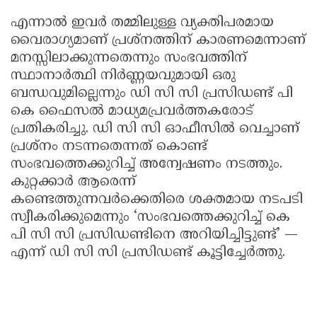
എന്നാൽ ഇവർ തമ്മിലുള്ള വ്യക്തിപരമായ
വൈരാഗ്യമാണ് പ്രശ്നത്തിന് കാരണമെന്നാണ്
മനസ്സിലാക്കുന്നതെന്നും സംഭവത്തിന്
സ്ഥാനാർത്ഥി നിർണ്ണയവുമായി ഒരു
ബന്ധവുമില്ലെന്നും ഡി സി സി പ്രസിഡണ്ട് പി
കെ ഫൈസൽ മാധ്യമപ്രവർത്തകരോട്
പ്രതികരിച്ചു. ഡി സി സി ഓഫീസിൽ വെച്ചാണ്‌
പ്രശ്നം നടന്നതെന്നത് കൊണ്ട്
സംഭവത്തെക്കുറിച്ച് അന്വേഷണം നടത്തും.
കുറ്റക്കാർ ആരെന്ന്
കണ്ടെത്തുന്നവർക്കെതിരെ ശക്തമായ നടപടി
സ്വീകരിക്കുമെന്നും ‘സംഭവത്തെക്കുറിച്ച് കെ
പി സി സി പ്രസിഡണ്ടിനെ അറിയിച്ചിട്ടുണ്ട്’ —
എന്ന് ഡി സി സി പ്രസിഡണ്ട് കൂട്ടിച്ചേർത്തു.