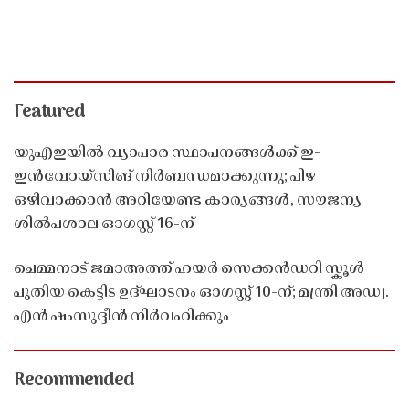
Featured
യുഎഇയിൽ വ്യാപാര സ്ഥാപനങ്ങൾക്ക് ഇ-
ഇൻവോയ്സിങ് നിർബന്ധമാക്കുന്നു; പിഴ
ഒഴിവാക്കാൻ അറിയേണ്ട കാര്യങ്ങൾ, സൗജന്യ
ശിൽപശാല ഓഗസ്റ്റ് 16-ന്
ചെമ്മനാട് ജമാഅത്ത് ഹയർ സെക്കൻഡറി സ്കൂൾ
പുതിയ കെട്ടിട ഉദ്ഘാടനം ഓഗസ്റ്റ് 10-ന്; മന്ത്രി അഡ്വ.
എൻ ഷംസുദ്ദീൻ നിർവഹിക്കും
Recommended