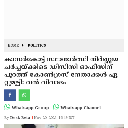
Fitr
May
Day
Eid
Al
Independence
Ad'ha
Day
Onam
HOME
POLITICS
J&K
State
കാസർകോട്ട് സ്ഥാനാർത്ഥി നിർണ്ണയ
Haryana
ചർച്ചയ്ക്കിടെ ഡിസിസി ഓഫീസിന്
Assembly
State
Diwali
പുറത്ത് കോൺഗ്രസ് നേതാക്കൾ ഏ
Elections
Assembly
Christmas
റ്റുമുട്ടി: വൻ വിവാദം
Elections
New-
Year
Republic
Whatsapp Group
Whatsapp Channel
Day
Budget
By
Desk Beta
Nov 20, 2025, 16:49 IST
Delhi