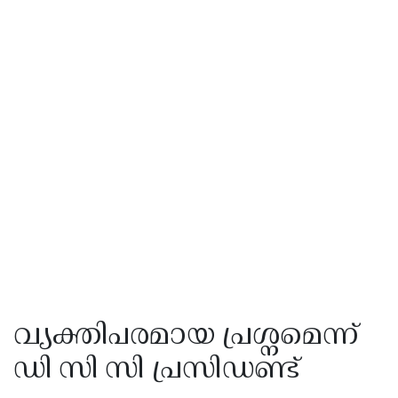
വ്യക്തിപരമായ പ്രശ്നമെന്ന്
ഡി സി സി പ്രസിഡണ്ട്