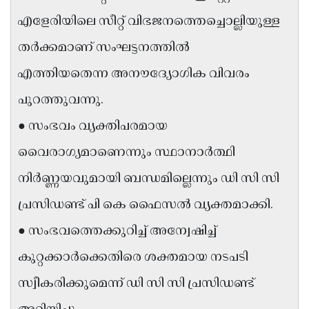
Updates
Assembly
എളേരിയിലെ സീറ്റ് വിഭജനത്തെച്ചൊല്ലിയുള്ള
Kerala
Polls
Local
Look
തർക്കമാണ് സംഘട്ടനത്തിൽ
Body
Back
എത്തിയതെന്ന അനൗദ്യോഗിക വിവരം
Election
2025
പുറത്തുവന്നു.
● സംഭവം വ്യക്തിപരമായ
വൈരാഗ്യമാണെന്നും സ്ഥാനാർത്ഥി
നിർണ്ണയവുമായി ബന്ധമില്ലെന്നും ഡി സി സി
പ്രസിഡണ്ട് പി കെ ഫൈസൽ വ്യക്തമാക്കി.
● സംഭവത്തെക്കുറിച്ച് അന്വേഷിച്ച്
കുറ്റക്കാർക്കെതിരെ ശക്തമായ നടപടി
സ്വീകരിക്കുമെന്ന് ഡി സി സി പ്രസിഡണ്ട്