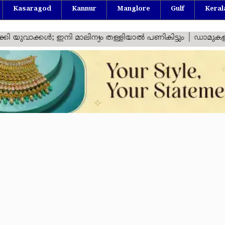
Kasaragod
Kannur
Manglore
Gulf
Keral