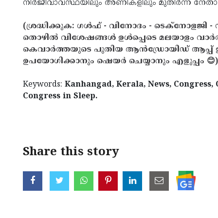
നിര്‍ജീവാവസ്ഥയിലും അണികളിലും മുതിര്‍ന്ന നേത
(ശ്രദ്ധിക്കുക: ഗൾഫ് - വിനോദം - ടെക്നോളജി - 
തൊഴിൽ വിശേഷങ്ങൾ ഉൾപ്പെടെ മലയാളം വാർ
കെവാർത്തയുടെ പുതിയ ആൻഡ്രോയിഡ് ആപ്പ് ഇവ
ഉപയോഗിക്കാനും ഷെയർ ചെയ്യാനും എളുപ്പം 😊)
Keywords:
Kanhangad, Kerala, News, Congress,
Congress in Sleep.
< !- START disable copy paste -->
Share this story