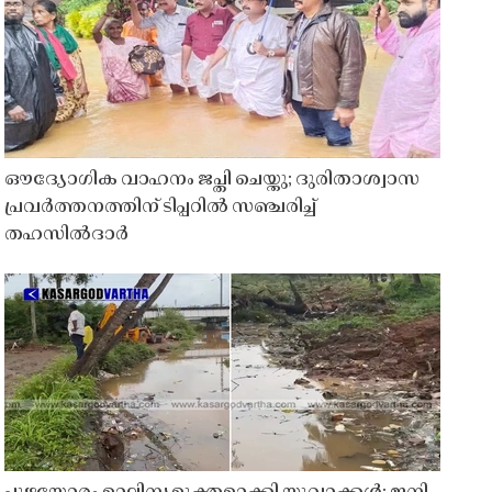
ഔദ്യോഗിക വാഹനം ജപ്തി ചെയ്തു; ദുരിതാശ്വാസ
പ്രവർത്തനത്തിന് ടിപ്പറിൽ സഞ്ചരിച്ച്
തഹസിൽദാർ