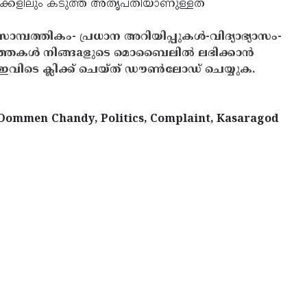
ാക്കളിലും കടുത്ത അതൃപ്തിയാണുള്ളത്
സാമ്പത്തികം- പ്രധാന അറിയിപ്പുകൾ-വിദ്യാഭ്യാസം-
ത്തകൾ നിങ്ങaളുടെ മൊബൈലിൽ ലഭിക്കാൻ
ിടെ ക്ലിക്ക് ചെയ്ത് ഡൗൺലോഡ് ചെയ്യുക.
 Oommen Chandy, Politics, Complaint, Kasaragod