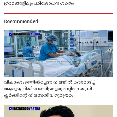
ഗ്രാമങ്ങളിലും പരിശോധന ശക്തം
Recommended
വിഷാംശം ഉള്ളിൽച്ചെന്ന നിലയിൽ കാറോടിച്ച്
ആശുപത്രിയിലെത്തി; കളക്ടറേറ്റിലെ യുഡി
ക്ലർക്കിൻ്റെ നില അതീവ ഗുരുതരം