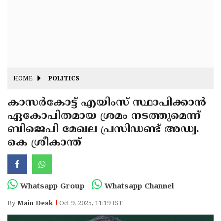
Fitr
May
Day
Eid
Al
Independence
Ad'ha
Day
Onam
HOME
POLITICS
J&K
State
കാസർകോട്ട് എയിംസ് സ്ഥാപിക്കാൻ
Haryana
ഏകോപിതമായ ശ്രമം നടത്തുമെന്ന്
Assembly
State
Diwali
ബിജെപി മേഖല പ്രസിഡണ്ട് അഡ്വ.
Elections
Assembly
Christmas
കെ ശ്രീകാന്ത്
Elections
New-
Year
Republic
Whatsapp Group
Whatsapp Channel
Day
Budget
By
Main Desk
Oct 9, 2025, 11:19 IST
Delhi