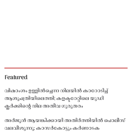
Featured
വിഷാംശം ഉള്ളിൽച്ചെന്ന നിലയിൽ കാറോടിച്ച്
ആശുപത്രിയിലെത്തി; കളക്ടറേറ്റിലെ യുഡി
ക്ലർക്കിൻ്റെ നില അതീവ ഗുരുതരം
അർജുൻ ആയങ്കിക്കായി അതിർത്തിയിൽ പൊലീസ്
വലവീശുന്നു; കാസർകോട്ടും കർണാടക