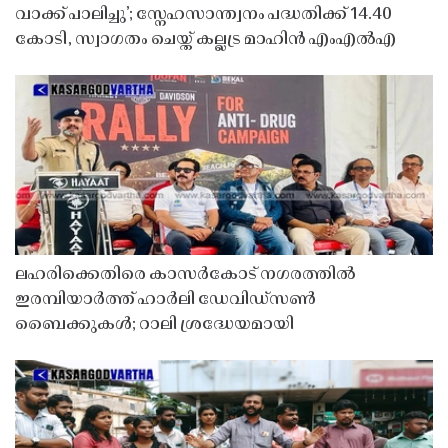
വാക്ക് പാലിച്ചു’; സ്നേഹസാന്ത്വനം പദ്ധതിക്ക് 14.40
കോടി, സ്വാഗതം ചെയ്ത് കല്ലട്ര മാഹിൻ എംഎൽഎ
ലഹരിക്കെതിരെ കാസർകോട് നഗരത്തിൽ
ഇരമ്പിയാർത്ത് ഹാർലി ഡേവിഡ്‌സൺ
ബൈക്കുകൾ; റാലി ശ്രദ്ധേയമായി