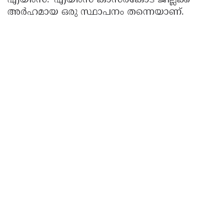
എയിംസ്. 'എയിംസ് കാസർകോട് ജില്ലക്ക്
അർഹമായ ഒരു സ്ഥാപനം തന്നെയാണ്.