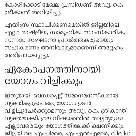
കോഴിക്കോട് മേഖല പ്രസിഡണ്ട് അഡ്വ. കെ.
ശ്രീകാന്ത് അറിയിച്ചു.
എയിംസ് സ്ഥാപിക്കണമെങ്കിൽ ജില്ലയിലെ
എല്ലാ രാഷ്ട്രീയ, സാമൂഹിക, സാംസ്കാരിക,
സന്നദ്ധ സംഘടനാ പ്രവർത്തകരുടെയും
സഹകരണം അനിവാര്യമാണെന്ന് അദ്ദേഹം
അഭിപ്രായപ്പെട്ടു.
ഏകോപനത്തിനായി
യോഗം വിളിക്കും
ഇതുമായി ബന്ധപ്പെട്ട് സമാനമനസ്കരായ
വ്യക്തികളുടെ ഒരു യോഗം ഉടൻ
വിളിച്ചുചേർക്കുമെന്നും അഡ്വ. കെ. ശ്രീകാന്ത്
വ്യക്തമാക്കി. ഈ വിഷയത്തിൽ താല്പര്യമുള്ള
എല്ലാവരെയും യോഗത്തിലേക്ക് ക്ഷണിക്കും.
ജില്ലയിലെ എംപിമാർ, എംഎൽഎമാർ, വിവിധ