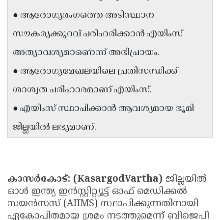
Updates
Assembly
● ആരോഗ്യരംഗത്തെ അടിസ്ഥാന
Kerala
Polls
Local
Look
സൗകര്യക്കുറവ് പരിഹരിക്കാൻ എയിംസ്
Body
Back
അത്യാവശ്യമാണെന്ന് അഭിപ്രായം.
Election
2025
● ആരോഗ്യമേഖലയിലെ പ്രതിസന്ധിക്ക്
ശാശ്വത പരിഹാരമാണ് എയിംസ്.
● എയിംസ് സ്ഥാപിക്കാൻ ആവശ്യമായ ഭൂമി
ജില്ലയിൽ ലഭ്യമാണ്.
കാസർകോട്: (KasargodVartha)
ജില്ലയിൽ
ഓൾ ഇന്ത്യ ഇൻസ്റ്റിറ്റ്യൂട്ട് ഓഫ് മെഡിക്കൽ
സയൻസസ് (AIIMS) സ്ഥാപിക്കുന്നതിനായി
ഏകോപിതമായ ശ്രമം നടത്തുമെന്ന് ബിജെപി