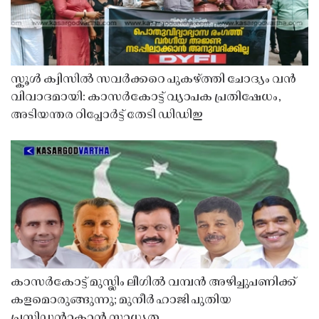
സ്കൂൾ ക്വിസിൽ സവർക്കറെ പുകഴ്ത്തി ചോദ്യം വൻ
വിവാദമായി: കാസർകോട്ട് വ്യാപക പ്രതിഷേധം,
അടിയന്തര റിപ്പോർട്ട് തേടി ഡിഡിഇ
കാസർകോട്ട് മുസ്ലിം ലീഗിൽ വമ്പൻ അഴിച്ചുപണിക്ക്
കളമൊരുങ്ങുന്നു; മുനീർ ഹാജി പുതിയ
പ്രസിഡൻ്റാകാൻ സാധ്യത