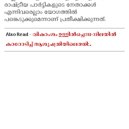
രാഷ്ട്രീയ പാർട്ടികളുടെ നേതാക്കൾ
എന്നിവരെല്ലാം യോഗത്തിൽ
പങ്കെടുക്കുമെന്നാണ് പ്രതീക്ഷിക്കുന്നത്.
Also Read -
വിഷാംശം ഉള്ളിൽച്ചെന്ന നിലയിൽ
കാറോടിച്ച് ആശുപത്രിയിലെത്തി;
കളക്ടറേറ്റിലെ യുഡി ക്ലർക്കിൻ്റെ നില അതീവ
ഗുരുതരം