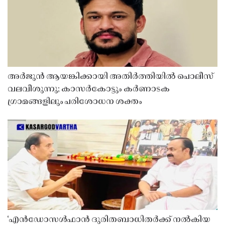
അർജുൻ ആയങ്കിക്കായി അതിർത്തിയിൽ പൊലീസ്
വലവീശുന്നു; കാസർകോട്ടും കർണാടക
ഗ്രാമങ്ങളിലും പരിശോധന ശക്തം
‘എൻഡോസൾഫാൻ ദുരിതബാധിതർക്ക് നൽകിയ