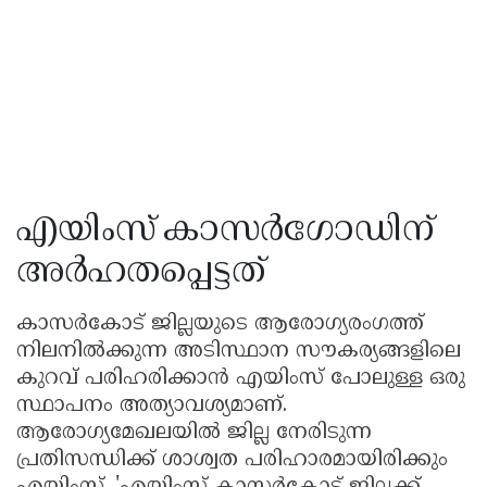
എയിംസ് കാസർഗോഡിന്
അർഹതപ്പെട്ടത്
കാസർകോട് ജില്ലയുടെ ആരോഗ്യരംഗത്ത്
നിലനിൽക്കുന്ന അടിസ്ഥാന സൗകര്യങ്ങളിലെ
കുറവ് പരിഹരിക്കാൻ എയിംസ് പോലുള്ള ഒരു
സ്ഥാപനം അത്യാവശ്യമാണ്.
ആരോഗ്യമേഖലയിൽ ജില്ല നേരിടുന്ന
പ്രതിസന്ധിക്ക് ശാശ്വത പരിഹാരമായിരിക്കും