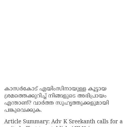
കാസർകോട് എയിംസിനായുള്ള കൂട്ടായ
ശ്രമത്തെക്കുറിച്ച് നിങ്ങളുടെ അഭിപ്രായം
എന്താണ്? വാർത്ത സുഹൃത്തുക്കളുമായി
പങ്കുവെക്കുക.
Article Summary: Adv K Sreekanth calls for a