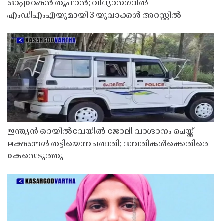
ഓപ്പറേഷൻ തൂഫാൻ; വിദ്യാനഗറിൽ
എംഡിഎംഎയുമായി 3 യുവാക്കൾ അറസ്റ്റിൽ
ഇന്ത്യൻ റെയിൽവേയിൽ ജോലി വാഗ്ദാനം ചെയ്ത്
ലക്ഷങ്ങൾ തട്ടിയെന്ന പരാതി; ദമ്പതികൾക്കെതിരെ
കേസെടുത്തു