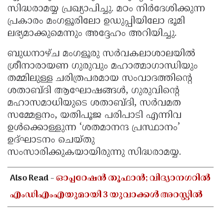
സിദ്ധരാമയ്യ പ്രഖ്യാപിച്ചു. മഠം നിർദേശിക്കുന്ന
പ്രകാരം മംഗളൂരിലോ ഉഡുപ്പിയിലോ ഭൂമി
ലഭ്യമാക്കുമെന്നും അദ്ദേഹം അറിയിച്ചു.
ബുധനാഴ്ച മംഗളൂരു സർവകലാശാലയിൽ
ശ്രീനാരായണ ഗുരുവും മഹാത്മാഗാന്ധിയും
തമ്മിലുള്ള ചരിത്രപരമായ സംവാദത്തിന്റെ
ശതാബ്ദി ആഘോഷങ്ങൾ, ഗുരുവിന്റെ
മഹാസമാധിയുടെ ശതാബ്ദി, സർവമത
സമ്മേളനം, യതിപൂജ പരിപാടി എന്നിവ
ഉൾക്കൊള്ളുന്ന ‘ശതമാനന്ദ പ്രസ്ഥാനം’
ഉദ്ഘാടനം ചെയ്തു
സംസാരിക്കുകയായിരുന്നു സിദ്ധരാമയ്യ.
Also Read -
ഓപ്പറേഷൻ തൂഫാൻ; വിദ്യാനഗറിൽ
എംഡിഎംഎയുമായി 3 യുവാക്കൾ അറസ്റ്റിൽ