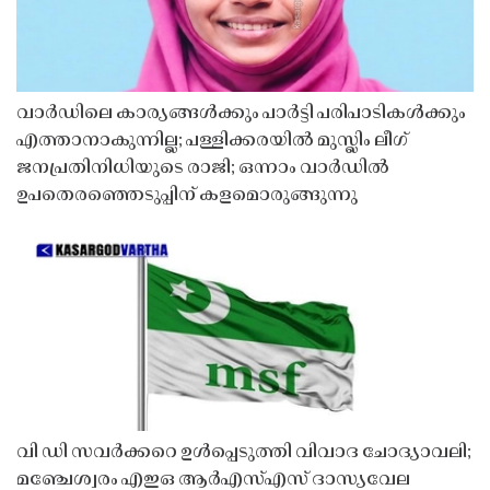
വാർഡിലെ കാര്യങ്ങൾക്കും പാർട്ടി പരിപാടികൾക്കും
എത്താനാകുന്നില്ല; പള്ളിക്കരയിൽ മുസ്ലിം ലീഗ്
ജനപ്രതിനിധിയുടെ രാജി; ഒന്നാം വാർഡിൽ
ഉപതെരഞ്ഞെടുപ്പിന് കളമൊരുങ്ങുന്നു
വി ഡി സവർക്കറെ ഉൾപ്പെടുത്തി വിവാദ ചോദ്യാവലി;
മഞ്ചേശ്വരം എഇഒ ആർഎസ്എസ് ദാസ്യവേല