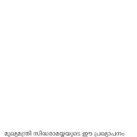
മുഖ്യമന്ത്രി സിദ്ധരാമയ്യയുടെ ഈ പ്രഖ്യാപനം