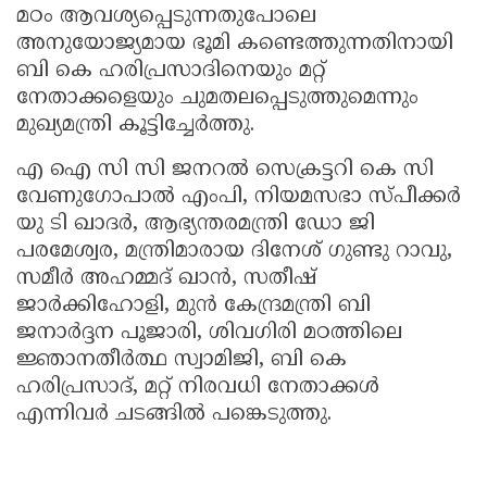
മഠം ആവശ്യപ്പെടുന്നതുപോലെ
അനുയോജ്യമായ ഭൂമി കണ്ടെത്തുന്നതിനായി
ബി കെ ഹരിപ്രസാദിനെയും മറ്റ്
നേതാക്കളെയും ചുമതലപ്പെടുത്തുമെന്നും
മുഖ്യമന്ത്രി കൂട്ടിച്ചേർത്തു.
എ ഐ സി സി ജനറൽ സെക്രട്ടറി കെ സി
വേണുഗോപാൽ എംപി, നിയമസഭാ സ്പീക്കർ
യു ടി ഖാദർ, ആഭ്യന്തരമന്ത്രി ഡോ ജി
പരമേശ്വര, മന്ത്രിമാരായ ദിനേശ് ഗുണ്ടു റാവു,
സമീർ അഹമ്മദ് ഖാൻ, സതീഷ്
ജാർക്കിഹോളി, മുൻ കേന്ദ്രമന്ത്രി ബി
ജനാർദ്ദന പൂജാരി, ശിവഗിരി മഠത്തിലെ
ജ്ഞാനതീർത്ഥ സ്വാമിജി, ബി കെ
ഹരിപ്രസാദ്, മറ്റ് നിരവധി നേതാക്കൾ
എന്നിവർ ചടങ്ങിൽ പങ്കെടുത്തു.