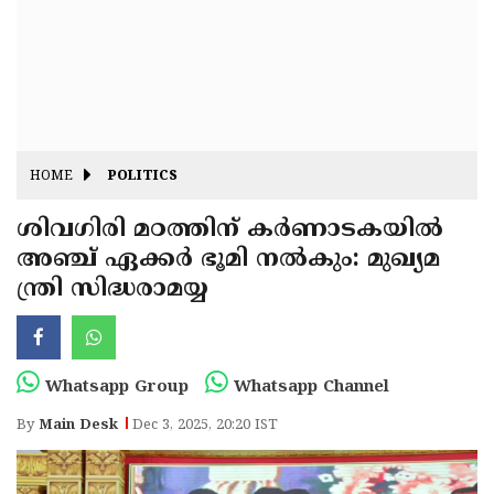
Fitr
May
Day
Eid
Al
Independence
Ad'ha
Day
Onam
HOME
POLITICS
J&K
State
ശിവഗിരി മഠത്തിന് കർണാടകയിൽ
Haryana
അഞ്ച് ഏക്കർ ഭൂമി നൽകും: മുഖ്യമ
Assembly
State
Diwali
ന്ത്രി സിദ്ധരാമയ്യ
Elections
Assembly
Christmas
Elections
New-
Year
Republic
Whatsapp Group
Whatsapp Channel
Day
Budget
By
Main Desk
Dec 3, 2025, 20:20 IST
Delhi