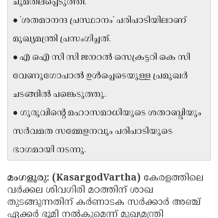
ചുമതലപ്പെടുത്തി.
Updates
Assembly
Kerala
● 'ശതമാനന്ദ പ്രസ്ഥാനം' പരിപാടിയിലാണ്
Polls
Local
Look
മുഖ്യമന്ത്രി പ്രസംഗിച്ചത്.
Body
Back
● എ ഐ സി സി ജനറൽ സെക്രട്ടറി കെ സി
Election
2025
വേണുഗോപാൽ ഉൾപ്പെടെയുള്ള പ്രമുഖർ
ചടങ്ങിൽ പങ്കെടുത്തു.
● ഗുരുവിൻ്റെ മഹാസമാധിയുടെ ശതാബ്ദിയും
സർവമത സമ്മേളനവും പരിപാടിയുടെ
ഭാഗമായി നടന്നു.
മംഗളൂരു: (KasargodVartha)
കേരളത്തിലെ
വർക്കല ശിവഗിരി മഠത്തിന് ശാഖ
തുടങ്ങുന്നതിന് കർണാടക സർക്കാർ അഞ്ച്
ഏക്കർ ഭൂമി നൽകുമെന്ന് മുഖ്യമന്ത്രി