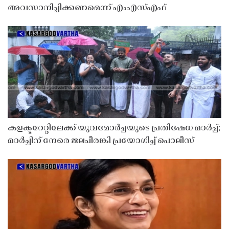
അവസാനിപ്പിക്കണമെന്ന് എംഎസ്എഫ്
കളക്ടറേറ്റിലേക്ക് യുവമോർച്ചയുടെ പ്രതിഷേധ മാർച്ച്;
മാർച്ചിന് നേരെ ജലപീരങ്കി പ്രയോഗിച്ച് പൊലീസ്