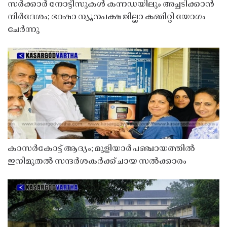
സർക്കാർ നോട്ടീസുകൾ കന്നഡയിലും അച്ചടിക്കാൻ
നിർദേശം; ഭാഷാ ന്യൂനപക്ഷ ജില്ലാ കമ്മിറ്റി യോഗം
ചേർന്നു
കാസർകോട്ട് ആദ്യം; മുളിയാർ പഞ്ചായത്തിൽ
ഇനിമുതൽ സന്ദർശകർക്ക് ചായ സൽക്കാരം