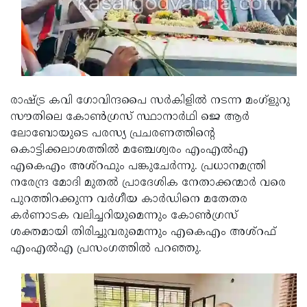
Updates
Assembly
Kerala
Polls
Local
Look
Body
Back
Election
2025
രാഷ്ട്ര കവി ഗോവിന്ദപൈ സര്‍കിളില്‍ നടന്ന മംഗ്‌ളുറു
സൗതിലെ കോണ്‍ഗ്രസ് സ്ഥാനാര്‍ഥി ജെ ആര്‍
ലോബോയുടെ പരസ്യ പ്രചരണത്തിന്റെ
കൊട്ടിക്കലാശത്തില്‍ മഞ്ചേശ്വരം എംഎല്‍എ
എകെഎം അശ്റഫും പങ്കുചേര്‍ന്നു. പ്രധാനമന്ത്രി
നരേന്ദ്ര മോദി മുതല്‍ പ്രാദേശിക നേതാക്കന്മാര്‍ വരെ
പുറത്തിറക്കുന്ന വര്‍ഗീയ കാര്‍ഡിനെ മതേതര
കര്‍ണാടക വലിച്ചറിയുമെന്നും കോണ്‍ഗ്രസ്
ശക്തമായി തിരിച്ചുവരുമെന്നും എകെഎം അശ്‌റഫ്
എംഎല്‍എ പ്രസംഗത്തില്‍ പറഞ്ഞു.