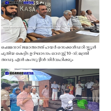
ചെമ്മനാട് ജമാഅത്ത് ഹയർ സെക്കൻഡറി സ്കൂൾ
പുതിയ കെട്ടിട ഉദ്ഘാടനം ഓഗസ്റ്റ് 10-ന്; മന്ത്രി
അഡ്വ. എൻ ഷംസുദ്ദീൻ നിർവഹിക്കും