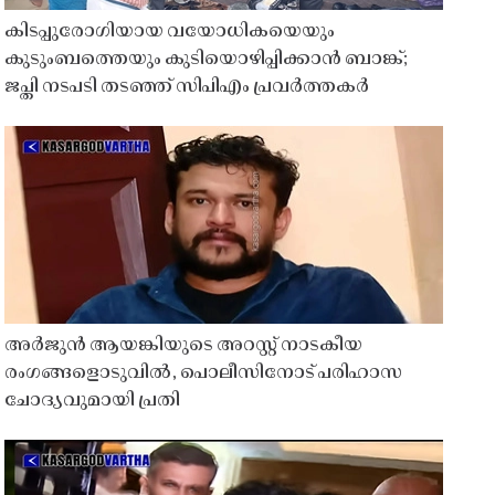
കിടപ്പുരോഗിയായ വയോധികയെയും
കുടുംബത്തെയും കുടിയൊഴിപ്പിക്കാൻ ബാങ്ക്;
ജപ്തി നടപടി തടഞ്ഞ് സിപിഎം പ്രവർത്തകർ
അർജുൻ ആയങ്കിയുടെ അറസ്റ്റ് നാടകീയ
രംഗങ്ങളൊടുവിൽ, പൊലീസിനോട് പരിഹാസ
ചോദ്യവുമായി പ്രതി