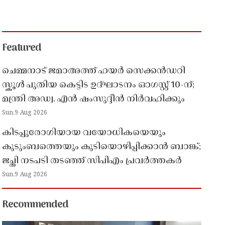
Featured
ചെമ്മനാട് ജമാഅത്ത് ഹയർ സെക്കൻഡറി
സ്കൂൾ പുതിയ കെട്ടിട ഉദ്ഘാടനം ഓഗസ്റ്റ് 10-ന്;
മന്ത്രി അഡ്വ. എൻ ഷംസുദ്ദീൻ നിർവഹിക്കും
Sun,9 Aug 2026
കിടപ്പുരോഗിയായ വയോധികയെയും
കുടുംബത്തെയും കുടിയൊഴിപ്പിക്കാൻ ബാങ്ക്;
ജപ്തി നടപടി തടഞ്ഞ് സിപിഎം പ്രവർത്തകർ
Sun,9 Aug 2026
Recommended