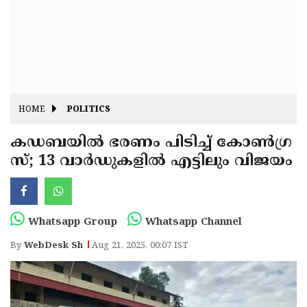
Fitr
May
Day
Eid
Al
Independence
Ad'ha
Day
Onam
HOME
POLITICS
J&K
State
കഡബയിൽ ഭരണം പിടിച്ച് കോൺഗ്ര
Haryana
സ്; 13 വാർഡുകളിൽ എട്ടിലും വിജയം
Assembly
State
Diwali
Elections
Assembly
Christmas
Elections
New-
Whatsapp Group
Whatsapp Channel
Year
Republic
By
WebDesk Sh
Aug 21, 2025, 00:07 IST
Day
Budget
Delhi