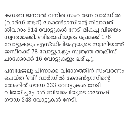
കഡബ ജനറൽ വനിത സംവരണ വാർഡിൽ
(വാർഡ് ആറ്) കോൺഗ്രസിൻ്റെ നീലാവതി
ശിവറാം 314 വോട്ടുകൾ നേടി മികച്ച വിജയം
സ്വന്തമാക്കി. ബിജെപിയുടെ പ്രേമക്ക് 176
വോട്ടുകളും എസ്ഡിപിഐയുടെ സ്വാലിയത്ത്
ജസീറക്ക് 78 വോട്ടുകളും സ്വതന്ത്ര ആലീസ്
ചാക്കോക്ക് 16 വോട്ടുകളും ലഭിച്ചു.
പനമേജലു പിന്നാക്ക വിഭാഗത്തിന് സംവരണം
ചെയ്ത 'ബി' വാർഡിൽ കോൺഗ്രസിൻ്റെ
രോഹിത് ഗൗഡ 333 വോട്ടുകൾ നേടി
വിജയിച്ചപ്പോൾ ബിജെപിയുടെ ഗണേഷ്
ഗൗഡ 248 വോട്ടുകൾ നേടി.