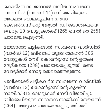
കൊടിംബാല ജനറൽ വനിത സംവരണ
വാർഡിൽ (വാർഡ് 11) ബിജെപിയുടെ
അക്ഷത ബാലകൃഷ്ണ ഗൗഡ
കോൺഗ്രസിൻ്റെ ജ്യോതി ഡി കോൾപെയെ
വെറും 10 വോട്ടുകൾക്ക് (265 നെതിരെ 255)
പരാജയപ്പെടുത്തി.
മജ്ജാരോ പട്ടികജാതി സംവരണ വാർഡിൽ
(വാർഡ് 12) ബിജെപിയുടെ മോഹൻ 306
വോട്ടുകൾ നേടി കോൺഗ്രസിൻ്റെ ഉമേഷ്
മദ്യദ്കയെ (238) പരാജയപ്പെടുത്തി. രണ്ട്
വോട്ടർമാർ നോട്ട തെരഞ്ഞെടുത്തു.
പുലിക്കുക്ക് പട്ടികവർഗ സംവരണ വാർഡിൽ
(വാർഡ് 13) കോൺഗ്രസിൻ്റെ കൃഷ്ണ
നായിക് 315 വോട്ടുകൾ നേടി വിജയിച്ചു.
ബിജെപിയുടെ സദാനന്ദ നായിക്കിനെയാണ്
(264) അദ്ദേഹം പരാജയപ്പെടുത്തിയത്.