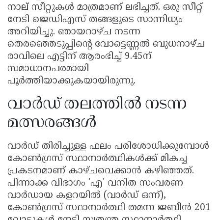
നാല് സീറ്റുകൾ മാത്രമാണ് ലഭിച്ചത്. ഒരു സീറ്റ്
നേടി ജെഡിഎസ് തങ്ങളുടെ സാന്നിധ്യം
അറിയിച്ചു. ഞായറാഴ്ച നടന്ന
തെരഞ്ഞെടുപ്പിൻ്റെ വോട്ടെണ്ണൽ ബുധനാഴ്ച
രാവിലെ എട്ടിന് ആരംഭിച്ച് 9.45ന്
സമാധാനപരമായി
പൂർത്തിയാക്കുകയായിരുന്നു.
വാർഡ് തലത്തിൽ നടന്ന
മത്സരങ്ങൾ
വാർഡ് തിരിച്ചുള്ള ഫലം പരിശോധിക്കുമ്പോൾ
കോൺഗ്രസ് സ്ഥാനാർത്ഥികൾക്ക് മികച്ച
പ്രകടനമാണ് കാഴ്ചവെക്കാൻ കഴിഞ്ഞത്.
പിന്നാക്ക വിഭാഗം 'എ' വനിത സംവരണ
വാർഡായ കളറയിൽ (വാർഡ് ഒന്ന്),
കോൺഗ്രസ് സ്ഥാനാർത്ഥി തമന്ന ജബീൻ 201