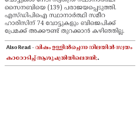
വോട്ടുകൾ നേടി സ്വതന്ത്ര സ്ഥാനാർത്ഥി
സൈനബിയെ (139) പരാജയപ്പെടുത്തി.
എസ്ഡിപിഐ സ്ഥാനാർത്ഥി സമീറ
ഹാരിസിന് 74 വോട്ടുകളും ബിജെപിക്ക്
പ്രേമക്ക് അക്കൗണ്ട് തുറക്കാൻ കഴിഞ്ഞില്ല.
Also Read -
വിഷം ഉള്ളിൽച്ചെന്ന നിലയിൽ സ്വയം
കാറോടിച്ച് ആശുപത്രിയിലെത്തി;
ചികിത്സയിലായിരുന്ന കലക്ട്രേറ്റ് ജീവനക്കാരി
മരിച്ചു