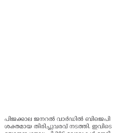
പിജക്കാല ജനറൽ വാർഡിൽ ബിജെപി
ശക്തമായ തിരിച്ചുവരവ് നടത്തി. ഇവിടെ