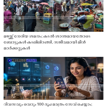
മഴയ്ക്ക് നേരിയ ശമനം; കടൽ ശാന്തമായതോടെ
ബോട്ടുകൾ കടലിലിറങ്ങി, സജീവമായി മീൻ
മാർക്കറ്റുകൾ
ദിവസവും വെറും 100 രൂപ മാത്രം സേവ് ചെയ്യാം;