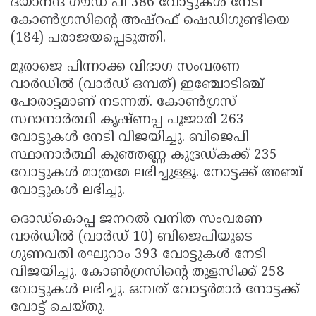
ദയാനന്ദ ഗൗഡ പി 386 വോട്ടുകൾ നേടി
കോൺഗ്രസിൻ്റെ അഷ്‌റഫ് ഷെഡിഗുണ്ടിയെ
(184) പരാജയപ്പെടുത്തി.
മൂരാജെ പിന്നാക്ക വിഭാഗ സംവരണ
വാർഡിൽ (വാർഡ് ഒമ്പത്) ഇഞ്ചോടിഞ്ച്
പോരാട്ടമാണ് നടന്നത്. കോൺഗ്രസ്
സ്ഥാനാർത്ഥി കൃഷ്ണപ്പ പൂജാരി 263
വോട്ടുകൾ നേടി വിജയിച്ചു. ബിജെപി
സ്ഥാനാർത്ഥി കുഞ്ഞണ്ണ കുദ്രഡ്കക്ക് 235
വോട്ടുകൾ മാത്രമേ ലഭിച്ചുള്ളൂ. നോട്ടക്ക് അഞ്ച്
വോട്ടുകൾ ലഭിച്ചു.
ദൊഡ്കൊപ്പ ജനറൽ വനിത സംവരണ
വാർഡിൽ (വാർഡ് 10) ബിജെപിയുടെ
ഗുണവതി രഘുറാം 393 വോട്ടുകൾ നേടി
വിജയിച്ചു. കോൺഗ്രസിൻ്റെ തുളസിക്ക് 258
വോട്ടുകൾ ലഭിച്ചു. ഒമ്പത് വോട്ടർമാർ നോട്ടക്ക്
വോട്ട് ചെയ്തു.