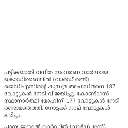
പട്ടികജാതി വനിത സംവരണ വാർഡായ
കൊഡിബൈലിൽ (വാർഡ് രണ്ട്)
ജെഡിഎസിൻ്റെ കുസുമ അംഗഡിമനെ 187
വോട്ടുകൾ നേടി വിജയിച്ചു. കോൺഗ്രസ്
സ്ഥാനാർത്ഥി മോഹിനി 177 വോട്ടുകൾ നേടി
രണ്ടാമതെത്തി. നോട്ടക്ക് നാല് വോട്ടുകൾ
ലഭിച്ചു.
പാന്യ ജനറൽ വാർഡിൽ (വാർഡ് മൂന്ന്)