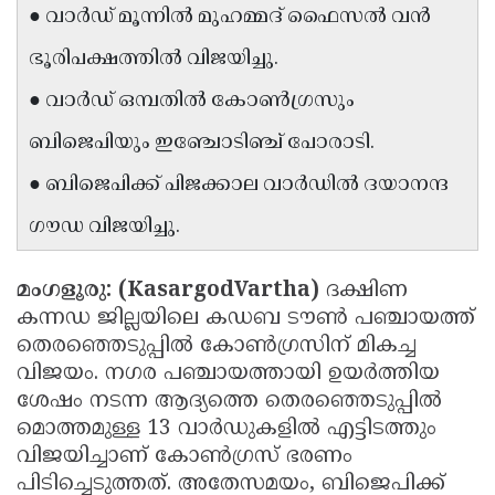
● വാർഡ് മൂന്നിൽ മുഹമ്മദ് ഫൈസൽ വൻ
Updates
Assembly
Kerala
ഭൂരിപക്ഷത്തിൽ വിജയിച്ചു.
Polls
Local
Look
● വാർഡ് ഒമ്പതിൽ കോൺഗ്രസും
Body
Back
ബിജെപിയും ഇഞ്ചോടിഞ്ച് പോരാടി.
Election
2025
● ബിജെപിക്ക് പിജക്കാല വാർഡിൽ ദയാനന്ദ
ഗൗഡ വിജയിച്ചു.
മംഗളൂരു: (KasargodVartha)
ദക്ഷിണ
കന്നഡ ജില്ലയിലെ കഡബ ടൗൺ പഞ്ചായത്ത്
തെരഞ്ഞെടുപ്പിൽ കോൺഗ്രസിന് മികച്ച
വിജയം. നഗര പഞ്ചായത്തായി ഉയർത്തിയ
ശേഷം നടന്ന ആദ്യത്തെ തെരഞ്ഞെടുപ്പിൽ
മൊത്തമുള്ള 13 വാർഡുകളിൽ എട്ടിടത്തും
വിജയിച്ചാണ് കോൺഗ്രസ് ഭരണം
പിടിച്ചെടുത്തത്. അതേസമയം, ബിജെപിക്ക്