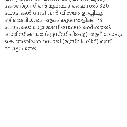
കോൺഗ്രസിൻ്റെ മുഹമ്മദ് ഫൈസൽ 320
വോട്ടുകൾ നേടി വൻ വിജയം ഉറപ്പിച്ചു.
ബിജെപിയുടെ ആദം കുണ്ടോളിക്ക് 75
വോട്ടുകൾ മാത്രമാണ് നേടാൻ കഴിഞ്ഞത്.
ഹാരിസ് കലാര (എസ്ഡിപിഐ) ആറ് വോട്ടും
കെ അബ്ദുൾ റസാഖ് (മുസ്‌ലിം ലീഗ്) രണ്ട്
വോട്ടും നേടി.