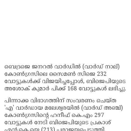
ബെദ്രജെ ജനറൽ വാർഡിൽ (വാർഡ് നാല്)
കോൺഗ്രസിലെ സൈമൺ സിജെ 232
വോട്ടുകൾക്ക് വിജയിച്ചപ്പോൾ, ബിജെപിയുടെ
അശോക് കുമാർ പിക്ക് 168 വോട്ടുകൾ ലഭിച്ചു.
പിന്നാക്ക വിഭാഗത്തിന് സംവരണം ചെയ്ത
'എ' വാർഡായ മലേശ്വരയിൽ (വാർഡ് അഞ്ച്)
കോൺഗ്രസിൻ്റെ ഹനീഫ് കെ.എം 297
വോട്ടുകൾ നേടി ബിജെപിയുടെ പ്രകാശ്
എൻ.കെ.യെ (213) പരാജയപ്പെടുത്തി.