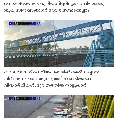
ഫോൺപേയുടെ പുതിയ ഫീച്ചറിലൂടെ വലിയൊരു
തുക സ്വന്തമാക്കാൻ അറിയേണ്ടതെല്ലാം
കാസർകോട് ദേശീയപാതയിൽ മേൽനടപ്പാത
നിർമാണം വൈകുന്നു; മതിൽ ചാടിക്കടന്ന്
വിദ്യാർഥികൾ, ദുരിതത്തിൽ നാട്ടുകാർ