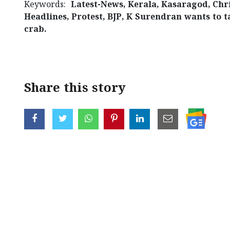
Keywords:
Latest-News, Kerala, Kasaragod, Chri
Headlines, Protest, BJP, K Surendran wants to 
crab.
< !- START disable copy paste -->
Share this story