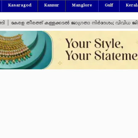
Kasaragod
Kannur
Manglore
Gulf
Keral