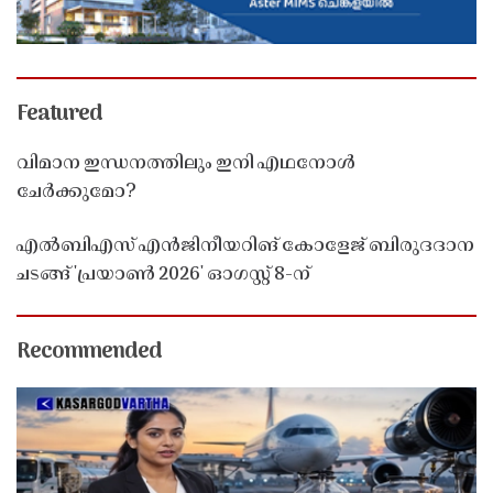
Featured
വിമാന ഇന്ധനത്തിലും ഇനി എഥനോൾ
ചേർക്കുമോ?
എൽബിഎസ് എൻജിനീയറിങ് കോളേജ് ബിരുദദാന
ചടങ്ങ് 'പ്രയാൺ 2026' ഓഗസ്റ്റ് 8-ന്
Recommended