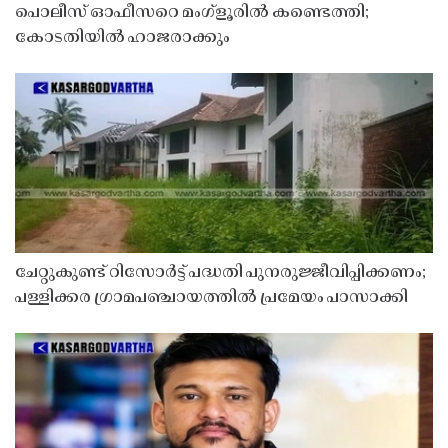
പൊലീസ് ഓഫീസറെ മംഗ്ളൂരിൽ കണ്ടെത്തി;
കോടതിയിൽ ഹാജരാക്കും
ചേറ്റുകുണ്ട് റിസോർട്ട് പദ്ധതി പുനരുജ്ജീവിപ്പിക്കണം;
പള്ളിക്കര ഗ്രാമപഞ്ചായത്തിൽ പ്രമേയം പാസാക്കി