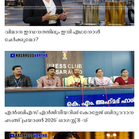
വിമാന ഇന്ധനത്തിലും ഇനി എഥനോൾ
ചേർക്കുമോ?
എൽബിഎസ് എൻജിനീയറിങ് കോളേജ് ബിരുദദാന
ചടങ്ങ് 'പ്രയാൺ 2026' ഓഗസ്റ്റ് 8-ന്