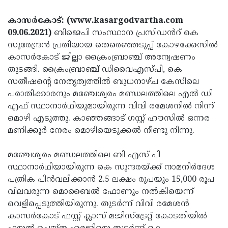
Election
Maha
കാസർകോട്: (www.kasargodvartha.com
Shivarathri
International
09.06.2021)
ബിജെപി സംസ്ഥാന പ്രസിഡൻറ് കെ
Women's
Anti-
സുരേന്ദ്രൻ പ്രതിയായ തെരെഞ്ഞടുപ്പ് കോഴക്കേസിൽ
കാസർകോട് ജില്ലാ ക്രൈംബ്രാഞ്ച് അന്വേഷണം
Day
Drug
Attukal
തുടങ്ങി. ക്രൈംബ്രാഞ്ച് ഡിവൈഎസ്പി, കെ
Campaign
Pongala
Holi
സതീഷൻ്റെ നേതൃത്വത്തിൽ ബുധനാഴ്ച കേസിലെ
പരാതിക്കാരനും മഞ്ചേശ്വരം മണ്ഡലത്തിലെ എൽ ഡി
2025
2025
IPL
എഫ് സ്ഥാനാർഥിയുമായിരുന്ന വിവി രമേശനിൽ നിന്ന്
2025
Eid
മൊഴി എടുത്തു. കാഞ്ഞങ്ങാട് ഗസ്റ്റ് ഹൗസിൽ ഒന്നര
മണിക്കൂർ നേരം മൊഴിയെടുക്കൽ നീണ്ടു നിന്നു.
Al-
Waqf
Fitr
Bill
Vishu
മഞ്ചേശ്വരം മണ്ഡലത്തിലെ ബി എസ് പി
2025
സ്ഥാനാർഥിയായിരുന്ന കെ സുന്ദരയ്ക്ക് നാമനിർദേശ
Controversy
Festival
Good
പത്രിക പിൻവലിക്കാൻ 2.5 ലക്ഷം രുപയും 15,000 രൂപ
2025
Friday
Easter
വിലവരുന്ന മൊബൈൽ ഫോണും നൽകിയെന്ന്
വെളിപ്പെടുത്തിയിരുന്നു. തുടർന്ന് വിവി രമേശൻ
Observance
Sunday
By-
കാസർകോട് ഫസ്റ്റ് ക്ലാസ് മജിസ്ട്രേറ്റ് കോടതിയിൽ
2025
2025
Election
Bihar