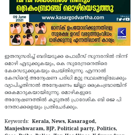
ഇതനുസരിച്ച് ബദിയടുക്ക പൊലീസ് സുന്ദരനിൽ നിന്ന്
മൊഴി എടുക്കുകയും, കെ സുരേന്ദ്രനെതിരെ
കേസെടുക്കുകയും ചെയ്തിരുന്നു. എന്നാൽ
കേസിൻ്റെ അന്വേഷണ പരിധി മറ്റു സ്ഥലങ്ങളിലേക്കും
വ്യാപിച്ചതിനാൽ അന്വേഷണം ജില്ലാ ക്രൈംബ്രാഞ്ചിന്
കൈമാറുകയായിരുന്നു. മൊഴികളുടെ
അന്വേഷണത്തിൽ കൂടുതൽ പ്രാദേശിക ബി ജെ പി
നേതാക്കളെയും പ്രതിചേർക്കും.
Keywords:
Kerala, News, Kasaragod,
Manjeshwaram, BJP, Political party, Politics,