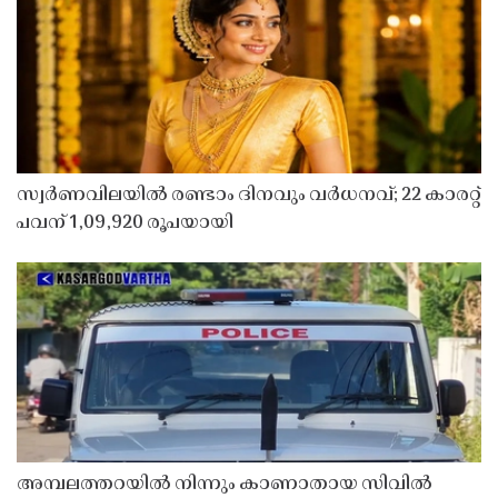
സ്വർണവിലയിൽ രണ്ടാം ദിനവും വർധനവ്; 22 കാരറ്റ്
പവന് 1,09,920 രൂപയായി
അമ്പലത്തറയിൽ നിന്നും കാണാതായ സിവിൽ