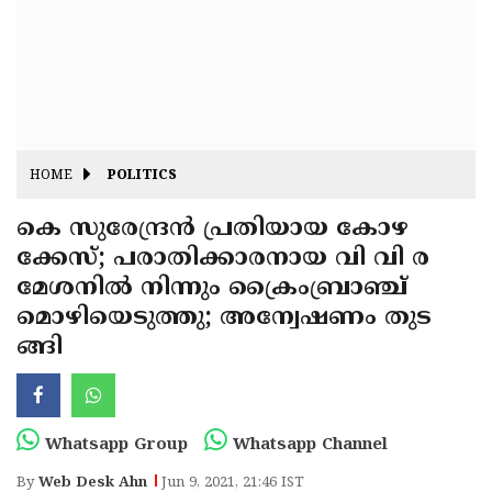
Fitr
May
Day
Eid
Al
Independence
Ad'ha
Day
Onam
HOME
POLITICS
J&K
State
കെ സുരേന്ദ്രൻ പ്രതിയായ കോഴ
Haryana
ക്കേസ്; പരാതിക്കാരനായ വി വി ര
Assembly
State
Diwali
മേശനിൽ നിന്നും ക്രൈംബ്രാഞ്ച്
Elections
Assembly
Christmas
മൊഴിയെടുത്തു; അന്വേഷണം തുട
Elections
ങ്ങി
New-
Year
Republic
Day
Budget
Whatsapp Group
Whatsapp Channel
Delhi
By
Web Desk Ahn
Jun 9, 2021, 21:46 IST