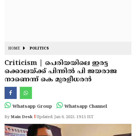
Fitr
May
Day
Eid
Al
Independence
Ad'ha
Day
Onam
HOME
POLITICS
J&K
State
Criticism | പെരിയയിലെ ഇരട്ട
Haryana
ക്കൊലയ്ക്ക് പിന്നിൽ പി ജയരാജ
Assembly
State
Diwali
നാണെന്ന് കെ മുരളീധരൻ
Elections
Assembly
Christmas
Elections
New-
Year
Republic
Whatsapp Group
Whatsapp Channel
Day
Budget
By
Main Desk
Updated: Jan 6, 2025, 19:15 IST
Delhi