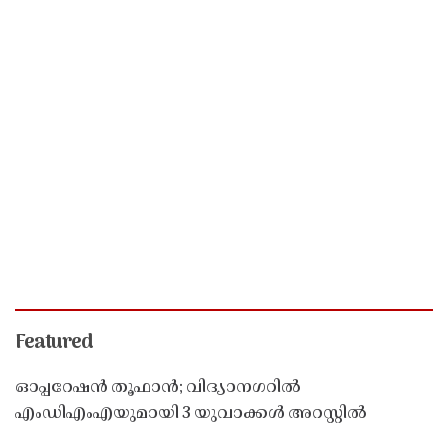
Featured
ഓപ്പറേഷൻ തൂഫാൻ; വിദ്യാനഗറിൽ
എംഡിഎംഎയുമായി 3 യുവാക്കൾ അറസ്റ്റിൽ