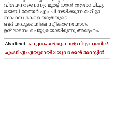
വിജയനാണെന്നും മുരളീധരൻ ആരോപിച്ചു.
ജെബി മേത്തർ എം പി നയിക്കുന്ന മഹിളാ
സാഹസ് കേരള യാത്രയുടെ
ബദിയഡുക്കയിലെ സ്വീകരണയോഗം
ഉദ്ഘാടനം ചെയ്യുകയായിരുന്നു അദ്ദേഹം.
Also Read -
ഓപ്പറേഷൻ തൂഫാൻ; വിദ്യാനഗറിൽ
എംഡിഎംഎയുമായി 3 യുവാക്കൾ അറസ്റ്റിൽ