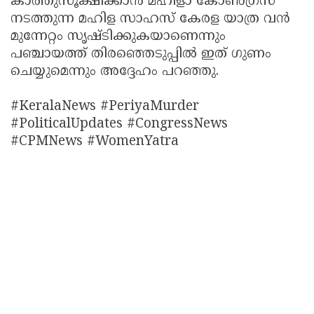
കാത്തുസൂക്ഷിക്കാൻ മഹിളാ കോൺഗ്രസ്
നടത്തുന്ന മഹിള സാഹസ് കേരള യാത്ര വൻ
മുന്നേറ്റം സൃഷ്ടിക്കുകയാണെന്നും
പഞ്ചായത്ത് തിരഞ്ഞെടുപ്പിൽ ഇത് ഗുണം
ചെയ്യുമെന്നും അദ്ദേഹം പറഞ്ഞു.
#KeralaNews #PeriyaMurder
#PoliticalUpdates #CongressNews
#CPMNews #WomenYatra