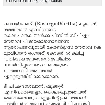
സാഹസ് കേരള യാത്രയിൽ
Updates
Assembly
Kerala
Polls
Local
Look
Body
Back
കാസർകോട്: (KasargodVartha)
കൃപേഷ്,
ശരത് ലാൽ എന്നിവരുടെ
Election
2025
കൊലപാതകങ്ങൾക്ക് പിന്നിൽ സിപിഎം
നേതാവ് പി ജയരാജനാണെന്ന
ആരോപണവുമായി കോൺഗ്രസ് നേതാവ് കെ
മുരളീധരൻ രംഗത്ത്. കോടതി ശിക്ഷിച്ച
പ്രതികളെ ജയരാജൻ ജയിലിൽ
സന്ദർശിച്ചതോടെ കൊലയുടെ
ഉത്തരവാദിത്തം അവർ
ഏറ്റെടുത്തിരിക്കുകയാണ്.
ടി പി ചന്ദ്രശേഖരൻ, ഷുക്കൂർ
എന്നിവരെയെല്ലാം കൊലപ്പെടുത്തിയത്
ജയരാജന്മാരുടെ ബ്ലൂപ്രിൻ്റ് പ്രകാരമാണ്.
അതിൻ്റെ തലച്ചോറ് മുഖ്യമന്ത്രി പിണറായി