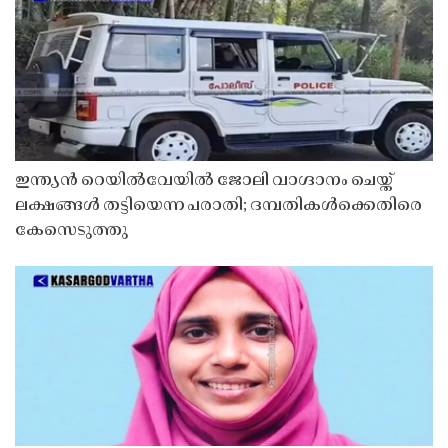
ഇന്ത്യൻ റെയിൽവേയിൽ ജോലി വാഗ്ദാനം ചെയ്ത്
ലക്ഷങ്ങൾ തട്ടിയെന്ന പരാതി; ദമ്പതികൾക്കെതിരെ
കേസെടുത്തു