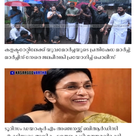
കളക്ടറേറ്റിലേക്ക് യുവമോർച്ചയുടെ പ്രതിഷേധ മാർച്ച്;
മാർച്ചിന് നേരെ ജലപീരങ്കി പ്രയോഗിച്ച് പൊലീസ്
ടൂറിസം ഡയറക്ടർ എം അഞ്ജനയ്ക്ക് ബിആർഡിസി