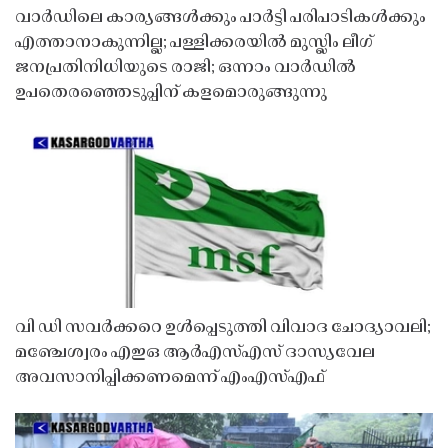
വാർഡിലെ കാര്യങ്ങൾക്കും പാർട്ടി പരിപാടികൾക്കും
എത്താനാകുന്നില്ല; പള്ളിക്കരയിൽ മുസ്ലിം ലീഗ്
ജനപ്രതിനിധിയുടെ രാജി; ഒന്നാം വാർഡിൽ
ഉപതെരഞ്ഞെടുപ്പിന് കളമൊരുങ്ങുന്നു
വി ഡി സവർക്കറെ ഉൾപ്പെടുത്തി വിവാദ ചോദ്യാവലി;
മഞ്ചേശ്വരം എഇഒ ആർഎസ്എസ് ദാസ്യവേല
അവസാനിപ്പിക്കണമെന്ന് എംഎസ്എഫ്