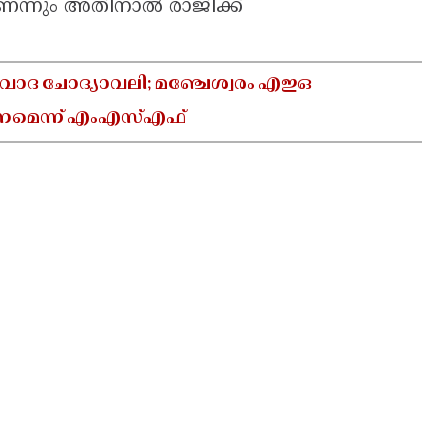
്നും അതിനാൽ രാജിക്ക്
ിവാദ ചോദ്യാവലി; മഞ്ചേശ്വരം എഇഒ
ണമെന്ന് എംഎസ്എഫ്