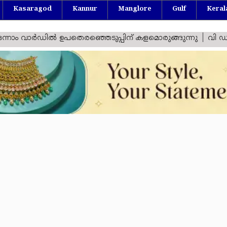
Kasaragod
Kannur
Manglore
Gulf
Keral