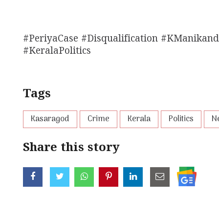
#PeriyaCase #Disqualification #KManikan
#KeralaPolitics
Tags
Kasaragod
Crime
Kerala
Politics
N
Share this story