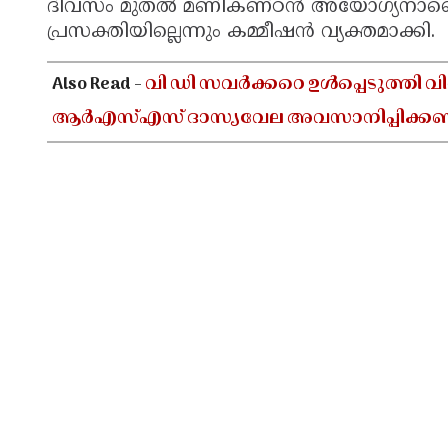
ദിവസം മുതൽ മണികണ്ഠൻ അയോഗ്യനാണെന
പ്രസക്തിയില്ലെന്നും കമ്മീഷൻ വ്യക്തമാക്കി.
Also Read -
വി ഡി സവർക്കറെ ഉൾപ്പെടുത്തി വ
ആർഎസ്എസ് ദാസ്യവേല അവസാനിപ്പിക്ക