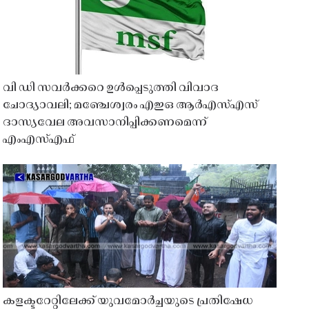
വി ഡി സവർക്കറെ ഉൾപ്പെടുത്തി വിവാദ
ചോദ്യാവലി; മഞ്ചേശ്വരം എഇഒ ആർഎസ്എസ്
ദാസ്യവേല അവസാനിപ്പിക്കണമെന്ന്
എംഎസ്എഫ്
കളക്ടറേറ്റിലേക്ക് യുവമോർച്ചയുടെ പ്രതിഷേധ