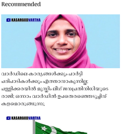
Recommended
വാർഡിലെ കാര്യങ്ങൾക്കും പാർട്ടി
പരിപാടികൾക്കും എത്താനാകുന്നില്ല;
പള്ളിക്കരയിൽ മുസ്ലിം ലീഗ് ജനപ്രതിനിധിയുടെ
രാജി; ഒന്നാം വാർഡിൽ ഉപതെരഞ്ഞെടുപ്പിന്
കളമൊരുങ്ങുന്നു