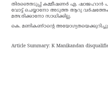
തിരഞ്ഞെടുപ്പ് കമ്മീഷണർ എ. ഷാജഹാൻ പുറ
വോട്ട് ചെയ്യാനോ അടുത്ത ആറു വർഷത്തേക്
മത്സരിക്കാനോ സാധിക്കില്ല.
കെ. മണികണ്ഠന്റെ അയോഗ്യതയെക്കുറിച്ചുള
Article Summary: K Manikandan disqualifie