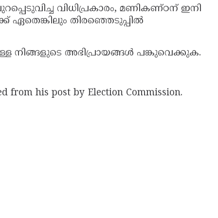
പ്പെടുവിച്ച വിധിപ്രകാരം, മണികണ്ഠന് ഇനി
ക് ഏതെങ്കിലും തിരഞ്ഞെടുപ്പിൽ
്ള നിങ്ങളുടെ അഭിപ്രായങ്ങൾ പങ്കുവെക്കുക.
d from his post by Election Commission.