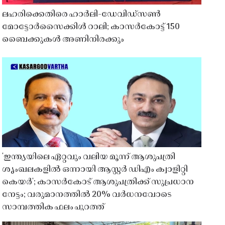
ലഹരിക്കെതിരെ ഹാർലി-ഡേവിഡ്‌സൺ
മോട്ടോർസൈക്കിൾ റാലി; കാസർകോട്ട് 150
ബൈക്കുകൾ അണിനിരക്കും
'ഇന്ത്യയിലെ ഏറ്റവും വലിയ മൂന്ന് ആശുപത്രി
ശൃംഖലകളിൽ ഒന്നായി ആസ്റ്റർ ഡിഎം ക്വാളിറ്റി
കെയർ'; കാസർകോട് ആശുപത്രിക്ക് സുപ്രധാന
നേട്ടം; വരുമാനത്തിൽ 20% വർധനവോടെ
സാമ്പത്തിക ഫലം പുറത്ത്