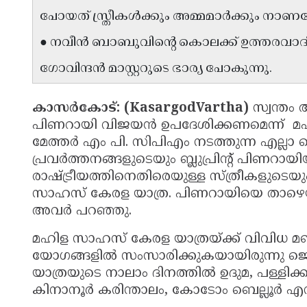
പോയത് സ്ത്രീകൾക്കും അമ്മമാർക്കും നാണ
● നവീൻ ബാബുവിന്റെ കൊലക്ക് ഉത്തരവാദി
ഗോവിന്ദൻ മാസ്റ്ററുടെ ഭാര്യ പോകുന്നു.
കാസർകോട്: (KasargodVartha)
സ്വന്ത
പിണറായി വിജയൻ ഉപദേശിക്കണമെന്ന് മഹ
മേത്തർ എം പി. സിപിഎം നടത്തുന്ന എല്ല
പ്രവർത്തനങ്ങളുടെയും ബ്ലുപ്രിൻ്റ് പിണ
രാഷ്ട്രീയത്തിനെതിരെയുള്ള സ്ത്രീകളുടെയു
സാഹസ് കേരള യാത്ര. പിണറായിയെ താഴെയിറക്
അവർ പറഞ്ഞു.
മഹിള സാഹസ് കേരള യാത്രയ്ക്ക് വിവിധ
യോഗങ്ങളിൽ സംസാരിക്കുകയായിരുന്നു ജ
യാത്രയുടെ നാലാം ദിനത്തിൽ ഉദുമ, പള്ളിക
കിനാനൂർ കരിന്താലം, കോടോം ബെല്ലൂർ എന