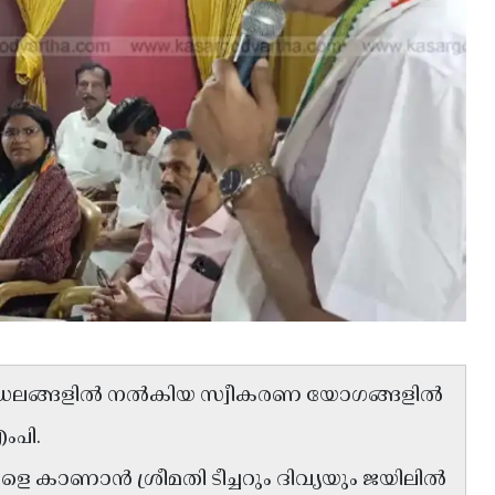
 മണ്ഡലങ്ങളിൽ നൽകിയ സ്വീകരണ യോഗങ്ങളിൽ
ംപി.
ളെ കാണാൻ ശ്രീമതി ടീച്ചറും ദിവ്യയും ജയിലിൽ