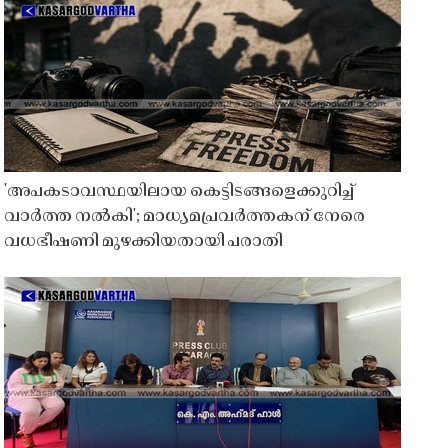
'അപകടാവസ്ഥയിലായ കെട്ടിടങ്ങളെക്കുറിച്ച്
വാർത്ത നൽകി'; മാധ്യമപ്രവർത്തകന് നേരെ
വധഭീഷണി മുഴക്കിയതായി പരാതി