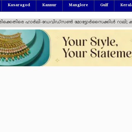
Kasaragod
Kannur
Manglore
Gulf
Keral