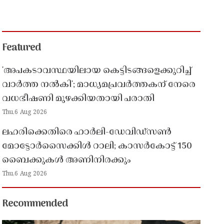
Featured
'അപകടാവസ്ഥയിലായ കെട്ടിടങ്ങളെക്കുറിച്ച്
വാർത്ത നൽകി'; മാധ്യമപ്രവർത്തകന് നേരെ
വധഭീഷണി മുഴക്കിയതായി പരാതി
Thu,6 Aug 2026
ലഹരിക്കെതിരെ ഹാർലി-ഡേവിഡ്‌സൺ
മോട്ടോർസൈക്കിൾ റാലി; കാസർകോട്ട് 150
ബൈക്കുകൾ അണിനിരക്കും
Thu,6 Aug 2026
Recommended