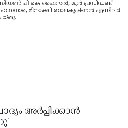
ിഡണ്ട് പി കെ ഫൈസൽ, മുൻ പ്രസിഡണ്ട്
എം ഹസനാർ, മീനാക്ഷി ബാലകൃഷ്ണൻ എന്നിവർ
െയ്തു.
്യം അർപ്പിക്കാൻ
ു'