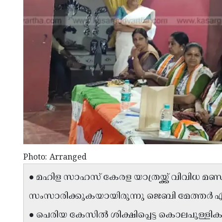
Photo: Arranged
● മഹിള സാഹസ് കേരള യാത്രയ്ക്ക് വിവിധ
സംസാരിക്കുകയായിരുന്നു ജെബി മേത്തർ എ
● പെരിയ കേസിൽ ശിക്ഷിപ്പെട്ട കൊലപുള്ളിക