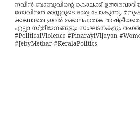
നവീൻ ബാബുവിന്റെ കൊലക്ക് ഉത്തരവാദിയ
ഗോവിന്ദൻ മാസ്റ്ററുടെ ഭാര്യ പോകുന്നു. മന
കാണാതെ ഇവർ കൊലപാതക രാഷ്ട്രീയത്തെ 
എല്ലാ സ്ത്രീജനങ്ങളും സംഘടനകളും രംഗത്ത
#PoliticalViolence #PinarayiVijayan #W
#JebyMethar #KeralaPolitics