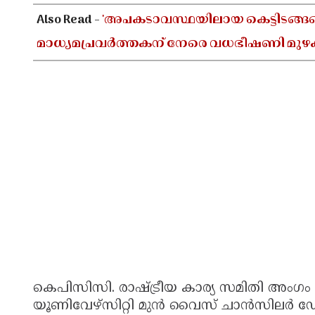
Also Read -
'അപകടാവസ്ഥയിലായ കെട്ടിടങ്ങളെക
മാധ്യമപ്രവർത്തകന് നേരെ വധഭീഷണി മുഴ
കെപിസിസി. രാഷ്ട്രീയ കാര്യ സമിതി അ
യൂണിവേഴ്സിറ്റി മുൻ വൈസ് ചാൻസിലർ ഡോ.