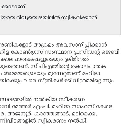
ക്കോടാണ്.
യായ ദിവ്യയെ ജയിലിൽ സ്വീകരിക്കാൻ
ം അണികളോട് അക്രമം അവസാനിപ്പിക്കാൻ
ിള കോൺഗ്രസ് സംസ്ഥാന പ്രസിഡൻ്റ് ജെബി
ാ കൊലപാതകങ്ങളുടെയും ക്രിമിനൽ
റായിയുടെതാണ്. സിപിഎമ്മിന്റെ കൊലപാതക
ം അമ്മമാരുടെയും മുന്നേറ്റമാണ് മഹിളാ
കും വരെ സ്ത്രീകൾക്ക് വിശ്രമമില്ലെന്നും
 മണ്ഡലങ്ങളിൽ നൽകിയ സ്വീകരണ
െബി മേത്തർ എംപി. മഹിളാ സാഹസ് കേരള
്കര, അജനൂർ, കാഞ്ഞങ്ങാട്, മടിക്കൈ,
്നിവിടങ്ങളിൽ സ്വീകരണം നൽകി.