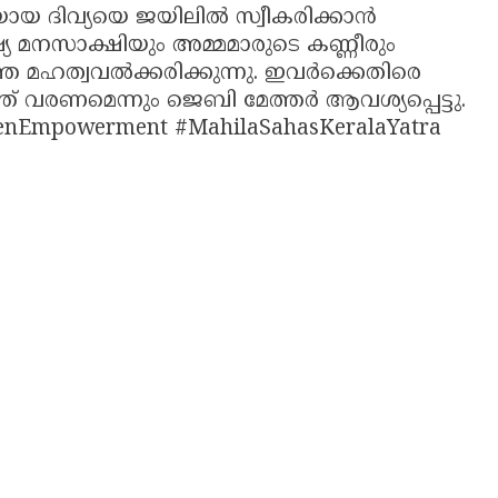
ായ ദിവ്യയെ ജയിലിൽ സ്വീകരിക്കാൻ
ുഷ്യ മനസാക്ഷിയും അമ്മമാരുടെ കണ്ണീരും
മഹത്വവൽക്കരിക്കുന്നു. ഇവർക്കെതിരെ
് വരണമെന്നും ജെബി മേത്തർ ആവശ്യപ്പെട്ടു.
omenEmpowerment #MahilaSahasKeralaYatra