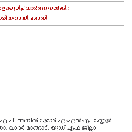
്കുറിച്ച് വാർത്ത നൽകി';
ക്കിയതായി പരാതി
ംഗം എ പി അനിൽകുമാർ എംഎൽഎ, കണ്ണൂർ
 ഖാദർ മാങ്ങാട്, യുഡിഎഫ് ജില്ലാ