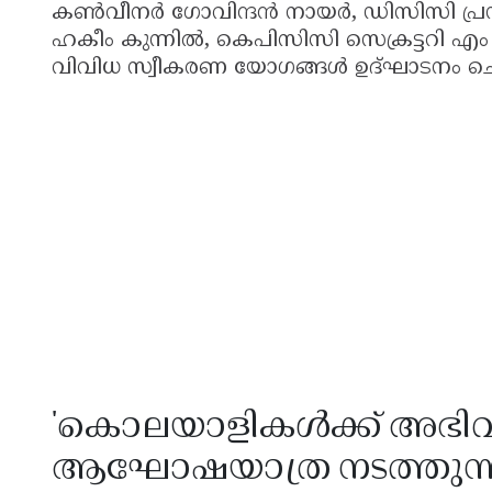
കൺവീനർ ഗോവിന്ദൻ നായർ, ഡിസിസി പ്രസ
ഹകീം കുന്നിൽ, കെപിസിസി സെക്രട്ടറി 
വിവിധ സ്വീകരണ യോഗങ്ങൾ ഉദ്ഘാടനം ച
'കൊലയാളികൾക്ക് അഭിവാദ
ആഘോഷയാത്ര നടത്തുന്ന