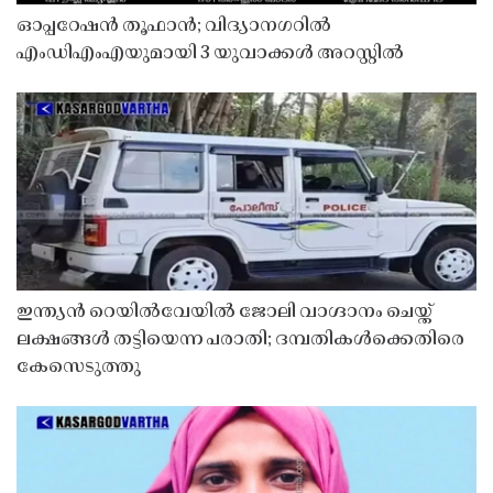
ഓപ്പറേഷൻ തൂഫാൻ; വിദ്യാനഗറിൽ
എംഡിഎംഎയുമായി 3 യുവാക്കൾ അറസ്റ്റിൽ
ഇന്ത്യൻ റെയിൽവേയിൽ ജോലി വാഗ്ദാനം ചെയ്ത്
ലക്ഷങ്ങൾ തട്ടിയെന്ന പരാതി; ദമ്പതികൾക്കെതിരെ
കേസെടുത്തു