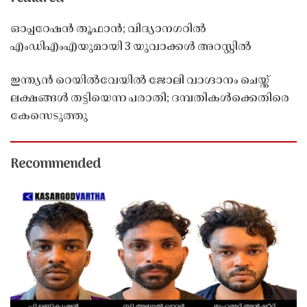
ഓപ്പറേഷൻ തൂഫാൻ; വിദ്യാനഗറിൽ
എംഡിഎംഎയുമായി 3 യുവാക്കൾ അറസ്റ്റിൽ
ഇന്ത്യൻ റെയിൽവേയിൽ ജോലി വാഗ്ദാനം ചെയ്ത്
ലക്ഷങ്ങൾ തട്ടിയെന്ന പരാതി; ദമ്പതികൾക്കെതിരെ
കേസെടുത്തു
Recommended