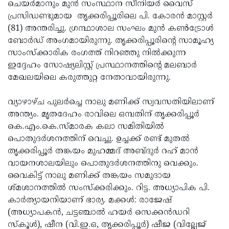
Election
ചെയര്‍മാനും മുന്‍ സംസ്ഥാന സീനിയര്‍ വൈസ്
Maha
പ്രസിഡണ്ടുമായ തൃക്കരിപ്പൂരിലെ പി. കോരന്‍ മാസ്റ്റര്‍
Shivarathri
International
(81) അന്തരിച്ചു. ഗ്രന്ഥാശാല സംഘം മുന്‍ കണ്‍ട്രോള്‍
Women's
ബോര്‍ഡ് അംഗമായിരുന്നു. തൃക്കരിപ്പൂരിന്റെ സാമൂഹ്യ
Anti-
സാംസ്‌ക്കാരിക രംഗത്ത് നിറഞ്ഞു നില്‍ക്കുന്ന
Day
Drug
Attukal
ഇദ്ദേഹം സോഷ്യലിസ്റ്റ് പ്രസ്ഥാനത്തിന്റെ മലബാര്‍
Campaign
Pongala
മേഖലയിലെ കരുത്തുറ്റ നേതാവായിരുന്നു.
Holi
2025
2025
IPL
വ്യാഴാഴ്ച പുലര്‍ച്ചെ നാലു മണിക്ക് സ്വവസതിയിലാണ്
2025
അന്ത്യം. മൃതദേഹം രാവിലെ ഒമ്പതിന് തൃക്കരിപ്പൂര്‍
Eid
കെ.എം.കെ.സ്മാരക കലാ സമിതിയില്‍
Al-
Waqf
പൊതുദര്‍ശനത്തിന് വെച്ചു. ഉച്ചക്ക് രണ്ട് മുതല്‍
Fitr
Bill
തൃക്കരിപ്പൂര്‍ തങ്കയം മുഹമ്മദ് അബ്ദുര്‍ റഹ് മാന്‍
Vishu
വായനശാലയിലും പൊതുദര്‍ശനത്തിനു വെക്കും.
2025
Controversy
Festival
Good
വൈകിട്ട് നാലു മണിക്ക് തങ്കയം സമുദായ
2025
Friday
ശ്മശാനത്തില്‍ സംസ്‌ക്കരിക്കും. റിട്ട. അധ്യാപിക പി.
Easter
കാര്‍ത്യായനിയാണ് ഭാര്യ. മക്കള്‍: രാജേഷ്
Observance
Sunday
By-
(അധ്യാപകന്‍, ചട്ടഞ്ചാല്‍ ഹയര്‍ സെക്കന്‍ഡറി
2025
2025
Election
സ്‌കൂള്‍), ഷീന (വി.ഇ.ഒ, തൃക്കരിപ്പൂര്‍) ഷീജ (വില്ലേജ്
Bihar