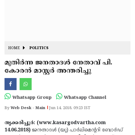
Fitr
May
Day
Eid
Al
Independence
Ad'ha
Day
Onam
HOME
POLITICS
J&K
State
മുതിര്‍ന്ന ജനതാദള്‍ നേതാവ് പി.
Haryana
കോരന്‍ മാസ്റ്റര്‍ അന്തരിച്ചു
Assembly
State
Diwali
Elections
Assembly
Christmas
Elections
New-
Whatsapp Group
Whatsapp Channel
Year
Republic
By
Web Desk - Main
Jun 14, 2018, 09:23 IST
Day
Budget
തൃക്കരിപ്പൂര്‍: (www.kasargodvartha.com
Delhi
14.06.2018)
ജനതാദള്‍ (യു) പാര്‍ലിമെന്ററി ബോര്‍ഡ്