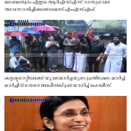
മഞ്ചേശ്വരം എഇഒ ആർഎസ്എസ് ദാസ്യവേല
അവസാനിപ്പിക്കണമെന്ന് എംഎസ്എഫ്
കളക്ടറേറ്റിലേക്ക് യുവമോർച്ചയുടെ പ്രതിഷേധ മാർച്ച്;
മാർച്ചിന് നേരെ ജലപീരങ്കി പ്രയോഗിച്ച് പൊലീസ്