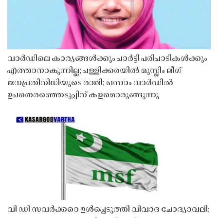
വാർഡിലെ കാര്യങ്ങൾക്കും പാർട്ടി പരിപാടികൾക്കും
എത്താനാകുന്നില്ല; പള്ളിക്കരയിൽ മുസ്ലിം ലീഗ്
ജനപ്രതിനിധിയുടെ രാജി; ഒന്നാം വാർഡിൽ
ഉപതെരഞ്ഞെടുപ്പിന് കളമൊരുങ്ങുന്നു
വി ഡി സവർക്കറെ ഉൾപ്പെടുത്തി വിവാദ ചോദ്യാവലി;