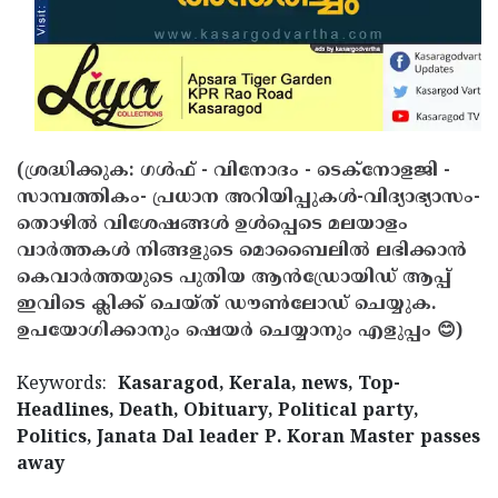
(ശ്രദ്ധിക്കുക: ഗൾഫ് - വിനോദം - ടെക്നോളജി -
സാമ്പത്തികം- പ്രധാന അറിയിപ്പുകൾ-വിദ്യാഭ്യാസം-
തൊഴിൽ വിശേഷങ്ങൾ ഉൾപ്പെടെ മലയാളം
വാർത്തകൾ നിങ്ങളുടെ മൊബൈലിൽ ലഭിക്കാൻ
കെവാർത്തയുടെ പുതിയ ആൻഡ്രോയിഡ് ആപ്പ്
ഇവിടെ ക്ലിക്ക് ചെയ്ത് ഡൗൺലോഡ് ചെയ്യുക.
ഉപയോഗിക്കാനും ഷെയർ ചെയ്യാനും എളുപ്പം 😊)
Keywords:
Kasaragod, Kerala, news, Top-
Headlines, Death, Obituary, Political party,
Politics, Janata Dal leader P. Koran Master passes
away
< !- START disable copy paste -->