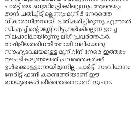
പാർട്ടിയെ ബുദ്ധിമുട്ടിക്കില്ലെന്നും ആരെയും
താൻ ചതിച്ചിട്ടില്ലെന്നും മുനീർ നേരത്തെ
വികാരാധീനനായി പ്രതികരിച്ചിരുന്നു. എന്നാൽ
സി.എച്ചിന്റെ മണ്ണ് വിട്ടുനൽകില്ലെന്ന ഉറച്ച
നിലപാടിലായിരുന്നു ലീഗ് പ്രവർത്തകർ.
രാഷ്ട്രീയത്തിനതീതമായി വലിയൊരു
സൗഹൃദവലയമുള്ള മുനീറിന് നേരെ ഇത്തരം
നടപടികളുണ്ടായത് പ്രവർത്തകർക്ക്
ഉൾക്കൊള്ളാനായിരുന്നില്ല. പാർട്ടി സംവിധാനം
നേരിട്ട് ഫണ്ട് കണ്ടെത്തിയാണ് ഈ
ബാധ്യതകൾ തീർത്തതെന്നാണ് സൂചന.