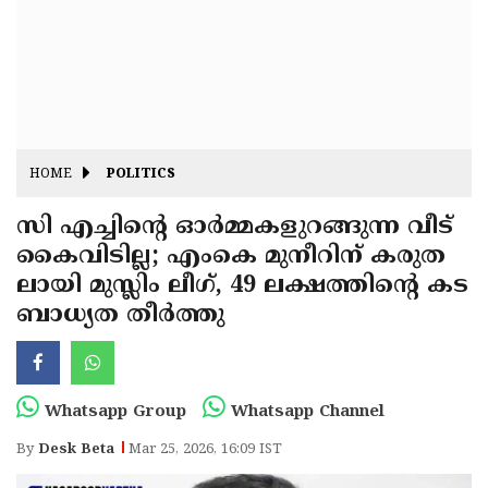
Fitr
May
Day
Eid
Al
Independence
Ad'ha
Day
Onam
HOME
POLITICS
J&K
State
സി എച്ചിന്റെ ഓർമ്മകളുറങ്ങുന്ന വീട്
Haryana
കൈവിടില്ല; എംകെ മുനീറിന് കരുത
Assembly
State
Diwali
ലായി മുസ്ലിം ലീഗ്, 49 ലക്ഷത്തിന്റെ കട
Elections
Assembly
Christmas
ബാധ്യത തീർത്തു
Elections
New-
Year
Republic
Whatsapp Group
Whatsapp Channel
Day
Budget
By
Desk Beta
Mar 25, 2026, 16:09 IST
Delhi