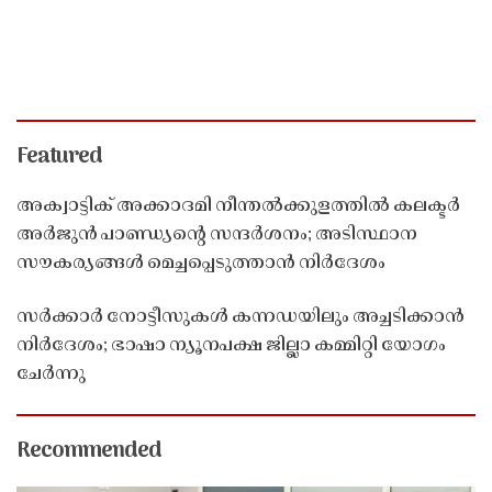
Featured
അക്വാട്ടിക് അക്കാദമി നീന്തൽക്കുളത്തിൽ കലക്ടർ
അർജുൻ പാണ്ഡ്യൻ്റെ സന്ദർശനം; അടിസ്ഥാന
സൗകര്യങ്ങൾ മെച്ചപ്പെടുത്താൻ നിർദേശം
സർക്കാർ നോട്ടീസുകൾ കന്നഡയിലും അച്ചടിക്കാൻ
നിർദേശം; ഭാഷാ ന്യൂനപക്ഷ ജില്ലാ കമ്മിറ്റി യോഗം
ചേർന്നു
Recommended