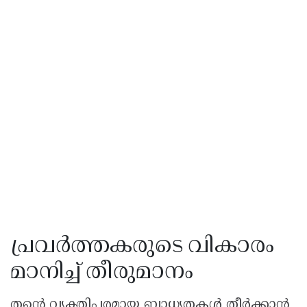
പ്രവർത്തകരുടെ വികാരം
മാനിച്ച് തീരുമാനം
തന്റെ വ്യക്തിപരമായ ബാധ്യതകൾ തീർക്കാൻ