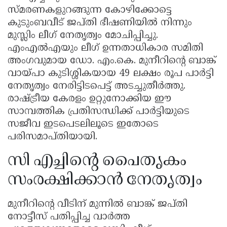
സ്മരണകളുറങ്ങുന്ന കോഴിക്കോട്ടെ
കുടുംബവീട് ജപ്തി ഭീഷണിയിൽ നിന്നും
മുസ്ലിം ലീഗ് നേതൃത്വം മോചിപ്പിച്ചു.
എംഎൽഎയും ലീഗ് ഉന്നതാധികാര സമിതി
അംഗവുമായ ഡോ. എം.കെ. മുനീറിന്റെ ബാങ്ക്
വായ്പാ കുടിശ്ശികയായ 49 ലക്ഷം രൂപ പാർട്ടി
നേതൃത്വം നേരിട്ടിടപെട്ട് അടച്ചുതീർത്തു.
രാഷ്ട്രീയ കേരളം ഉറ്റുനോക്കിയ ഈ
സാമ്പത്തിക പ്രതിസന്ധിക്ക് പാർട്ടിയുടെ
സജീവ ഇടപെടലിലൂടെ ഇതോടെ
പരിസമാപ്തിയായി.
സി എച്ചിന്റെ പൈതൃകം
സംരക്ഷിക്കാൻ നേതൃത്വം
മുനീറിന്റെ വീടിന് മുന്നിൽ ബാങ്ക് ജപ്തി
നോട്ടീസ് പതിപ്പിച്ച വാർത്ത