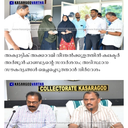
അക്വാട്ടിക് അക്കാദമി നീന്തൽക്കുളത്തിൽ കലക്ടർ
അർജുൻ പാണ്ഡ്യൻ്റെ സന്ദർശനം; അടിസ്ഥാന
സൗകര്യങ്ങൾ മെച്ചപ്പെടുത്താൻ നിർദേശം