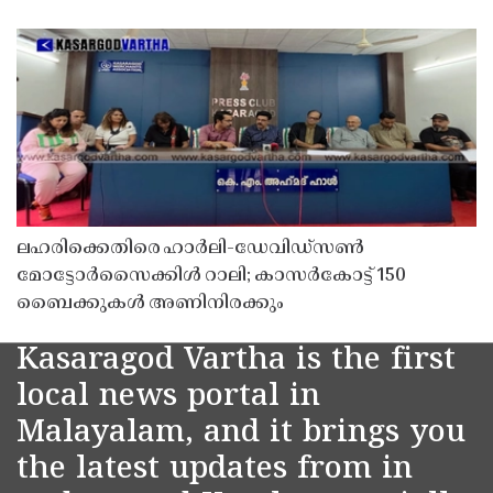
ലഹരിക്കെതിരെ ഹാർലി-ഡേവിഡ്‌സൺ
മോട്ടോർസൈക്കിൾ റാലി; കാസർകോട്ട് 150
ബൈക്കുകൾ അണിനിരക്കും
Kasaragod Vartha is the first
local news portal in
Malayalam, and it brings you
the latest updates from in