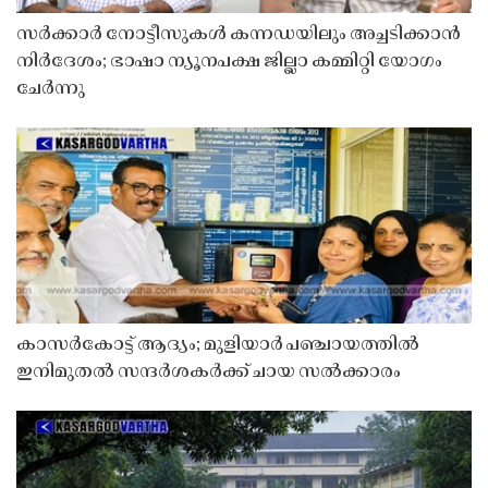
സർക്കാർ നോട്ടീസുകൾ കന്നഡയിലും അച്ചടിക്കാൻ
നിർദേശം; ഭാഷാ ന്യൂനപക്ഷ ജില്ലാ കമ്മിറ്റി യോഗം
ചേർന്നു
കാസർകോട്ട് ആദ്യം; മുളിയാർ പഞ്ചായത്തിൽ
ഇനിമുതൽ സന്ദർശകർക്ക് ചായ സൽക്കാരം