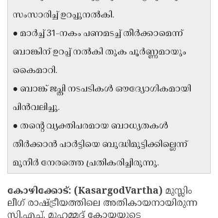
Updates
Assembly
സംസാരിച്ച് ഉറപ്പുനൽകി.
Kerala
Polls
Local
Look
● മാർച്ച് 31-നകം പണമടച്ച് തീർക്കാമെന്ന്
Body
Back
ബാങ്കിന് ഉറപ്പ് നൽകി തുക പൂർണ്ണമായും
Election
2025
കൈമാറി.
● ബാങ്ക് ജപ്തി നടപടികൾ ഔദ്യോഗികമായി
പിൻവലിച്ചു.
● തന്റെ വ്യക്തിപരമായ ബാധ്യതകൾ
തീർക്കാൻ പാർട്ടിയെ ബുദ്ധിമുട്ടിക്കില്ലെന്ന്
മുനീർ നേരത്തെ പ്രതികരിച്ചിരുന്നു.
കോഴിക്കോട്: (KasargodVartha)
മുസ്ലിം
ലീഗ് രാഷ്ട്രീയത്തിലെ അതികായനായിരുന്ന
സി.എച്ച്. മുഹമ്മദ് കോയയുടെ