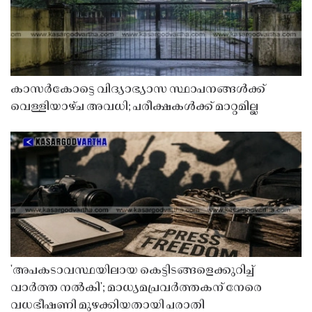
കാസർകോട്ടെ വിദ്യാഭ്യാസ സ്ഥാപനങ്ങൾക്ക്
വെള്ളിയാഴ്ച അവധി; പരീക്ഷകൾക്ക് മാറ്റമില്ല
'അപകടാവസ്ഥയിലായ കെട്ടിടങ്ങളെക്കുറിച്ച്
വാർത്ത നൽകി'; മാധ്യമപ്രവർത്തകന് നേരെ
വധഭീഷണി മുഴക്കിയതായി പരാതി