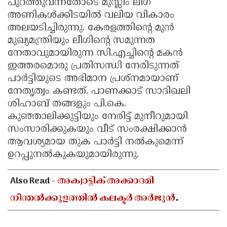
പുറത്തുവന്നതോടെ മുസ്ലിം ലീഗ്
അണികൾക്കിടയിൽ വലിയ വികാരം
അലയടിച്ചിരുന്നു. കേരളത്തിന്റെ മുൻ
മുഖ്യമന്ത്രിയും ലീഗിന്റെ സമുന്നത
നേതാവുമായിരുന്ന സി.എച്ചിന്റെ മകൻ
ഇത്തരമൊരു പ്രതിസന്ധി നേരിടുന്നത്
പാർട്ടിയുടെ അഭിമാന പ്രശ്നമായാണ്
നേതൃത്വം കണ്ടത്. പാണക്കാട് സാദിഖലി
ശിഹാബ് തങ്ങളും പി.കെ.
കുഞ്ഞാലിക്കുട്ടിയും നേരിട്ട് മുനീറുമായി
സംസാരിക്കുകയും വീട് സംരക്ഷിക്കാൻ
ആവശ്യമായ തുക പാർട്ടി നൽകുമെന്ന്
ഉറപ്പുനൽകുകയുമായിരുന്നു.
Also Read -
അക്വാട്ടിക് അക്കാദമി
നീന്തൽക്കുളത്തിൽ കലക്ടർ അർജുൻ
പാണ്ഡ്യൻ്റെ സന്ദർശനം; അടിസ്ഥാന