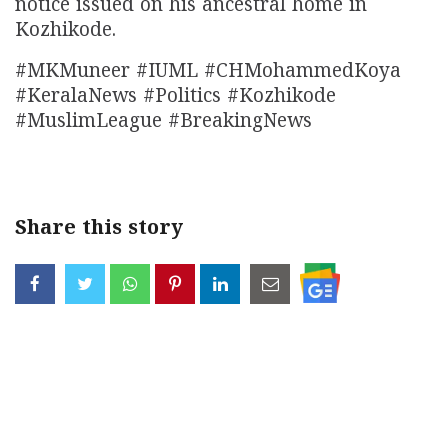
notice issued on his ancestral home in
Kozhikode.
#MKMuneer #IUML #CHMohammedKoya
#KeralaNews #Politics #Kozhikode
#MuslimLeague #BreakingNews
Share this story