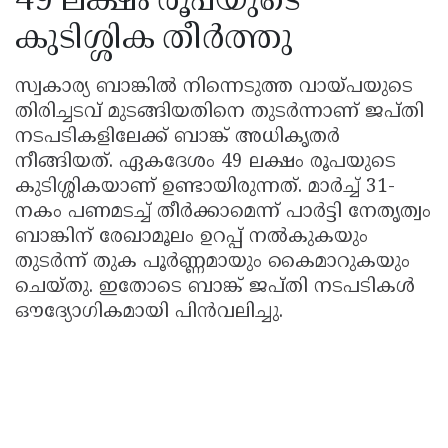
49 ലക്ഷം രൂപയുടെ
കുടിശ്ശിക തീർത്തു
സ്വകാര്യ ബാങ്കിൽ നിന്നെടുത്ത വായ്പയുടെ
തിരിച്ചടവ് മുടങ്ങിയതിനെ തുടർന്നാണ് ജപ്തി
നടപടികളിലേക്ക് ബാങ്ക് അധികൃതർ
നീങ്ങിയത്. ഏകദേശം 49 ലക്ഷം രൂപയുടെ
കുടിശ്ശികയാണ് ഉണ്ടായിരുന്നത്. മാർച്ച് 31-
നകം പണമടച്ച് തീർക്കാമെന്ന് പാർട്ടി നേതൃത്വം
ബാങ്കിന് രേഖാമൂലം ഉറപ്പ് നൽകുകയും
തുടർന്ന് തുക പൂർണ്ണമായും കൈമാറുകയും
ചെയ്തു. ഇതോടെ ബാങ്ക് ജപ്തി നടപടികൾ
ഔദ്യോഗികമായി പിൻവലിച്ചു.