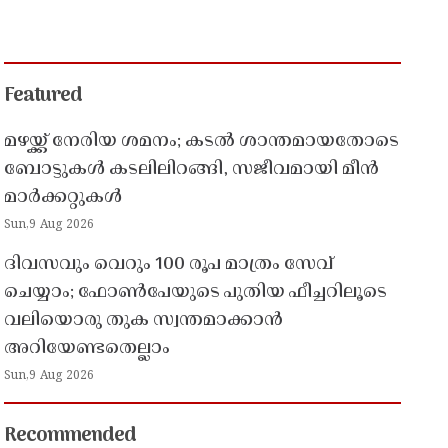
Featured
മഴയ്ക്ക് നേരിയ ശമനം; കടൽ ശാന്തമായതോടെ
ബോട്ടുകൾ കടലിലിറങ്ങി, സജീവമായി മീൻ
മാർക്കറ്റുകൾ
Sun,9 Aug 2026
ദിവസവും വെറും 100 രൂപ മാത്രം സേവ്
ചെയ്യാം; ഫോൺപേയുടെ പുതിയ ഫീച്ചറിലൂടെ
വലിയൊരു തുക സ്വന്തമാക്കാൻ
അറിയേണ്ടതെല്ലാം
Sun,9 Aug 2026
Recommended