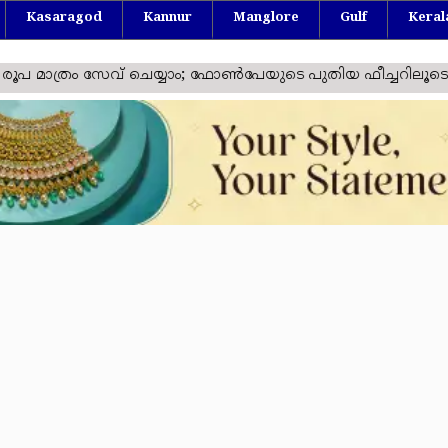
Kasaragod
Kannur
Manglore
Gulf
Keral