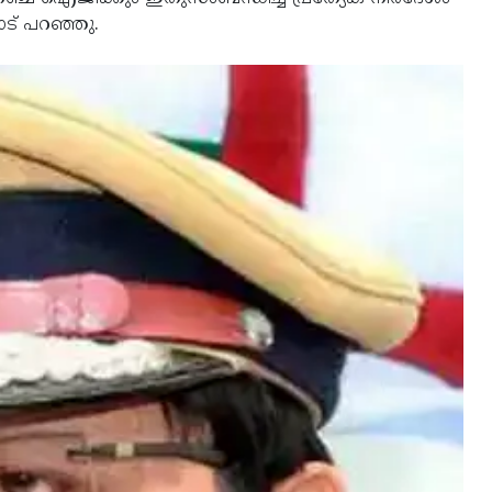
ോട് പറഞ്ഞു.