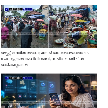
മഴയ്ക്ക് നേരിയ ശമനം; കടൽ ശാന്തമായതോടെ
ബോട്ടുകൾ കടലിലിറങ്ങി, സജീവമായി മീൻ
മാർക്കറ്റുകൾ