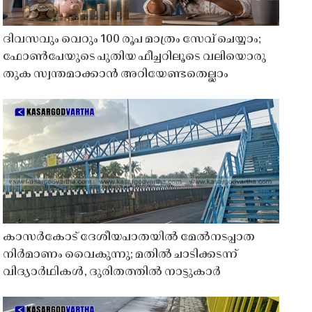
ദിവസവും വെറും 100 രൂപ മാത്രം സേവ് ചെയ്യാം;
ഫോൺപേയുടെ പുതിയ ഫീച്ചറിലൂടെ വലിയൊരു
തുക സ്വന്തമാക്കാൻ അറിയേണ്ടതെല്ലാം
കാസർകോട് ദേശീയപാതയിൽ മേൽനടപ്പാത
നിർമാണം വൈകുന്നു; മതിൽ ചാടിക്കടന്ന്
വിദ്യാർഥികൾ, ദുരിതത്തിൽ നാട്ടുകാർ