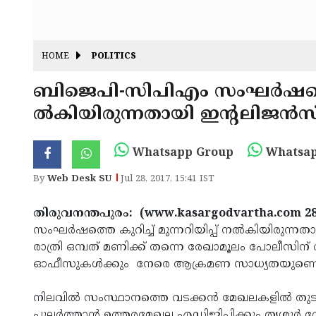
HOME
POLITICS
ബിജെപി-സിപിഎം സംഘര്‍ഷത്തെ ക
ല്‍കിയിരുന്നതായി ഇന്റലിജന്‍സ
Whatsapp Group
Whatsap
By
Web Desk SU
Jul 28, 2017, 15:41 IST
തിരുവനന്തപുരം: (www.kasargodvartha.com 28.
സംഘര്‍ഷത്തെ കുറിച്ച് മുന്നറിയിപ്പ് നല്‍കിയിരുന്നത
രാത്രി ഒമ്പത് മണിക്ക് തന്നെ രേഖാമൂലം പോലീസിന് വിവ
ഓഫീസുകള്‍ക്കും നേരെ ആക്രമണ സാധ്യതയുണ്ടെന്ന റ
നിലവില്‍ സംസ്ഥാനത്തെ വടക്കന്‍ മേഖലകളില്‍ തുടര
പുലര്‍ത്താന്‍ ഉത്തരമേഖല എഡിജിപിക്കും തൃശൂര്‍ റ