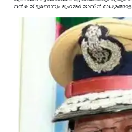
നല്‍കിയിട്ടുണ്ടെന്നും മുഹമ്മദ് യാസീന്‍ മാധ്യമങ്ങള