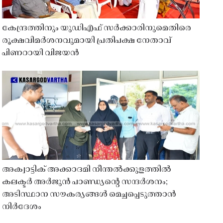
കേന്ദ്രത്തിനും യുഡിഎഫ് സർക്കാരിനുമെതിരെ
രൂക്ഷവിമർശനവുമായി പ്രതിപക്ഷ നേതാവ്
പിണറായി വിജയൻ
അക്വാട്ടിക് അക്കാദമി നീന്തൽക്കുളത്തിൽ
കലക്ടർ അർജുൻ പാണ്ഡ്യൻ്റെ സന്ദർശനം;
അടിസ്ഥാന സൗകര്യങ്ങൾ മെച്ചപ്പെടുത്താൻ
നിർദേശം