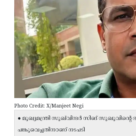
Photo Credit: X/Manjeet Negi
● മുഖ്യമന്ത്രി സുഖ്‌വിന്ദർ സിങ് സുഖുവിന്
പങ്കുവെച്ചതിനാണ് നടപടി