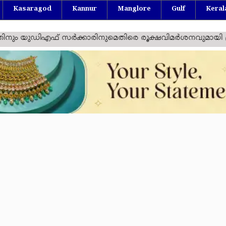
Kasaragod
Kannur
Manglore
Gulf
Keral