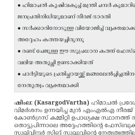
● ഹിമാചൽ കൃഷിവകുപ്പ് മന്ത്രി ചന്ദർ കുമാ
ജനപ്രതിനിധിയുമാണ് നീരജ് ഭാരതി
● സർക്കാരിനോടുള്ള വിയോജിപ്പ് വ്യക്തമാക
അദ്ദേഹം കത്തയച്ചിരുന്നു
● രണ്ട് പേജുള്ള ഈ സുപ്രധാന കത്ത് ഫേസ്
വലിയ അതൃപ്തി ഉണ്ടാക്കിയത്
● പാർട്ടിയുടെ പ്രതിച്ഛായയ്ക്ക് മങ്ങലേൽപ്പ
നേതൃത്വം വ്യക്തമാക്കി
ഷിംല: (KasargodVartha)
ഹിമാചൽ പ്രദേശ
വിമർശനം ഉന്നയിച്ച മുൻ എംഎൽഎ നീരജ് ഭ
കോൺഗ്രസ് കമ്മിറ്റി ഉപാധ്യക്ഷ സ്ഥാനത്ത് ന
തൊട്ടുപിന്നാലെ അദ്ദേഹത്തിന്റെ ഫേസ്ബുക്ക് അക
സുഖ്‌വിന്ദർ സിങ് സുഖുവിന്റെ നേതൃത്വത്ത