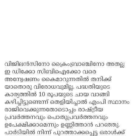
വിജിലൻസിനോ ക്രൈംബ്രാഞ്ചിനോ അതല്ല
ഇ ഡിക്കോ സിബിഐക്കോ വരെ
അന്വേഷണം കൈമാറുന്നതിൽ തനിക്ക്
യാതൊരു വിരോധവുമില്ല. പദ്ധതിയുടെ
കാര്യത്തിൽ 10 രൂപയുടെ ചായ വാങ്ങി
കഴിച്ചിട്ടുണ്ടെന്ന് തെളിയിച്ചാൽ എംപി സ്ഥാനം
രാജിവെക്കുന്നതോടൊപ്പം രാഷ്ട്രീയ
പ്രവർത്തനവും പൊതുപ്രവർത്തനവും
ഉപേക്ഷിക്കാമെന്നും ഉണ്ണിത്താൻ പറഞ്ഞു.
പാർടിയിൽ നിന്ന് പുറത്താക്കപ്പെട്ട ഒരാൾക്ക്