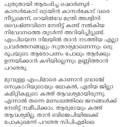
പുതുതായി ആരംഭിച്ച ഷൊർണൂർ -
കാസർകോട് ട്രെയിൻ കാസർകോട് വരെ
നീട്ടുമെന്ന്, റെയിൽവേ മന്ത്രി അശ്വിനി
വൈഷ്ണവിനെ നേരിട്ട് കണ്ട് നൽകിയ
നിവേദനത്തെ തുടർന്ന് അറിയിച്ചിട്ടുണ്ട്.
എംപിയെന്ന നിലയിൽ താൻ നടത്തിയ എല്ലാ
പ്രവർത്തനങ്ങളും സുതാര്യമാണെന്നും ഒരു
രൂപയുടെ ആരോപണം പോലും ആർക്കും
ഉന്നയിക്കാൻ കഴിയില്ലെന്നും ഉണ്ണിത്താൻ
പറഞ്ഞു.
മുമ്പുള്ള എംപിമാരെ കാണാൻ ബ്രാഞ്ച്
സെക്രടറിയുടെയും ലോകൽ, ഏരിയ ജില്ലാ
കമിറ്റികളുടെ കത്ത് ആവശ്യമായിരുന്നു.
എന്നാൽ തന്നെ മണ്ഡലത്തിലെ ജനങ്ങൾക്ക്
നേരിട്ട് സമീപിക്കാം. ആരുടേയും കത്ത്
ആവശ്യമില്ല. താൻ ബിജെപിയിലേക്ക്
പോകുമെന്ന് പറഞ്ഞ സിപിഎമിലെ