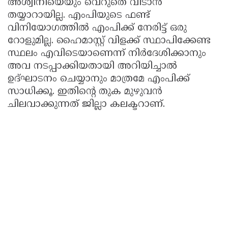
അശ്വിനിയെയും വെറുതെ വിടാൻ
തയ്യാറായില്ല. എംപിയുടെ ഫണ്ട്
വിനിയോഗത്തിൽ എംപിക്ക് നേരിട്ട് ഒരു
റോളുമില്ല. ഹൈമാസ്റ്റ് വിളക്ക് സ്ഥാപിക്കേണ്ട
സ്ഥലം എവിടെയാണെന്ന് നിർദേശിക്കാനും
അവ നടപ്പാക്കിയതായി അറിയിച്ചാൽ
ഉദ്ഘാടനം ചെയ്യാനും മാത്രമേ എംപിക്ക്
സാധിക്കൂ. ഇതിന്റെ തുക മുഴുവൻ
ചിലവാക്കുന്നത് ജില്ലാ കലക്ടറാണ്.