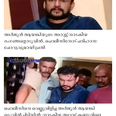
അർജുൻ ആയങ്കിയുടെ അറസ്റ്റ് നാടകീയ
രംഗങ്ങളൊടുവിൽ, പൊലീസിനോട് പരിഹാസ
ചോദ്യവുമായി പ്രതി
പൊലീസിനെ വെല്ലുവിളിച്ച അർജുൻ ആയങ്കി
ഒടുവിൽ പിടിയിൽ; നാടകീയ അറസ്റ്റ് കണ്ണൂരിലെ