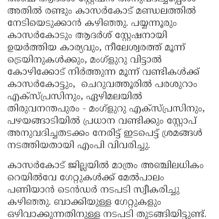
അതിൽ രണ്ടും കാസർകോട് മണ്ഡലത്തിൽ
നേടിയെടുക്കാൻ കഴിഞ്ഞു. പയ്യന്നൂരും
കാസർകോടും ആദർശ് സ്റ്റേഷനായി
ഉയർത്തിയ കാര്യവും, നീലേശ്വരത്ത് മൂന്ന്
ട്രെയിനുകൾക്കും, മംഗ്ളുറു വിട്ടാൽ
കോഴിക്കോട് നിർത്തുന്ന മൂന്ന് വണ്ടികൾക്ക്
കാസർകോട്ടും, ചെറുവത്തൂരിൽ പരശുറാം
എക്‌സ്പ്രസിനും, ഏഴിമലയിൽ
തിരുവനന്തപുരം - മംഗ്ളുറു എക്‌സ്പ്രസിനും,
പഴയങ്ങാടിയിൽ പ്രധാന വണ്ടിക്കും സ്റ്റോപ്
അനുവദിച്ചതടക്കം നേരിട്ട് ഇടപെട്ട് ശ്രമങ്ങൾ
നടത്തിയതായി എംപി വിവരിച്ചു.
കാസർകോട് ജില്ലയിൽ മാത്രം അഞ്ചിലധികം
റെയിൽവേ ഗേറ്റുകൾക്ക് മേൽപാലം
പണിയാൻ ടെൻഡർ നടപടി സ്വീകരിച്ചു
കഴിഞ്ഞു. ബാക്കിയുള്ള ഗേറ്റുകളും
ഒഴിവാക്കുന്നതിനുള്ള നടപടി തുടങ്ങിയിട്ടുണ്ട്.