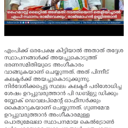
എംപിക്ക് ഒരപേക്ഷ കിട്ടിയാൽ അതാത് തദ്ദേശ
സ്ഥാപനങ്ങൾക്ക് അയച്ചുകൊടുത്ത്
ഭരണസമിതിയുടെ അംഗീകാരം
വാങ്ങുകയാണ് ചെയ്യുന്നത്. അത് പിന്നീട്
കലക്ടർക്ക് അയച്ചുകൊടുക്കുന്നു.
നിർദേശിക്കപ്പെട്ട സ്ഥലം കലക്ടർ പരിശോധിച്ച
ശേഷം ഉറപ്പുവരുത്താൻ പി ഡബ്ള്യു ഡിക്കും
ബ്ലോക് ഡെവലപ്മെന്റ് ഓഫീസർക്കും
കൈമാറുകയാണ് ചെയ്യുന്നത്. ഗുണമേന്മ
ഉറപ്പുവരുത്താൻ അംഗീകാരമുള്ള
പൊതുമേഖലാ സ്ഥാപനമായ കെൽട്രോൺ