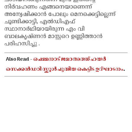
നിർവഹണം എങ്ങനെയാണെന്ന്
അന്വേഷിക്കാൻ പോലും മെനക്കെട്ടില്ലെന്ന്
ചൂണ്ടിക്കാട്ടി, എൽഡിഎഫ്
സ്ഥാനാർഥിയായിരുന്ന എം വി
ബാലകൃഷ്ണൻ മാസ്റ്ററെ ഉണ്ണിത്താൻ
പരിഹസിച്ചു .
Also Read -
ചെമ്മനാട് ജമാഅത്ത് ഹയർ
സെക്കൻഡറി സ്കൂൾ പുതിയ കെട്ടിട ഉദ്ഘാടനം
ഓഗസ്റ്റ് 10-ന്; മന്ത്രി അഡ്വ. എൻ ഷംസുദ്ദീൻ
നിർവഹിക്കും