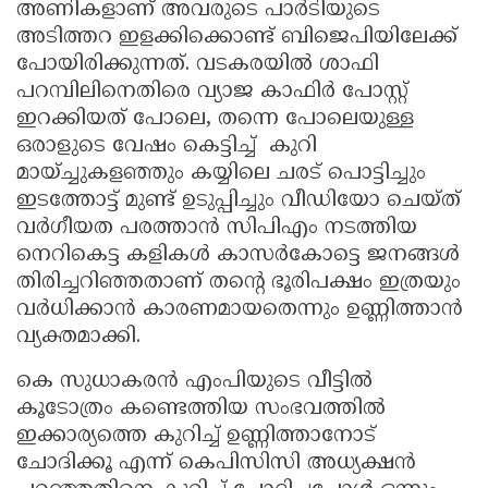
അണികളാണ് അവരുടെ പാർടിയുടെ
അടിത്തറ ഇളക്കിക്കൊണ്ട് ബിജെപിയിലേക്ക്
പോയിരിക്കുന്നത്. വടകരയിൽ ശാഫി
പറമ്പിലിനെതിരെ വ്യാജ കാഫിർ പോസ്റ്റ്
ഇറക്കിയത് പോലെ, തന്നെ പോലെയുള്ള
ഒരാളുടെ വേഷം കെട്ടിച്ച് കുറി
മായ്ച്ചുകളഞ്ഞും കയ്യിലെ ചരട് പൊട്ടിച്ചും
ഇടത്തോട്ട് മുണ്ട് ഉടുപ്പിച്ചും വീഡിയോ ചെയ്ത്
വർഗീയത പരത്താൻ സിപിഎം നടത്തിയ
നെറികെട്ട കളികൾ കാസർകോട്ടെ ജനങ്ങൾ
തിരിച്ചറിഞ്ഞതാണ് തന്റെ ഭൂരിപക്ഷം ഇത്രയും
വർധിക്കാൻ കാരണമായതെന്നും ഉണ്ണിത്താൻ
വ്യക്തമാക്കി.
കെ സുധാകരൻ എംപിയുടെ വീട്ടിൽ
കൂടോത്രം കണ്ടെത്തിയ സംഭവത്തിൽ
ഇക്കാര്യത്തെ കുറിച്ച് ഉണ്ണിത്താനോട്
ചോദിക്കൂ എന്ന് കെപിസിസി അധ്യക്ഷൻ