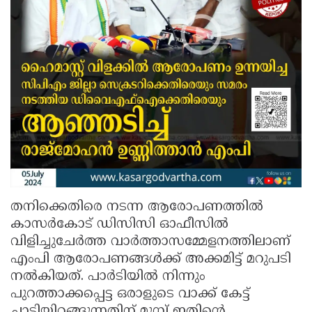
തനിക്കെതിരെ നടന്ന ആരോപണത്തിൽ
കാസർകോട് ഡിസിസി ഓഫീസിൽ
വിളിച്ചുചേർത്ത വാർത്താസമ്മേളനത്തിലാണ്
എംപി ആരോപണങ്ങൾക്ക് അക്കമിട്ട് മറുപടി
നൽകിയത്. പാർടിയിൽ നിന്നും
പുറത്താക്കപ്പെട്ട ഒരാളുടെ വാക്ക് കേട്ട്
ചാടിയിറങ്ങുന്നതിന് മുമ്പ് ഇതിന്റെ