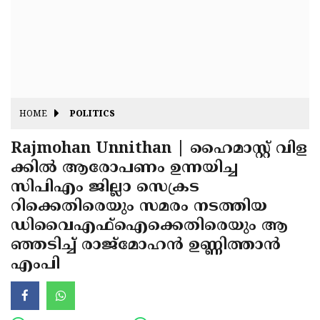
Fitr
May
Day
Eid
Al
Independence
Ad'ha
Day
Onam
HOME
POLITICS
J&K
State
Rajmohan Unnithan | ഹൈമാസ്റ്റ് വിള
Haryana
ക്കിൽ ആരോപണം ഉന്നയിച്ച
Assembly
State
Diwali
സിപിഎം ജില്ലാ സെക്രട
Elections
Assembly
Christmas
റിക്കെതിരെയും സമരം നടത്തിയ
Elections
ഡിവൈഎഫ്ഐക്കെതിരെയും ആ
New-
ഞ്ഞടിച്ച് രാജ്‌മോഹൻ ഉണ്ണിത്താൻ
Year
Republic
എംപി
Day
Budget
Delhi