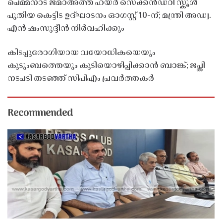
ചെമ്മനാട് ജമാഅത്ത് ഹയർ സെക്കൻഡറി സ്കൂൾ
പുതിയ കെട്ടിട ഉദ്ഘാടനം ഓഗസ്റ്റ് 10-ന്; മന്ത്രി അഡ്വ.
എൻ ഷംസുദ്ദീൻ നിർവഹിക്കും
കിടപ്പുരോഗിയായ വയോധികയെയും
കുടുംബത്തെയും കുടിയൊഴിപ്പിക്കാൻ ബാങ്ക്; ജപ്തി
നടപടി തടഞ്ഞ് സിപിഎം പ്രവർത്തകർ
Recommended