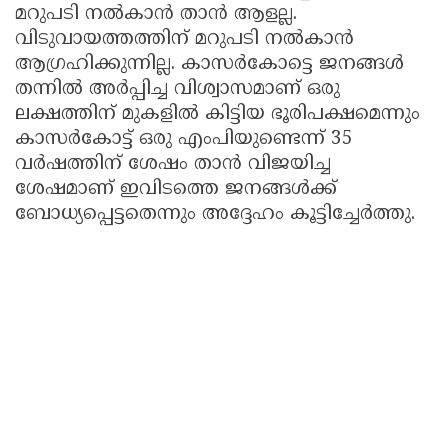
മറുപടി നൽകാൻ താൻ ആളല്ല.
വിടുവായത്തത്തിന് മറുപടി നൽകാൻ
ആഗ്രഹിക്കുന്നില്ല. കാസർകോട്ടെ ജനങ്ങൾ
തന്നിൽ അർപ്പിച്ച വിശ്വാസമാണ് ഒരു
ലക്ഷത്തിന് മുകളിൽ കിട്ടിയ ഭൂരിപക്ഷമെന്നും
കാസർകോട്ട് ഒരു എംപിയുണ്ടെന്ന് 35
വർഷത്തിന് ശേഷം താൻ വിജയിച്ച
ശേഷമാണ് ഇവിടത്തെ ജനങ്ങൾക്ക്
ബോധ്യപ്പെട്ടതെന്നും അദ്ദേഹം കൂട്ടിച്ചേർത്തു.