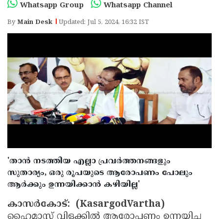
Election
Maha
Whatsapp Group
Whatsapp Channel
Shivarathri
International
By
Main Desk
Updated: Jul 5, 2024, 16:32 IST
Women's
Anti-
Day
Drug
Attukal
Campaign
Pongala
Holi
2025
2025
IPL
2025
Eid
Al-
Waqf
Fitr
Bill
Vishu
2025
Controversy
'താൻ നടത്തിയ എല്ലാ പ്രവർത്തനങ്ങളും
Festival
Good
സുതാര്യം, ഒരു രൂപയുടെ ആരോപണം പോലും
2025
Friday
Easter
ആർക്കും ഉന്നയിക്കാൻ കഴിയില്ല'
Observance
Sunday
By-
കാസർകോട്: (KasargodVartha)
2025
2025
Election
Bihar
ഹൈമാസ്റ്റ് വിളക്കിൽ ആരോപണം ഉന്നയിച്ച