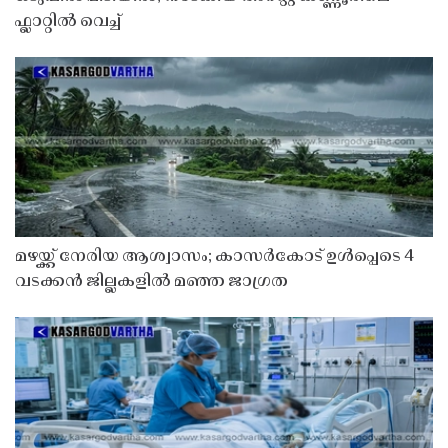
ഫ്ലാറ്റിൽ വെച്ച്
മഴയ്ക്ക് നേരിയ ആശ്വാസം; കാസർകോട് ഉൾപ്പെടെ 4
വടക്കൻ ജില്ലകളിൽ മഞ്ഞ ജാഗ്രത