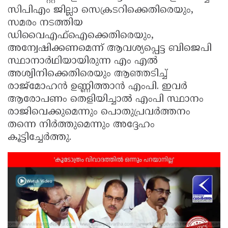
സിപിഎം ജില്ലാ സെക്രടറിക്കെതിരെയും,
Updates
Assembly
Kerala
സമരം നടത്തിയ
Polls
Local
Look
ഡിവൈഎഫ്ഐക്കെതിരെയും,
അന്വേഷിക്കണമെന്ന് ആവശ്യപ്പെട്ട ബിജെപി
Body
Back
സ്ഥാനാർഥിയായിരുന്ന എം എൽ
Election
2025
അശ്വിനിക്കെതിരെയും ആഞ്ഞടിച്ച്
രാജ്‌മോഹൻ ഉണ്ണിത്താൻ എംപി. ഇവർ
ആരോപണം തെളിയിച്ചാൽ എംപി സ്ഥാനം
രാജിവെക്കുമെന്നും പൊതുപ്രവർത്തനം
തന്നെ നിർത്തുമെന്നും അദ്ദേഹം
കൂട്ടിച്ചേർത്തു.