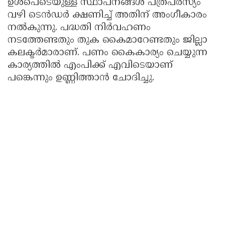
ഉൾപെടെയുള്ള സ്ഥാപനങ്ങൾ പത്രപരസ്യം
വഴി ടെൻഡർ ക്ഷണിച്ച് അതിന് അംഗീകാരം
നൽകുന്നു. പദ്ധതി നിർവഹണം
നടത്തേണ്ടതും തുക കൈമാറേണ്ടതും ജില്ലാ
കലക്ടർമാരാണ്. പണം കൈകാര്യം ചെയ്യുന്ന
കാര്യത്തിൽ എംപിക്ക് എവിടെയാണ്
പങ്കെന്നും ഉണ്ണിത്താൻ ചോദിച്ചു.