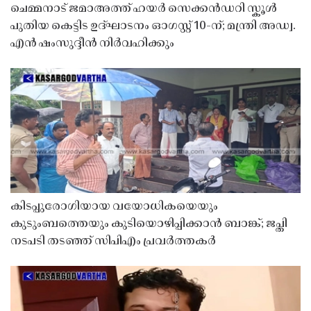
ചെമ്മനാട് ജമാഅത്ത് ഹയർ സെക്കൻഡറി സ്കൂൾ
പുതിയ കെട്ടിട ഉദ്ഘാടനം ഓഗസ്റ്റ് 10-ന്; മന്ത്രി അഡ്വ.
എൻ ഷംസുദ്ദീൻ നിർവഹിക്കും
കിടപ്പുരോഗിയായ വയോധികയെയും
കുടുംബത്തെയും കുടിയൊഴിപ്പിക്കാൻ ബാങ്ക്; ജപ്തി
നടപടി തടഞ്ഞ് സിപിഎം പ്രവർത്തകർ