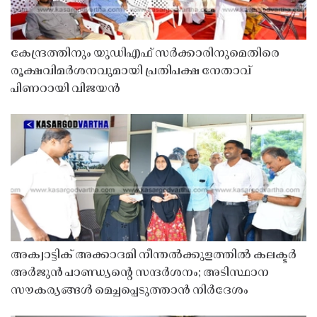
കേന്ദ്രത്തിനും യുഡിഎഫ് സർക്കാരിനുമെതിരെ
രൂക്ഷവിമർശനവുമായി പ്രതിപക്ഷ നേതാവ്
പിണറായി വിജയൻ
അക്വാട്ടിക് അക്കാദമി നീന്തൽക്കുളത്തിൽ കലക്ടർ
അർജുൻ പാണ്ഡ്യൻ്റെ സന്ദർശനം; അടിസ്ഥാന
സൗകര്യങ്ങൾ മെച്ചപ്പെടുത്താൻ നിർദേശം