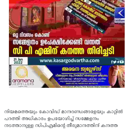
Updates
Assembly
Kerala
Polls
Local
Look
Body
Back
Election
2025
നിയമത്തെയും കോവിഡ് മാനദണ്ഡങ്ങളേയും കാറ്റില്‍
പറത്തി അധികാരം ഉപയോഗിച്ച് സമ്മേളനം
നടത്താനുള്ള സിപിഎമിന്റെ തീരുമാനത്തിന് കനത്ത