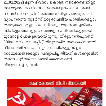
Election
Maha
21.01.2022)
മൂന്ന് ദിവസം കൊണ്ട് നടക്കേണ്ട ജില്ലാ
സമ്മേളനം ഒറ്റ ദിവസം കൊണ്ട് ഉപേക്ഷിക്കേണ്ടി
Shivarathri
International
വന്നത് സിപിഎമിന് കനത്ത തിരിച്ചടി. ഒമിക്രോണ്‍
Women's
Anti-
വ്യാപനത്തെ തുടര്‍ന്ന് മറ്റു രാഷ്ട്രീയ പാര്‍ടികളെല്ലാം
തങ്ങളുടെ എല്ലാ പരിപാടികളും മാറ്റിവെച്ചെങ്കിലും
Day
Drug
Attukal
സിപിഎം തങ്ങളുടെ സമ്മേളന പരിപാടികളുമായി
Campaign
Pongala
Holi
മുന്നോട്ട് പോകുകയായിരുന്നു. തിരുവനന്തപുരത്ത്
500പേരെ പങ്കെടുപ്പിച്ച് തിരുവാതിര അടക്കം നടത്തി
2025
2025
IPL
വിവാദത്തിലായെങ്കിലും ബാക്കിയുള്ള ജില്ലാ
2025
Eid
സമ്മേളനങ്ങളെല്ലാം പ്രഖ്യാപിച്ച തീയതികൾക്കുള്ളില്‍
തന്നെ പൂര്‍ത്തിയാക്കാന്‍ തന്നെയാണ്
Al-
Waqf
തീരുമാനിച്ചിരുന്നത്.
Fitr
Bill
Vishu
2025
Controversy
Festival
Good
2025
Friday
Easter
Observance
Sunday
By-
2025
2025
Election
Bihar