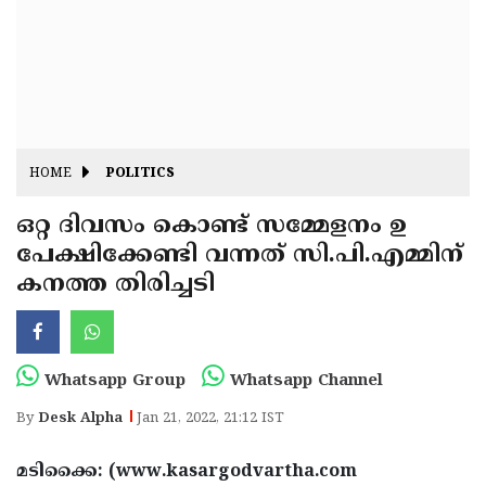
Fitr
May
Day
Eid
Al
Independence
Ad'ha
Day
Onam
HOME
POLITICS
J&K
State
ഒറ്റ ദിവസം കൊണ്ട് സമ്മേളനം ഉ
Haryana
പേക്ഷിക്കേണ്ടി വന്നത് സി.പി.എമ്മിന്
Assembly
State
Diwali
കനത്ത തിരിച്ചടി
Elections
Assembly
Christmas
Elections
New-
Year
Republic
Whatsapp Group
Whatsapp Channel
Day
Budget
By
Desk Alpha
Jan 21, 2022, 21:12 IST
Delhi
മടിക്കൈ: (www.kasargodvartha.com