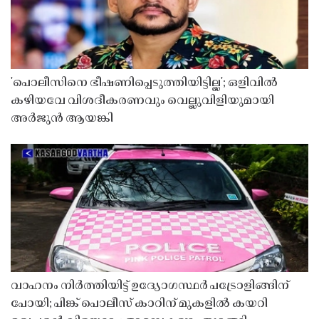
'പൊലീസിനെ ഭീഷണിപ്പെടുത്തിയിട്ടില്ല'; ഒളിവിൽ
കഴിയവേ വിശദീകരണവും വെല്ലുവിളിയുമായി
അർജുൻ ആയങ്കി
വാഹനം നിർത്തിയിട്ട് ഉദ്യോഗസ്ഥർ പട്രോളിങ്ങിന്
പോയി; പിങ്ക് പൊലീസ് കാറിന് മുകളിൽ കയറി