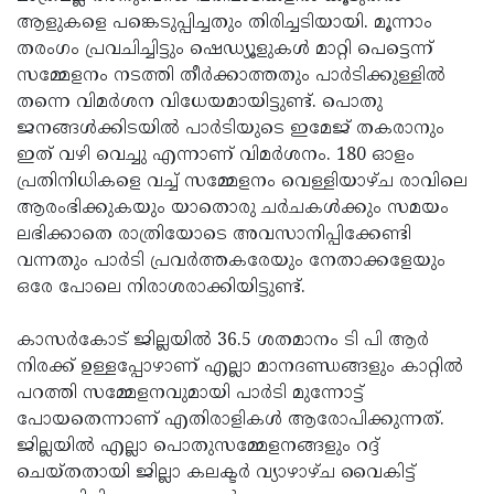
ആളുകളെ പങ്കെടുപ്പിച്ചതും തിരിച്ചടിയായി. മൂന്നാം
തരംഗം പ്രവചിച്ചിട്ടും ഷെഡ്യൂളുകള്‍ മാറ്റി പെട്ടെന്ന്
സമ്മേളനം നടത്തി തീര്‍ക്കാത്തതും പാര്‍ടിക്കുള്ളില്‍
തന്നെ വിമര്‍ശന വിധേയമായിട്ടുണ്ട്. പൊതു
ജനങ്ങള്‍ക്കിടയില്‍ പാര്‍ടിയുടെ ഇമേജ് തകരാനും
ഇത് വഴി വെച്ചു എന്നാണ് വിമര്‍ശനം. 180 ഓളം
പ്രതിനിധികളെ വച്ച് സമ്മേളനം വെള്ളിയാഴ്ച രാവിലെ
ആരംഭിക്കുകയും യാതൊരു ചര്‍ചകള്‍ക്കും സമയം
ലഭിക്കാതെ രാത്രിയോടെ അവസാനിപ്പിക്കേണ്ടി
വന്നതും പാര്‍ടി പ്രവര്‍ത്തകരേയും നേതാക്കളേയും
ഒരേ പോലെ നിരാശരാക്കിയിട്ടുണ്ട്.
കാസര്‍കോട് ജില്ലയില്‍ 36.5 ശതമാനം ടി പി ആര്‍
നിരക്ക് ഉള്ളപ്പോഴാണ് എല്ലാ മാനദണ്ഡങ്ങളും കാറ്റില്‍
പറത്തി സമ്മേളനവുമായി പാര്‍ടി മുന്നോട്ട്
പോയതെന്നാണ് എതിരാളികള്‍ ആരോപിക്കുന്നത്.
ജില്ലയില്‍ എല്ലാ പൊതുസമ്മേളനങ്ങളും റദ്ദ്
ചെയ്തതായി ജില്ലാ കലക്ടര്‍ വ്യാഴാഴ്ച വൈകിട്ട്