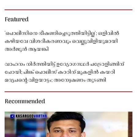
Featured
'പൊലീസിനെ ഭീഷണിപ്പെടുത്തിയിട്ടില്ല'; ഒളിവിൽ
കഴിയവേ വിശദീകരണവും വെല്ലുവിളിയുമായി
അർജുൻ ആയങ്കി
വാഹനം നിർത്തിയിട്ട് ഉദ്യോഗസ്ഥർ പട്രോളിങ്ങിന്
പോയി; പിങ്ക് പൊലീസ് കാറിന് മുകളിൽ കയറി
മദ്യപൻ്റെ വിളയാട്ടം; അന്വേഷണം തുടങ്ങി
Recommended