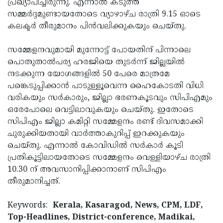
പ്രഖ്യാപിച്ചിരുന്നു. എന്നാല്‍ കടുത്ത
സമ്മര്‍ദ്ദമുണ്ടായതോടെ വ്യാഴാഴ്ച രാത്രി 9.15 ഓടെ
കലക്ടര്‍ തീരുമാനം പിന്‍വലിക്കുകയും ചെയ്തു.
സമ്മേളനവുമായി മുന്നോട്ട് പോയതിന് പിന്നാലെ
പൊതുതാല്‍പര്യ ഹരജിയെ തുടര്‍ന്ന് ജില്ലയില്‍
നടക്കുന്ന യോഗങ്ങളില്‍ 50 പേരെ മാത്രമേ
പങ്കെടുപ്പിക്കാന്‍ പാടുള്ളൂവെന്ന ഹൈകോടതി വിധി
വരികയും സര്‍കാരും, ജില്ലാ ഭരണകൂടവും സിപിഎമും
ഒരേപോലെ വെട്ടിലാവുകയും ചെയ്തു. ഇതോടെ
സിപിഎം ജില്ലാ കമിറ്റി സമ്മേളനം രണ്ട് ദിവസമാക്കി
ചുരുക്കിയതായി വാര്‍ത്താകുറിപ്പ് ഇറക്കുകയും
ചെയ്തു. എന്നാല്‍ കോവിഡില്‍ സര്‍കാർ കൂടി
പ്രതികൂട്ടിലായതോടെ സമ്മേളനം വെള്ളിയാഴ്ച രാത്രി
10.30 ന് അവസാനിപ്പിക്കാനാണ് സിപിഎം
തീരുമാനിച്ചത്.
Keywords:
Kerala, Kasaragod, News, CPM, LDF,
Top-Headlines, District-conference, Madikai,