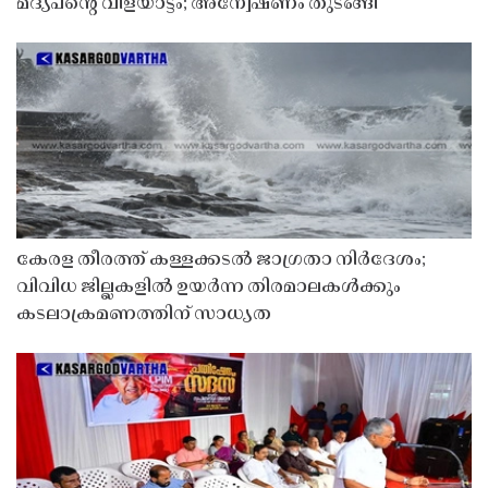
മദ്യപൻ്റെ വിളയാട്ടം; അന്വേഷണം തുടങ്ങി
കേരള തീരത്ത് കള്ളക്കടൽ ജാഗ്രതാ നിർദേശം;
വിവിധ ജില്ലകളിൽ ഉയർന്ന തിരമാലകൾക്കും
കടലാക്രമണത്തിന് സാധ്യത