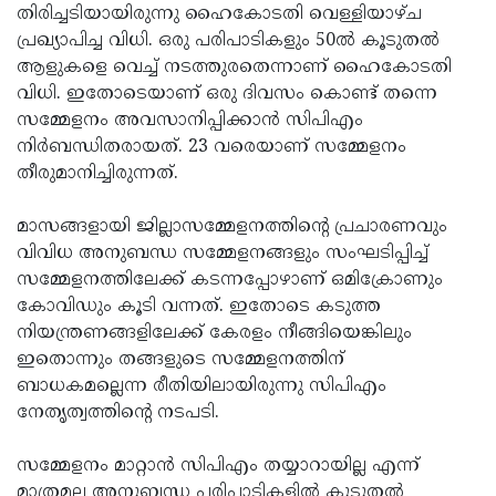
തിരിച്ചടിയായിരുന്നു ഹൈകോടതി വെള്ളിയാഴ്ച
പ്രഖ്യാപിച്ച വിധി. ഒരു പരിപാടികളും 50ല്‍ കൂടുതല്‍
ആളുകളെ വെച്ച് നടത്തുരതെന്നാണ് ഹൈകോടതി
വിധി. ഇതോടെയാണ് ഒരു ദിവസം കൊണ്ട് തന്നെ
സമ്മേളനം അവസാനിപ്പിക്കാന്‍ സിപിഎം
നിര്‍ബന്ധിതരായത്. 23 വരെയാണ് സമ്മേളനം
തീരുമാനിച്ചിരുന്നത്.
മാസങ്ങളായി ജില്ലാസമ്മേളനത്തിന്റെ പ്രചാരണവും
വിവിധ അനുബന്ധ സമ്മേളനങ്ങളും സംഘടിപ്പിച്ച്
സമ്മേളനത്തിലേക്ക് കടന്നപ്പോഴാണ് ഒമിക്രോണും
കോവിഡും കൂടി വന്നത്. ഇതോടെ കടുത്ത
നിയന്ത്രണങ്ങളിലേക്ക് കേരളം നീങ്ങിയെങ്കിലും
ഇതൊന്നും തങ്ങളുടെ സമ്മേളനത്തിന്
ബാധകമല്ലെന്ന രീതിയിലായിരുന്നു സിപിഎം
നേതൃത്വത്തിന്റെ നടപടി.
സമ്മേളനം മാറ്റാന്‍ സിപിഎം തയ്യാറായില്ല എന്ന്
മാത്രമല്ല അനുബന്ധ പരിപാടികളില്‍ കൂടുതല്‍