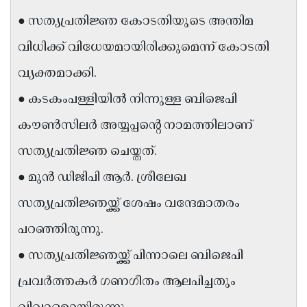
Updates
Assembly
● സത്യപ്രതിജ്ഞ കോടതിയുടെ അന്തിമ
Kerala
Polls
Local
Look
വിധിക്ക് വിധേയമായിരിക്കുമെന്ന് കോടതി
Body
Back
വ്യക്തമാക്കി.
Election
2025
● കടകംപള്ളിയിൽ നിന്നുള്ള ബിജെപി
കൗൺസിലർ അയ്യപ്പന്റെ നാമത്തിലാണ്
സത്യപ്രതിജ്ഞ ചെയ്തത്.
● മുൻ ഡിജിപി ആർ. ശ്രീലേഖ
സത്യപ്രതിജ്ഞയ്ക്ക് ശേഷം വന്ദേമാതരം
പറഞ്ഞിരുന്നു.
● സത്യപ്രതിജ്ഞയ്ക്ക് പിന്നാലെ ബിജെപി
പ്രവർത്തകർ ഗണഗീതം ആലപിച്ചതും