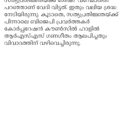
സത്യപ്രതിജ്ഞയ്ക്ക് ശേഷം 'വന്ദേമാതരം'
പറഞ്ഞാണ് വേദി വിട്ടത്. ഇതും വലിയ ശ്രദ്ധ
നേടിയിരുന്നു. കൂടാതെ, സത്യപ്രതിജ്ഞയ്ക്ക്
പിന്നാലെ ബിജെപി പ്രവർത്തകർ
കോർപ്പറേഷൻ കൗൺസിൽ ഹാളിൽ
ആർഎസ്എസ് ഗണഗീതം ആലപിച്ചതും
വിവാദത്തിന് വഴിവെച്ചിരുന്നു.