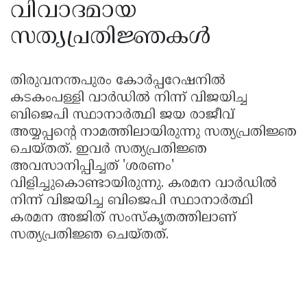
വിവാദമായ
സത്യപ്രതിജ്ഞകൾ
തിരുവനന്തപുരം കോർപ്പറേഷനിൽ
കടകംപള്ളി വാർഡിൽ നിന്ന് വിജയിച്ച
ബിജെപി സ്ഥാനാർത്ഥി ജയ രാജീവ്
അയ്യപ്പന്റെ നാമത്തിലായിരുന്നു സത്യപ്രതിജ്ഞ
ചെയ്തത്. ഇവർ സത്യപ്രതിജ്ഞ
അവസാനിപ്പിച്ചത് 'ശരണം'
വിളിച്ചുകൊണ്ടായിരുന്നു. കരമന വാർഡിൽ
നിന്ന് വിജയിച്ച ബിജെപി സ്ഥാനാർത്ഥി
കരമന അജിത് സംസ്കൃതത്തിലാണ്
സത്യപ്രതിജ്ഞ ചെയ്തത്.