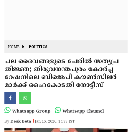
Fitr
May
Day
Eid
Al
Independence
Ad'ha
Day
Onam
HOME
POLITICS
J&K
State
പല ദൈവങ്ങളുടെ പേരിൽ സത്യപ്ര
Haryana
തിജ്ഞ; തിരുവനന്തപുരം കോർപ്പ
Assembly
State
Diwali
റേഷനിലെ ബിജെപി കൗൺസിലർ
Elections
Assembly
Christmas
മാർക്ക് ഹൈകോടതി നോട്ടീസ്
Elections
New-
Year
Republic
Whatsapp Group
Whatsapp Channel
Day
Budget
By
Desk Beta
Jan 15, 2026, 14:33 IST
Delhi