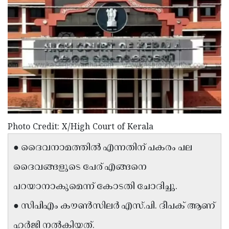
Election
Maha
Shivarathri
International
Women's
Anti-
Day
Drug
Attukal
Campaign
Pongala
Holi
2025
2025
IPL
2025
Eid
Photo Credit: X/High Court of Kerala
Al-
Waqf
● ദൈവനാമത്തിൽ എന്നതിന് പകരം പല
Fitr
Bill
Vishu
ദൈവങ്ങളുടെ പേര് എങ്ങനെ
2025
Controversy
Festival
Good
പറയാനാകുമെന്ന് കോടതി ചോദിച്ചു.
2025
Friday
Easter
● സിപിഎം കൗൺസിലർ എസ്.പി. ദീപക് ആണ്
Observance
Sunday
By-
2025
2025
ഹർജി നൽകിയത്.
Election
Bihar