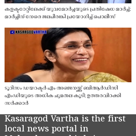
കളക്ടറേറ്റിലേക്ക് യുവമോർച്ചയുടെ പ്രതിഷേധ മാർച്ച്;
മാർച്ചിന് നേരെ ജലപീരങ്കി പ്രയോഗിച്ച് പൊലീസ്
ടൂറിസം ഡയറക്ടർ എം അഞ്ജനയ്ക്ക് ബിആർഡിസി
എംഡിയുടെ അധിക ചുമതല കൂടി; ഉത്തരവിറക്കി
സർക്കാർ
Kasaragod Vartha is the first
local news portal in