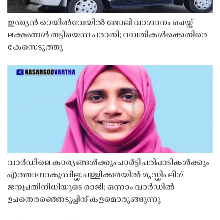
ഇന്ത്യൻ റെയിൽവേയിൽ ജോലി വാഗ്ദാനം ചെയ്ത്
ലക്ഷങ്ങൾ തട്ടിയെന്ന പരാതി; ദമ്പതികൾക്കെതിരെ
കേസെടുത്തു
വാർഡിലെ കാര്യങ്ങൾക്കും പാർട്ടി പരിപാടികൾക്കും
എത്താനാകുന്നില്ല; പള്ളിക്കരയിൽ മുസ്ലിം ലീഗ്
ജനപ്രതിനിധിയുടെ രാജി; ഒന്നാം വാർഡിൽ
ഉപതെരഞ്ഞെടുപ്പിന് കളമൊരുങ്ങുന്നു