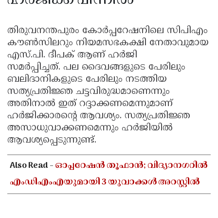
ഹർജിക്ക് പിന്നിൽ
തിരുവനന്തപുരം കോർപ്പറേഷനിലെ സിപിഎം
കൗൺസിലറും നിയമസഭകക്ഷി നേതാവുമായ
എസ്.പി. ദീപക് ആണ് ഹർജി
സമർപ്പിച്ചത്. പല ദൈവങ്ങളുടെ പേരിലും
ബലിദാനികളുടെ പേരിലും നടത്തിയ
സത്യപ്രതിജ്ഞ ചട്ടവിരുദ്ധമാണെന്നും
അതിനാൽ ഇത് റദ്ദാക്കണമെന്നുമാണ്
ഹർജിക്കാരന്റെ ആവശ്യം. സത്യപ്രതിജ്ഞ
അസാധുവാക്കണമെന്നും ഹർജിയിൽ
ആവശ്യപ്പെടുന്നുണ്ട്.
Also Read -
ഓപ്പറേഷൻ തൂഫാൻ; വിദ്യാനഗറിൽ
എംഡിഎംഎയുമായി 3 യുവാക്കൾ അറസ്റ്റിൽ