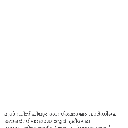
മുൻ ഡിജിപിയും ശാസ്തമംഗലം വാർഡിലെ
കൗൺസിലറുമായ ആർ. ശ്രീലേഖ