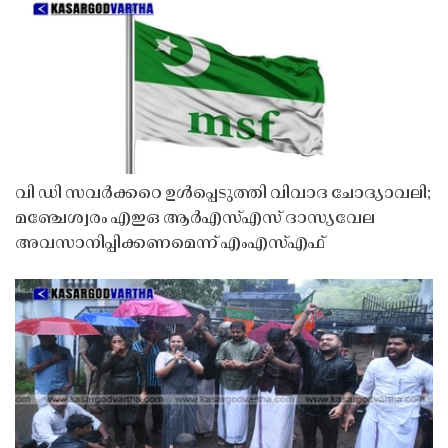
വി ഡി സവർക്കറെ ഉൾപ്പെടുത്തി വിവാദ ചോദ്യാവലി;
മഞ്ചേശ്വരം എഇഒ ആർഎസ്എസ് ദാസ്യവേല
അവസാനിപ്പിക്കണമെന്ന് എംഎസ്എഫ്