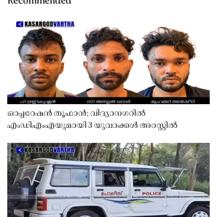
Recommended
ഓപ്പറേഷൻ തൂഫാൻ; വിദ്യാനഗറിൽ
എംഡിഎംഎയുമായി 3 യുവാക്കൾ അറസ്റ്റിൽ