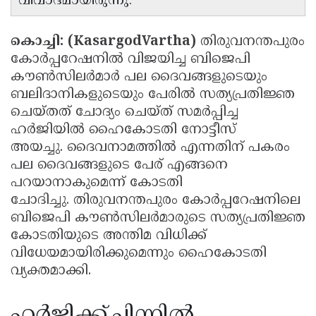
വിവാദമായിരുന്നു.
കൊച്ചി: (KasargodVartha)
തിരുവനന്തപുരം
കോർപ്പറേഷനിൽ വിജയിച്ച ബിജെപി
കൗൺസിലർമാർ പല ദൈവങ്ങളുടെയും
ബലിദാനികളുടെയും പേരിൽ സത്യപ്രതിജ്ഞ
ചെയ്തത് ചോദ്യം ചെയ്ത് സമർപ്പിച്ച
ഹർജിയിൽ ഹൈകോടതി നോട്ടീസ്
അയച്ചു. ദൈവനാമത്തിൽ എന്നതിന് പകരം
പല ദൈവങ്ങളുടെ പേര് എങ്ങനെ
പറയാനാകുമെന്ന് കോടതി
ചോദിച്ചു. തിരുവനന്തപുരം കോർപ്പറേഷനിലെ
ബിജെപി കൗൺസിലർമാരുടെ സത്യപ്രതിജ്ഞ
കോടതിയുടെ അന്തിമ വിധിക്ക്
വിധേയമായിരിക്കുമെന്നും ഹൈകോടതി
വ്യക്തമാക്കി.