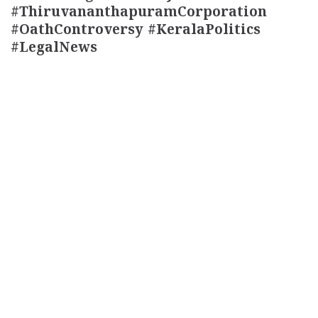
#ThiruvananthapuramCorporation
#OathControversy #KeralaPolitics
#LegalNews