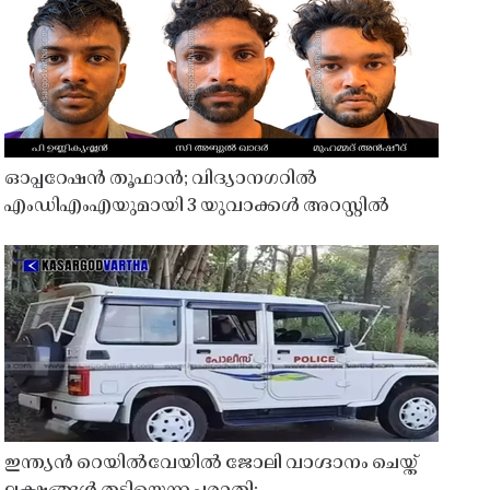
ഓപ്പറേഷൻ തൂഫാൻ; വിദ്യാനഗറിൽ
എംഡിഎംഎയുമായി 3 യുവാക്കൾ അറസ്റ്റിൽ
ഇന്ത്യൻ റെയിൽവേയിൽ ജോലി വാഗ്ദാനം ചെയ്ത്