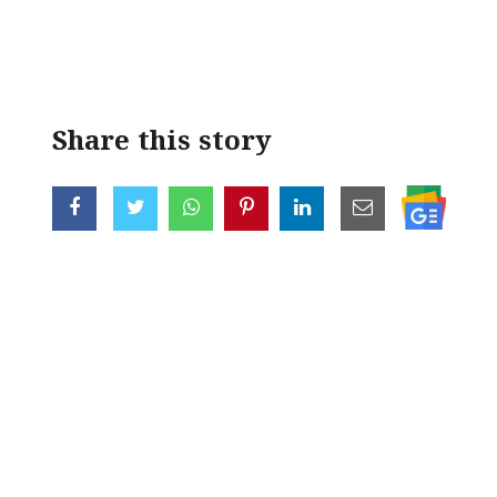
< !- START disable copy paste -->
Share this story