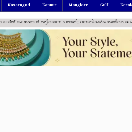
Kasaragod
Kannur
Manglore
Gulf
Keral