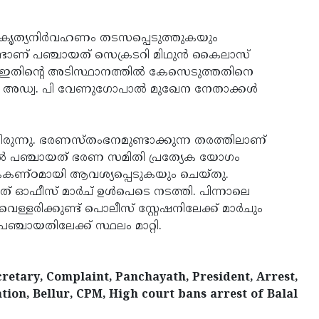
ക കൃത്യനിർവഹണം തടസപ്പെടുത്തുകയും
ണ്ടാണ് പഞ്ചായത് സെക്രടറി മിഥുൻ കൈലാസ്
. ഇതിന്റെ അടിസ്ഥാനത്തിൽ കേസെടുത്തതിനെ
ട്ടെ അഡ്വ. പി വേണുഗോപാൽ മുഖേന നേതാക്കൾ
യിരുന്നു. ഭരണസ്തംഭനമുണ്ടാക്കുന്ന തരത്തിലാണ്
ാൽ പഞ്ചായത് ഭരണ സമിതി പ്രത്യേക യോഗം
കണ്ഠമായി ആവശ്യപ്പെടുകയും ചെയ്തു.
ചായത് ഓഫീസ് മാർച് ഉൾപെടെ നടത്തി. പിന്നാലെ
ള്ളരിക്കുണ്ട് പൊലീസ് സ്റ്റേഷനിലേക്ക് മാർചും
ചായതിലേക്ക് സ്ഥലം മാറ്റി.
retary, Complaint, Panchayath, President, Arrest,
tation, Bellur, CPM, High court bans arrest of Balal