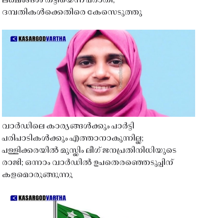
ലക്ഷങ്ങൾ തട്ടിയെന്ന പരാതി;
ദമ്പതികൾക്കെതിരെ കേസെടുത്തു
വാർഡിലെ കാര്യങ്ങൾക്കും പാർട്ടി
പരിപാടികൾക്കും എത്താനാകുന്നില്ല;
പള്ളിക്കരയിൽ മുസ്ലിം ലീഗ് ജനപ്രതിനിധിയുടെ
രാജി; ഒന്നാം വാർഡിൽ ഉപതെരഞ്ഞെടുപ്പിന്
കളമൊരുങ്ങുന്നു