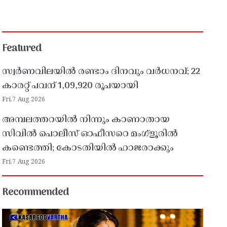
Featured
സ്വർണവിലയിൽ രണ്ടാം ദിനവും വർധനവ്; 22
കാരറ്റ് പവന് 1,09,920 രൂപയായി
Fri,7 Aug 2026
അമ്പലത്തറയിൽ നിന്നും കാണാതായ
സിവിൽ പൊലീസ് ഓഫീസറെ മംഗ്ളൂരിൽ
കണ്ടെത്തി; കോടതിയിൽ ഹാജരാക്കും
Fri,7 Aug 2026
Recommended