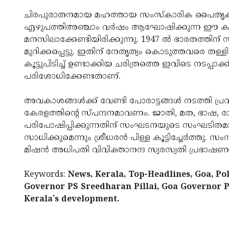
ചിരപുരാതനമായ മഹത്തായ സംസ്കാരിക പൈതൃകമുള്ള 
എഴുപത്തിഅഞ്ചാം വർഷം ആഘോഷിക്കുന്ന ഈ കാലഘട
മനസിലാക്കേണ്ടിയിരിക്കുന്നു. 1947 ൽ ഭാരതത്തിന് സ്വാ
മുറിക്കപ്പെട്ടു. ഇതിന് നേതൃത്വം കൊടുത്തവരെ 
കൂട്ടുപിടിച്ച് ഉണ്ടാക്കിയ ചരിത്രത്തെ ഇവിടെ നടപ്പാക
പരിശോധിക്കേണ്ടതാണ്.
അവകാശങ്ങൾക്ക് വേണ്ടി പോരാട്ടങ്ങൾ നടത്തി പ്ര
കേരളത്തിന്റെ സ്പന്ദനമാവണം. ജാതി, മത, ഭാഷ,
പരിപോഷിപ്പിക്കുന്നതിന് സംഘടനയുടെ സംഘടിതമായ
സാധിക്കുമെന്നും ശ്രീധരൻ പിള്ള കൂട്ടിച്ചേർത്തു. സ
മിഷൻ അധിപതി വിവിക്താനന്ദ സ്വരസ്വതി പ്രഭാഷണം
Keywords:
News, Kerala, Top-Headlines, Goa, P
Governor PS Sreedharan Pillai, Goa Governor PS
Kerala's development.
< !- START disable copy paste -->