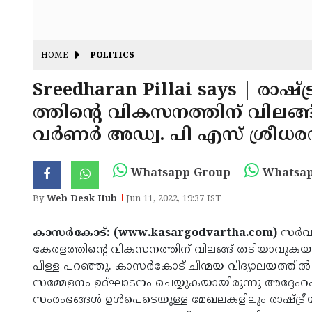
HOME
POLITICS
Sreedharan Pillai says | രാഷ
ത്തിന്റെ വികസനത്തിന് വിലങ
വർണർ അഡ്വ. പി എസ് ശ്രീധര
Whatsapp Group
Whatsap
By
Web Desk Hub
Jun 11, 2022, 19:37 IST
കാസർകോട്: (www.kasargodvartha.com)
സർവ 
കേരളത്തിന്റെ വികസനത്തിന് വിലങ്ങ് തടിയാവു
പിള്ള പറഞ്ഞു. കാസർകോട് ചിന്മയ വിദ്യാലയത്ത
സമ്മേളനം ഉദ്ഘാടനം ചെയ്യുകയായിരുന്നു അദ്ദേഹ
സംരംഭങ്ങൾ ഉൾപെടെയുള്ള മേഖലകളിലും രാഷ്ട്രീയ