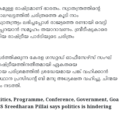
രാഷ്ട്രമാണ് ഭാരതം. സ്വാതന്ത്രത്തിന്റെ
്ടത്തിൽ ചരിത്രത്തെ കൂടി നാം
തന്ത്ര്യം ലഭിച്ചപ്പോൾ രാജ്യത്തെ രണ്ടായി വെട്ടി
തള്ളിപ്പറയാൻ സമൂഹം തയാറാവണം. ബ്രീടീഷുകാരെ
്കിയ രാഷ്ട്രീയ പാർടിയുടെ ചരിത്രം
വർത്തിക്കുന്ന കേരള ഗസറ്റഡ് ഓഫീസേഴ്സ് സംഘ്
 രാഷ്ട്രീയത്തിനതീതമായി ഏകതയെ
 പരിശ്രമത്തിൽ ശ്രദ്ധേയമായ പങ്ക് വഹിക്കാൻ
ംസ്ഥാന പ്രസിഡൻ്റ് ബി മനു അധ്യക്ഷത വഹിച്ചു. ചിന്മയ
 നടത്തി.
olitics, Programme, Conference, Government, Goa
 Sreedharan Pillai says politics is hindering