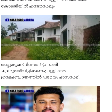
പൊലീസ് ഓഫീസറെ മംഗ്ളൂരിൽ കണ്ടെത്തി;
കോടതിയിൽ ഹാജരാക്കും
ചേറ്റുകുണ്ട് റിസോർട്ട് പദ്ധതി
പുനരുജ്ജീവിപ്പിക്കണം; പള്ളിക്കര
ഗ്രാമപഞ്ചായത്തിൽ പ്രമേയം പാസാക്കി