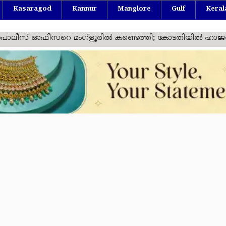
Kasaragod
Kannur
Manglore
Gulf
Keral