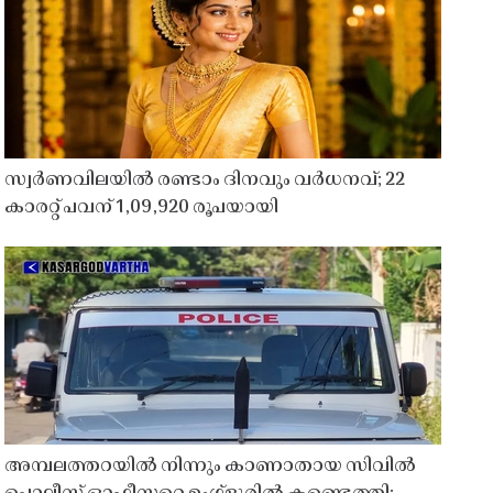
സ്വർണവിലയിൽ രണ്ടാം ദിനവും വർധനവ്; 22
കാരറ്റ് പവന് 1,09,920 രൂപയായി
അമ്പലത്തറയിൽ നിന്നും കാണാതായ സിവിൽ