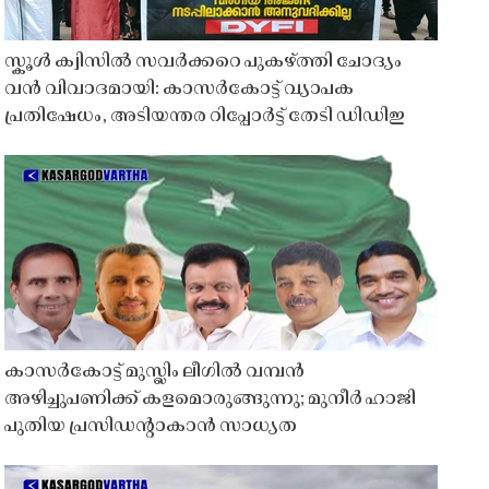
സ്കൂൾ ക്വിസിൽ സവർക്കറെ പുകഴ്ത്തി ചോദ്യം
വൻ വിവാദമായി: കാസർകോട്ട് വ്യാപക
പ്രതിഷേധം, അടിയന്തര റിപ്പോർട്ട് തേടി ഡിഡിഇ
കാസർകോട്ട് മുസ്ലിം ലീഗിൽ വമ്പൻ
അഴിച്ചുപണിക്ക് കളമൊരുങ്ങുന്നു; മുനീർ ഹാജി
പുതിയ പ്രസിഡൻ്റാകാൻ സാധ്യത