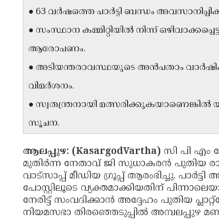
● 63 വർഷത്തെ പാർട്ടി ബന്ധം അവസാനിപ്
● സംസ്ഥാന കമ്മിറ്റിയിൽ നിന്ന് ഒഴിവാക്കപ്
ആരോപണം.
● അടിയന്തരാവസ്ഥയുടെ അൻപതാം വാർഷിക പര
വിമർശനം.
● സ്വതന്ത്രനായി മത്സരിക്കുകയാണെങ്കിൽ 
സൂചന.
ആലപ്പുഴ: (KasargodVartha)
സി പി എം ന
മുതിർന്ന നേതാവ് ജി സുധാകരൻ പുതിയ രാഷ്
വാട്സാപ്പ് മീഡിയ ഗ്രൂപ്പ് ആരംഭിച്ചു. പാർട്ടി
പോസ്റ്റിലൂടെ വ്യക്തമാക്കിയതിന് പിന്നാ
നേരിട്ട് സംവദിക്കാൻ അദ്ദേഹം പുതിയ പ്ലാറ
നിയമസഭാ തിരഞ്ഞെടുപ്പിൽ അമ്പലപ്പുഴ മണ്