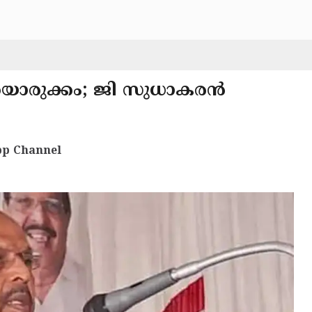
ടയൊരുക്കം; ജി സുധാകരൻ
p Channel