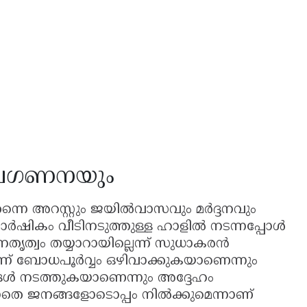
അവഗണനയും
നെ അറസ്റ്റും ജയിൽവാസവും മർദ്ദനവും
ാർഷികം വീടിനടുത്തുള്ള ഹാളിൽ നടന്നപ്പോൾ
തൃത്വം തയ്യാറായില്ലെന്ന് സുധാകരൻ
ിന്ന് ബോധപൂർവ്വം ഒഴിവാക്കുകയാണെന്നും
ൾ നടത്തുകയാണെന്നും അദ്ദേഹം
ല്ലാതെ ജനങ്ങളോടൊപ്പം നിൽക്കുമെന്നാണ്