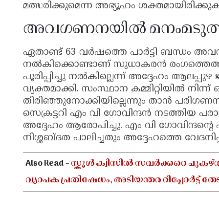
മത്സരിക്കുമെന്ന അഭ്യൂഹം ശക്തമായിരിക്കു
അവഗണനയിൽ മനംമടുത്ത്
ഏതാണ്ട് 63 വർഷത്തെ പാർട്ടി ബന്ധം അ
നൽകിക്കൊണ്ടാണ് സുധാകരൻ രംഗത്തെത്തിയത്.
പൂരിപ്പിച്ചു നൽകില്ലെന്ന് അദ്ദേഹം ആലപ്പു
വ്യക്തമാക്കി. സംസ്ഥാന കമ്മിറ്റിയിൽ നിന്ന്
തിരിഞ്ഞുനോക്കിയില്ലെന്നും താൻ പരിഗണന
സെക്രട്ടറി എം വി ഗോവിന്ദൻ നടത്തിയ പര
അദ്ദേഹം ആരോപിച്ചു. എം വി ഗോവിന്ദന്റെ 
നിശ്ശബ്ദത പാലിച്ചതും അദ്ദേഹത്തെ വേദനിപ്പി
Also Read -
സ്കൂൾ ക്വിസിൽ സവർക്കറെ പുകഴ്
വ്യാപക പ്രതിഷേധം, അടിയന്തര റിപ്പോർട്ട് ത