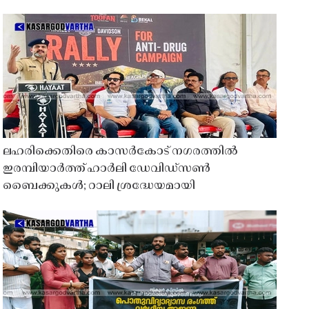
ലഹരിക്കെതിരെ കാസർകോട് നഗരത്തിൽ
ഇരമ്പിയാർത്ത് ഹാർലി ഡേവിഡ്‌സൺ
ബൈക്കുകൾ; റാലി ശ്രദ്ധേയമായി