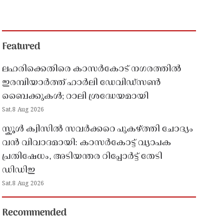
Featured
ലഹരിക്കെതിരെ കാസർകോട് നഗരത്തിൽ
ഇരമ്പിയാർത്ത് ഹാർലി ഡേവിഡ്‌സൺ
ബൈക്കുകൾ; റാലി ശ്രദ്ധേയമായി
Sat,8 Aug 2026
സ്കൂൾ ക്വിസിൽ സവർക്കറെ പുകഴ്ത്തി ചോദ്യം
വൻ വിവാദമായി: കാസർകോട്ട് വ്യാപക
പ്രതിഷേധം, അടിയന്തര റിപ്പോർട്ട് തേടി
ഡിഡിഇ
Sat,8 Aug 2026
Recommended