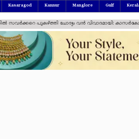
Kasaragod
Kannur
Manglore
Gulf
Keral