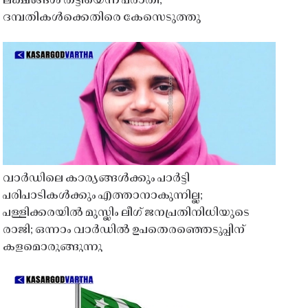
ലക്ഷങ്ങൾ തട്ടിയെന്ന പരാതി;
ദമ്പതികൾക്കെതിരെ കേസെടുത്തു
വാർഡിലെ കാര്യങ്ങൾക്കും പാർട്ടി
പരിപാടികൾക്കും എത്താനാകുന്നില്ല;
പള്ളിക്കരയിൽ മുസ്ലിം ലീഗ് ജനപ്രതിനിധിയുടെ
രാജി; ഒന്നാം വാർഡിൽ ഉപതെരഞ്ഞെടുപ്പിന്
കളമൊരുങ്ങുന്നു