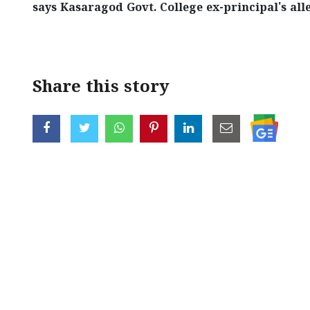
says Kasaragod Govt. College ex-principal's all
< !- START disable copy paste -->
Share this story