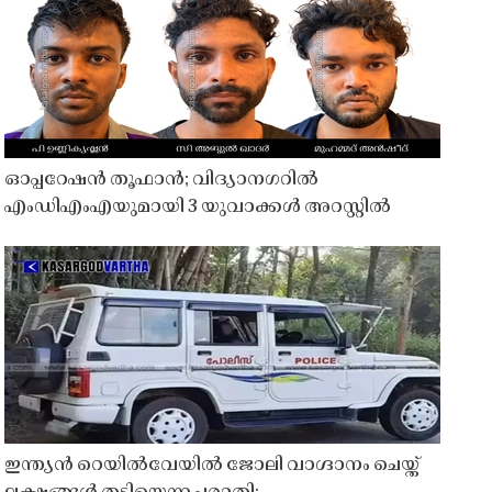
ഓപ്പറേഷൻ തൂഫാൻ; വിദ്യാനഗറിൽ
എംഡിഎംഎയുമായി 3 യുവാക്കൾ അറസ്റ്റിൽ
ഇന്ത്യൻ റെയിൽവേയിൽ ജോലി വാഗ്ദാനം ചെയ്ത്