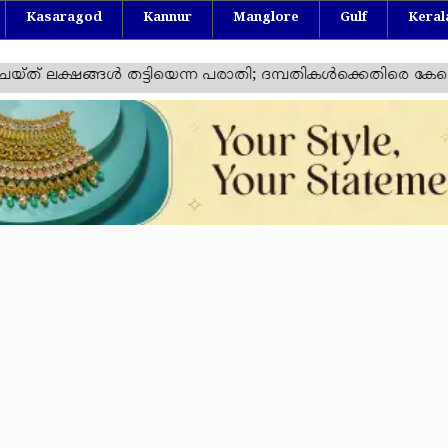
Kasaragod
Kannur
Manglore
Gulf
Keral