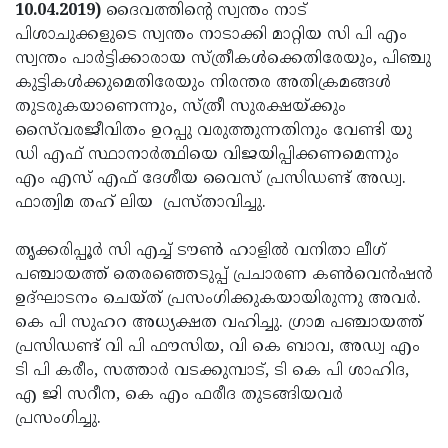
Election
Maha
10.04.2019)
ദൈവത്തിന്റെ സ്വന്തം നാട്
പിശാചുക്കളുടെ സ്വന്തം നാടാക്കി മാറ്റിയ സി പി എം
Shivarathri
International
സ്വന്തം പാര്‍ട്ടിക്കാരായ സ്ത്രീകള്‍ക്കെതിരേയും, പിഞ്ചു
Women's
Anti-
കുട്ടികള്‍ക്കുമെതിരേയും നിരന്തര അതിക്രമങ്ങള്‍
തുടരുകയാണെന്നും, സ്ത്രീ സുരക്ഷയ്ക്കും
Day
Drug
Attukal
സൈ്വരജീവിതം ഉറപ്പു വരുത്തുന്നതിനും വേണ്ടി യു
Campaign
Pongala
Holi
ഡി എഫ് സ്ഥാനാര്‍ത്ഥിയെ വിജയിപ്പിക്കണമെന്നും
എം എസ് എഫ് ദേശീയ വൈസ് പ്രസിഡണ്ട് അഡ്വ.
2025
2025
IPL
ഫാത്വിമ തഹ് ലിയ പ്രസ്താവിച്ചു.
2025
Eid
തൃക്കരിപ്പൂര്‍ സി എച്ച് ടൗണ്‍ ഹാളില്‍ വനിതാ ലീഗ്
Al-
Waqf
പഞ്ചായത്ത് തെരഞ്ഞെടുപ്പ് പ്രചാരണ കണ്‍വെന്‍ഷന്‍
Fitr
Bill
Vishu
ഉദ്ഘാടനം ചെയ്ത് പ്രസംഗിക്കുകയായിരുന്നു അവര്‍.
കെ പി സുഹറ അധ്യക്ഷത വഹിച്ചു. ഗ്രാമ പഞ്ചായത്ത്
2025
Controversy
Festival
Good
പ്രസിഡണ്ട് വി പി ഫൗസിയ, വി കെ ബാവ, അഡ്വ എം
2025
Friday
Easter
ടി പി കരീം, സത്താര്‍ വടക്കുമ്പാട്, ടി കെ പി ശാഹിദ,
എ ജി സറീന, കെ എം ഫരീദ തുടങ്ങിയവര്‍
Observance
Sunday
By-
പ്രസംഗിച്ചു.
2025
2025
Election
Bihar