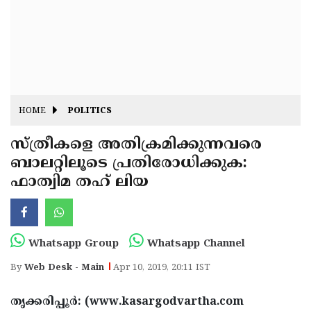
Fitr
May
Day
Eid
Al
Independence
Ad'ha
Day
Onam
HOME
POLITICS
J&K
State
സ്ത്രീകളെ അതിക്രമിക്കുന്നവരെ
Haryana
ബാലറ്റിലൂടെ പ്രതിരോധിക്കുക:
Assembly
State
Diwali
ഫാത്വിമ തഹ് ലിയ
Elections
Assembly
Christmas
Elections
New-
Year
Republic
Whatsapp Group
Whatsapp Channel
Day
Budget
By
Web Desk - Main
Apr 10, 2019, 20:11 IST
Delhi
തൃക്കരിപ്പൂര്‍: (www.kasargodvartha.com