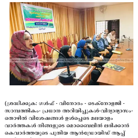
Updates
Assembly
Kerala
Polls
Local
Look
Body
Back
Election
2025
(ശ്രദ്ധിക്കുക: ഗൾഫ് - വിനോദം - ടെക്നോളജി -
സാമ്പത്തികം- പ്രധാന അറിയിപ്പുകൾ-വിദ്യാഭ്യാസം-
തൊഴിൽ വിശേഷങ്ങൾ ഉൾപ്പെടെ മലയാളം
വാർത്തകൾ നിങ്ങളുടെ മൊബൈലിൽ ലഭിക്കാൻ
കെവാർത്തയുടെ പുതിയ ആൻഡ്രോയിഡ് ആപ്പ്