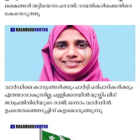
ലക്ഷങ്ങൾ തട്ടിയെന്ന പരാതി; ദമ്പതികൾക്കെതിരെ
കേസെടുത്തു
വാർഡിലെ കാര്യങ്ങൾക്കും പാർട്ടി പരിപാടികൾക്കും
എത്താനാകുന്നില്ല; പള്ളിക്കരയിൽ മുസ്ലിം ലീഗ്
ജനപ്രതിനിധിയുടെ രാജി; ഒന്നാം വാർഡിൽ
ഉപതെരഞ്ഞെടുപ്പിന് കളമൊരുങ്ങുന്നു