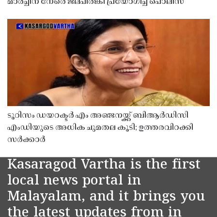
മാർച്ചിന് നേരെ ജലപീരങ്കി പ്രയോഗിച്ച് പൊലീസ്
ടൂറിസം ഡയറക്ടർ എം അഞ്ജനയ്ക്ക് ബിആർഡിസി
എംഡിയുടെ അധിക ചുമതല കൂടി; ഉത്തരവിറക്കി
സർക്കാർ
Kasaragod Vartha is the first
local news portal in
Malayalam, and it brings you
the latest updates from in