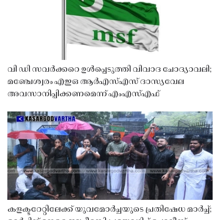
വി ഡി സവർക്കറെ ഉൾപ്പെടുത്തി വിവാദ ചോദ്യാവലി;
മഞ്ചേശ്വരം എഇഒ ആർഎസ്എസ് ദാസ്യവേല
അവസാനിപ്പിക്കണമെന്ന് എംഎസ്എഫ്
കളക്ടറേറ്റിലേക്ക് യുവമോർച്ചയുടെ പ്രതിഷേധ മാർച്ച്;