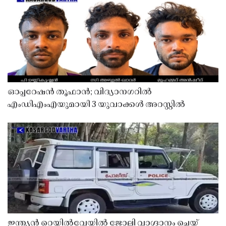
ഓപ്പറേഷൻ തൂഫാൻ; വിദ്യാനഗറിൽ
എംഡിഎംഎയുമായി 3 യുവാക്കൾ അറസ്റ്റിൽ
ഇന്ത്യൻ റെയിൽവേയിൽ ജോലി വാഗ്ദാനം ചെയ്ത്