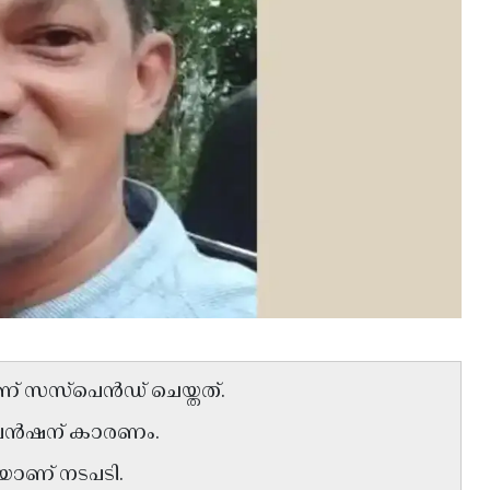
ണ് സസ്‌പെൻഡ് ചെയ്തത്.
്‌പെൻഷന് കാരണം.
യാണ് നടപടി.