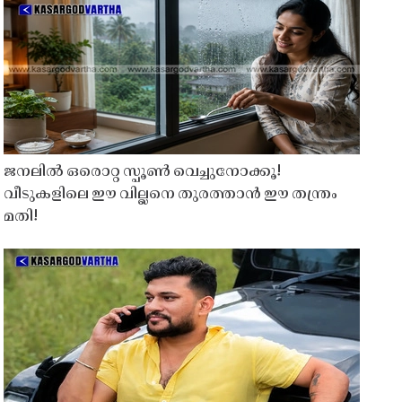
ജനലിൽ ഒരൊറ്റ സ്പൂൺ വെച്ചുനോക്കൂ!
വീടുകളിലെ ഈ വില്ലനെ തുരത്താൻ ഈ തന്ത്രം
മതി!