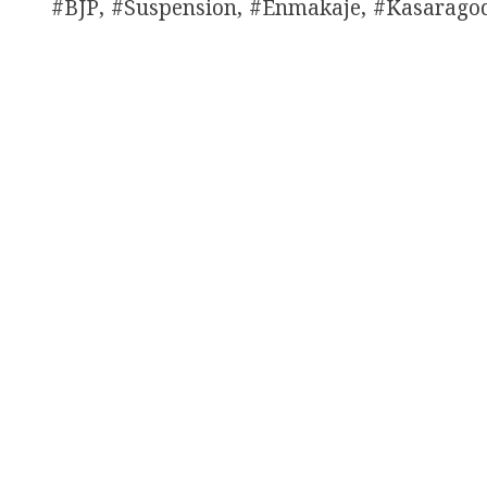
#BJP, #Suspension, #Enmakaje, #Kasaragod,