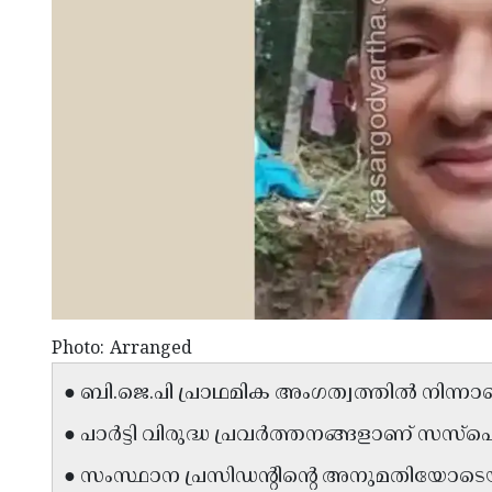
Photo: Arranged
● ബി.ജെ.പി പ്രാഥമിക അംഗത്വത്തിൽ നിന്നാ
● പാർട്ടി വിരുദ്ധ പ്രവർത്തനങ്ങളാണ് സസ
● സംസ്ഥാന പ്രസിഡൻ്റിൻ്റെ അനുമതിയോടെ