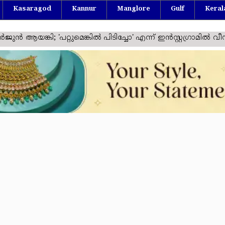
Kasaragod
Kannur
Manglore
Gulf
Keral