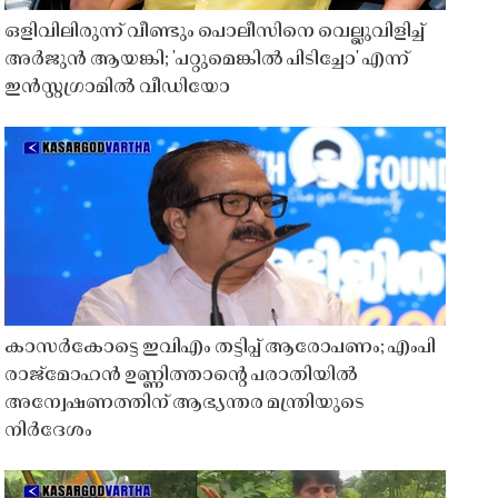
ഒളിവിലിരുന്ന് വീണ്ടും പൊലീസിനെ വെല്ലുവിളിച്ച്
അർജുൻ ആയങ്കി; 'പറ്റുമെങ്കിൽ പിടിച്ചോ' എന്ന്
ഇൻസ്റ്റഗ്രാമിൽ വീഡിയോ
കാസർകോട്ടെ ഇവിഎം തട്ടിപ്പ് ആരോപണം; എംപി
രാജ്‌മോഹൻ ഉണ്ണിത്താന്റെ പരാതിയിൽ
അന്വേഷണത്തിന് ആഭ്യന്തര മന്ത്രിയുടെ
നിർദേശം