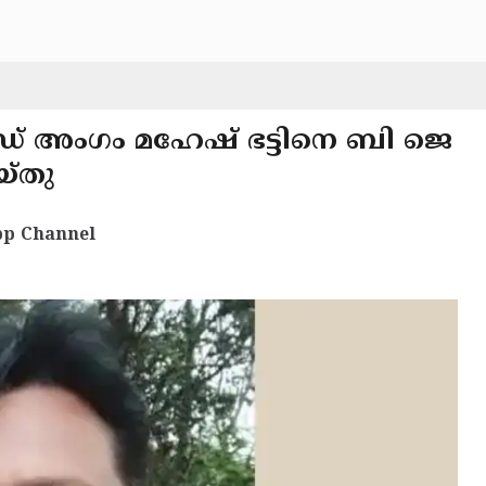
് അംഗം മഹേഷ് ഭട്ടിനെ ബി ജെ
യ്തു
p Channel