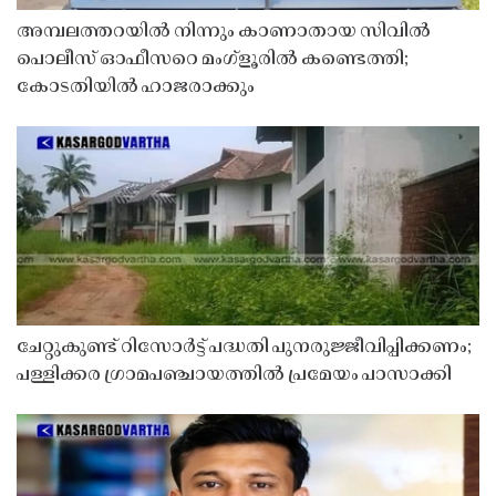
അമ്പലത്തറയിൽ നിന്നും കാണാതായ സിവിൽ
പൊലീസ് ഓഫീസറെ മംഗ്ളൂരിൽ കണ്ടെത്തി;
കോടതിയിൽ ഹാജരാക്കും
ചേറ്റുകുണ്ട് റിസോർട്ട് പദ്ധതി പുനരുജ്ജീവിപ്പിക്കണം;
പള്ളിക്കര ഗ്രാമപഞ്ചായത്തിൽ പ്രമേയം പാസാക്കി