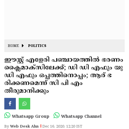
Fitr
May
Day
Eid
Al
Independence
Ad'ha
Day
Onam
HOME
POLITICS
J&K
State
ഈസ്റ്റ് എളേരി പഞ്ചായത്തിൽ ഭരണം
Haryana
ക്ലൈമാക്സിലേക്ക്; ഡി ഡി എഫും യു
Assembly
State
Diwali
ഡി എഫും ഒപ്പത്തിനൊപ്പം; ആര് ഭ
Elections
Assembly
Christmas
രിക്കണമെന്ന് സി പി എം
Elections
തീരുമാനിക്കും
New-
Year
Republic
Day
Budget
Whatsapp Group
Whatsapp Channel
Delhi
By
Web Desk Ahn
Dec 16, 2020, 12:20 IST