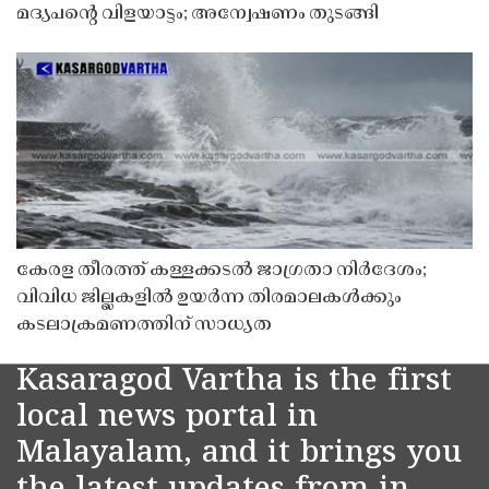
മദ്യപൻ്റെ വിളയാട്ടം; അന്വേഷണം തുടങ്ങി
കേരള തീരത്ത് കള്ളക്കടൽ ജാഗ്രതാ നിർദേശം;
വിവിധ ജില്ലകളിൽ ഉയർന്ന തിരമാലകൾക്കും
കടലാക്രമണത്തിന് സാധ്യത
Kasaragod Vartha is the first
local news portal in
Malayalam, and it brings you