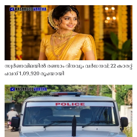
സ്വർണവിലയിൽ രണ്ടാം ദിനവും വർധനവ്; 22 കാരറ്റ്
പവന് 1,09,920 രൂപയായി