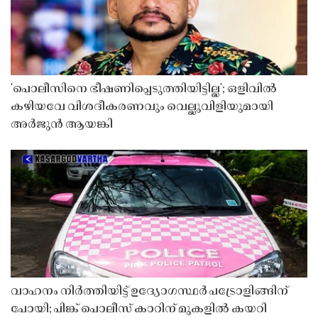
'പൊലീസിനെ ഭീഷണിപ്പെടുത്തിയിട്ടില്ല'; ഒളിവിൽ
കഴിയവേ വിശദീകരണവും വെല്ലുവിളിയുമായി
അർജുൻ ആയങ്കി
വാഹനം നിർത്തിയിട്ട് ഉദ്യോഗസ്ഥർ പട്രോളിങ്ങിന്
പോയി; പിങ്ക് പൊലീസ് കാറിന് മുകളിൽ കയറി