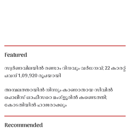
Featured
സ്വർണവിലയിൽ രണ്ടാം ദിനവും വർധനവ്; 22 കാരറ്റ്
പവന് 1,09,920 രൂപയായി
അമ്പലത്തറയിൽ നിന്നും കാണാതായ സിവിൽ
പൊലീസ് ഓഫീസറെ മംഗ്ളൂരിൽ കണ്ടെത്തി;
കോടതിയിൽ ഹാജരാക്കും
Recommended