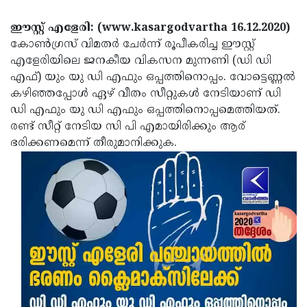
Election
Maha
ഈസ്റ്റ് എളേരി: (www.kasargodvartha 16.12.2020)
Shivarathri
International
കോൺഗ്രസ് വിമതർ ചേർന്ന് രൂപീകരിച്ച ഈസ്റ്റ്
Women's
Anti-
എളേരിയിലെ ജനകീയ വികസന മുന്നണി (ഡി ഡി
എഫ്) യും യു ഡി എഫും ഒപ്പത്തിനൊപ്പം. വോട്ടെണ്ണൽ
Day
Drug
Attukal
കഴിഞ്ഞപ്പോൾ ഏഴ് വീതം സീറ്റുകൾ നേടിയാണ് ഡി
Campaign
Pongala
Holi
ഡി എഫും യു ഡി എഫും ഒപ്പത്തിനൊപ്പമെത്തിയത്.
രണ്ട് സീറ്റ് നേടിയ സി പി എമായിരിക്കും ആര്
2025
2025
IPL
ഭരിക്കണമെന്ന് തീരുമാനിക്കുക.
2025
Eid
Al-
Waqf
Fitr
Bill
Vishu
2025
Controversy
Festival
Good
2025
Friday
Easter
Observance
Sunday
By-
2025
2025
Election
Bihar