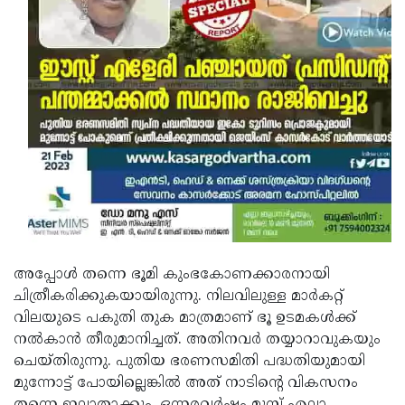
അപ്പോള്‍ തന്നെ ഭൂമി കുംഭകോണക്കാരനായി
ചിത്രീകരിക്കുകയായിരുന്നു. നിലവിലുള്ള മാര്‍കറ്റ്
വിലയുടെ പകുതി തുക മാത്രമാണ് ഭൂ ഉടമകള്‍ക്ക്
നല്‍കാന്‍ തീരുമാനിച്ചത്. അതിനവര്‍ തയ്യാറാവുകയും
ചെയ്തിരുന്നു. പുതിയ ഭരണസമിതി പദ്ധതിയുമായി
മുന്നോട്ട് പോയില്ലെങ്കില്‍ അത് നാടിന്റെ വികസനം
തന്നെ ഇല്ലാതാക്കും. ഒന്നരവര്‍ഷം മുമ്പ് എല്ലാ