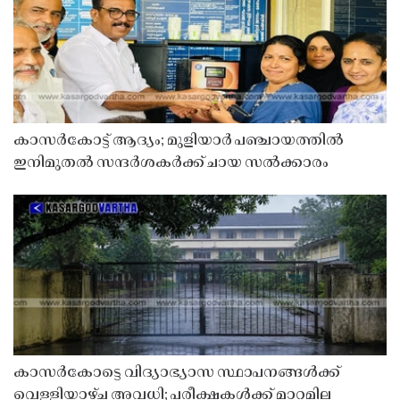
കാസർകോട്ട് ആദ്യം; മുളിയാർ പഞ്ചായത്തിൽ
ഇനിമുതൽ സന്ദർശകർക്ക് ചായ സൽക്കാരം
കാസർകോട്ടെ വിദ്യാഭ്യാസ സ്ഥാപനങ്ങൾക്ക്
വെള്ളിയാഴ്ച അവധി; പരീക്ഷകൾക്ക് മാറ്റമില്ല