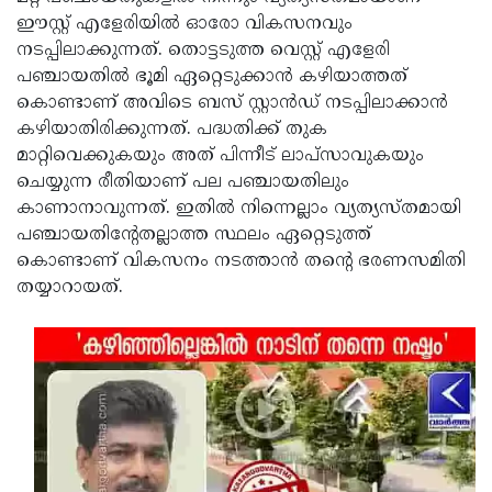
ഈസ്റ്റ് എളേരിയില്‍ ഓരോ വികസനവും
നടപ്പിലാക്കുന്നത്. തൊട്ടടുത്ത വെസ്റ്റ് എളേരി
പഞ്ചായതില്‍ ഭൂമി ഏറ്റെടുക്കാന്‍ കഴിയാത്തത്
കൊണ്ടാണ് അവിടെ ബസ് സ്റ്റാന്‍ഡ് നടപ്പിലാക്കാന്‍
കഴിയാതിരിക്കുന്നത്. പദ്ധതിക്ക് തുക
മാറ്റിവെക്കുകയും അത് പിന്നീട് ലാപ്സാവുകയും
ചെയ്യുന്ന രീതിയാണ് പല പഞ്ചായതിലും
കാണാനാവുന്നത്. ഇതില്‍ നിന്നെല്ലാം വ്യത്യസ്തമായി
പഞ്ചായതിന്റേതല്ലാത്ത സ്ഥലം ഏറ്റെടുത്ത്
കൊണ്ടാണ് വികസനം നടത്താന്‍ തന്റെ ഭരണസമിതി
തയ്യാറായത്.