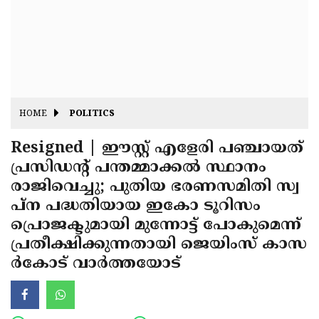
Fitr
May
Day
Eid
Al
Independence
Ad'ha
Day
Onam
HOME
POLITICS
J&K
State
Resigned | ഈസ്റ്റ് എളേരി പഞ്ചായത്
Haryana
പ്രസിഡന്റ് പന്തമ്മാക്കല്‍ സ്ഥാനം
Assembly
State
Diwali
രാജിവെച്ചു; പുതിയ ഭരണസമിതി സ്വ
Elections
Assembly
Christmas
പ്ന പദ്ധതിയായ ഇകോ ടൂറിസം
Elections
പ്രൊജക്ടുമായി മുന്നോട്ട് പോകുമെന്ന്
New-
പ്രതീക്ഷിക്കുന്നതായി ജെയിംസ് കാസ
Year
Republic
ര്‍കോട് വാര്‍ത്തയോട്
Day
Budget
Delhi