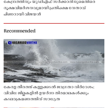
കേന്ദ്രത്തിനും യുഡിഎഫ് സർക്കാരിനുമെതിരെ
രൂക്ഷവിമർശനവുമായി പ്രതിപക്ഷ നേതാവ്
പിണറായി വിജയൻ
Recommended
കേരള തീരത്ത് കള്ളക്കടൽ ജാഗ്രതാ നിർദേശം;
വിവിധ ജില്ലകളിൽ ഉയർന്ന തിരമാലകൾക്കും
കടലാക്രമണത്തിന് സാധ്യത