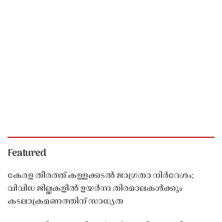
Featured
കേരള തീരത്ത് കള്ളക്കടൽ ജാഗ്രതാ നിർദേശം;
വിവിധ ജില്ലകളിൽ ഉയർന്ന തിരമാലകൾക്കും
കടലാക്രമണത്തിന് സാധ്യത