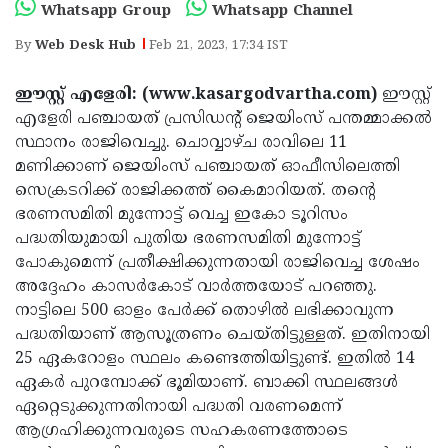
Election
Maha
Whatsapp Group
Whatsapp Channel
Shivarathri
International
By
Web Desk Hub
Feb 21, 2023, 17:34 IST
Women's
Anti-
ഈസ്റ്റ് എളേരി: (www.kasargodvartha.com)
ഈസ്റ്റ്
Day
Drug
Attukal
എളേരി പഞ്ചായത് പ്രസിഡന്റ് ജെയിംസ് പന്തമ്മാക്കല്‍
സ്ഥാനം രാജിവെച്ചു. ചൊവ്വാഴ്ച രാവിലെ 11
Campaign
Pongala
Holi
മണിക്കാണ് ജെയിംസ് പഞ്ചായത് ഓഫീസിലെത്തി
2025
2025
IPL
സെക്രടറിക്ക് രാജിക്കത്ത് കൈമാറിയത്. തന്റെ
ഭരണസമിതി മുന്നോട്ട് വെച്ച ഇകോ ടൂറിസം
2025
Eid
പദ്ധതിയുമായി പുതിയ ഭരണസമിതി മുന്നോട്ട്
Al-
Waqf
പോകുമെന്ന് പ്രതീക്ഷിക്കുന്നതായി രാജിവെച്ച ശേഷം
അദ്ദേഹം കാസര്‍കോട് വാര്‍ത്തയോട് പറഞ്ഞു.
Fitr
Bill
Vishu
നാട്ടിലെ 500 ഓളം പേര്‍ക്ക് തൊഴില്‍ ലഭിക്കാവുന്ന
2025
Controversy
Festival
Good
പദ്ധതിയാണ് ആസൂത്രണം ചെയ്തിട്ടുള്ളത്. ഇതിനായി
25 ഏകറോളം സ്ഥലം കണ്ടെത്തിയിട്ടുണ്ട്. ഇതില്‍ 14
2025
Friday
Easter
ഏകര്‍ പുറമ്പോക്ക് ഭൂമിയാണ്. ബാക്കി സ്ഥലങ്ങള്‍
Observance
Sunday
By-
ഏറ്റെടുക്കുന്നതിനായി പദ്ധതി വരണമെന്ന്
ആഗ്രഹിക്കുന്നവരുടെ സഹകരണത്തോടെ
2025
2025
Election
Bihar