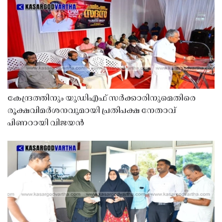
കേന്ദ്രത്തിനും യുഡിഎഫ് സർക്കാരിനുമെതിരെ
രൂക്ഷവിമർശനവുമായി പ്രതിപക്ഷ നേതാവ്
പിണറായി വിജയൻ