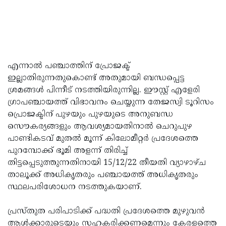
എന്നാല്‍ പഞ്ചാത്തിന് പ്രോജക്ട്
ഇല്ലാതിരുന്നതുകൊണ്ട് അതുമായി ബന്ധപ്പെട്ട
ശ്രമങ്ങള്‍ പിന്നീട് നടത്തിയിരുന്നില്ല. ഈസ്റ്റ് എളേരി
ഗ്രാപഞ്ചായത്ത് വിഭാവനം ചെയ്യുന്ന തേജസ്വി ടൂറിസം
പ്രൊജക്ടിന് പുഴയും പുഴയുടെ അനുബന്ധ
സൌകര്യങ്ങളും ആവശ്യമായതിനാല്‍ ചെറുപുഴ
പാണ്ടികടവ് മുതല്‍ മൂന്ന് കിലോമീറ്റര്‍ പ്രദേശത്തെ
പുറമ്പോക്ക് ഭൂമി അളന്ന് തിരിച്ച്
തിട്ടപ്പെടുത്തുന്നതിനായി 15/12/22 തീയതി വ്യാഴാഴ്ച
താലൂക്ക് അധികൃതരും പഞ്ചായത്ത് അധികൃതരും
സ്ഥലപരിശോധന നടത്തുകയാണ്.
പ്രസ്തുത പരിപാടിക്ക് പദ്ധതി പ്രദേശത്തെ മുഴുവന്‍
ആള്‍ക്കാരുടെയും സഹകരിക്കണമെന്നും കേരളത്തെ