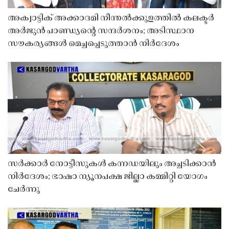
അക്വാട്ടിക് അക്കാദമി നീന്തൽക്കുളത്തിൽ കലക്ടർ
അർജുൻ പാണ്ഡ്യൻ്റെ സന്ദർശനം; അടിസ്ഥാന
സൗകര്യങ്ങൾ മെച്ചപ്പെടുത്താൻ നിർദേശം
സർക്കാർ നോട്ടീസുകൾ കന്നഡയിലും അച്ചടിക്കാൻ
നിർദേശം; ഭാഷാ ന്യൂനപക്ഷ ജില്ലാ കമ്മിറ്റി യോഗം
ചേർന്നു