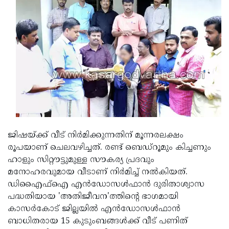
Updates
Assembly
Kerala
Polls
Local
Look
Body
Back
Election
2025
ജിഷയ്ക്ക് വീട് നിര്‍മിക്കുന്നതിന് മൂന്നരലക്ഷം
രൂപയാണ് ചെലവഴിച്ചത്. രണ്ട് ബെഡ്‌റൂമും കിച്ചണും
ഹാളും സിറ്റൗട്ടുമുള്ള സൗകര്യ പ്രദവും
മനോഹരവുമായ വീടാണ് നിര്‍മിച്ച് നല്‍കിയത്.
ഡിഎൈഫ്‌ഐ എന്‍ഡോസള്‍ഫാന്‍ ദുരിതാശ്വാസ
പദ്ധതിയായ 'അതിജീവന'ത്തിന്റെ ഭാഗമായി
കാസര്‍കോട് ജില്ലയില്‍ എന്‍ഡോസള്‍ഫാന്‍
ബാധിതരായ 15 കുടുംബങ്ങള്‍ക്ക് വീട് പണിത്