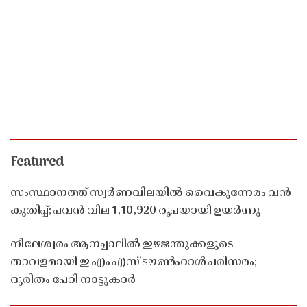
Featured
സംസ്ഥാനത്ത് സ്വർണവിലയിൽ വൈകുന്നേരം വൻ
കുതിപ്പ്; പവൻ വില 1,10,920 രൂപയായി ഉയർന്നു
നീലേശ്വരം ആനച്ചാലിൽ ഇഴജന്തുക്കളുടെ
താവളമായി ഇ എം എസ് ടൗൺഹാൾ പരിസരം;
ദുരിതം പേറി നാട്ടുകാർ