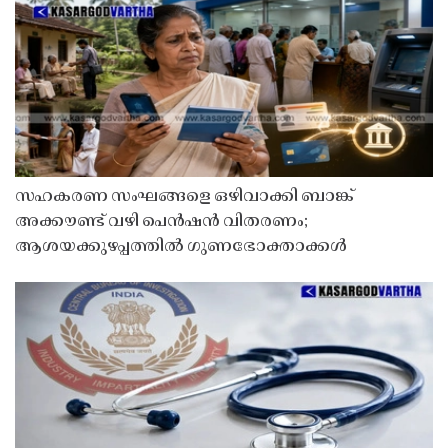
സഹകരണ സംഘങ്ങളെ ഒഴിവാക്കി ബാങ്ക്
അക്കൗണ്ട് വഴി പെൻഷൻ വിതരണം;
ആശയക്കുഴപ്പത്തിൽ ഗുണഭോക്താക്കൾ