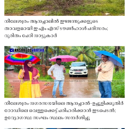
നീലേശ്വരം ആനച്ചാലിൽ ഇഴജന്തുക്കളുടെ
താവളമായി ഇ എം എസ് ടൗൺഹാൾ പരിസരം;
ദുരിതം പേറി നാട്ടുകാർ
നീലേശ്വരം നഗരസഭയിലെ ആനച്ചാൽ-ഉച്ചൂളിക്കുതിർ
റോഡിലെ വെള്ളക്കെട്ട് പരിഹരിക്കാൻ ഇടപെടൽ;
ഉദ്യോഗസ്ഥ സംഘം സ്ഥലം സന്ദർശിച്ചു