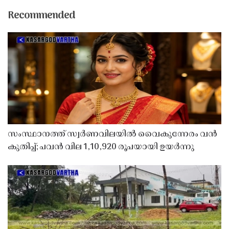
Recommended
സംസ്ഥാനത്ത് സ്വർണവിലയിൽ വൈകുന്നേരം വൻ
കുതിപ്പ്; പവൻ വില 1,10,920 രൂപയായി ഉയർന്നു