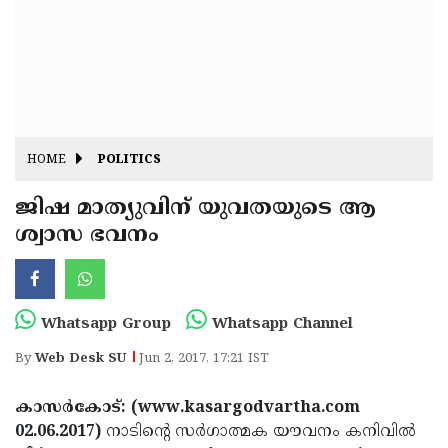
Fitr
May
Day
Eid
Al
Independence
Ad'ha
Day
Onam
HOME
POLITICS
J&K
State
ജിഷ മാത്യുവിന് യുവതയുടെ ആ
Haryana
ശ്വാസ ഭവനം
Assembly
State
Diwali
Elections
Assembly
Christmas
Elections
New-
Whatsapp Group
Whatsapp Channel
Year
Republic
By
Web Desk SU
Jun 2, 2017, 17:21 IST
Day
Budget
കാസര്‍കോട്: (www.kasargodvartha.com
Delhi
02.06.2017)
നാടിന്റെ സര്‍ഗാത്മക യൗവനം കനിവില്‍