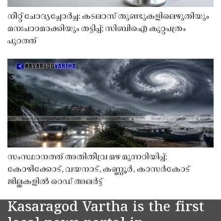
നീറ്റ് ചോദ്യച്ചോർച്ച: കടലാസ് തുണ്ടുകളിലെഴുതിയും
മനഃപാഠമാക്കിയും തട്ടിപ്പ്; സിബിഐ കുറ്റപത്രം
പുറത്ത്
സംസ്ഥാനത്ത് അതിതീവ്ര മഴ മുന്നറിയിപ്പ്;
കോഴിക്കോട്, വയനാട്, കണ്ണൂർ, കാസർകോട്
ജില്ലകളിൽ റെഡ് അലർട്ട്
Kasaragod Vartha is the first