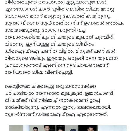
Election
തീര്‍ത്തെടുത്ത താക്കോല്‍ ഏറ്റുവാങ്ങുമ്പോള്‍
Maha
എന്‍ഡോസള്‍ഫാന്‍ ദുരിത ബാധിത ജിഷാ മാത്യു
Shivarathri
International
വേദനകള്‍ മറന്ന് മറ്റൊരു ലോകത്തിലായിരുന്നു.
Women's
സ്വന്തം വീടെന്ന സ്വപ്‌നത്തില്‍ നിന്ന് ഉണരാന്‍ അല്‍പം
Anti-
സമയമെടുത്തു. രോഗം വരുത്തി വച്ച
Day
Drug
Attukal
അവശതക്കിടയിലും ജിഷയുടെ മുഖത്ത് പുഞ്ചിരി
Campaign
Pongala
വിടര്‍ന്നു. ഇനിയുള്ള ജിഷയുടെ ജീവിതം
Holi
ഡിഎൈഫ്‌ഐ പണിത വീട്ടില്‍. മിനുക്ക് പണികള്‍
2025
2025
IPL
തീരാനുണ്ടെങ്കിലും ഇത്രയും ഒരുക്കി തന്ന യുവജന
2025
പ്രസ്ഥാനത്തോട് എങ്ങിനെ നന്ദിപറയണമെന്ന്
Eid
അറിയാതെ ജിഷ വിങ്ങിപ്പൊട്ടി.
Al-
Waqf
Fitr
Bill
കൊട്ടിഘോഷിക്കപ്പെട്ട ഒരു ജനസമ്പര്‍ക്ക
Vishu
പരിപാടിയില്‍ അന്നത്തെ മുഖ്യമന്ത്രി ഉമ്മന്‍ചാണ്ടി
2025
Controversy
Festival
Good
ജിഷയ്ക്ക് വീട് നിര്‍മ്മിച്ച് നല്‍കുമെന്ന് ഉറപ്പ്
2025
Friday
നല്‍കിയിരുന്നു. എന്നാല്‍ ഇതും ജലരേഖയായി.
Easter
തുടര്‍്ന്നാണ് ഡിവൈഎഫ്‌ഐ ഏറ്റെടുത്തത്.
Observance
Sunday
By-
2025
2025
Election
Bihar