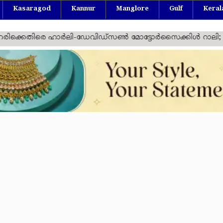
Kasaragod
Kannur
Manglore
Gulf
Keral