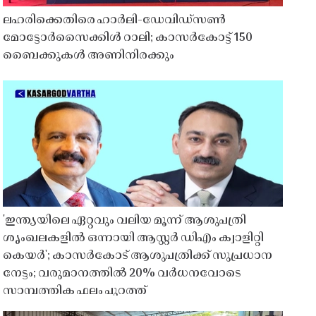
ലഹരിക്കെതിരെ ഹാർലി-ഡേവിഡ്‌സൺ
മോട്ടോർസൈക്കിൾ റാലി; കാസർകോട്ട് 150
ബൈക്കുകൾ അണിനിരക്കും
'ഇന്ത്യയിലെ ഏറ്റവും വലിയ മൂന്ന് ആശുപത്രി
ശൃംഖലകളിൽ ഒന്നായി ആസ്റ്റർ ഡിഎം ക്വാളിറ്റി
കെയർ'; കാസർകോട് ആശുപത്രിക്ക് സുപ്രധാന
നേട്ടം; വരുമാനത്തിൽ 20% വർധനവോടെ
സാമ്പത്തിക ഫലം പുറത്ത്