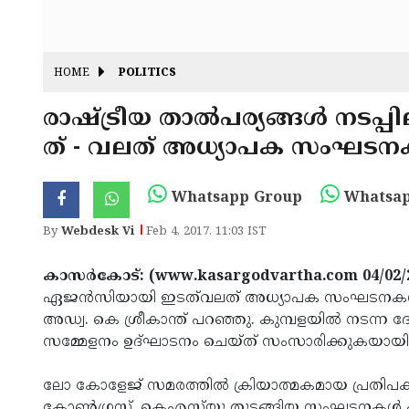
HOME
POLITICS
രാഷ്ട്രീയ താല്‍പര്യങ്ങള്‍ നട
ത്‌ - വലത് അധ്യാപക സംഘടനകള്
Whatsapp Group
Whatsap
By
Webdesk Vi
Feb 4, 2017, 11:03 IST
കാസര്‍കോട്: (www.kasargodvartha.com 04/02/
ഏജന്‍സിയായി ഇടത്‌വലത് അധ്യാപക സംഘടനകള്‍ അ
അഡ്വ. കെ ശ്രീകാന്ത് പറഞ്ഞു. കുമ്പളയില്‍ നടന്ന
സമ്മേളനം ഉദ്ഘാടനം ചെയ്ത് സംസാരിക്കുകയായിരു
ലോ കോളേജ് സമരത്തില്‍ ക്രിയാത്മകമായ പ്രതിപക്ഷമായ
കോണ്‍ഗ്രസ്സ്, കെഎസ്‌യു തുടങ്ങിയ സംഘടനകള്‍ പരാജയ