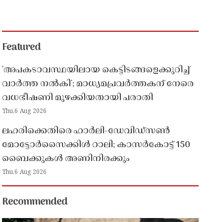
Featured
'അപകടാവസ്ഥയിലായ കെട്ടിടങ്ങളെക്കുറിച്ച്
വാർത്ത നൽകി'; മാധ്യമപ്രവർത്തകന് നേരെ
വധഭീഷണി മുഴക്കിയതായി പരാതി
Thu,6 Aug 2026
ലഹരിക്കെതിരെ ഹാർലി-ഡേവിഡ്‌സൺ
മോട്ടോർസൈക്കിൾ റാലി; കാസർകോട്ട് 150
ബൈക്കുകൾ അണിനിരക്കും
Thu,6 Aug 2026
Recommended