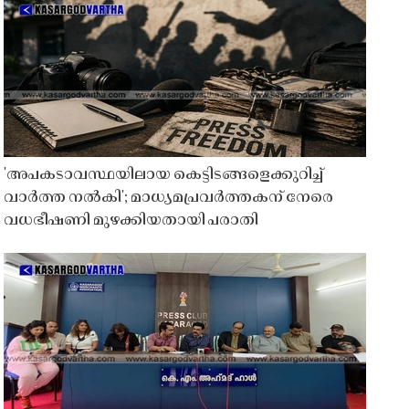
'അപകടാവസ്ഥയിലായ കെട്ടിടങ്ങളെക്കുറിച്ച്
വാർത്ത നൽകി'; മാധ്യമപ്രവർത്തകന് നേരെ
വധഭീഷണി മുഴക്കിയതായി പരാതി