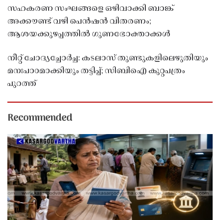
സഹകരണ സംഘങ്ങളെ ഒഴിവാക്കി ബാങ്ക്
അക്കൗണ്ട് വഴി പെൻഷൻ വിതരണം;
ആശയക്കുഴപ്പത്തിൽ ഗുണഭോക്താക്കൾ
നീറ്റ് ചോദ്യച്ചോർച്ച: കടലാസ് തുണ്ടുകളിലെഴുതിയും
മനഃപാഠമാക്കിയും തട്ടിപ്പ്; സിബിഐ കുറ്റപത്രം
പുറത്ത്
Recommended