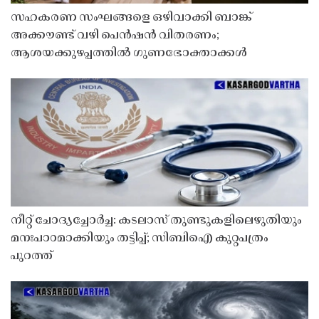
സഹകരണ സംഘങ്ങളെ ഒഴിവാക്കി ബാങ്ക്
അക്കൗണ്ട് വഴി പെൻഷൻ വിതരണം;
ആശയക്കുഴപ്പത്തിൽ ഗുണഭോക്താക്കൾ
നീറ്റ് ചോദ്യച്ചോർച്ച: കടലാസ് തുണ്ടുകളിലെഴുതിയും
മനഃപാഠമാക്കിയും തട്ടിപ്പ്; സിബിഐ കുറ്റപത്രം
പുറത്ത്