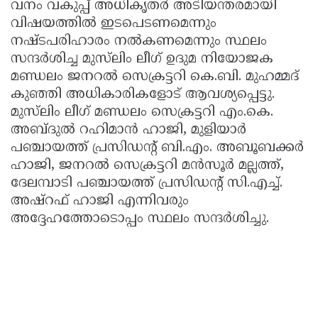
വനം വകുപ്പ് അധികൃതർ അടിയന്തരമായി
വിഷയത്തിൽ ഇടപെടണമെന്നും
നഷ്ടപരിഹാരം നൽകണമെന്നും സ്ഥലം
സന്ദർശിച്ച മുസ്‌ലിം ലീഗ് ഉദുമ നിയോജക
മണ്ഡലം ജനറൽ സെക്രട്ടറി കെ.ബി. മുഹമ്മദ്
കുഞ്ഞി അധികാരികളോട് ആവശ്യപ്പെട്ടു.
മുസ്‌ലിം ലീഗ് മണ്ഡലം സെക്രട്ടറി എം.കെ.
അബ്ദുൽ റഹിമാൻ ഹാജി, മുളിയാർ
പഞ്ചായത്ത് പ്രസിഡന്റ് ബി.എം. അബൂബക്കർ
ഹാജി, ജനറൽ സെക്രട്ടറി മൻസൂർ മല്ലത്ത്,
ദേലമ്പാടി പഞ്ചായത്ത് പ്രസിഡന്റ് സി.എച്ച്.
അഷ്‌റഫ് ഹാജി എന്നിവരും
അദ്ദേഹത്തോടൊപ്പം സ്ഥലം സന്ദർശിച്ചു.