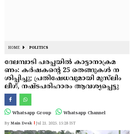
Fitr
May
Day
Eid
Al
Independence
Ad'ha
Day
Onam
HOME
POLITICS
J&K
State
ദേലമ്പാടി പരപ്പയിൽ കാട്ടാനാക്രമ
Haryana
ണം: കർഷകന്റെ 25 തെങ്ങുകൾ ന
Assembly
State
Diwali
ശിപ്പിച്ചു; പ്രതിഷേധവുമായി മുസ്‌ലിം
Elections
Assembly
Christmas
ലീഗ്, നഷ്ടപരിഹാരം ആവശ്യപ്പെട്ടു
Elections
New-
Year
Republic
Whatsapp Group
Whatsapp Channel
Day
Budget
By
Main Desk
Jul 21, 2025, 15:28 IST
Delhi