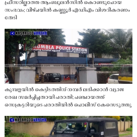
ഫ്രീസറില്ലാത്ത ആംബുലൻസിൽ കൊണ്ടുപോയ
സംഭവം; വീഴ്ചയിൽ കണ്ണൂർ എഡിഎം വിശദീകരണം
തേടി
കുമ്പളയിൽ കെട്ടിടത്തിന് നമ്പർ ലഭിക്കാൻ വ്യാജ
രേഖ സമർപ്പിച്ചതായി പരാതി; പഞ്ചായത്ത്
സെക്രട്ടറിയുടെ പരാതിയിൽ പൊലീസ് കേസെടുത്തു