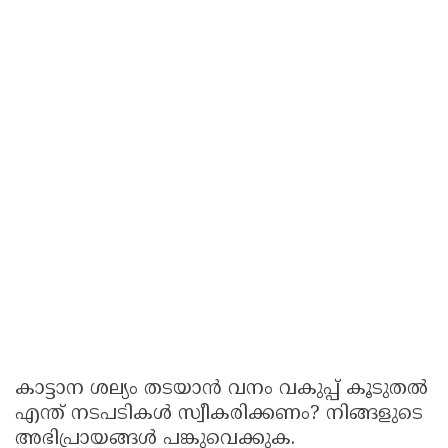
കാട്ടാന ശല്യം തടയാൻ വനം വകുപ്പ് കൂടുതൽ
എന്ത് നടപടികൾ സ്വീകരിക്കണം? നിങ്ങളുടെ
അഭിപ്രായങ്ങൾ പങ്കുവെക്കുക.