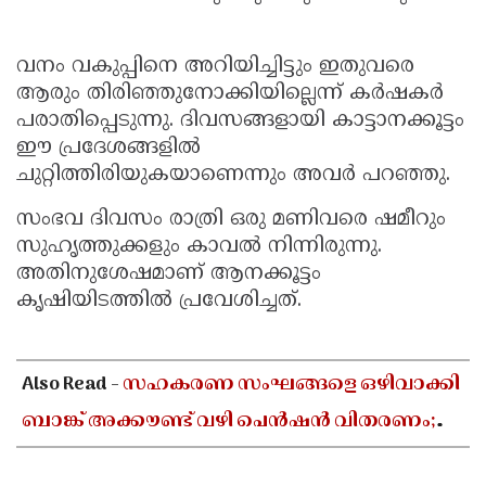
വനം വകുപ്പിനെ അറിയിച്ചിട്ടും ഇതുവരെ
ആരും തിരിഞ്ഞുനോക്കിയില്ലെന്ന് കർഷകർ
പരാതിപ്പെടുന്നു. ദിവസങ്ങളായി കാട്ടാനക്കൂട്ടം
ഈ പ്രദേശങ്ങളിൽ
ചുറ്റിത്തിരിയുകയാണെന്നും അവർ പറഞ്ഞു.
സംഭവ ദിവസം രാത്രി ഒരു മണിവരെ ഷമീറും
സുഹൃത്തുക്കളും കാവൽ നിന്നിരുന്നു.
അതിനുശേഷമാണ് ആനക്കൂട്ടം
കൃഷിയിടത്തിൽ പ്രവേശിച്ചത്.
Also Read -
സഹകരണ സംഘങ്ങളെ ഒഴിവാക്കി
ബാങ്ക് അക്കൗണ്ട് വഴി പെൻഷൻ വിതരണം;
ആശയക്കുഴപ്പത്തിൽ ഗുണഭോക്താക്കൾ