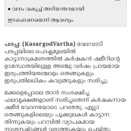
Updates
Assembly
●
വനം വകുപ്പ് അടിയന്തരമായി
Kerala
Polls
Local
Look
ഇടപെടണമെന്ന് ആവശ്യം.
Body
Back
Election
2025
പരപ്പ: (KasargodVartha)
ദേലമ്പാടി
പരപ്പയിലെ പൊക്ലമൂലയിൽ
കാട്ടാനാക്രമണത്തിൽ കർഷകൻ ഷമീറിന്റെ
ഉടമസ്ഥതയിലുള്ള അഞ്ചു വർഷം പ്രായമായ
ഇരുപത്തിയഞ്ചോളം തെങ്ങുകളും
ഇരുപതിലധികം കവുങ്ങുകളും നശിച്ചു.
മക്കളെപ്പോലെ താൻ സംരക്ഷിച്ച
ഫലവൃക്ഷങ്ങളാണ് നശിച്ചതെന്ന് കർഷകനായ
ഷമീർ വേദനയോടെ പറഞ്ഞു. എല്ലാ
തെങ്ങുകളിലെയും പൂക്കുലകൾ കാട്ടാന
തിന്നുകയും പറമ്പിൽ വ്യാപകമായ
നാശനഷ്ടങ്ങൾ വരുത്തുകയും ചെയ്തു.