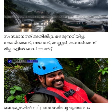
സംസ്ഥാനത്ത് അതിതീവ്ര മഴ മുന്നറിയിപ്പ്;
കോഴിക്കോട്, വയനാട്, കണ്ണൂർ, കാസർകോട്
ജില്ലകളിൽ റെഡ് അലർട്ട്
ചെറുപുഴയിൽ മരിച്ച രാജേഷിൻ്റെ മൃതദേഹം