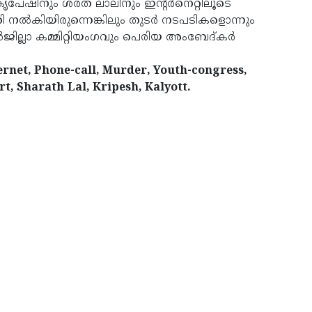
ൃപേഷിനും ശരത് ലാലിനും ഇന്റര്‍നെറ്റിലൂടെ
 നല്‍കിയിരുന്നെങ്കിലും തുടര്‍ നടപടികളൊന്നും
‍ജില്ലാ കമ്മിറ്റിയംഗവും പെരിയ അംബേദ്കര്‍
ernet, Phone-call, Murder, Youth-congress,
art, Sharath Lal, Kripesh, Kalyott.