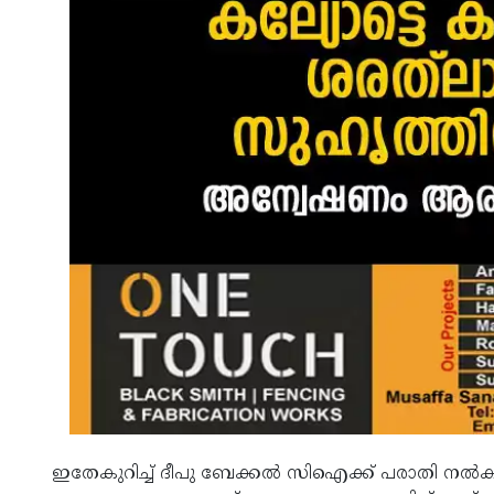
ഇതേകുറിച്ച് ദീപു ബേക്കല്‍ സിഐക്ക് പരാതി നല്