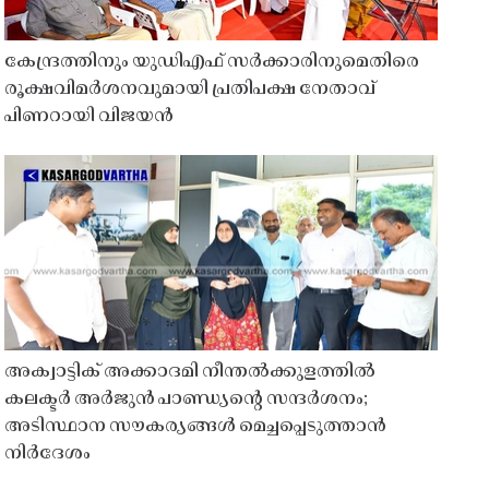
കേന്ദ്രത്തിനും യുഡിഎഫ് സർക്കാരിനുമെതിരെ
രൂക്ഷവിമർശനവുമായി പ്രതിപക്ഷ നേതാവ്
പിണറായി വിജയൻ
അക്വാട്ടിക് അക്കാദമി നീന്തൽക്കുളത്തിൽ
കലക്ടർ അർജുൻ പാണ്ഡ്യൻ്റെ സന്ദർശനം;
അടിസ്ഥാന സൗകര്യങ്ങൾ മെച്ചപ്പെടുത്താൻ
നിർദേശം