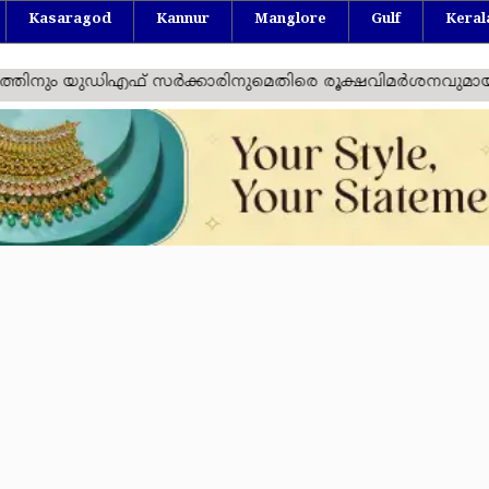
Kasaragod
Kannur
Manglore
Gulf
Keral