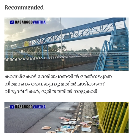
Recommended
കാസർകോട് ദേശീയപാതയിൽ മേൽനടപ്പാത
നിർമാണം വൈകുന്നു; മതിൽ ചാടിക്കടന്ന്
വിദ്യാർഥികൾ, ദുരിതത്തിൽ നാട്ടുകാർ