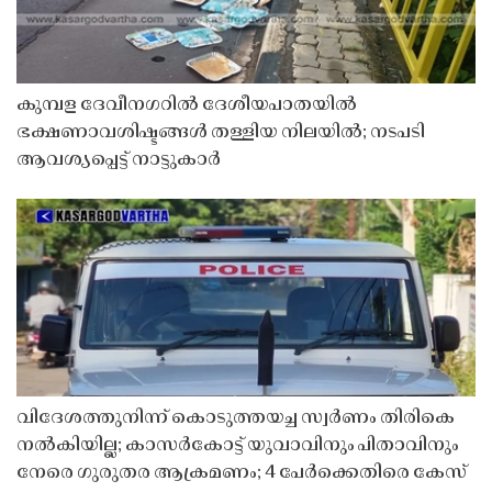
കുമ്പള ദേവീനഗറിൽ ദേശീയപാതയിൽ
ഭക്ഷണാവശിഷ്ടങ്ങൾ തള്ളിയ നിലയിൽ; നടപടി
ആവശ്യപ്പെട്ട് നാട്ടുകാർ
വിദേശത്തുനിന്ന് കൊടുത്തയച്ച സ്വർണം തിരികെ
നൽകിയില്ല; കാസർകോട്ട് യുവാവിനും പിതാവിനും
നേരെ ഗുരുതര ആക്രമണം; 4 പേർക്കെതിരെ കേസ്