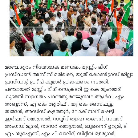
മഞ്ചേശ്വരം നിയോജക മണ്ഡലം മുസ്ലിം ലീഗ്
പ്രസിഡണ്ട് അസീസ് മരിക്കെ, യൂത് കോണ്‍ഗ്രസ് ജില്ലാ
പ്രസിഡന്റ പ്രദീപ് കുമാര്‍ പ്രഭാഷണം നടത്തി.
പഞ്ചായത് മുസ്ലിം ലീഗ് സെക്രടറി ഇ കെ മുഹമ്മദ്
കുഞ്ഞി സ്വാഗതം പറഞ്ഞു.മഞ്ജുനാഥ ആള്‍വ, എം
അബ്ബാസ്, എ കെ ആരിഫ് . യു കെ സൈഫുല്ല
തങ്ങള്‍, അസീസ് കളത്തൂര്‍, ലോക് നാഥ് ഷെട്ടി
,ഇര്‍ഷാദ് മൊഗ്രാല്‍, സയ്യിദ് ത്വാഹ തങ്ങള്‍, സവാദ്
അംഗഡിമുഗര്‍, നാസര്‍ മൊഗ്രാല്‍, ജുനൈദ് ഉറുമി, ടി
എം ശുഐബ്, എം പി ഖാലിദ്, സിദ്ദീഖ് ഒളമുഗര്‍,