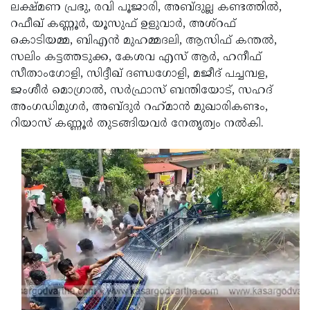
ലക്ഷ്മണ പ്രഭു, രവി പൂജാരി, അബ്ദുല്ല കണ്ടത്തില്‍,
റഫീഖ് കണ്ണൂര്‍, യൂസുഫ് ഉളുവാര്‍, അശ്റഫ്
കൊടിയമ്മ, ബിഎന്‍ മുഹമ്മദലി, ആസിഫ് കന്തല്‍,
സലിം കട്ടത്തടുക്ക, കേശവ എസ് ആര്‍, ഹനീഫ്
സീതാംഗോളി, സിദ്ദീഖ് ദണ്ഡഗോളി, മജീദ് പച്ചമ്പള,
ജംശീർ മൊഗ്രാല്‍, സര്‍ഫ്രാസ് ബന്തിയോട്, സഹദ്
അംഗഡിമുഗര്‍, അബ്ദുർ റഹ്‌മാൻ മുഖാരികണ്ടം,
റിയാസ് കണ്ണൂര്‍ തുടങ്ങിയവര്‍ നേതൃത്വം നല്‍കി.