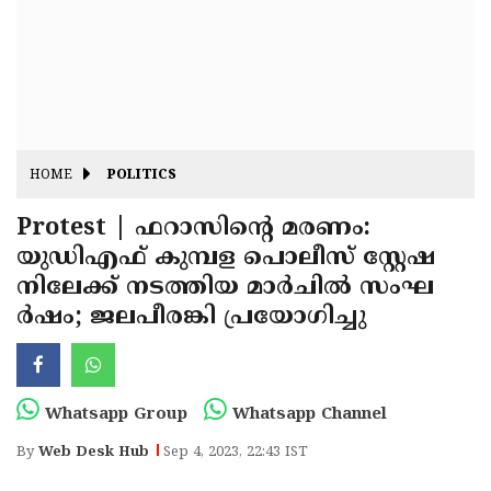
Fitr
May
Day
Eid
Al
Independence
Ad'ha
Day
Onam
HOME
POLITICS
J&K
State
Protest | ഫറാസിൻ്റെ മരണം:
Haryana
യുഡിഎഫ് കുമ്പള പൊലീസ് സ്റ്റേഷ
Assembly
State
Diwali
നിലേക്ക് നടത്തിയ മാര്‍ചിൽ സംഘ
Elections
Assembly
Christmas
ര്‍ഷം; ജലപീരങ്കി പ്രയോഗിച്ചു
Elections
New-
Year
Republic
Whatsapp Group
Whatsapp Channel
Day
Budget
By
Web Desk Hub
Sep 4, 2023, 22:43 IST
Delhi