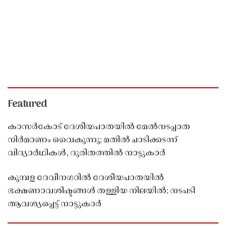
Featured
കാസർകോട് ദേശീയപാതയിൽ മേൽനടപ്പാത
നിർമാണം വൈകുന്നു; മതിൽ ചാടിക്കടന്ന്
വിദ്യാർഥികൾ, ദുരിതത്തിൽ നാട്ടുകാർ
കുമ്പള ദേവീനഗറിൽ ദേശീയപാതയിൽ
ഭക്ഷണാവശിഷ്ടങ്ങൾ തള്ളിയ നിലയിൽ; നടപടി
ആവശ്യപ്പെട്ട് നാട്ടുകാർ