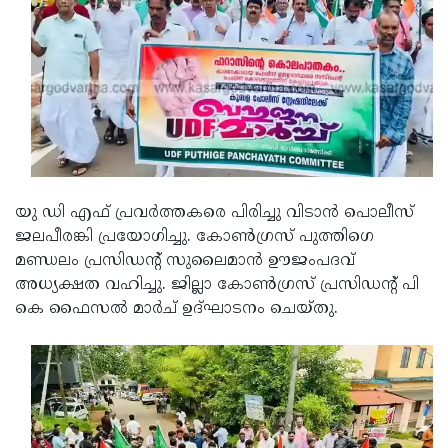
Updates
Assembly
Kerala
Polls
Local
Look
Body
Back
Election
2025
യു ഡി എഫ് പ്രവര്‍ത്തകരെ പിരിച്ചു വിടാന്‍ പൊലീസ്
ജലപീരങ്കി പ്രയോഗിച്ചു. കോണ്‍ഗ്രസ് പുത്തിഗെ
മണ്ഡലം പ്രസിഡന്റ് സുലൈമാന്‍ ഊജംപദവ്
അധ്യക്ഷത വഹിച്ചു. ജില്ലാ കോണ്‍ഗ്രസ് പ്രസിഡന്റ് പി
കെ ഫൈസല്‍ മാര്‍ച് ഉദ്ഘാടനം ചെയ്തു.