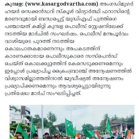
Election
Maha
കുമ്പള: (www.kasargodvartha.com)
അംഗഡിമുഗര്‍
ഹയര്‍ സെക്കൻഡറി സ്‌കൂള്‍ വിദ്യാര്‍ത്ഥി ഫറാസിന്റെ
Shivarathri
International
മരണവുമായി ബന്ധപ്പെട്ട് യുഡിഎഫ് പുത്തിഗെ
Women's
Anti-
പഞ്ചായത് കമിറ്റി കുമ്പള പൊലീസ് സ്റ്റേഷനിലേക്ക്
നടത്തിയ മാര്‍ചില്‍ സംഘര്‍ഷം. പൊലീസ് മനഃപൂര്‍വം
Day
Drug
Attukal
വാശിയുടെ പുറത്ത് നടത്തിയ
Campaign
Pongala
Holi
കൊലപാതകമാണെന്നും അപകടത്തിന്
കാരണക്കാരായ പൊലീസുകാരെ സസ്പെൻഡ്
2025
2025
IPL
ചെയ്ത് കൊലക്കുറ്റത്തിന് കേസെടുക്കണമെന്നും
2025
Eid
ഇപ്പോള്‍ പ്രഖ്യാപിച്ച ക്രൈംബ്രാഞ്ച് അന്വേഷണത്തില്‍
വിശ്വാസമില്ലാത്തതിനാല്‍ ജുഡീഷ്യൽ അന്വേഷണം
Al-
Waqf
പ്രഖ്യാപിക്കണമെന്നും ആവശ്യപ്പെട്ടായിരുന്നു
Fitr
Bill
Vishu
പ്രതിഷേധ മാർച് സംഘടിപ്പിച്ചത്.
2025
Controversy
Festival
Good
2025
Friday
Easter
Observance
Sunday
By-
2025
2025
Election
Bihar