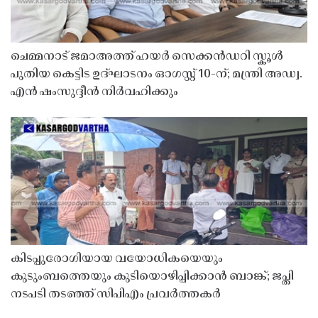
ചെമ്മനാട് ജമാഅത്ത് ഹയർ സെക്കൻഡറി സ്കൂൾ
പുതിയ കെട്ടിട ഉദ്ഘാടനം ഓഗസ്റ്റ് 10-ന്; മന്ത്രി അഡ്വ.
എൻ ഷംസുദ്ദീൻ നിർവഹിക്കും
കിടപ്പുരോഗിയായ വയോധികയെയും
കുടുംബത്തെയും കുടിയൊഴിപ്പിക്കാൻ ബാങ്ക്; ജപ്തി
നടപടി തടഞ്ഞ് സിപിഎം പ്രവർത്തകർ