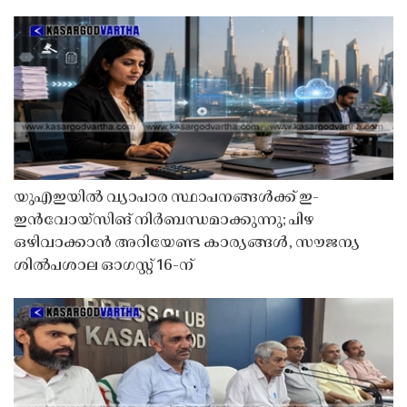
യുഎഇയിൽ വ്യാപാര സ്ഥാപനങ്ങൾക്ക് ഇ-
ഇൻവോയ്സിങ് നിർബന്ധമാക്കുന്നു; പിഴ
ഒഴിവാക്കാൻ അറിയേണ്ട കാര്യങ്ങൾ, സൗജന്യ
ശിൽപശാല ഓഗസ്റ്റ് 16-ന്