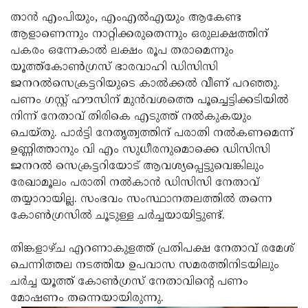
താന്‍ എംപിയും, എംഎല്‍എയും ആകേണ്ട
ആളാണെന്നും നാറ്റിക്കരുതെന്നും ഒരുലക്ഷത്തിന്
പകരം ഒന്നേകാല്‍ ലക്ഷം രൂപ തരാമെന്നും
യൂത്ത്‌കോണ്‍ഗ്രസ് ഭാരവാഹി ഡിസിസി
ജനറല്‍സെക്രട്ടറിയുടെ കാല്‍ക്കല്‍ വീണ് പറഞ്ഞു.
പണം ഗസ്റ്റ് ഹൗസിന് മുന്‍വശത്തെ പൂച്ചെട്ടിക്കടിയില്‍
നിന്ന് നേതാവ് തിരികെ എടുത്ത് നല്‍കുകയും
ചെയ്തു. പാര്‍ട്ടി നേതൃത്വത്തിന് പരാതി നല്‍കണമെന്ന്
ഉണ്ണിത്താനും വി എം സുധീരനുമൊക്കെ ഡിസിസി
ജനറല്‍ സെക്രട്ടറിയോട് ആവശ്യപ്പെട്ടുവെങ്കിലും
രേഖാമൂലം പരാതി നല്‍കാന്‍ ഡിസിസി നേതാവ്
തയ്യാറായില്ല. സംഭവം സംസ്ഥാനതലത്തില്‍ തന്നെ
കോണ്‍ഗ്രസില്‍ ചൂടുള്ള ചര്‍ച്ചയായിട്ടുണ്ട്.
തിങ്കളാഴ്ച എറണാകുളത്ത് പ്രതിപക്ഷ നേതാവ് രമേശ്
ചെന്നിത്തല നടത്തിയ ഉപവാസ സമരത്തിനിടയിലും
ചര്‍ച്ച യൂത്ത് കോണ്‍ഗ്രസ് നേതാവിന്റെ പണം
മോഷണം തന്നെയായിരുന്നു.