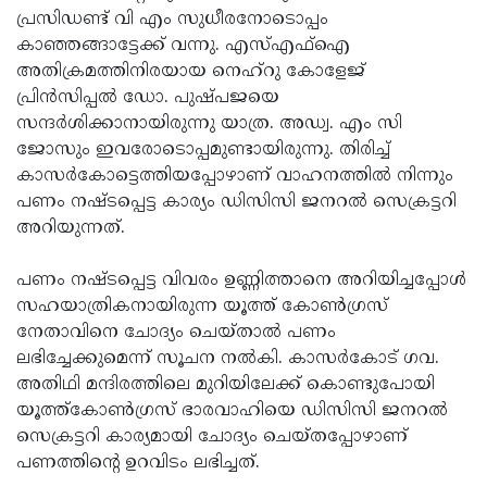
പ്രസിഡണ്ട് വി എം സുധീരനോടൊപ്പം
കാഞ്ഞങ്ങാട്ടേക്ക് വന്നു. എസ്എഫ്‌ഐ
അതിക്രമത്തിനിരയായ നെഹ്‌റു കോളേജ്
പ്രിന്‍സിപ്പല്‍ ഡോ. പുഷ്പജയെ
സന്ദര്‍ശിക്കാനായിരുന്നു യാത്ര. അഡ്വ. എം സി
ജോസും ഇവരോടൊപ്പമുണ്ടായിരുന്നു. തിരിച്ച്
കാസര്‍കോട്ടെത്തിയപ്പോഴാണ് വാഹനത്തില്‍ നിന്നും
പണം നഷ്ടപ്പെട്ട കാര്യം ഡിസിസി ജനറല്‍ സെക്രട്ടറി
അറിയുന്നത്.
പണം നഷ്ടപ്പെട്ട വിവരം ഉണ്ണിത്താനെ അറിയിച്ചപ്പോള്‍
സഹയാത്രികനായിരുന്ന യൂത്ത് കോണ്‍ഗ്രസ്
നേതാവിനെ ചോദ്യം ചെയ്താല്‍ പണം
ലഭിച്ചേക്കുമെന്ന് സൂചന നല്‍കി. കാസര്‍കോട് ഗവ.
അതിഥി മന്ദിരത്തിലെ മുറിയിലേക്ക് കൊണ്ടുപോയി
യൂത്ത്‌കോണ്‍ഗ്രസ് ഭാരവാഹിയെ ഡിസിസി ജനറല്‍
സെക്രട്ടറി കാര്യമായി ചോദ്യം ചെയ്തപ്പോഴാണ്
പണത്തിന്റെ ഉറവിടം ലഭിച്ചത്.