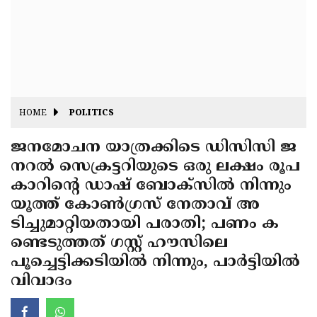
Fitr
May
Day
Eid
Al
Independence
Ad'ha
Day
Onam
HOME
POLITICS
J&K
State
ജനമോചന യാത്രക്കിടെ ഡിസിസി ജ
Haryana
നറല്‍ സെക്രട്ടറിയുടെ ഒരു ലക്ഷം രൂപ
Assembly
State
Diwali
കാറിന്റെ ഡാഷ് ബോക്‌സില്‍ നിന്നും
Elections
Assembly
Christmas
യൂത്ത് കോണ്‍ഗ്രസ് നേതാവ് അ
Elections
ടിച്ചുമാറ്റിയതായി പരാതി; പണം ക
New-
ണ്ടെടുത്തത് ഗസ്റ്റ് ഹൗസിലെ
Year
Republic
പൂച്ചെട്ടിക്കടിയില്‍ നിന്നും, പാര്‍ട്ടിയില്‍
Day
Budget
വിവാദം
Delhi