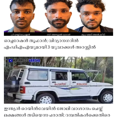
ഓപ്പറേഷൻ തൂഫാൻ; വിദ്യാനഗറിൽ
എംഡിഎംഎയുമായി 3 യുവാക്കൾ അറസ്റ്റിൽ
ഇന്ത്യൻ റെയിൽവേയിൽ ജോലി വാഗ്ദാനം ചെയ്ത്
ലക്ഷങ്ങൾ തട്ടിയെന്ന പരാതി; ദമ്പതികൾക്കെതിരെ