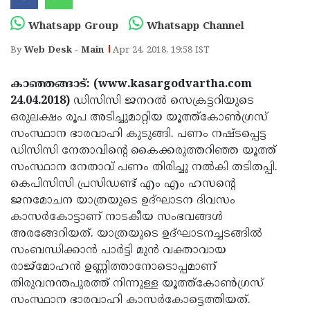
Election
Maha
Whatsapp Group
Whatsapp Channel
Shivarathri
International
By
Web Desk - Main
Apr 24, 2018, 19:58 IST
Women's
Anti-
Day
Drug
Attukal
കാഞ്ഞങ്ങാട്: (www.kasargodvartha.com
24.04.2018)
ഡിസിസി ജനറല്‍ സെക്രട്ടറിയുടെ
Campaign
Pongala
Holi
ഒരുലക്ഷം രൂപ അടിച്ചുമാറ്റിയ യൂത്ത്‌കോണ്‍ഗ്രസ്
2025
2025
IPL
സംസ്ഥാന ഭാരവാഹി കുടുങ്ങി. പണം നഷ്ടപ്പെട്ട
ഡിസിസി നേതാവിന്റെ കൈക്കരുത്തറിഞ്ഞ യൂത്ത്
2025
Eid
സംസ്ഥാന നേതാവ് പണം തിരിച്ചു നല്‍കി തടിതപ്പി.
Al-
Waqf
കെപിസിസി പ്രസിഡണ്ട് എം എം ഹസന്റെ
ജനമോചന യാത്രയുടെ ഉദ്ഘാടന ദിവസം
Fitr
Bill
Vishu
കാസര്‍കോട്ടാണ് നാടകീയ സംഭവങ്ങള്‍
2025
Controversy
Festival
Good
അരങ്ങേറിയത്. യാത്രയുടെ ഉദ്ഘാടനച്ചടങ്ങില്‍
സംബന്ധിക്കാന്‍ പാര്‍ട്ടി മുന്‍ വക്താവായ
2025
Friday
Easter
രാജ്‌മോഹന്‍ ഉണ്ണിത്താനോടൊപ്പമാണ്
Observance
Sunday
By-
തിരുവനന്തപുരത്ത് നിന്നുള്ള യൂത്ത്‌കോണ്‍ഗ്രസ്
സംസ്ഥാന ഭാരവാഹി കാസര്‍കോട്ടെത്തിയത്.
2025
2025
Election
Bihar