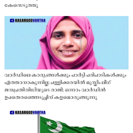
കേസെടുത്തു
വാർഡിലെ കാര്യങ്ങൾക്കും പാർട്ടി പരിപാടികൾക്കും
എത്താനാകുന്നില്ല; പള്ളിക്കരയിൽ മുസ്ലിം ലീഗ്
ജനപ്രതിനിധിയുടെ രാജി; ഒന്നാം വാർഡിൽ
ഉപതെരഞ്ഞെടുപ്പിന് കളമൊരുങ്ങുന്നു