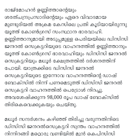
Updates
Assembly
Kerala
രാജ്‌മോഹന്‍ ഉണ്ണിത്താന്റെയും
ശരത്ചന്ദ്രപ്രസാദിന്റെയും ഏറെ വിവാദമായ
Polls
Local
Look
മുണ്ടുരിയല്‍ അക്രമ കേസിലെ പ്രതി കൂടിയായിരുന്നു
Body
Back
യൂത്ത് കോണ്‍ഗ്രസ് സംസ്ഥാന ഭാരവാഹി.
ഉണ്ണിത്താനുമായി അടുപ്പമുള്ള പെരിയയിലെ ഡിസിസി
Election
2025
ജനറല്‍ സെക്രട്ടറിയുടെ വാഹനത്തില്‍ ഉണ്ണിത്താനും
യൂത്ത് കോണ്‍ഗ്രസ് ഭാരവാഹിയും ഡിസിസി ജനറല്‍
സെക്രട്ടറിയും മധൂര്‍ ക്ഷേത്രത്തില്‍ ദര്‍ശനത്തിന്
പോയി. യാത്രക്കിടെ ഡിസിസി ജനറല്‍
സെക്രട്ടറിയുടെ ഇന്നോവ വാഹനത്തിന്റെ ഡാഷ്
ബോക്‌സില്‍ നിന്ന് പണമെടുത്ത് ഡിസിസി ജനറല്‍
സെക്രട്ടറി വാഹനത്തില്‍ പെട്രോള്‍ നിറച്ചു.
അവശേഷിക്കുന്ന 98,000 രൂപ ഡാഷ് ബോക്‌സില്‍
തിരികെവെക്കുകയും ചെയ്തു.
മധൂര്‍ സന്ദര്‍ശനം കഴിഞ്ഞ് തിരിച്ചു വരുന്നതിനിടെ
ഡിസിസി ജനറല്‍സെക്രട്ടറി സ്വന്തം വാഹനത്തില്‍
നിന്നിറങ്ങി മറ്റൊരു വണ്ടിയില്‍ മുന്‍ കെപിസിസി