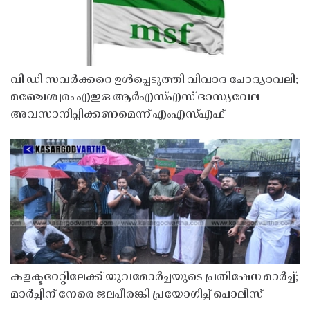
വി ഡി സവർക്കറെ ഉൾപ്പെടുത്തി വിവാദ ചോദ്യാവലി;
മഞ്ചേശ്വരം എഇഒ ആർഎസ്എസ് ദാസ്യവേല
അവസാനിപ്പിക്കണമെന്ന് എംഎസ്എഫ്
കളക്ടറേറ്റിലേക്ക് യുവമോർച്ചയുടെ പ്രതിഷേധ മാർച്ച്;
മാർച്ചിന് നേരെ ജലപീരങ്കി പ്രയോഗിച്ച് പൊലീസ്