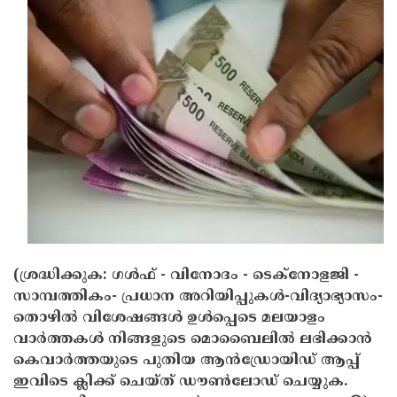
(ശ്രദ്ധിക്കുക: ഗൾഫ് - വിനോദം - ടെക്നോളജി -
സാമ്പത്തികം- പ്രധാന അറിയിപ്പുകൾ-വിദ്യാഭ്യാസം-
തൊഴിൽ വിശേഷങ്ങൾ ഉൾപ്പെടെ മലയാളം
വാർത്തകൾ നിങ്ങളുടെ മൊബൈലിൽ ലഭിക്കാൻ
കെവാർത്തയുടെ പുതിയ ആൻഡ്രോയിഡ് ആപ്പ്
ഇവിടെ ക്ലിക്ക് ചെയ്ത് ഡൗൺലോഡ് ചെയ്യുക.