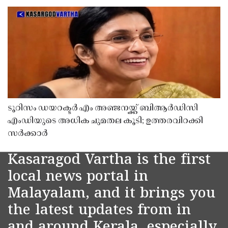
ടൂറിസം ഡയറക്ടർ എം അഞ്ജനയ്ക്ക് ബിആർഡിസി
എംഡിയുടെ അധിക ചുമതല കൂടി; ഉത്തരവിറക്കി
സർക്കാർ
Kasaragod Vartha is the first
local news portal in
Malayalam, and it brings you
the latest updates from in
and around Kerala, especially