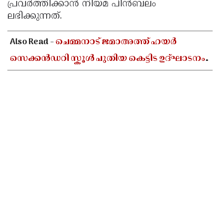
പ്രവർത്തിക്കാൻ നിയമ പിൻബലം
ലഭിക്കുന്നത്.
Also Read -
ചെമ്മനാട് ജമാഅത്ത് ഹയർ
സെക്കൻഡറി സ്കൂൾ പുതിയ കെട്ടിട ഉദ്ഘാടനം
ഓഗസ്റ്റ് 10-ന്; മന്ത്രി അഡ്വ. എൻ ഷംസുദ്ദീൻ
നിർവഹിക്കും