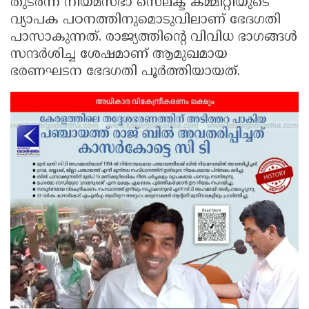
തുടർന്ന് നിയമസഭാ സെലക്ട് കമ്മിറ്റിയുടെ
വ്യാപക പഠനത്തിനുമൊടുവിലാണ് ഭേദഗതി
പാസാകുന്നത്. രാജ്യത്തിന്റെ വിവിധ ഭാഗങ്ങൾ
സന്ദർശിച്ച ശേഷമാണ് ആമുഖമായ
ഭരണഘടന ഭേദഗതി പൂർത്തിയായത്.