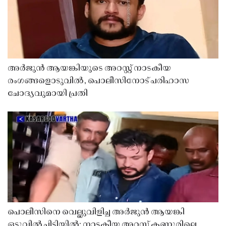
അർജുൻ ആയങ്കിയുടെ അറസ്റ്റ് നാടകീയ
രംഗങ്ങളൊടുവിൽ, പൊലീസിനോട് പരിഹാസ
ചോദ്യവുമായി പ്രതി
പൊലീസിനെ വെല്ലുവിളിച്ച അർജുൻ ആയങ്കി
ഒടുവിൽ പിടിയിൽ; നാടകീയ അറസ്റ്റ് കണ്ണൂരിലെ