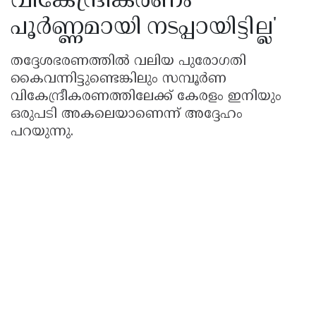
വികേന്ദ്രീകരണം
പൂർണ്ണമായി നടപ്പായിട്ടില്ല'
തദ്ദേശഭരണത്തിൽ വലിയ പുരോഗതി
കൈവന്നിട്ടുണ്ടെങ്കിലും സമ്പൂർണ
വികേന്ദ്രീകരണത്തിലേക്ക് കേരളം ഇനിയും
ഒരുപടി അകലെയാണെന്ന് അദ്ദേഹം
പറയുന്നു.