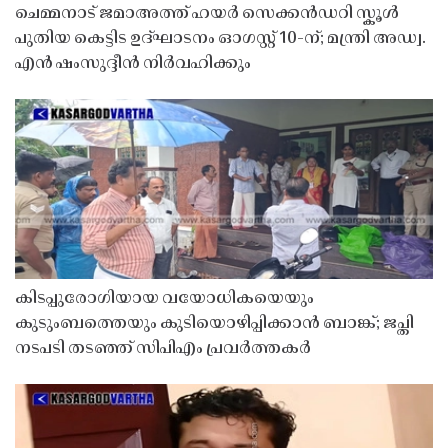
ചെമ്മനാട് ജമാഅത്ത് ഹയർ സെക്കൻഡറി സ്കൂൾ
പുതിയ കെട്ടിട ഉദ്ഘാടനം ഓഗസ്റ്റ് 10-ന്; മന്ത്രി അഡ്വ.
എൻ ഷംസുദ്ദീൻ നിർവഹിക്കും
കിടപ്പുരോഗിയായ വയോധികയെയും
കുടുംബത്തെയും കുടിയൊഴിപ്പിക്കാൻ ബാങ്ക്; ജപ്തി
നടപടി തടഞ്ഞ് സിപിഎം പ്രവർത്തകർ