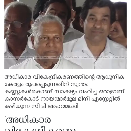
അധികാര വികേന്ദ്രീകരണത്തിന്റെ ആധുനിക
കേരളം രൂപപ്പെടുന്നതിന് സ്വന്തം
കണ്ണുകൾകൊണ്ട് സാക്ഷ്യം വഹിച്ച ഒരാളാണ്
കാസർകോട് നായന്മാർമൂല മിനി എസ്റ്റേറ്റിൽ
കഴിയുന്ന സി ടി അഹമ്മദലി.
'അധികാര