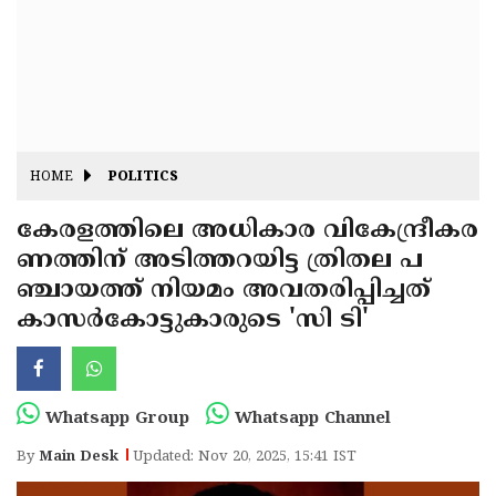
Fitr
May
Day
Eid
Al
Independence
Ad'ha
Day
Onam
HOME
POLITICS
J&K
State
കേരളത്തിലെ അധികാര വികേന്ദ്രീകര
Haryana
ണത്തിന് അടിത്തറയിട്ട ത്രിതല പ
Assembly
State
Diwali
ഞ്ചായത്ത് നിയമം അവതരിപ്പിച്ചത്
Elections
Assembly
Christmas
കാസർകോട്ടുകാരുടെ 'സി ടി'
Elections
New-
Year
Republic
Whatsapp Group
Whatsapp Channel
Day
Budget
By
Main Desk
Updated: Nov 20, 2025, 15:41 IST
Delhi