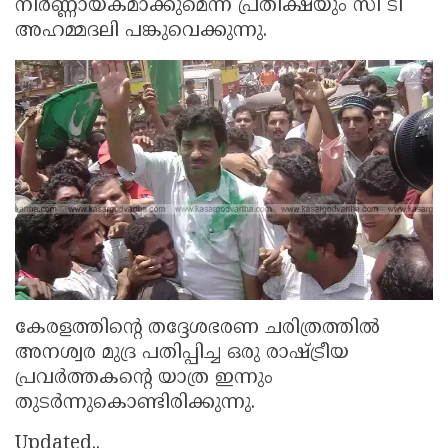
നിർണ്ണായകമാക്കുമെന്ന പ്രതീക്ഷയും സി ടി
അഹമ്മദലി പങ്കുവെക്കുന്നു.
കേരളത്തിന്റെ തദ്ദേശഭരണ ചരിത്രത്തിൽ
അനശ്വര മുദ്ര പതിപ്പിച്ച ഒരു രാഷ്ട്രീയ
പ്രവർത്തകന്റെ യാത്ര ഇന്നും
തുടർന്നുകൊണ്ടിരിക്കുന്നു.
Updated..