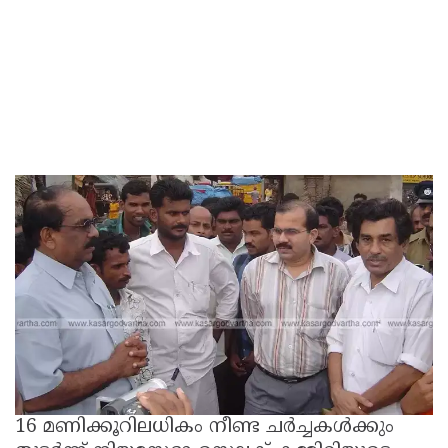
16 മണിക്കൂറിലധികം നീണ്ട ചർച്ചകൾക്കും