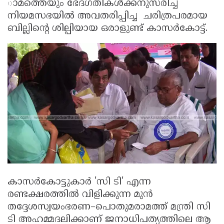
ാമത്തെയും ഭേദഗതികൾക്കനുസരിച്ച്
നിയമസഭയിൽ അവതരിപ്പിച്ച ചരിത്രപരമായ
ബില്ലിന്റെ ശില്പിയായ ഒരാളുണ്ട് കാസർകോട്ട്.
കാസർകോട്ടുകാർ 'സി ടി' എന്ന
രണ്ടക്ഷരത്തിൽ വിളിക്കുന്ന മുൻ
തദ്ദേശസ്വയംഭരണ–പൊതുമരാമത്ത് മന്ത്രി സി
ടി അഹമ്മദലിക്കാണ് ജനാധിപത്യത്തിലെ ആ