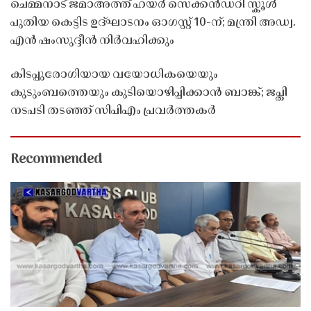
ചെമ്മനാട് ജമാഅത്ത് ഹയർ സെക്കൻഡറി സ്കൂൾ
പുതിയ കെട്ടിട ഉദ്ഘാടനം ഓഗസ്റ്റ് 10-ന്; മന്ത്രി അഡ്വ.
എൻ ഷംസുദ്ദീൻ നിർവഹിക്കും
കിടപ്പുരോഗിയായ വയോധികയെയും
കുടുംബത്തെയും കുടിയൊഴിപ്പിക്കാൻ ബാങ്ക്; ജപ്തി
നടപടി തടഞ്ഞ് സിപിഎം പ്രവർത്തകർ
Recommended