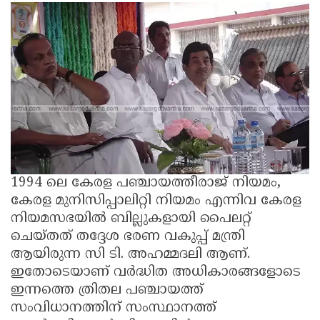
1994 ലെ കേരള പഞ്ചായത്തീരാജ് നിയമം,
കേരള മുനിസിപ്പാലിറ്റി നിയമം എന്നിവ കേരള
നിയമസഭയിൽ ബില്ലുകളായി പൈലറ്റ്
ചെയ്തത് തദ്ദേശ ഭരണ വകുപ്പ് മന്ത്രി
ആയിരുന്ന സി ടി. അഹമ്മദലി ആണ്.
ഇതോടെയാണ് വർദ്ധിത അധികാരങ്ങളോടെ
ഇന്നത്തെ ത്രിതല പഞ്ചായത്ത്
സംവിധാനത്തിന് സംസ്ഥാനത്ത്