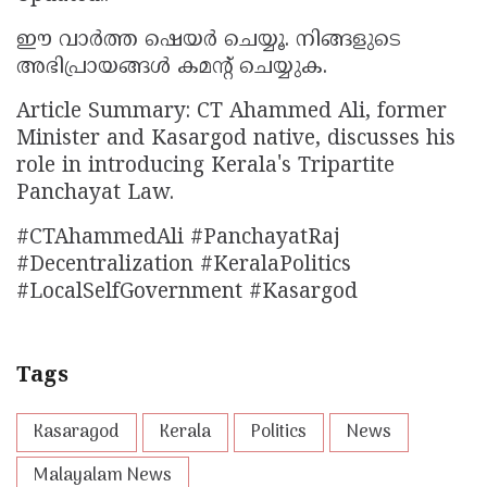
ഈ വാർത്ത ഷെയർ ചെയ്യൂ. നിങ്ങളുടെ
അഭിപ്രായങ്ങൾ കമൻ്റ് ചെയ്യുക.
Article Summary: CT Ahammed Ali, former
Minister and Kasargod native, discusses his
role in introducing Kerala's Tripartite
Panchayat Law.
#CTAhammedAli #PanchayatRaj
#Decentralization #KeralaPolitics
#LocalSelfGovernment #Kasargod
Tags
Kasaragod
Kerala
Politics
News
Malayalam News