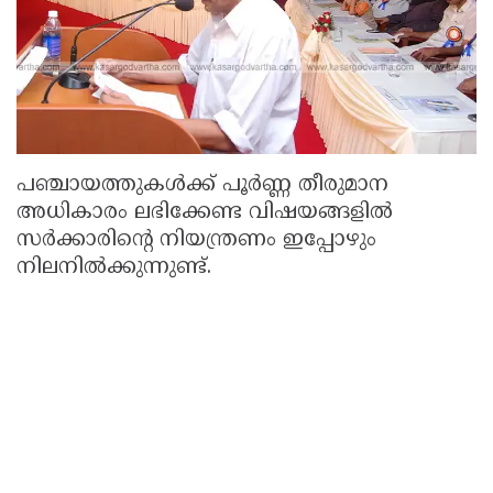
പഞ്ചായത്തുകൾക്ക് പൂർണ്ണ തീരുമാന
അധികാരം ലഭിക്കേണ്ട വിഷയങ്ങളിൽ
സർക്കാരിന്റെ നിയന്ത്രണം ഇപ്പോഴും
നിലനിൽക്കുന്നുണ്ട്.