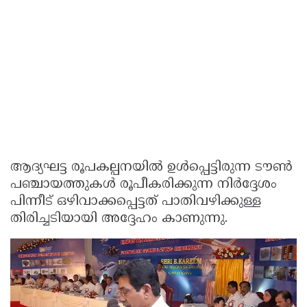
ആദ്യഘട്ട രൂപകല്പനയിൽ ഉൾപ്പെട്ടിരുന്ന ടൗൺ
പഞ്ചായത്തുകൾ രൂപീകരിക്കുന്ന നിർദ്ദേശം
പിന്നീട് ഒഴിവാക്കപ്പെട്ടത് പാതിവഴിക്കുള്ള
തിരിച്ചടിയായി അദ്ദേഹം കാണുന്നു.