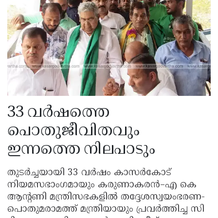
33 വർഷത്തെ
പൊതുജീവിതവും
ഇന്നത്തെ നിലപാടും
തുടർച്ചയായി 33 വർഷം കാസർകോട്
നിയമസഭാംഗമായും കരുണാകരൻ–എ കെ
ആന്റണി മന്ത്രിസഭകളിൽ തദ്ദേശസ്വയംഭരണ-
പൊതുമരാമത്ത് മന്ത്രിയായും പ്രവർത്തിച്ച സി