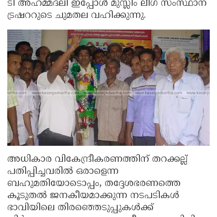
ടി അഹമ്മദലി ഇപ്പോൾ മുസ്ലിം ലീഗ് സംസ്ഥാന
ട്രഷററുടെ ചുമതല വഹിക്കുന്നു.
അധികാര വികേന്ദ്രീകരണത്തിന് തറക്കല്ല്
പതിപ്പിച്ചവരിൽ ഒരാളെന്ന
ബഹുമതിയോടൊപ്പം, തദ്ദേശഭരണത്തെ
കൂടുതൽ ജനകീയമാക്കുന്ന നടപടികൾ
ഭാവിയിലെ തിരഞ്ഞെടുപ്പുകൾക്ക്