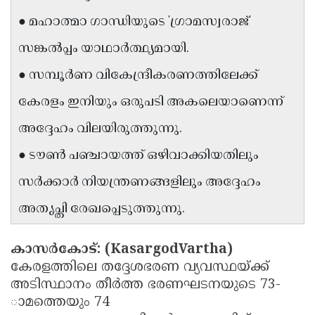
Updates
Assembly
● മഹാത്മാ ഗാന്ധിയുടെ 'ഗ്രാമസ്വരാജ്'
Kerala
Polls
Local
Look
സങ്കൽപ്പം യാഥാർത്ഥ്യമായി.
Body
Back
● സമ്പൂർണ വികേന്ദ്രീകരണത്തിലേക്ക്
Election
2025
കേരളം ഇനിയും ഒരുപടി അകലെയാണെന്ന്
അദ്ദേഹം വിലയിരുത്തുന്നു.
● ടൗൺ പഞ്ചായത്ത് ഒഴിവാക്കിയതിലും
സർക്കാർ നിയന്ത്രണങ്ങളിലും അദ്ദേഹം
അതൃപ്തി രേഖപ്പെടുത്തുന്നു.
കാസർകോട്: (KasargodVartha)
കേരളത്തിലെ തദ്ദേശഭരണ വ്യവസ്ഥയ്ക്ക്
അടിസ്ഥാനം തീർത്ത ഭരണഘടനയുടെ 73-
ാമത്തെയും 74