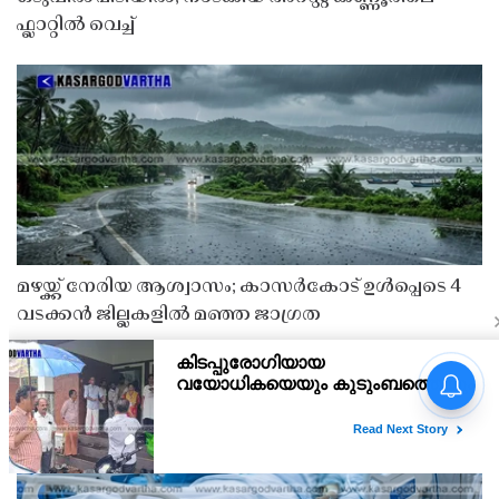
ഫ്ലാറ്റിൽ വെച്ച്
മഴയ്ക്ക് നേരിയ ആശ്വാസം; കാസർകോട് ഉൾപ്പെടെ 4
വടക്കൻ ജില്ലകളിൽ മഞ്ഞ ജാഗ്രത
അർജുൻ ആയങ്കിയുടെ
അറസ്റ്റ് നാടകീയ
രംഗങ്ങളൊടുവിൽ,
പൊലീസിനോട് പരിഹാസ
ചോദ്യവുമായി പ്രതി