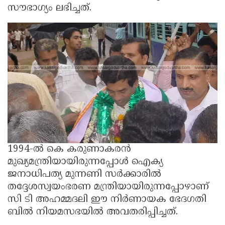
സൗഭാഗ്യം ലഭിച്ചത്.
1994-ൽ കെ കരുണാകരൻ
മുഖ്യമന്ത്രിയായിരുന്നപ്പോൾ ഐക്യ
ജനാധിപത്യ മുന്നണി സർക്കാരിൽ
തദ്ദേശസ്വയംഭരണ മന്ത്രിയായിരുന്നപ്പോഴാണ്
സി ടി അഹമ്മദലി ഈ നിർണായക ഭേദഗതി
ബിൽ നിയമസഭയിൽ അവതരിപ്പിച്ചത്.